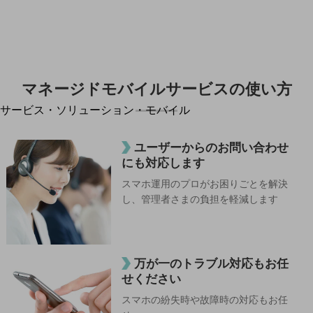
地域経済のさらなる活性化に取り組みます
自治体・地域社会との共創
LGPF(Local Government Platform)
別ウィンドウで開きます
マネージドモバイルサービスの
使い方
サービス・ソリューション・モバイル
サービス・ソリューションTOP
ユーザーからのお問い合わせ
DXに関する課題を解決する
にも対応します
サービス・ソリューションをご紹介
カテゴリーで探す
スマホ運用のプロがお困りごとを解決
カテゴリーで探すTOP
し、管理者さまの負担を軽減します
ネットワーク・モバイル
クラウド・データセンター
万が一のトラブル対応もお任
電話・映像コミュニケーション
せください
セキュリティ
スマホの紛失時や故障時の対応もお任