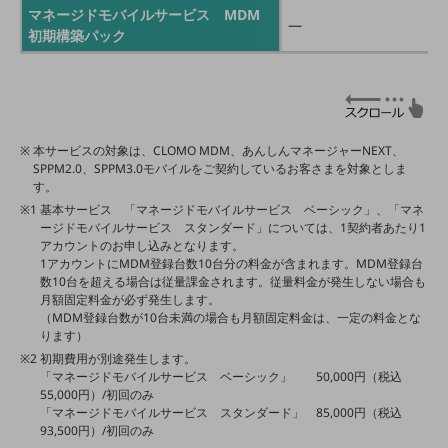
マネージドモバイルサービス MDM
―
その他のお悩みはこちら
初期構築パック
業界から見つける
業界から見つけるTOP
製造業
小売・卸売業
本サービスの対象は、CLOMO MDM、あんしんマネージャーNEXT、
SPPM2.0、SPPM3.0モバイルをご契約しているお客さまを対象としま
運輸業
す。
基本サービス 「マネージドモバイルサービス ベーシック」、「マネ
建設業
ージドモバイルサービス スタンダード」については、1契約者あたり1
アカウントのお申し込みとなります。
地域産業
1アカウントにMDM登録台数10台分の料金が含まれます。MDM登録台
数10台を超える場合は従量課金されます。従量料金が発生しない場合も
その他の業界はこちら
月額固定料金が必ず発生します。
ゲーム感覚で見つける
（MDM登録台数が10台未満の場合も月額固定料金は、一定の料金とな
ビジネスお悩み診断
ります）
NTTドコモビジネス
初期費用が別途発生します。
オンラインショップ
「マネージドモバイルサービス ベーシック」 50,000円（税込
55,000円）/初回のみ
モバイル・ICTサービスをオンラインで
「マネージドモバイルサービス スタンダード」 85,000円（税込
相談・申し込みができるバーチャルショップ
93,500円）/初回のみ
法人向けモバイルトップ