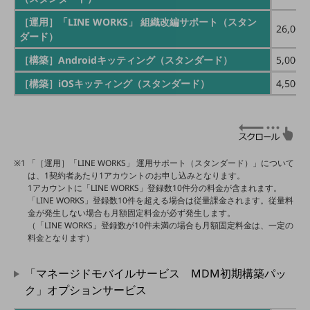
会社案内パンフレット
［運用］「LINE WORKS」 組織改編サポート（スタン
ニュースルーム
26,00
ダード）
ニュースルームTOP
［構築］Androidキッティング（スタンダード）
5,000
ニュースリリース
［構築］iOSキッティング（スタンダード）
4,500
地域からの発表
重要なお知らせ
お知らせ
「［運用］「LINE WORKS」 運用サポート（スタンダード）」について
社外からの評価実績
は、1契約者あたり1アカウントのお申し込みとなります。
サステナビリティ
1アカウントに「LINE WORKS」登録数10件分の料金が含まれます。
サステナビリティTOP
「LINE WORKS」登録数10件を超える場合は従量課金されます。従量料
金が発生しない場合も月額固定料金が必ず発生します。
NTTドコモビジネスグループのサステナビリティ
（「LINE WORKS」登録数が10件未満の場合も月額固定料金は、一定の
料金となります）
サステナビリティ基本方針
サステナビリティレポート
「マネージドモバイルサービス MDM初期構築パッ
ク」オプションサービス
ダイバーシティ
経営情報