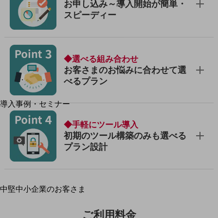
お申し込み～導入開始が簡単・
運用保守・故障紛失サポート
スピーディー
回線・ネットワーク
お手続き
◆選べる組み合わせ
お客さまのお悩みに合わせて選
べるプラン
別ウィンドウで開きます
サービスをご利用中のお客さま
導入事例・セミナー
導入事例TOP
◆手軽にツール導入
最新の導入事例や注目の導入事例をご紹介します
初期のツール構築のみも選べる
セミナー
プラン設計
開催・出展する各種セミナー、イベント情報をご紹介します
中堅中小企業のお客さま
別ウィンドウで開きます
NTTドコモビジネスウォッチ
ビジネスお役立ち情報
ご利用料金