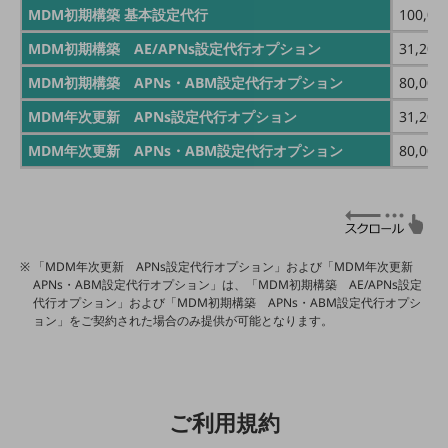
MDM初期構築 基本設定代行
100,0
経営情報TOP
MDM初期構築 AE/APNs設定代行オプション
31,20
業績
MDM初期構築 APNs・ABM設定代行オプション
80,00
決算公告
MDM年次更新 APNs設定代行オプション
31,20
電子公告
MDM年次更新 APNs・ABM設定代行オプション
80,00
基礎的電気通信役務損益明細表
採用情報
採用情報TOP
新卒採用
「MDM年次更新 APNs設定代行オプション」および「MDM年次更新
経験者採用
APNs・ABM設定代行オプション」は、「MDM初期構築 AE/APNs設定
代行オプション」および「MDM初期構築 APNs・ABM設定代行オプシ
障がい者採用
ョン」をご契約された場合のみ提供が可能となります。
人材育成制度
広告・協賛
広告
ご利用規約
協賛
NTTドコモグループ