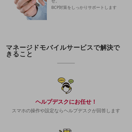
せ。
5G
BCP対策をしっかりサポートします
IoT
AI
データ利活用
マネージドモバイルサービスで解決で
運用管理
きること
業務支援・マーケティング
災害対策・BCP
課題・ニーズで探す
課題・ニーズで探すTOP
コミュニケーション・情報共有
ヘルプデスクにお任せ！
マーケティング
スマホの操作や設定ならヘルプデスクが回答します
業務効率化
災害対策