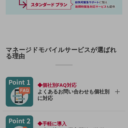
通信モジュール製品
衛星携帯電話
IOT完了済みメーカーブランド製品
料金
料金TOP
マネージドモバイルサービスが選ばれ
ドコモBiz データ無制限 ドコモ MAX ドコモ mini ドコモBiz かけ放題
る理由
ケータイプラン
5Gデータプラス
データプラス
◆個社別FAQ対応
よくあるお問い合わせも個社別
IoT向け回線料金
に対応
home5Gプラン
モバイルサービス
端末の一元管理
◆手軽に導入
セキュリティ