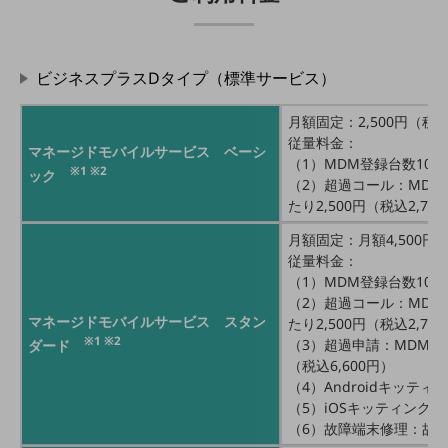
旬な話題やお役立ち資料などDXの課題を
解決するヒントをお届けする記事サイト
新着記事
ビジネスプラスDタイプ（標準サービス）
お役立ち資料ダウンロード
トレンド記事特集
IT用語集
月額固定：2,500円（税込
中堅中小企業向け
従量料金：
マネージドモバイルサービス ベーシ
サービス・ソリューション
（1）MDM登録台数10台
※1 ※2
ック
（2）超過コール：MDM
課題やニーズに合ったサービスをご紹介し、
たり2,500円（税込2,75
中堅中小企業のビジネスをサポート！
お悩みから見つける
月額固定：月額4,500円（
お悩みから見つけるTOP
従量料金：
（1）MDM登録台数10台
ネットワーク
（2）超過コール：MDM
マネージドモバイルサービス スタン
たり2,500円（税込2,75
モバイル・音声
※1 ※2
（3）超過申請：MDM登録
ダード
バックオフィス
（税込6,600円）
（4）Androidキッティ
リモート・ハイブリッドワーク
（5）iOSキッティング：1
（6）故障端末修理：故
セキュリティ