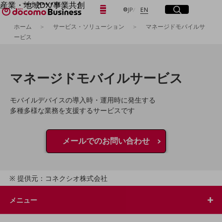
産業・地域DX/事業共創
日本語
English
メニュー
開く
サイト内検索
開く
JP
EN
OPEN HUB for Plural Futures
ホーム
サービス・ソリューション
マネージドモバイルサ
自律・分散・協調型社会の実現を目指し、
ービス
「社会可能性」を探究・実装する事業共創エコシステムです。
フリーワードを入力して探す
OPEN HUB for Plural Futuresとは
イベント/ウェビナー
記事コンテンツ
検索する
マネージドモバイルサービス
プレイヤー(カタリスト/パートナー企業)
事例
Smart World
モバイルデバイスの導入時・運用時に発生する
フリーワードでNTTドコモビジネスの
多種多様な業務を支援するサービスです
取り組みを検索
産業・地域DXプラットフォーマーとして
企業と地域が持続成長する社会を目指します
Smart City
メールでのお問い合わせ
Smart Education
Smart Healthcare
Smart Industry
Smart Mobility
提供元：コネクシオ株式会社
Smart Worksite
生成AI(Generative AI)
地域の取り組み
メニュー
地域社会を支える皆さまと地域課題の解決や