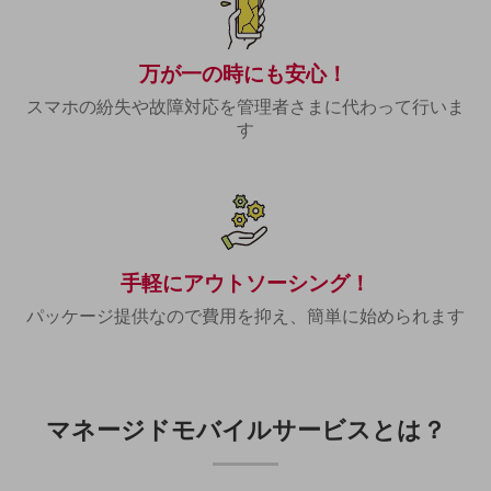
職場環境整備
地域共創・地方創生
万が一の時にも安心！
セキュリティ対策
スマホの紛失や故障対応を管理者さまに代わって行いま
す
遠隔監視
顧客体験（CX）改善
自動化・省電化
人材不足解消
業種・業態で探す
手軽にアウトソーシング！
業種・業態で探すTOP
パッケージ提供なので費用を抑え、簡単に始められます
自治体
一次産業
医療・介護
マネージドモバイルサービス
とは？
観光