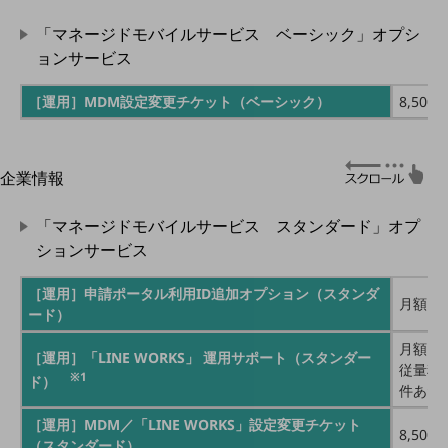
はじめての方へ
サービス・商品を探す
「マネージドモバイルサービス ベーシック」オプシ
新規会員登録/ログインはこちら
ョンサービス
100回線以上のお問い合わせ・お見積りはこちら
［運用］MDM設定変更チケット（ベーシック）
8,500
企業情報
別ウィンドウで開きます
企業情報TOP
会社案内
「マネージドモバイルサービス スタンダード」オプ
会社案内TOP
ションサービス
組織
［運用］申請ポータル利用ID追加オプション（スタンダ
月額 9
ード）
沿革
月額固定
社長からのご挨拶
［運用］「LINE WORKS」 運用サポート（スタンダー
従量料金
※1
ド）
事業拠点
件あたり
［運用］MDM／「LINE WORKS」設定変更チケット
グループ会社
8,500
（スタンダード）