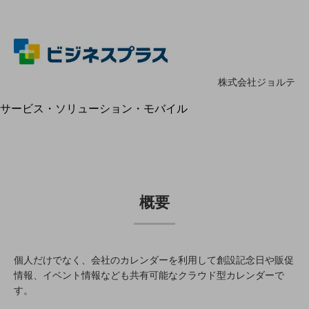
地域経済のさらなる活性化に取り組みます
自治体・地域社会との共創
LGPF(Local Government Platform)
別ウィンドウで開きます
株式会社ジョルテ
サービス・ソリューション・モバイル
サービス・ソリューションTOP
DXに関する課題を解決する
サービス・ソリューションをご紹介
カテゴリーで探す
カテゴリーで探すTOP
概要
ネットワーク・モバイル
クラウド・データセンター
個人だけでなく、会社のカレンダーを利用して創設記念日や販促
電話・映像コミュニケーション
情報、イベント情報なども共有可能なクラウド型カレンダーで
セキュリティ
す。