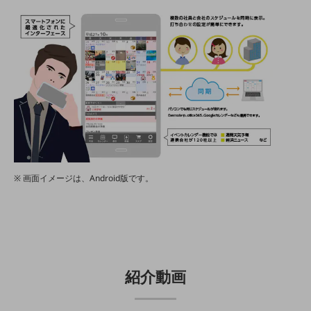
5G
IoT
AI
データ利活用
運用管理
業務支援・マーケティング
災害対策・BCP
課題・ニーズで探す
画面イメージは、Android版です。
課題・ニーズで探すTOP
コミュニケーション・情報共有
マーケティング
業務効率化
紹介動画
災害対策