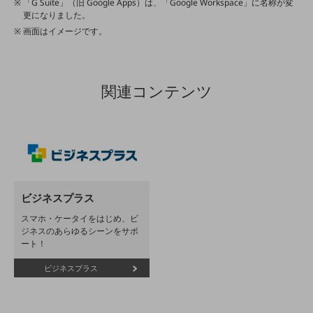
「G Suite」（旧 Google Apps）は、「Google Workspace」に名称が変
更になりました。
その他のお悩みはこちら
業界から見つける
画面はイメージです。
業界から見つけるTOP
製造業
関連コンテンツ
小売・卸売業
運輸業
建設業
地域産業
ビジネスプラス
その他の業界はこちら
ゲーム感覚で見つける
スマホ・ケータイをはじめ、ビ
ビジネスお悩み診断
ジネスのあらゆるシーンをサポ
NTTドコモビジネス
ート！
オンラインショップ
ビジネスプラス
モバイル・ICTサービスをオンラインで
相談・申し込みができるバーチャルショップ
法人向けモバイルトップ