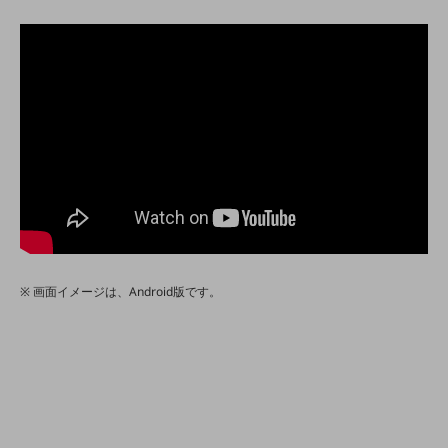
職場環境整備
地域共創・地方創生
セキュリティ対策
遠隔監視
顧客体験（CX）改善
自動化・省電化
人材不足解消
業種・業態で探す
業種・業態で探すTOP
画面イメージは、Android版です。
自治体
一次産業
医療・介護
観光