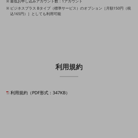
最低お申し込みアカウント数：1アカウント
通信モジュール製品
ビジネスプラス Bタイプ（標準サービス）のオプション［月額150円（税
込165円）］としても利用可能
衛星携帯電話
IOT完了済みメーカーブランド製品
料金
料金TOP
ドコモBiz データ無制限 ドコモ MAX ドコモ mini ドコモBiz かけ放題
ケータイプラン
利用規約
5Gデータプラス
データプラス
利用規約（PDF形式：347KB）
IoT向け回線料金
home5Gプラン
モバイルサービス
端末の一元管理
セキュリティ