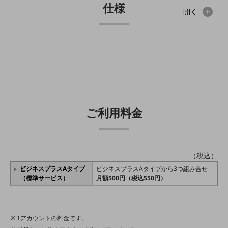
教育
仕様
開く
モビリティ
製造・建設業
小売業
キーワードで探す
モバイルTOP
法人向けスマホ・携帯に関する、
おすすめの機種、料金やサービスをご紹介
ご利用料金
製品
製品TOP
ビジネス向けスマートフォン
（税込）
タフネススマートフォン
ビジネスプラスAタイプ
ビジネスプラスAタイプから3つ組み合せ
（標準サービス）
月額500円（税込550円）
データ通信製品
ドコモケータイ
1アカウントの料金です。
5G対応ホームルーター