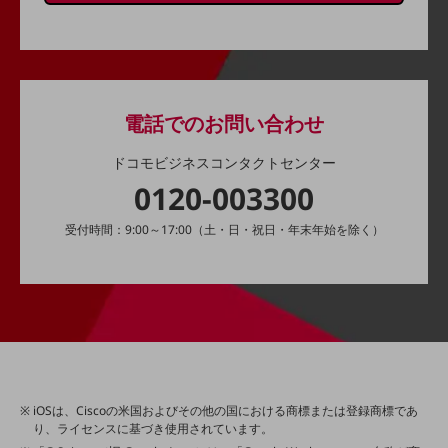
旬な話題やお役立ち資料などDXの課題を
解決するヒントをお届けする記事サイト
新着記事
お役立ち資料ダウンロード
トレンド記事特集
IT用語集
電話でのお問い合わせ
中堅中小企業向け
サービス・ソリューション
ドコモビジネスコンタクトセンター
0120-003300
課題やニーズに合ったサービスをご紹介し、
中堅中小企業のビジネスをサポート！
お悩みから見つける
受付時間：9:00～17:00（土・日・祝日・年末年始を除く）
お悩みから見つけるTOP
ネットワーク
モバイル・音声
バックオフィス
リモート・ハイブリッドワーク
iOSは、Ciscoの米国およびその他の国における商標または登録商標であ
り、ライセンスに基づき使用されています。
セキュリティ