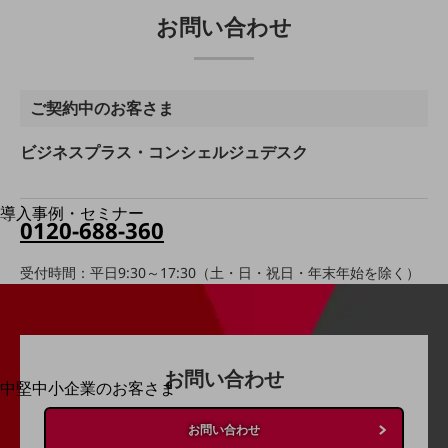
お問い合わせ
運用保守・故障紛失サポート
回線・ネットワーク
お手続き
ご契約中のお客さま
ビジネスプラス・コンシェルジュデスク
別ウィンドウで開きます
サービスをご利用中のお客さま
導入事例・セミナー
0120-688-360
導入事例TOP
最新の導入事例や注目の導入事例をご紹介します
受付時間：平日9:30～17:30（土・日・祝日・年末年始を除く）
セミナー
開催・出展する各種セミナー、イベント情報をご紹介します
お問い合わせ
中堅中小企業のお客さま
別ウィンドウで開きます
NTTドコモビジネスウォッチ
ビジネスお役立ち情報
お問い合わせ