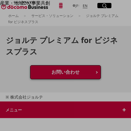
産業・地域DX/事業共創
日本語
English
メニュー
開く
サイト内検索
開く
JP
EN
OPEN HUB for Plural Futures
ホーム
サービス・ソリューション
ジョルテ プレミアム
自律・分散・協調型社会の実現を目指し、
for ビジネスプラス
「社会可能性」を探究・実装する事業共創エコシステムです。
フリーワードを入力して探す
OPEN HUB for Plural Futuresとは
イベント/ウェビナー
ジョルテ プレミアム for ビジネ
記事コンテンツ
検索する
プレイヤー(カタリスト/パートナー企業)
スプラス
事例
Smart World
フリーワードでNTTドコモビジネスの
取り組みを検索
産業・地域DXプラットフォーマーとして
お問い合わせ
企業と地域が持続成長する社会を目指します
Smart City
Smart Education
Smart Healthcare
Smart Industry
株式会社ジョルテ
Smart Mobility
Smart Worksite
メニュー
生成AI(Generative AI)
地域の取り組み
地域社会を支える皆さまと地域課題の解決や