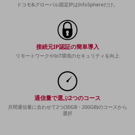
職場環境整備
ドコモ&グローバル固定IPはInfoSphereだけ。
地域共創・地方創生
セキュリティ対策
遠隔監視
接続元IP認証の簡単導入
顧客体験（CX）改善
リモートワークやIoT環境のセキュリティを向上
自動化・省電化
人材不足解消
業種・業態で探す
業種・業態で探すTOP
自治体
通信量で選ぶ2つのコース
一次産業
月間通信量に合わせて2つ(30GB・200GB)のコースから
選択
医療・介護
観光