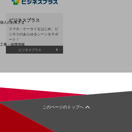
料金分析(ご利用料金管理サービス)
Web明細(My docomo)
ビジネスプラス
個人のお客さま
NTTドコモ
スマホ・ケータイをはじめ、ビ
ジネスのあらゆるシーンをサポ
OCNなど
ート！
工事・故障情報
お客さまサポートサイト
ビジネスプラス
SDPFナレッジセンター
NTTドコモ 通信障害情報
このページのトップへ