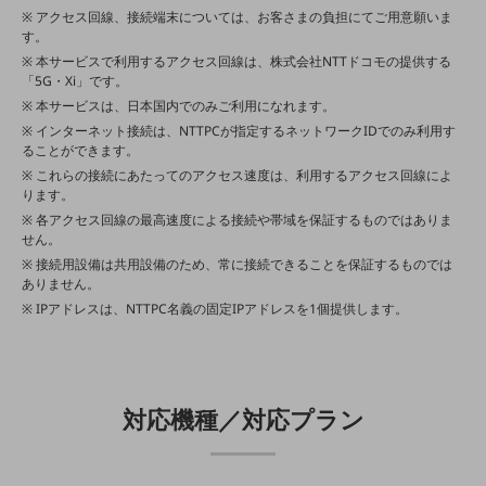
アクセス回線、接続端末については、お客さまの負担にてご用意願いま
旬な話題やお役立ち資料などDXの課題を
す。
解決するヒントをお届けする記事サイト
本サービスで利用するアクセス回線は、株式会社NTTドコモの提供する
新着記事
「5G・Xi」です。
お役立ち資料ダウンロード
トレンド記事特集
本サービスは、日本国内でのみご利用になれます。
IT用語集
インターネット接続は、NTTPCが指定するネットワークIDでのみ利用す
中堅中小企業向け
ることができます。
サービス・ソリューション
これらの接続にあたってのアクセス速度は、利用するアクセス回線によ
ります。
課題やニーズに合ったサービスをご紹介し、
各アクセス回線の最高速度による接続や帯域を保証するものではありま
中堅中小企業のビジネスをサポート！
せん。
お悩みから見つける
接続用設備は共用設備のため、常に接続できることを保証するものでは
お悩みから見つけるTOP
ありません。
IPアドレスは、NTTPC名義の固定IPアドレスを1個提供します。
ネットワーク
モバイル・音声
バックオフィス
対応機種／対応プラン
リモート・ハイブリッドワーク
セキュリティ