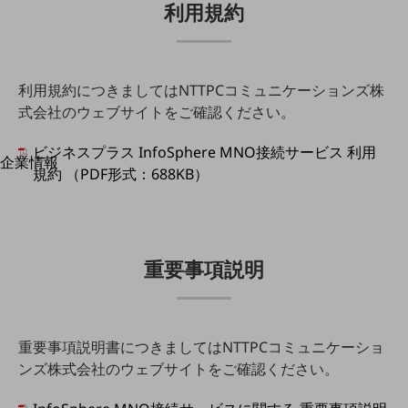
利用規約
はじめての方へ
サービス・商品を探す
新規会員登録/ログインはこちら
100回線以上のお問い合わせ・お見積りはこちら
利用規約につきましてはNTTPCコミュニケーションズ株
式会社のウェブサイトをご確認ください。
ビジネスプラス InfoSphere MNO接続サービス 利用
企業情報
別ウィンドウで開きます
規約 （PDF形式：688KB）
企業情報TOP
会社案内
会社案内TOP
組織
重要事項説明
沿革
社長からのご挨拶
重要事項説明書につきましてはNTTPCコミュニケーショ
事業拠点
ンズ株式会社のウェブサイトをご確認ください。
グループ会社