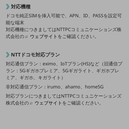
対応機種
その他のお悩みはこちら
業界から見つける
ドコモ純正SIMを挿入可能で、APN、ID、PASSを設定可
業界から見つけるTOP
能な端末
製造業
対応機種につきましてはNTTPCコミュニケーションズ株
式会社の
ウェブサイト
をご確認ください。
小売・卸売業
運輸業
NTTドコモ対応プラン
建設業
対応通信プラン：eximo、IoTプラン(HS)など（旧通信プ
ラン：5Gギガホプレミア、5Gギガライト、ギガホプレ
地域産業
ミア、ギガホ、キガライト）
その他の業界はこちら
非対応通信プラン：irumo、ahamo、home5G
ゲーム感覚で見つける
ビジネスお悩み診断
対応プランにつきましてはNTTPCコミュニケーションズ
NTTドコモビジネス
株式会社の
ウェブサイト
をご確認ください。
オンラインショップ
モバイル・ICTサービスをオンラインで
相談・申し込みができるバーチャルショップ
法人向けモバイルトップ