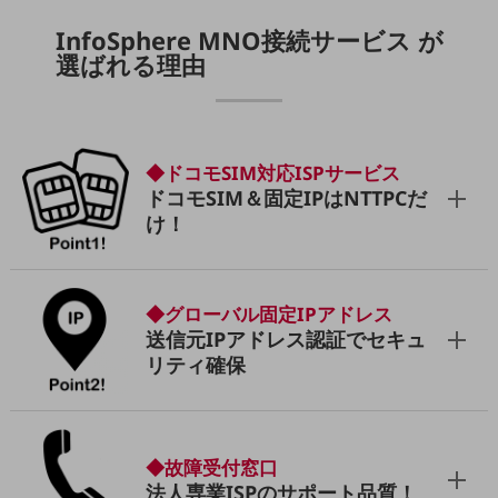
通信モジュール製品
InfoSphere MNO接続サービス が
選ばれる理由
衛星携帯電話
IOT完了済みメーカーブランド製品
料金
料金TOP
◆ドコモSIM対応ISPサービス
ドコモBiz データ無制限 ドコモ MAX ドコモ mini ドコモBiz かけ放題
ドコモSIM＆固定IPはNTTPCだ
け！
ケータイプラン
5Gデータプラス
◆グローバル固定IPアドレス
データプラス
送信元IPアドレス認証でセキュ
IoT向け回線料金
リティ確保
home5Gプラン
モバイルサービス
端末の一元管理
◆故障受付窓口
セキュリティ
法人専業ISPのサポート品質！