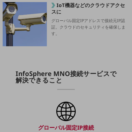
5G
IoT機器などのクラウドアクセ
スに
IoT
グローバル固定IPアドレスで接続元IP認
AI
証。クラウドのセキュリティを確保しま
す。
データ利活用
運用管理
業務支援・マーケティング
災害対策・BCP
InfoSphere MNO接続サービスで
課題・ニーズで探す
解決できること
課題・ニーズで探すTOP
コミュニケーション・情報共有
マーケティング
業務効率化
災害対策
グローバル固定IP接続