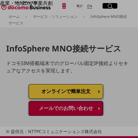
産業・地域DX/事業共創
日本語
English
メニュー
開く
サイト内検索
開く
JP
EN
OPEN HUB for Plural Futures
ホーム
サービス・ソリューション
InfoSphere MNO接続
自律・分散・協調型社会の実現を目指し、
サービス
「社会可能性」を探究・実装する事業共創エコシステムです。
フリーワードを入力して探す
OPEN HUB for Plural Futuresとは
イベント/ウェビナー
記事コンテンツ
検索する
InfoSphere MNO接続サービス
プレイヤー(カタリスト/パートナー企業)
事例
Smart World
ドコモSIM搭載端末でのグローバル固定IP接続よりセキ
フリーワードでNTTドコモビジネスの
取り組みを検索
ュアなアクセスを実現します。
産業・地域DXプラットフォーマーとして
企業と地域が持続成長する社会を目指します
Smart City
Smart Education
オンラインで簡単注文
Smart Healthcare
Smart Industry
Smart Mobility
メールでのお問い合わせ
Smart Worksite
生成AI(Generative AI)
地域の取り組み
提供元：NTTPCコミュニケーションズ株式会社
地域社会を支える皆さまと地域課題の解決や