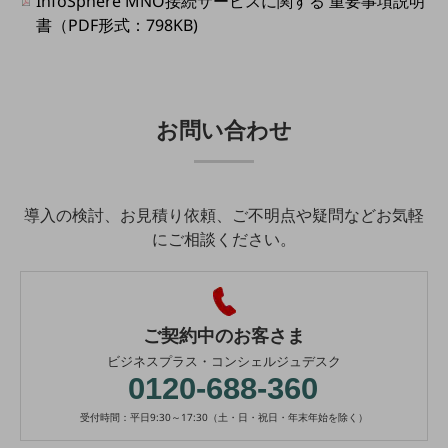
InfoSphere MNO接続サービスに関する 重要事項説明
会社案内パンフレット
書（PDF形式：798KB)
ニュースルーム
ニュースルームTOP
ニュースリリース
お問い合わせ
地域からの発表
重要なお知らせ
お知らせ
導入の検討、お見積り依頼、ご不明点や疑問などお気軽
にご相談ください。
社外からの評価実績
サステナビリティ
サステナビリティTOP
NTTドコモビジネスグループのサステナビリティ
ご契約中のお客さま
サステナビリティ基本方針
ビジネスプラス・コンシェルジュデスク
0120-688-360
サステナビリティレポート
受付時間：平日9:30～17:30（土・日・祝日・年末年始を除く）
ダイバーシティ
経営情報