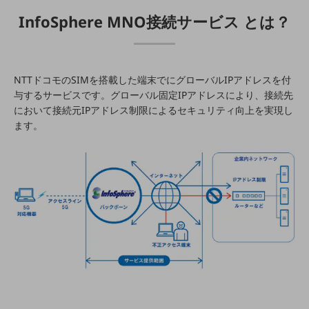
教育
InfoSphere MNO接続サービス とは？
モビリティ
製造・建設業
小売業
NTTドコモのSIMを搭載した端末でにグローバルIPアドレスを付
キーワードで探す
与するサービスです。グローバル固定IPアドレスにより、接続先
モバイルTOP
において接続元IPアドレス制限によるセキュリティ向上を実現し
ます。
法人向けスマホ・携帯に関する、
おすすめの機種、料金やサービスをご紹介
製品
製品TOP
ビジネス向けスマートフォン
タフネススマートフォン
データ通信製品
ドコモケータイ
5G対応ホームルーター