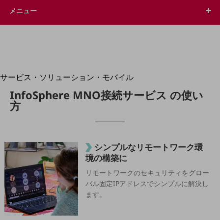
地域経済のさらなる活性化に取り組みます
メニュー
自治体・地域社会との共創
LGPF(Local Government Platform)
別ウィンドウで開きます
サービス・ソリューション・モバイル
サービス・ソリューションTOP
InfoSphere MNO接続サービス の使い
方
DXに関する課題を解決する
サービス・ソリューションをご紹介
カテゴリーで探す
カテゴリーで探すTOP
シンプルなリモートワーク環
ネットワーク・モバイル
境の構築に
クラウド・データセンター
リモートワークのセキュリティをグロー
バル固定IPアドレスでシンプルに解決し
電話・映像コミュニケーション
ます。
セキュリティ