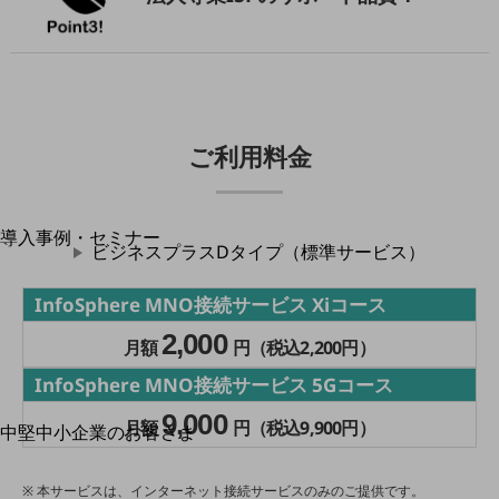
運用保守・故障紛失サポート
回線・ネットワーク
お手続き
ご利用料金
別ウィンドウで開きます
サービスをご利用中のお客さま
導入事例・セミナー
ビジネスプラスDタイプ（標準サービス）
導入事例TOP
最新の導入事例や注目の導入事例をご紹介します
InfoSphere MNO接続サービス Xiコース
セミナー
2,000
月額
円（税込2,200円）
開催・出展する各種セミナー、イベント情報をご紹介します
InfoSphere MNO接続サービス 5Gコース
9,000
月額
円（税込9,900円）
中堅中小企業のお客さま
別ウィンドウで開きます
NTTドコモビジネスウォッチ
ビジネスお役立ち情報
本サービスは、インターネット接続サービスのみのご提供です。