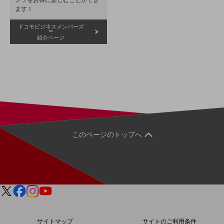
経営情報TOP
ます！
業績
ドコモビジネスメンバーズ
™
紹介ページ
決算公告
電子公告
基礎的電気通信役務損益明細表
採用情報
採用情報TOP
新卒採用
このページのトップへ
経験者採用
障がい者採用
人材育成制度
広告・協賛
広告
協賛
サイトマップ
サイトのご利用条件
NTTドコモグループ