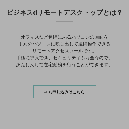
通信モジュール製品
ビジネスdリモートデスクトップ
とは？
衛星携帯電話
IOT完了済みメーカーブランド製品
料金
オフィスなど遠隔にあるパソコンの画面を
料金TOP
手元のパソコンに映し出して
遠隔操作できる
ドコモBiz データ無制限 ドコモ MAX ドコモ mini ドコモBiz かけ放題
リモートアクセスツールです。
手軽に導入でき、セキュリティも万全なので、
ケータイプラン
あんしんして在宅勤務を行うことができます。
5Gデータプラス
データプラス
お申し込みはこちら
IoT向け回線料金
home5Gプラン
モバイルサービス
端末の一元管理
セキュリティ