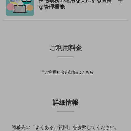
旬な話題やお役立ち資料などDXの課題を
な管理機能
解決するヒントをお届けする記事サイト
新着記事
お役立ち資料ダウンロード
トレンド記事特集
IT用語集
中堅中小企業向け
サービス・ソリューション
ご利用料金
課題やニーズに合ったサービスをご紹介し、
中堅中小企業のビジネスをサポート！
お悩みから見つける
ご利用料金の詳細はこちら
お悩みから見つけるTOP
ネットワーク
モバイル・音声
詳細情報
バックオフィス
リモート・ハイブリッドワーク
遷移先の「よくあるご質問」を参照してください。
セキュリティ