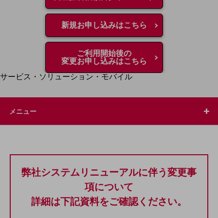
地域経済のさらなる活性化に取り組みます
自治体・地域社会との共創
LGPF(Local Government Platform)
新規お申し込みはこちら
別ウィンドウで開きます
ご利用開始後の
変更お申し込みはこちら
サービス・ソリューション・モバイル
サービス・ソリューションTOP
DXに関する課題を解決する
メニュー
サービス・ソリューションをご紹介
カテゴリーで探す
カテゴリーで探すTOP
ネットワーク・モバイル
クラウド・データセンター
弊社システムリニューアルに伴う変更事
項について
電話・映像コミュニケーション
詳細は下記資料をご確認ください。
セキュリティ