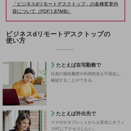
5G
「ビジネスdリモートデスクトップ」の各種変更内
容について（PDF:1.87MB）
IoT
AI
ビジネスdリモートデスクトップの
データ利活用
使い方
運用管理
業務支援・マーケティング
たとえば在宅勤務で
災害対策・BCP
課題・ニーズで探す
社員の接続履歴や利用状況を可視化し、
課題・ニーズで探すTOP
確認することができる。
コミュニケーション・情報共有
マーケティング
業務効率化
たとえば外出先で
災害対策
スマホやタブレットからも安全にオフィ
スPCにアクセスしたい。