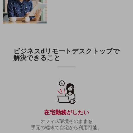
職場環境整備
地域共創・地方創生
セキュリティ対策
遠隔監視
顧客体験（CX）改善
ビジネスdリモートデスクトップで
解決できること
自動化・省電化
人材不足解消
業種・業態で探す
業種・業態で探すTOP
自治体
一次産業
在宅勤務がしたい
医療・介護
オフィス環境そのままを
観光
手元の端末で自宅から利用可能。