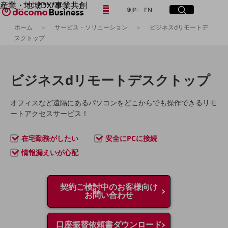
産業・地域DX/事業共創
日本語
English
メニュー
開く
サイト内検索
開く
JP
EN
OPEN HUB for Plural Futures
ホーム
サービス・ソリューション
ビジネスdリモートデ
自律・分散・協調型社会の実現を目指し、
スクトップ
「社会可能性」を探究・実装する事業共創エコシステムです。
フリーワードを入力して探す
OPEN HUB for Plural Futuresとは
イベント/ウェビナー
記事コンテンツ
検索する
ビジネスdリモートデスクトップ
プレイヤー(カタリスト/パートナー企業)
事例
Smart World
オフィスなど遠隔にあるパソコンをどこからでも操作できるリモ
フリーワードでNTTドコモビジネスの
ートアクセスサービス！
取り組みを検索
産業・地域DXプラットフォーマーとして
企業と地域が持続成長する社会を目指します
Smart City
在宅勤務がしたい
安全にPCに接続
Smart Education
情報漏えいが心配
Smart Healthcare
Smart Industry
Smart Mobility
Smart Worksite
契約ご検討中のお客様向け
生成AI(Generative AI)
お問い合わせ
地域の取り組み
地域社会を支える皆さまと地域課題の解決や
口座振替依頼書ダウンロード