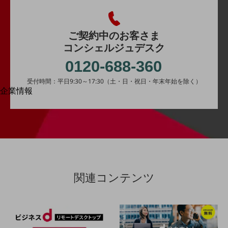
はじめての方へ
サービス・商品を探す
新規会員登録/ログインはこちら
100回線以上のお問い合わせ・お見積りはこちら
ご契約中のお客さま
コンシェルジュデスク
0120-688-360
受付時間：平日9:30～17:30（土・日・祝日・年末年始を除く）
企業情報
別ウィンドウで開きます
企業情報TOP
会社案内
会社案内TOP
組織
沿革
関連コンテンツ
社長からのご挨拶
事業拠点
グループ会社