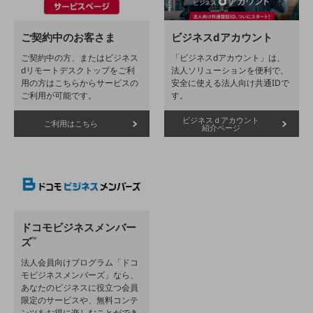
会社案内パンフレット
ニュースルーム
ご契約中のお客さま
ビジネスdアカウント
ニュースルームTOP
ご契約中の方、またはビジネス
「ビジネスdアカウント」は、
ニュースリリース
dリモートデスクトップをご利
法人ソリューションを便利で、
用の方はこちらからサービスの
安全に使える法人向け共通IDで
地域からの発表
ご利用が可能です。
す。
重要なお知らせ
ビジネスｄアカウント
ご利用はこちら
紹介ページ
お知らせ
社外からの評価実績
サステナビリティ
サステナビリティTOP
NTTドコモビジネスグループのサステナビリティ
ドコモビジネスメンバー
ズ
™
サステナビリティ基本方針
法⼈会員向けプログラム「ドコ
サステナビリティレポート
モビジネスメンバーズ」なら、
あなたのビジネスに役⽴つ会員
ダイバーシティ
限定のサービスや、無料コンテ
経営情報
ンツをお得に楽しむことができ