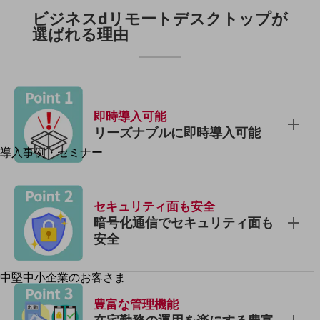
ビジネスdリモートデスクトップが
運用保守・故障紛失サポート
選ばれる理由
回線・ネットワーク
お手続き
即時導入可能
リーズナブルに即時導入可能
別ウィンドウで開きます
サービスをご利用中のお客さま
導入事例・セミナー
導入事例TOP
最新の導入事例や注目の導入事例をご紹介します
セキュリティ面も安全
セミナー
暗号化通信でセキュリティ面も
開催・出展する各種セミナー、イベント情報をご紹介します
安全
中堅中小企業のお客さま
別ウィンドウで開きます
NTTドコモビジネスウォッチ
豊富な管理機能
ビジネスお役立ち情報
在宅勤務の運用を楽にする豊富