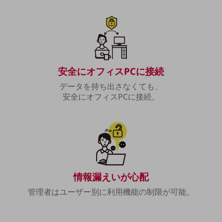
教育
モビリティ
製造・建設業
小売業
キーワードで探す
安全にオフィスPCに接続
モバイルTOP
データを持ち出さなくても、
法人向けスマホ・携帯に関する、
安全にオフィスPCに接続。
おすすめの機種、料金やサービスをご紹介
製品
製品TOP
ビジネス向けスマートフォン
タフネススマートフォン
情報漏えいが心配
データ通信製品
管理者はユーザー別に利用機能の制限が可能。
ドコモケータイ
5G対応ホームルーター