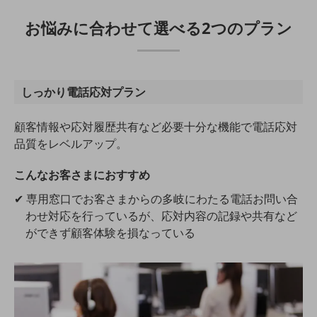
職場環境整備
お悩みに合わせて選べる2つのプラン
地域共創・地方創生
セキュリティ対策
遠隔監視
しっかり電話応対プラン
顧客体験（CX）改善
顧客情報や応対履歴共有など必要十分な機能で電話応対
自動化・省電化
品質をレベルアップ。
人材不足解消
こんなお客さまにおすすめ
業種・業態で探す
業種・業態で探すTOP
✔ 専用窓口でお客さまからの多岐にわたる電話お問い合
わせ対応を行っているが、応対内容の記録や共有など
自治体
ができず顧客体験を損なっている
一次産業
医療・介護
観光