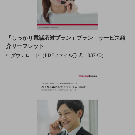
ビジネスお役立ち情報
旬な話題やお役立ち資料などDXの課題を
解決するヒントをお届けする記事サイト
新着記事
お役立ち資料ダウンロード
トレンド記事特集
「しっかり電話応対プラン」プラン サービス紹
IT用語集
介リーフレット
中堅中小企業向け
サービス・ソリューション
ダウンロード（PDFファイル形式：837KB）
課題やニーズに合ったサービスをご紹介し、
中堅中小企業のビジネスをサポート！
お悩みから見つける
お悩みから見つけるTOP
ネットワーク
モバイル・音声
バックオフィス
リモート・ハイブリッドワーク