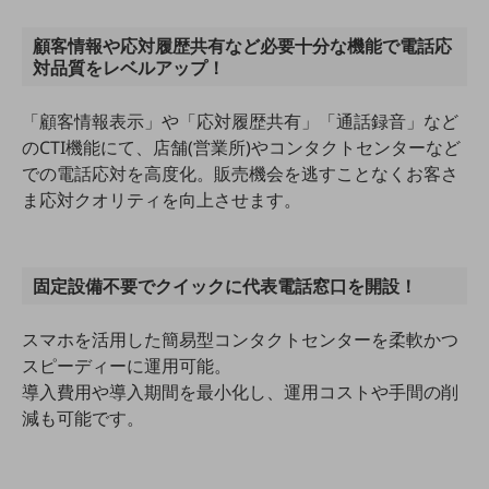
5G
顧客情報や応対履歴共有など必要十分な機能で電話応
IoT
対品質をレベルアップ！
AI
「顧客情報表示」や「応対履歴共有」「通話録音」など
データ利活用
のCTI機能にて、店舗(営業所)やコンタクトセンターなど
での電話応対を高度化。販売機会を逃すことなくお客さ
運用管理
ま応対クオリティを向上させます。
業務支援・マーケティング
災害対策・BCP
課題・ニーズで探す
固定設備不要でクイックに代表電話窓口を開設！
課題・ニーズで探すTOP
スマホを活用した簡易型コンタクトセンターを柔軟かつ
コミュニケーション・情報共有
スピーディーに運用可能。
マーケティング
導入費用や導入期間を最小化し、運用コストや手間の削
減も可能です。
業務効率化
災害対策