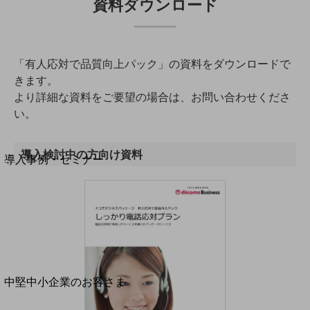
資料ダウンロード
セキュリティ
運用保守・故障紛失サポート
回線・ネットワーク
「有人応対で品質向上パック」の資料をダウンロードで
お手続き
きます。
より詳細な資料をご要望の場合は、お問い合わせくださ
い。
別ウィンドウで開きます
サービスをご利用中のお客さま
導入検討中の方向け資料​
導入事例・セミナー
導入事例TOP
最新の導入事例や注目の導入事例をご紹介します
セミナー
開催・出展する各種セミナー、イベント情報をご紹介します
別ウィンドウで開きます
中堅中小企業のお客さま
NTTドコモビジネスウォッチ