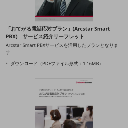
セキュリティ
その他のお悩みはこちら
業界から見つける
業界から見つけるTOP
「おてがる電話応対プラン」(Arcstar Smart
PBX) サービス紹介リーフレット
製造業
Arcstar Smart PBXサービスを活用したプランとなりま
小売・卸売業
す
運輸業
ダウンロード（PDFファイル形式：1.16MB）
建設業
地域産業
その他の業界はこちら
ゲーム感覚で見つける
ビジネスお悩み診断
NTTドコモビジネス
オンラインショップ
モバイル・ICTサービスをオンラインで
相談・申し込みができるバーチャルショップ