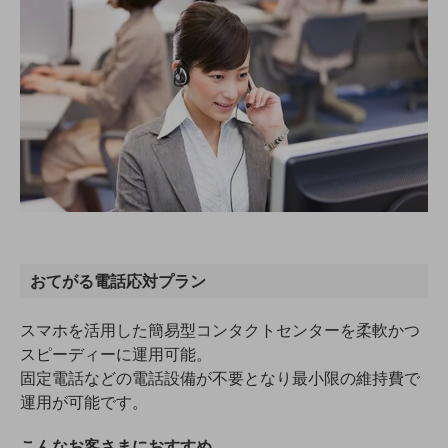
教育
モビリティ
製造・建設業
小売業
キーワードで探す
モバイルTOP
法人向けスマホ・携帯に関する、
おすすめの機種、料金やサービスをご紹介
製品
製品TOP
おてがる電話応対プラン
ビジネス向けスマートフォン
スマホを活用した簡易型コンタクトセンターを柔軟かつ
タフネススマートフォン
スピーディーに運用可能。
データ通信製品
固定電話などの電話設備が不要となり最小限の維持費で
運用が可能です。
ドコモケータイ
こんなお客さまにおすすめ
5G対応ホームルーター