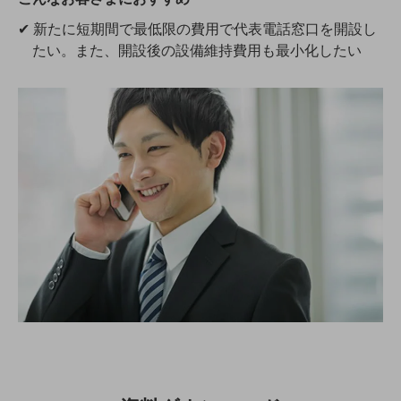
✔ 新たに短期間で最低限の費用で代表電話窓口を開設し
通信モジュール製品
たい。また、開設後の設備維持費用も最小化したい
衛星携帯電話
IOT完了済みメーカーブランド製品
料金
料金TOP
ドコモBiz データ無制限 ドコモ MAX ドコモ mini ドコモBiz かけ放題
ケータイプラン
5Gデータプラス
データプラス
IoT向け回線料金
home5Gプラン
モバイルサービス
端末の一元管理