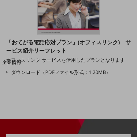
法人向けモバイルトップ
はじめての方へ
サービス・商品を探す
新規会員登録/ログインはこちら
100回線以上のお問い合わせ・お見積りはこちら
「おてがる電話応対プラン」(オフィスリンク) サ
ービス紹介リーフレット
オフィスリンク サービスを活用したプランとなります
別ウィンドウで開きます
企業情報
企業情報TOP
ダウンロード（PDFファイル形式：1.20MB）
会社案内
会社案内TOP
組織
沿革
社長からのご挨拶
事業拠点