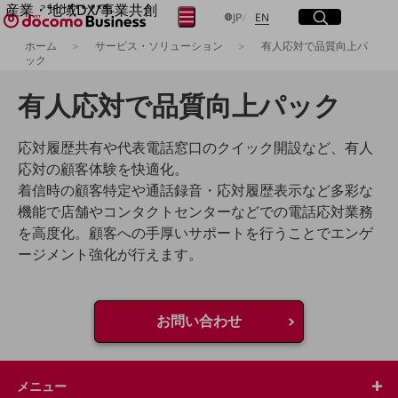
産業・地域DX/事業共創
サイト内検索
開く
日本語
English
メニュー
開く
JP
EN
OPEN HUB for Plural Futures
ホーム
サービス・ソリューション
有人応対で品質向上パ
自律・分散・協調型社会の実現を目指し、
ック
フリーワードを入力して探す
「社会可能性」を探究・実装する事業共創エコシステムです。
OPEN HUB for Plural Futuresとは
有人応対で品質向上パック
イベント/ウェビナー
検索する
記事コンテンツ
プレイヤー(カタリスト/パートナー企業)
応対履歴共有や代表電話窓口のクイック開設など、有人
事例
応対の顧客体験を快適化。
Smart World
フリーワードでNTTドコモビジネスの
着信時の顧客特定や通話録音・応対履歴表示など多彩な
取り組みを検索
産業・地域DXプラットフォーマーとして
機能で店舗やコンタクトセンターなどでの電話応対業務
企業と地域が持続成長する社会を目指します
を高度化。顧客への手厚いサポートを行うことでエンゲ
Smart City
ージメント強化が行えます。
Smart Education
Smart Healthcare
Smart Industry
Smart Mobility
Smart Worksite
お問い合わせ
生成AI(Generative AI)
地域の取り組み
メニュー
地域社会を支える皆さまと地域課題の解決や