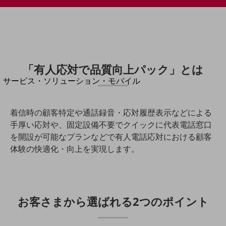
地域経済のさらなる活性化に取り組みます
自治体・地域社会との共創
LGPF(Local Government Platform)
別ウィンドウで開きます
「有人応対で品質向上パック」とは
サービス・ソリューション・モバイル
サービス・ソリューションTOP
DXに関する課題を解決する
着信時の顧客特定や通話録音・応対履歴表示などによる
サービス・ソリューションをご紹介
手厚い応対や、固定設備不要でクイックに代表電話窓口
カテゴリーで探す
を開設が可能なプランなどで有人電話応対における顧客
カテゴリーで探すTOP
体験の快適化・向上を実現します。
ネットワーク・モバイル
クラウド・データセンター
電話・映像コミュニケーション
お客さまから選ばれる2つのポイント
セキュリティ