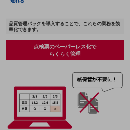
遅れる
通信モジュール製品
衛星携帯電話
品質管理パックを導入することで、これらの業務を効
率化できます。
IOT完了済みメーカーブランド製品
料金
料金TOP
点検票のペーパーレス化で
らくらく管理
ドコモBiz データ無制限 ドコモ MAX ドコモ mini ドコモBiz かけ放題
ケータイプラン
5Gデータプラス
データプラス
IoT向け回線料金
home5Gプラン
モバイルサービス
端末の一元管理