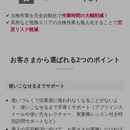
セキュリティ
その他のお悩みはこちら
✔ 点検作業を完全自動化で
作業時間の大幅削減！
業界から見つける
✔ 高所など危険エリアの点検作業も無人化することで
労
業界から見つけるTOP
災リスク軽減
製造業
小売・卸売業
運輸業
お客さまから選ばれる2つのポイント
建設業
地域産業
使いこなせるまでサポート
その他の業界はこちら
ゲーム感覚で見つける
使いづらくて従業員に使われなくなることがないよ
ビジネスお悩み診断
NTTドコモビジネス
う、使いこなせるまで手厚くサポート（アプリインス
オンラインショップ
トールや使い方をレクチャー、実業務レッスン付き特
別訪問サポ―トなど）
モバイル・ICTサービスをオンラインで
導入の不安解消に向けて、お客さまが実施しなければ
相談・申し込みができるバーチャルショップ