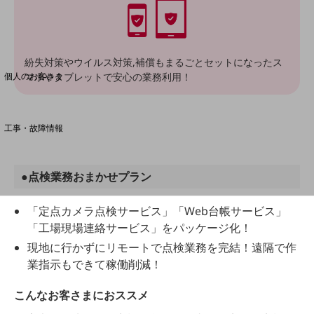
料金分析(ご利用料金管理サービス)
Web明細(My docomo)
紛失対策やウイルス対策,補償もまるごとセットになったス
個人のお客さま
マホやタブレットで安心の業務利用！
NTTドコモ
OCNなど
工事・故障情報
お客さまサポートサイト
SDPFナレッジセンター
●点検業務おまかせプラン
NTTドコモ 通信障害情報
「定点カメラ点検サービス」「Web台帳サービス」
「工場現場連絡サービス」をパッケージ化！
現地に行かずにリモートで点検業務を完結！遠隔で作
業指示もできて稼働削減！
こんなお客さまにおススメ