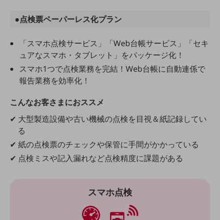
ダイバーシティ
経営情報
●点検票ペーパーレス化プラン
経営情報TOP
「スマホ点検サービス」「Web台帳サービス」「セキ
業績
ュアなスマホ・タブレット」をパッケージ化！
決算公告
スマホ1つで点検業務を完結！Web台帳に自動連係で
電子公告
報告業務を効率化！
基礎的電気通信役務損益明細表
こんなお客さまにおススメ
採用情報
採用情報TOP
✔ 大型製造設備や古い機械の点検を目視＆紙記録してい
る
新卒採用
✔ 紙の点検票のチェックや保管に手間がかかっている
経験者採用
✔ 点検ミスや記入漏れなど点検精度に課題がある
障がい者採用
人材育成制度
スマホ点検
広告・協賛
広告