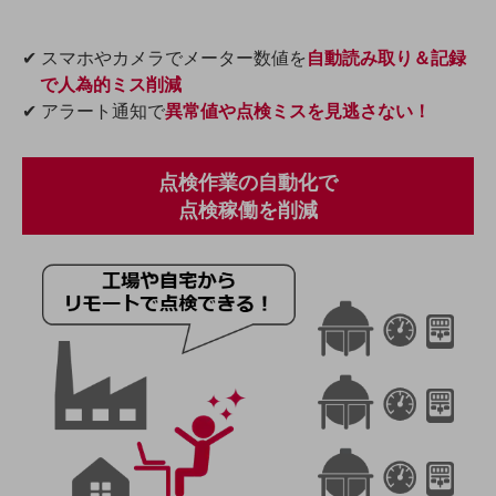
ビジネスお役立ち情報
旬な話題やお役立ち資料などDXの課題を
✔ スマホやカメラでメーター数値を
自動読み取り＆記録
解決するヒントをお届けする記事サイト
で人為的ミス削減
新着記事
お役立ち資料ダウンロード
✔ アラート通知で
異常値や点検ミスを見逃さない！
トレンド記事特集
IT用語集
中堅中小企業向け
点検作業の自動化で
サービス・ソリューション
点検稼働を削減
課題やニーズに合ったサービスをご紹介し、
中堅中小企業のビジネスをサポート！
お悩みから見つける
お悩みから見つけるTOP
ネットワーク
モバイル・音声
バックオフィス
リモート・ハイブリッドワーク