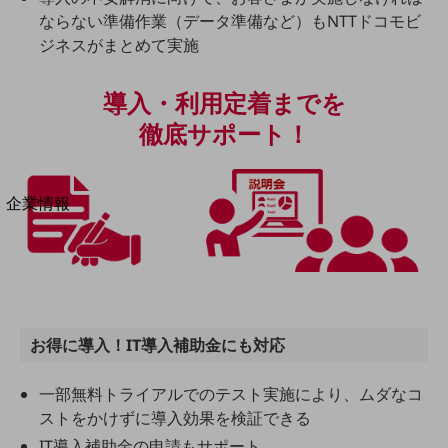
法人向けモバイルトップ
ならない準備作業（データ準備など）もNTTドコモビ
はじめての方へ
ジネスがまとめて実施
サービス・商品を探す
新規会員登録/ログインはこちら
100回線以上のお問い合わせ・お見積りはこちら
導入・利用定着までを
徹底サポート！
別ウィンドウで開きます
企業情報
企業情報TOP
会社案内
会社案内TOP
組織
沿革
お得に導入！IT導入補助金にも対応
社長からのご挨拶
一部無料トライアルでのテスト実施により、ムダなコ
ストをかけずに導入効果を検証できる
事業拠点
IT導入補助金の申請もサポート