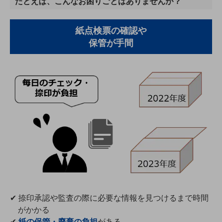
たとえば、こんなお困りごとはありませんか？
5G
IoT
紙点検票の確認や
保管が手間
AI
データ利活用
運用管理
業務支援・マーケティング
災害対策・BCP
課題・ニーズで探す
課題・ニーズで探すTOP
コミュニケーション・情報共有
マーケティング
業務効率化
✔ 捺印承認や監査の際に必要な情報を見つけるまで時間
がかかる
災害対策
✔
紙の保管・廃棄の負担
がある