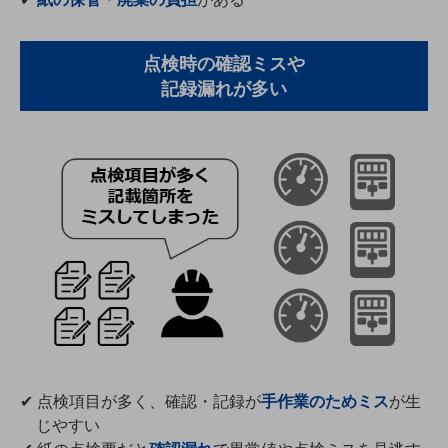
職場環境整備
地域共創・地方創生
点検時の確認ミスや
記録漏れが多い
セキュリティ対策
遠隔監視
顧客体験（CX）改善
自動化・省電化
人材不足解消
業種・業態で探す
業種・業態で探すTOP
自治体
一次産業
医療・介護
✔ 点検項目が多く、確認・記録が
手作業のためミス
が生
じやすい
観光