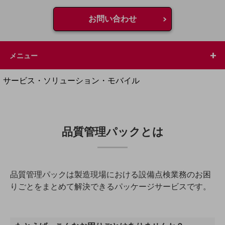
地域経済のさらなる活性化に取り組みます
自治体・地域社会との共創
お問い合わせ
LGPF(Local Government Platform)
別ウィンドウで開きます
メニュー
サービス・ソリューション・モバイル
サービス・ソリューションTOP
DXに関する課題を解決する
サービス・ソリューションをご紹介
品質管理パックとは
カテゴリーで探す
カテゴリーで探すTOP
ネットワーク・モバイル
品質管理パックは製造現場における設備点検業務のお困
クラウド・データセンター
りごとをまとめて解決できるパッケージサービスです。
電話・映像コミュニケーション
セキュリティ