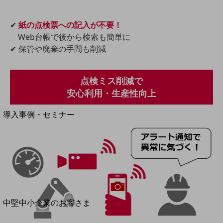
セキュリティ
運用保守・故障紛失サポート
✔
紙の点検票への記入が不要！
Web台帳で後から検索も簡単に
回線・ネットワーク
お手続き
✔ 保管や廃棄の手間も削減
点検ミス削減で
安心利用・生産性向上
別ウィンドウで開きます
サービスをご利用中のお客さま
導入事例・セミナー
導入事例TOP
最新の導入事例や注目の導入事例をご紹介します
セミナー
開催・出展する各種セミナー、イベント情報をご紹介します
別ウィンドウで開きます
中堅中小企業のお客さま
NTTドコモビジネスウォッチ