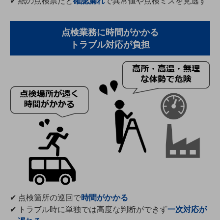
✔ 紙の点検票だと
確認漏れ
で異常値や点検ミスを見逃す
教育
モビリティ
点検業務に時間がかかる
トラブル対応が負担
製造・建設業
小売業
キーワードで探す
モバイルTOP
法人向けスマホ・携帯に関する、
おすすめの機種、料金やサービスをご紹介
製品
製品TOP
ビジネス向けスマートフォン
タフネススマートフォン
データ通信製品
✔ 点検箇所の巡回で
時間がかかる
ドコモケータイ
✔ トラブル時に単独では高度な判断ができず
一次対応が
5G対応ホームルーター