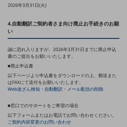
職場環境整備
2026年3月31日(火)
地域共創・地方創生
4.自動翻訳ご契約者さま向け廃止お手続きのお願
セキュリティ対策
い
遠隔監視
顧客体験（CX）改善
誠に恐れ入りますが、2026年3月31日までに廃止申込
書のご提出をお願いいたします。
自動化・省電化
■廃止申込書
人材不足解消
業種・業態で探す
以下ページより申込書をダウンロードの上、郵送また
業種・業態で探すTOP
はFAXにて送付をお願いいたします。
Web改ざん検知・自動翻訳・メール配信の削除
自治体
一次産業
■窓口でのサポートをご希望の場合
医療・介護
以下フォームまたはお電話でお問い合わせください。
観光
ご契約内容変更のお問い合わせ