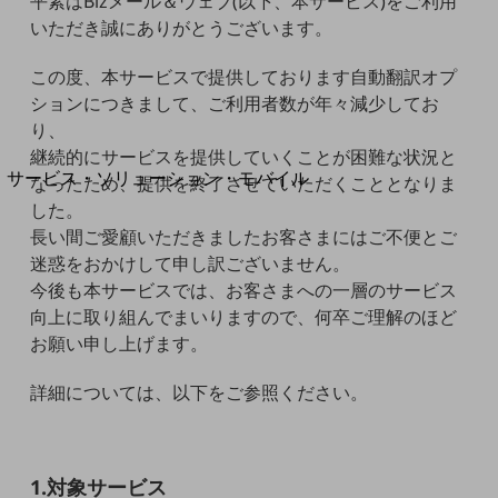
平素はBizメール＆ウェブ(以下、本サービス)をご利用
地域経済のさらなる活性化に取り組みます
いただき誠にありがとうございます。
自治体・地域社会との共創
LGPF(Local Government Platform)
この度、本サービスで提供しております自動翻訳オプ
ションにつきまして、ご利用者数が年々減少してお
別ウィンドウで開きます
り、
継続的にサービスを提供していくことが困難な状況と
サービス・ソリューション・モバイル
なったため、提供を終了させていただくこととなりま
サービス・ソリューションTOP
した。
長い間ご愛顧いただきましたお客さまにはご不便とご
DXに関する課題を解決する
迷惑をおかけして申し訳ございません。
サービス・ソリューションをご紹介
カテゴリーで探す
今後も本サービスでは、お客さまへの一層のサービス
カテゴリーで探すTOP
向上に取り組んでまいりますので、何卒ご理解のほど
お願い申し上げます。
ネットワーク・モバイル
クラウド・データセンター
詳細については、以下をご参照ください。
電話・映像コミュニケーション
セキュリティ
1.対象サービス