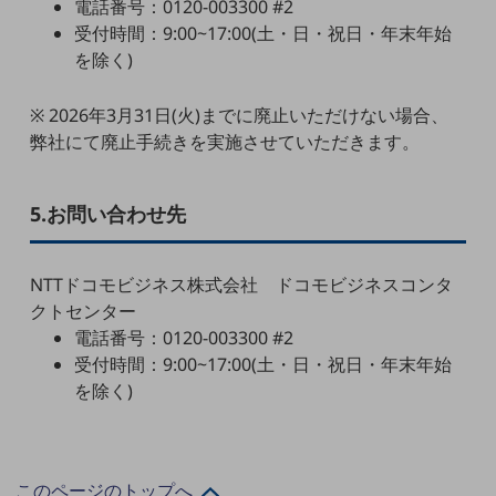
電話番号：0120-003300 #2
教育
受付時間：9:00~17:00(土・日・祝日・年末年始
モビリティ
を除く)
製造・建設業
※ 2026年3月31日(火)までに廃止いただけない場合、
小売業
弊社にて廃止手続きを実施させていただきます。
キーワードで探す
モバイルTOP
5.お問い合わせ先
法人向けスマホ・携帯に関する、
おすすめの機種、料金やサービスをご紹介
製品
NTTドコモビジネス株式会社 ドコモビジネスコンタ
製品TOP
クトセンター
ビジネス向けスマートフォン
電話番号：0120-003300 #2
受付時間：9:00~17:00(土・日・祝日・年末年始
タフネススマートフォン
を除く)
データ通信製品
ドコモケータイ
このページのトップへ
5G対応ホームルーター