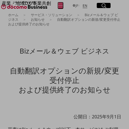
産業・地域DX/事業共創
サイト内検索
開く
日本語
English
メニュー
開く
JP
EN
OPEN HUB for Plural Futures
ホーム
サービス・ソリューション
Bizメール＆ウェブ ビ
自律・分散・協調型社会の実現を目指し、
ジネス
お知らせ
自動翻訳オプションの新規/変更受付停止
および提供終了のお知らせ
フリーワードを入力して探す
「社会可能性」を探究・実装する事業共創エコシステムです。
OPEN HUB for Plural Futuresとは
イベント/ウェビナー
検索する
記事コンテンツ
プレイヤー(カタリスト/パートナー企業)
Bizメール＆ウェブ ビジネス
事例
Smart World
フリーワードでNTTドコモビジネスの
取り組みを検索
産業・地域DXプラットフォーマーとして
自動翻訳オプションの新規/変更
企業と地域が持続成長する社会を目指します
受付停止
Smart City
Smart Education
および提供終了のお知らせ
Smart Healthcare
Smart Industry
Smart Mobility
Smart Worksite
生成AI(Generative AI)
地域の取り組み
公開日：2025年9月1日
地域社会を支える皆さまと地域課題の解決や