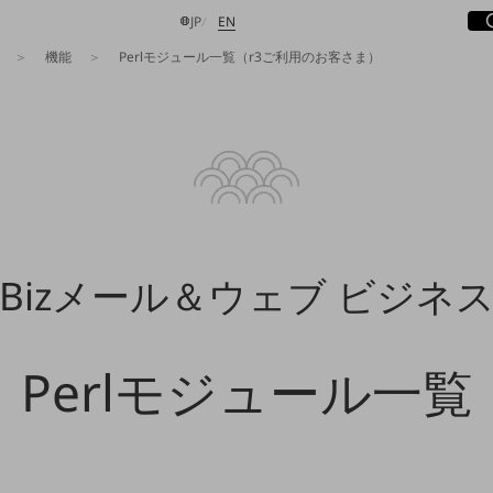
サ
開
日本語
English
JP
EN
機能
Perlモジュール一覧（r3ご利用のお客さま）
検索する
Bizメール＆ウェブ ビジネ
Perlモジュール一覧