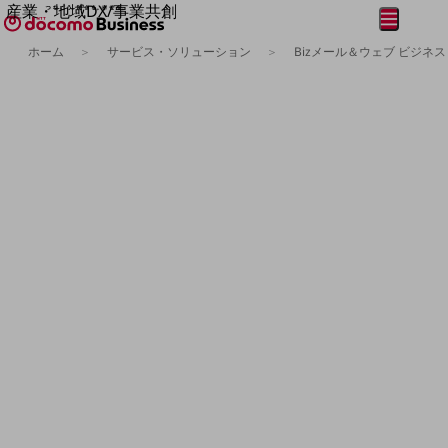
産業・地域DX/事業共創
メニュー
開く
OPEN HUB for Plural Futures
ホーム
サービス・ソリューション
Bizメール＆ウェブ ビジネス
自律・分散・協調型社会の実現を目指し、
フリーワードを入力して探す
「社会可能性」を探究・実装する事業共創エコシステムです。
OPEN HUB for Plural Futuresとは
イベント/ウェビナー
記事コンテンツ
プレイヤー(カタリスト/パートナー企業)
事例
Smart World
フリーワードでNTTドコモビジネスの
取り組みを検索
産業・地域DXプラットフォーマーとして
企業と地域が持続成長する社会を目指します
Smart City
Smart Education
Smart Healthcare
Smart Industry
Smart Mobility
Smart Worksite
生成AI(Generative AI)
地域の取り組み
地域社会を支える皆さまと地域課題の解決や