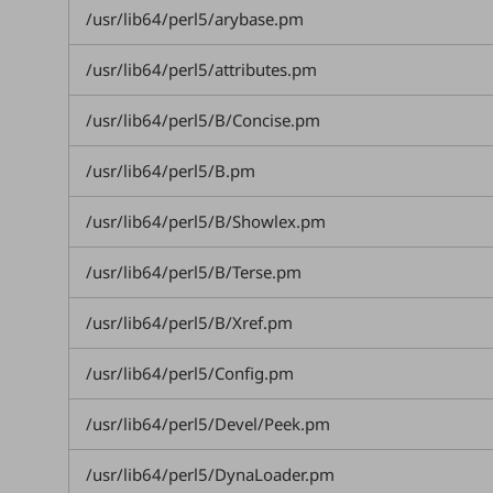
クラウド・データセンター
/usr/lib64/perl5/arybase.pm
電話・映像コミュニケーション
/usr/lib64/perl5/attributes.pm
セキュリティ
/usr/lib64/perl5/B/Concise.pm
5G
IoT
/usr/lib64/perl5/B.pm
AI
/usr/lib64/perl5/B/Showlex.pm
データ利活用
/usr/lib64/perl5/B/Terse.pm
運用管理
/usr/lib64/perl5/B/Xref.pm
業務支援・マーケティング
災害対策・BCP
/usr/lib64/perl5/Config.pm
課題・ニーズで探す
課題・ニーズで探すTOP
/usr/lib64/perl5/Devel/Peek.pm
コミュニケーション・情報共有
/usr/lib64/perl5/DynaLoader.pm