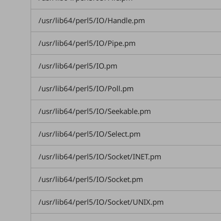
一次産業
医療・介護
/usr/lib64/perl5/IO/Handle.pm
観光
/usr/lib64/perl5/IO/Pipe.pm
教育
/usr/lib64/perl5/IO.pm
モビリティ
/usr/lib64/perl5/IO/Poll.pm
製造・建設業
/usr/lib64/perl5/IO/Seekable.pm
小売業
キーワードで探す
モバイルTOP
/usr/lib64/perl5/IO/Select.pm
法人向けスマホ・携帯に関する、
/usr/lib64/perl5/IO/Socket/INET.pm
おすすめの機種、料金やサービスをご紹介
製品
製品TOP
/usr/lib64/perl5/IO/Socket.pm
ビジネス向けスマートフォン
/usr/lib64/perl5/IO/Socket/UNIX.pm
タフネススマートフォン