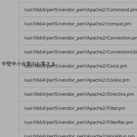
導入事例TOP
/usr/lib64/perl5/vendor_perl/Apache2/Command.p
最新の導入事例や注目の導入事例をご紹介します
セミナー
/usr/lib64/perl5/vendor_perl/Apache2/compat.pm
開催・出展する各種セミナー、イベント情報をご紹介します
/usr/lib64/perl5/vendor_perl/Apache2/Connection.p
/usr/lib64/perl5/vendor_perl/Apache2/ConnectionUt
中堅中小企業のお客さま
/usr/lib64/perl5/vendor_perl/Apache2/Const.pm
NTTドコモビジネスウォッチ
ビジネスお役立ち情報
/usr/lib64/perl5/vendor_perl/Apache2/Cookie.pm
旬な話題やお役立ち資料などDXの課題を
/usr/lib64/perl5/vendor_perl/Apache2/Directive.pm
解決するヒントをお届けする記事サイト
新着記事
お役立ち資料ダウンロード
/usr/lib64/perl5/vendor_perl/Apache2/Filter.pm
トレンド記事特集
IT用語集
/usr/lib64/perl5/vendor_perl/Apache2/FilterRec.pm
中堅中小企業向け
サービス・ソリューション
/usr/lib64/perl5/vendor_perl/Apache2/HookRun.pm