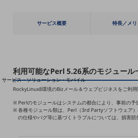
地域経済のさらなる活性化に取り組みます
自治体・地域社会との共創
LGPF(Local Government Platform)
サービス概要
特長／メリ
別ウィンドウで開きます
利用可能なPerl 5.26系のモジュール
サービス・ソリューション・モバイル
サービス・ソリューションTOP
RockyLinux8環境のBizメール＆ウェブビジネスを
DXに関する課題を解決する
※ Perlのモジュールはシステムの都合により、事前
サービス・ソリューションをご紹介
※ 各種モジュール類は、Perl（3rd Partyソ
カテゴリーで探す
カテゴリーで探すTOP
の仕様やバグ等に基づくトラブルについては、損害賠
ネットワーク・モバイル