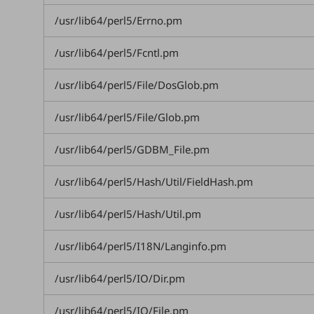
マーケティング
/usr/lib64/perl5/Errno.pm
業務効率化
/usr/lib64/perl5/Fcntl.pm
災害対策
職場環境整備
/usr/lib64/perl5/File/DosGlob.pm
地域共創・地方創生
/usr/lib64/perl5/File/Glob.pm
セキュリティ対策
/usr/lib64/perl5/GDBM_File.pm
遠隔監視
/usr/lib64/perl5/Hash/Util/FieldHash.pm
顧客体験（CX）改善
自動化・省電化
/usr/lib64/perl5/Hash/Util.pm
人材不足解消
/usr/lib64/perl5/I18N/Langinfo.pm
業種・業態で探す
業種・業態で探すTOP
/usr/lib64/perl5/IO/Dir.pm
自治体
/usr/lib64/perl5/IO/File.pm