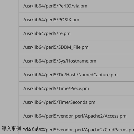
/usr/lib64/perl5/PerlIO/via.pm
home5Gプラン
モバイルサービス
端末の一元管理
/usr/lib64/perl5/POSIX.pm
セキュリティ
/usr/lib64/perl5/re.pm
運用保守・故障紛失サポート
/usr/lib64/perl5/SDBM_File.pm
回線・ネットワーク
お手続き
/usr/lib64/perl5/Sys/Hostname.pm
/usr/lib64/perl5/Tie/Hash/NamedCapture.pm
/usr/lib64/perl5/Time/Piece.pm
/usr/lib64/perl5/Time/Seconds.pm
/usr/lib64/perl5/vendor_perl/Apache2/Access.pm
別ウィンドウで開きます
サービスをご利用中のお客さま
導入事例・セミナー
/usr/lib64/perl5/vendor_perl/Apache2/CmdParms.p