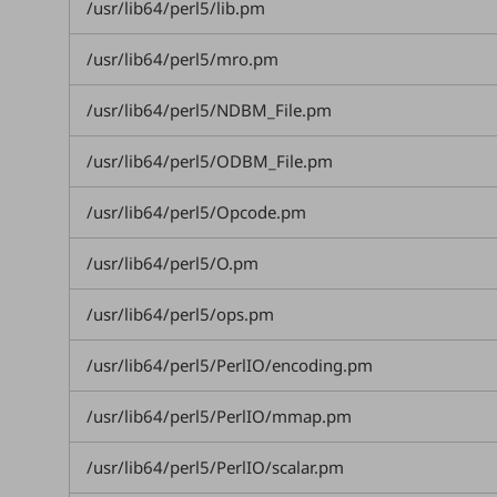
/usr/lib64/perl5/lib.pm
データ通信製品
/usr/lib64/perl5/mro.pm
ドコモケータイ
5G対応ホームルーター
/usr/lib64/perl5/NDBM_File.pm
通信モジュール製品
/usr/lib64/perl5/ODBM_File.pm
衛星携帯電話
/usr/lib64/perl5/Opcode.pm
IOT完了済みメーカーブランド製品
料金
/usr/lib64/perl5/O.pm
料金TOP
/usr/lib64/perl5/ops.pm
ドコモBiz データ無制限 ドコモ MAX ドコモ mini ドコモBiz かけ放題
ケータイプラン
/usr/lib64/perl5/PerlIO/encoding.pm
5Gデータプラス
/usr/lib64/perl5/PerlIO/mmap.pm
データプラス
/usr/lib64/perl5/PerlIO/scalar.pm
IoT向け回線料金