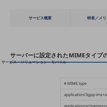
地域経済のさらなる活性化に取り組みます
自治体・地域社会との共創
LGPF(Local Government Platform)
サービス概要
特長／メリ
別ウィンドウで開きます
サーバーに設定されたMIMEタイプ
サービス・ソリューション・モバイル
サービス・ソリューションTOP
DXに関する課題を解決する
サービス・ソリューションをご紹介
# MIME type
カテゴリーで探す
カテゴリーで探すTOP
application/3gpp-ims+
ネットワーク・モバイル
application/activemess