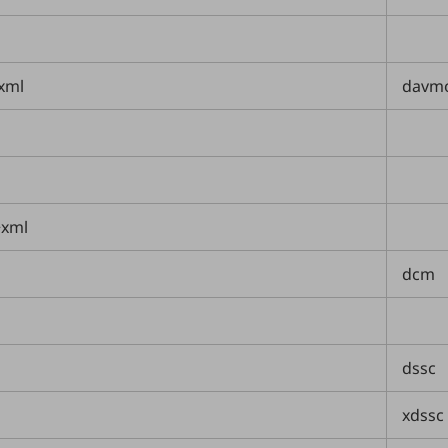
xml
davm
+xml
dcm
dssc
xdssc