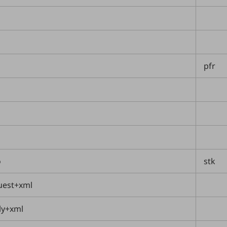
pfr
o
stk
quest+xml
ly+xml