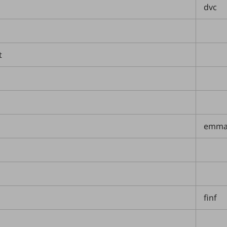
dvc
t
emm
finf