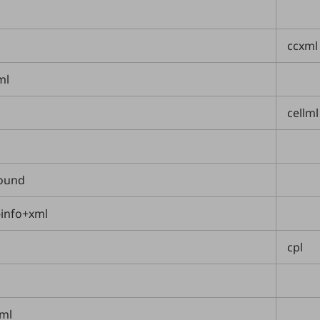
ccxml
ml
cellml
ound
-info+xml
cpl
xml