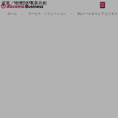
産業・地域DX/事業共創
メニュー
開く
OPEN HUB for Plural Futures
ホーム
サービス・ソリューション
Bizメール＆ウェブ ビジネス
自律・分散・協調型社会の実現を目指し、
フリーワードを入力して探す
「社会可能性」を探究・実装する事業共創エコシステムです。
OPEN HUB for Plural Futuresとは
イベント/ウェビナー
記事コンテンツ
プレイヤー(カタリスト/パートナー企業)
事例
Smart World
フリーワードでNTTドコモビジネスの
取り組みを検索
産業・地域DXプラットフォーマーとして
企業と地域が持続成長する社会を目指します
Smart City
Smart Education
Smart Healthcare
Smart Industry
Smart Mobility
Smart Worksite
生成AI(Generative AI)
地域の取り組み
地域社会を支える皆さまと地域課題の解決や