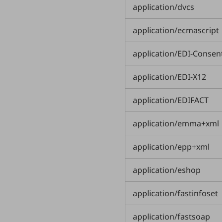
application/dvcs
データ通信製品
application/ecmascript
ドコモケータイ
5G対応ホームルーター
application/EDI-Consen
通信モジュール製品
application/EDI-X12
衛星携帯電話
application/EDIFACT
IOT完了済みメーカーブランド製品
料金
application/emma+xml
料金TOP
ドコモBiz データ無制限 ドコモ MAX ドコモ mini ドコモBiz かけ放題
application/epp+xml
ケータイプラン
application/eshop
5Gデータプラス
application/fastinfoset
データプラス
IoT向け回線料金
application/fastsoap