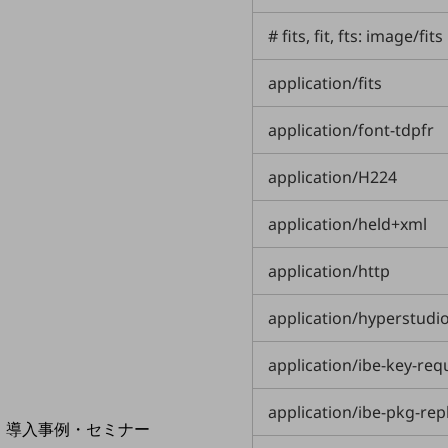
home5Gプラン
# fits, fit, fts: image/fits
モバイルサービス
端末の一元管理
application/fits
セキュリティ
application/font-tdpfr
運用保守・故障紛失サポート
回線・ネットワーク
application/H224
お手続き
application/held+xml
application/http
application/hyperstudi
application/ibe-key-re
別ウィンドウで開きます
サービスをご利用中のお客さま
application/ibe-pkg-rep
導入事例・セミナー