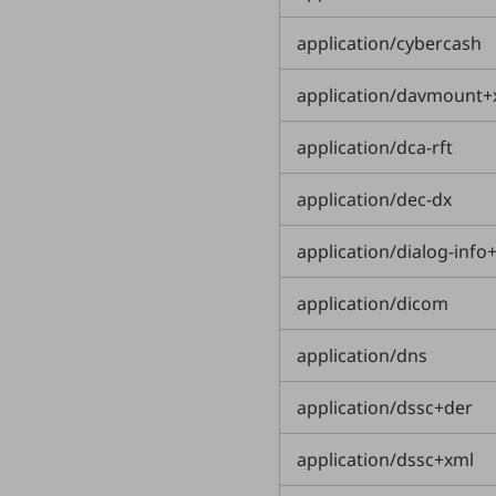
一次産業
application/cybercash
医療・介護
観光
application/davmount+
教育
application/dca-rft
モビリティ
application/dec-dx
製造・建設業
小売業
application/dialog-info
キーワードで探す
モバイルTOP
application/dicom
法人向けスマホ・携帯に関する、
application/dns
おすすめの機種、料金やサービスをご紹介
製品
製品TOP
application/dssc+der
ビジネス向けスマートフォン
application/dssc+xml
タフネススマートフォン