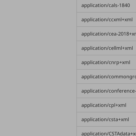
マーケティング
application/cals-1840
業務効率化
application/ccxml+xml
災害対策
application/cea-2018+x
職場環境整備
地域共創・地方創生
application/cellml+xml
セキュリティ対策
application/cnrp+xml
遠隔監視
application/commongr
顧客体験（CX）改善
application/conference
自動化・省電化
人材不足解消
application/cpl+xml
業種・業態で探す
業種・業態で探すTOP
application/csta+xml
自治体
application/CSTAdata+