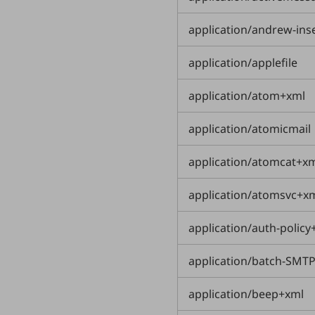
クラウド・データセンター
電話・映像コミュニケーション
application/andrew-ins
セキュリティ
application/applefile
5G
application/atom+xml
IoT
application/atomicmail
AI
データ利活用
application/atomcat+x
運用管理
application/atomsvc+x
業務支援・マーケティング
application/auth-policy
災害対策・BCP
課題・ニーズで探す
application/batch-SMT
課題・ニーズで探すTOP
コミュニケーション・情報共有
application/beep+xml