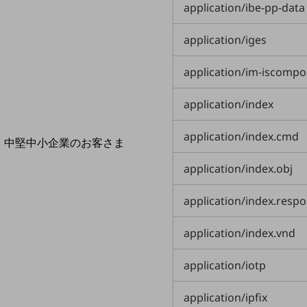
導入事例TOP
application/ibe-pp-data
最新の導入事例や注目の導入事例をご紹介します
application/iges
セミナー
開催・出展する各種セミナー、イベント情報をご紹介します
application/im-iscomp
application/index
application/index.cmd
中堅中小企業のお客さま
NTTドコモビジネスウォッチ
application/index.obj
ビジネスお役立ち情報
旬な話題やお役立ち資料などDXの課題を
application/index.resp
解決するヒントをお届けする記事サイト
新着記事
application/index.vnd
お役立ち資料ダウンロード
トレンド記事特集
IT用語集
application/iotp
中堅中小企業向け
サービス・ソリューション
application/ipfix