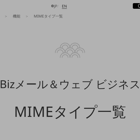
サ
開
日本語
English
JP
EN
機能
MIMEタイプ一覧
検索する
Bizメール＆ウェブ ビジネ
MIMEタイプ一覧