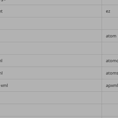
et
ez
atom
ml
atomc
ml
atoms
+xml
apxml
P