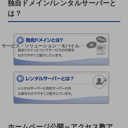
独自ドメイン/レンタルサーバーと
地域経済のさらなる活性化に取り組みます
自治体・地域社会との共創
は？
LGPF(Local Government Platform)
別ウィンドウで開きます
サービス・ソリューション・モバイル
サービス・ソリューションTOP
DXに関する課題を解決する
サービス・ソリューションをご紹介
カテゴリーで探す
カテゴリーで探すTOP
ネットワーク・モバイル
クラウド・データセンター
電話・映像コミュニケーション
セキュリティ
ホームページ公開～アクセス数ア