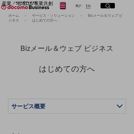
産業・地域DX/事業共創
サイト内検索
開く
日本語
English
メニュー
開く
JP
EN
OPEN HUB for Plural Futures
ホーム
サービス・ソリューション
Bizメール＆ウェブ ビ
自律・分散・協調型社会の実現を目指し、
ジネス
はじめての方へ
フリーワードを入力して探す
「社会可能性」を探究・実装する事業共創エコシステムです。
OPEN HUB for Plural Futuresとは
イベント/ウェビナー
検索する
記事コンテンツ
Bizメール＆ウェブ ビジネス
プレイヤー(カタリスト/パートナー企業)
事例
Smart World
フリーワードでNTTドコモビジネスの
はじめての方へ
取り組みを検索
産業・地域DXプラットフォーマーとして
企業と地域が持続成長する社会を目指します
Smart City
Smart Education
Smart Healthcare
Smart Industry
Smart Mobility
Smart Worksite
生成AI(Generative AI)
地域の取り組み
地域社会を支える皆さまと地域課題の解決や