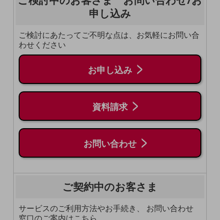
ご検討中のお客さま お問い合わせ/お
職場環境整備
申し込み
地域共創・地方創生
ご検討にあたってご不明な点は、お気軽にお問い合
セキュリティ対策
わせください
遠隔監視
お申し込み
顧客体験（CX）改善
自動化・省電化
資料請求
人材不足解消
業種・業態で探す
業種・業態で探すTOP
お問い合わせ
自治体
一次産業
ご契約中のお客さま
医療・介護
サービスのご利用方法やお手続き、
お問い合わせ
観光
窓口のご案内はこちら