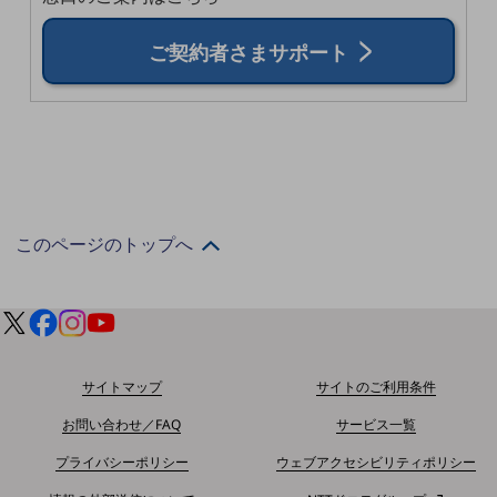
教育
ご契約者さまサポート
モビリティ
製造・建設業
小売業
キーワードで探す
モバイルTOP
法人向けスマホ・携帯に関する、
このページのトップへ
おすすめの機種、料金やサービスをご紹介
製品
製品TOP
ビジネス向けスマートフォン
タフネススマートフォン
サイトマップ
サイトのご利用条件
データ通信製品
お問い合わせ／FAQ
サービス一覧
ドコモケータイ
プライバシーポリシー
ウェブアクセシビリティポリシー
5G対応ホームルーター