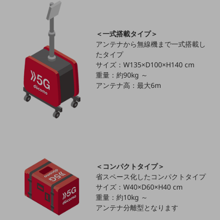
5G
IoT
＜一式搭載タイプ＞
AI
アンテナから無線機まで一式搭載し
たタイプ
データ利活用
サイズ：W135×D100×H140 cm
重量：約90kg ～
運用管理
アンテナ高：最大6m
業務支援・マーケティング
災害対策・BCP
課題・ニーズで探す
課題・ニーズで探すTOP
コミュニケーション・情報共有
＜コンパクトタイプ＞
マーケティング
省スペース化したコンパクトタイプ
業務効率化
サイズ：W40×D60×H40 cm
重量：約10kg ～
災害対策
アンテナ分離型となります