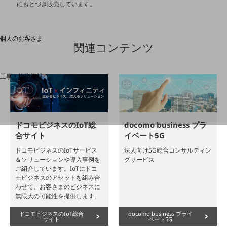
にもとづき販売しています。
料金分析(ご利用料金管理サービス)
Web明細(My docomo)
個人のお客さま
関連コンテンツ
NTTドコモ
OCNなど
工事・故障情報
お客さまサポートサイト
SDPFナレッジセンター
NTTドコモ 通信障害情報
ドコモビジネスのIoT総
docomo business プラ
合サイト
イベート5G
ドコモビジネスのIoTサービス
法人向け5G総合コンサルティン
＆ソリューションや導入事例を
グサービス
ご紹介しています。IoTにドコ
モビジネスのアセットを組み合
わせて、お客さまのビジネスに
無限大の可能性を提供します。
ドコモビジネスのIoT総合
docomo business プライ
サイト
ベート5G