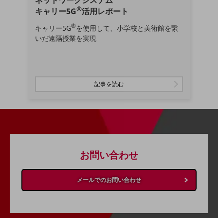
ネットワークシステム
経営情報TOP
®
キャリー5G
活用レポート
業績
®
キャリー5G
を使用して、小学校と美術館を繋
いだ遠隔授業を実現
決算公告
電子公告
基礎的電気通信役務損益明細表
記事を読む
採用情報
採用情報TOP
新卒採用
経験者採用
お問い合わせ
障がい者採用
人材育成制度
広告・協賛
メールでのお問い合わせ
広告
協賛
NTTドコモグループ