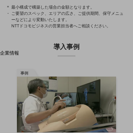
はじめての方へ
＊ 最小構成で構築した場合の金額となります。
サービス・商品を探す
ご要望のスペック、エリアの広さ、ご提供期間、保守メニュ
新規会員登録/ログインはこちら
100回線以上のお問い合わせ・お見積りはこちら
ーなどにより変動いたします。
NTTドコモビジネスの営業担当者へご相談ください。
導入事例
企業情報
別ウィンドウで開きます
企業情報TOP
会社案内
会社案内TOP
事例
組織
沿革
社長からのご挨拶
事業拠点
グループ会社