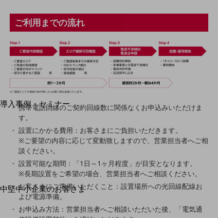
運用保守・故障紛失サポート
ご利用までの流れ
回線・ネットワーク
お手続き
別ウィンドウで開きます
サービスをご利用中のお客さま
導入事例・セミナー
携帯電話回線のご契約回線数に関係なくお申込みいただけま
導入事例TOP
す。
設置にかかる費用：お客さまにご負担いただきます。
最新の導入事例や注目の導入事例をご紹介します
※ご要望の内容に応じて変動致しますので、営業担当者へご相
セミナー
談ください。
開催・出展する各種セミナー、イベント情報をご紹介します
設置可能な期間：「1日～1ヶ月程度」が目安となります。
※長期設置をご希望の場合、営業担当者へご相談ください。
お客さまにご準備いただくこと：設置場所への光回線配線お
中堅中小企業のお客さま
別ウィンドウで開きます
よび電源準備。
NTTドコモビジネスウォッチ
お申込み方法：営業担当者へご相談いただいた後、「電気通
ビジネスお役立ち情報