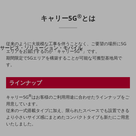
地域経済のさらなる活性化に取り組みます
自治体・地域社会との共創
LGPF(Local Government Platform)
®
キャリー5G
とは
別ウィンドウで開きます
従来のように大規模な工事を伴うことなく、ご要望の場所に5G
サービス・ソリューション・モバイル
®
エリアをお届けするのが「キャリー5G
」です。
サービス・ソリューションTOP
期間限定で5Gエリアを構築することが可能な可搬型基地局で
す。
DXに関する課題を解決する
サービス・ソリューションをご紹介
カテゴリーで探す
ラインナップ
カテゴリーで探すTOP
ネットワーク・モバイル
®
キャリー5G
はお客様のご利用用途に合わせたラインナップをご
用意しています。
クラウド・データセンター
従来の一式搭載タイプに加え、限られたスペースでも設置できる
電話・映像コミュニケーション
より小さいサイズ感にまとめたコンパクトタイプも新たにご用意
いたしました。
セキュリティ