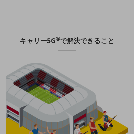
職場環境整備
地域共創・地方創生
セキュリティ対策
遠隔監視
®
キャリー5G
で解決できること
顧客体験（CX）改善
自動化・省電化
人材不足解消
業種・業態で探す
業種・業態で探すTOP
自治体
一次産業
医療・介護
観光