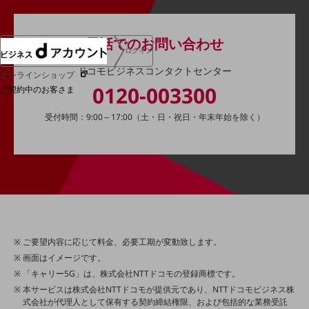
電話でのお問い合わせ
ログイン
ドコモビジネスコンタクトセンター
オンラインショップ
0120-003300
ご契約中のお客さま
受付時間：9:00～17:00（土・日・祝日・年末年始を除く）
サービス別サポート情報
ご契約中サービスの一元管理
ご要望内容に応じて料金、必要工期が変動致します。
Web明細(ビリングステーション)
画面はイメージです。
「キャリー5G」は、株式会社NTTドコモの登録商標です。
本サービスは株式会社NTTドコモが提供元であり、NTTドコモビジネス株
式会社が代理人として保有する契約締結権限、および包括的な業務受託