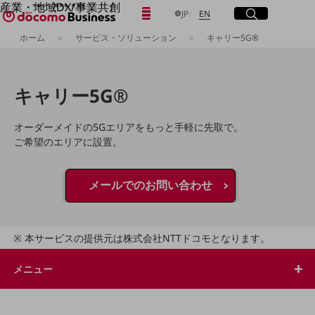
産業・地域DX/事業共創
日本語
English
メニュー
開く
サイト内検索
開く
JP
EN
OPEN HUB for Plural Futures
ホーム
サービス・ソリューション
キャリー5G®
自律・分散・協調型社会の実現を目指し、
「社会可能性」を探究・実装する事業共創エコシステムです。
フリーワードを入力して探す
OPEN HUB for Plural Futuresとは
イベント/ウェビナー
キャリー5G®
記事コンテンツ
検索する
プレイヤー(カタリスト/パートナー企業)
事例
オーダーメイドの5Gエリアをもっと手軽に先取で。
Smart World
ご希望のエリアに設置。
フリーワードでNTTドコモビジネスの
取り組みを検索
産業・地域DXプラットフォーマーとして
企業と地域が持続成長する社会を目指します
メールでのお問い合わせ
Smart City
Smart Education
Smart Healthcare
Smart Industry
本サービスの提供元は株式会社NTTドコモとなります。
Smart Mobility
Smart Worksite
生成AI(Generative AI)
メニュー
地域の取り組み
地域社会を支える皆さまと地域課題の解決や