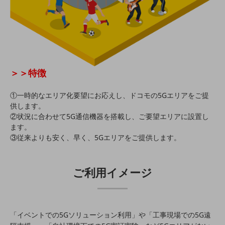
教育
モビリティ
製造・建設業
小売業
キーワードで探す
＞＞特徴
モバイルTOP
①一時的なエリア化要望にお応えし、ドコモの5Gエリアをご提
法人向けスマホ・携帯に関する、
供します。
おすすめの機種、料金やサービスをご紹介
製品
②状況に合わせて5G通信機器を搭載し、ご要望エリアに設置し
製品TOP
ます。
③従来よりも安く、早く、5Gエリアをご提供します。
ビジネス向けスマートフォン
タフネススマートフォン
ご利用イメージ
データ通信製品
ドコモケータイ
「イベントでの5Gソリューション利用」や「工事現場での5G遠
5G対応ホームルーター