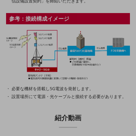
信設備設置契約」を締結いただきます。
旬な話題やお役立ち資料などDXの課題を
解決するヒントをお届けする記事サイト
新着記事
参考：接続構成イメージ
お役立ち資料ダウンロード
トレンド記事特集
IT用語集
中堅中小企業向け
サービス・ソリューション
課題やニーズに合ったサービスをご紹介し、
中堅中小企業のビジネスをサポート！
お悩みから見つける
お悩みから見つけるTOP
ネットワーク
必要な機材を搭載し5G電波を発射します。
設置場所にて電源・光ケーブルと接続する必要があります。
モバイル・音声
バックオフィス
紹介動画
リモート・ハイブリッドワーク
セキュリティ