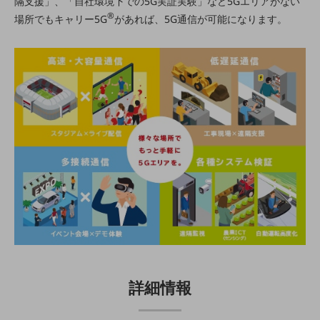
隔支援」、「自社環境下での5G実証実験」など5Gエリアがない
通信モジュール製品
®
場所でもキャリー5G
があれば、5G通信が可能になります。
衛星携帯電話
IOT完了済みメーカーブランド製品
料金
料金TOP
ドコモBiz データ無制限 ドコモ MAX ドコモ mini ドコモBiz かけ放題
ケータイプラン
5Gデータプラス
データプラス
IoT向け回線料金
home5Gプラン
モバイルサービス
端末の一元管理
詳細情報
セキュリティ