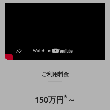
その他のお悩みはこちら
業界から見つける
業界から見つけるTOP
製造業
小売・卸売業
運輸業
建設業
地域産業
その他の業界はこちら
ご利用料金
ゲーム感覚で見つける
ビジネスお悩み診断
NTTドコモビジネス
オンラインショップ
*
150万円
～
モバイル・ICTサービスをオンラインで
相談・申し込みができるバーチャルショップ
法人向けモバイルトップ