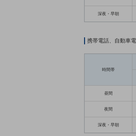
クラウド・データセンター
電話・映像コミュニケーション
深夜・早朝
セキュリティ
5G
携帯電話、自動車
IoT
AI
データ利活用
時間帯
運用管理
業務支援・マーケティング
昼間
災害対策・BCP
課題・ニーズで探す
夜間
課題・ニーズで探すTOP
深夜・早朝
コミュニケーション・情報共有