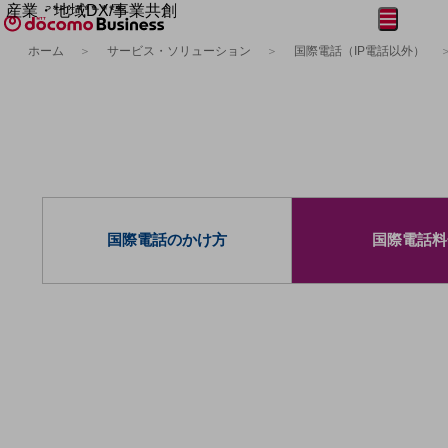
産業・地域DX/事業共創
メニュー
開く
OPEN HUB for Plural Futures
ホーム
サービス・ソリューション
国際電話（IP電話以外）
自律・分散・協調型社会の実現を目指し、
フリーワードを入力して探す
「社会可能性」を探究・実装する事業共創エコシステムです。
OPEN HUB for Plural Futuresとは
イベント/ウェビナー
記事コンテンツ
プレイヤー(カタリスト/パートナー企業)
事例
Smart World
フリーワードでNTTドコモビジネスの
取り組みを検索
産業・地域DXプラットフォーマーとして
国際電話のかけ方
国際電話料
企業と地域が持続成長する社会を目指します
Smart City
Smart Education
Smart Healthcare
Smart Industry
Smart Mobility
Smart Worksite
生成AI(Generative AI)
地域の取り組み
地域社会を支える皆さまと地域課題の解決や