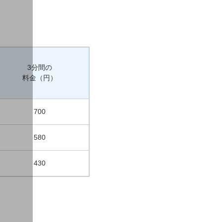
3分間の
料金（円）
700
580
430