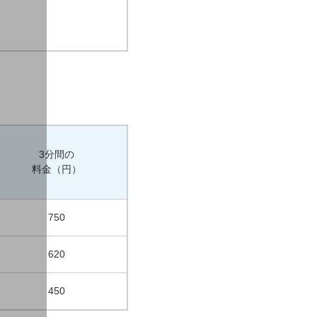
3分間の
料金（円）
750
620
450