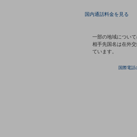
データ通信製品
国内通話料金を見る
ドコモケータイ
5G対応ホームルーター
一部の地域について
通信モジュール製品
相手先国名は在外交
ています。
衛星携帯電話
IOT完了済みメーカーブランド製品
国際電話
料金
料金TOP
ドコモBiz データ無制限 ドコモ MAX ドコモ mini ドコモBiz かけ放題
ケータイプラン
5Gデータプラス
データプラス
IoT向け回線料金