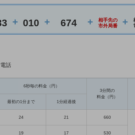
+
+
+
+
33
010
674
相手先の
市外局番
際電話
6秒毎の料金（円）
3分間の
料金（円）
最初の1分まで
1分経過後
24
21
660
19
17
530