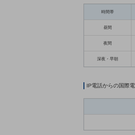
一次産業
医療・介護
時間帯
観光
昼間
教育
夜間
モビリティ
製造・建設業
深夜・早朝
小売業
キーワードで探す
モバイルTOP
IP電話からの国際
法人向けスマホ・携帯に関する、
おすすめの機種、料金やサービスをご紹介
製品
製品TOP
ビジネス向けスマートフォン
タフネススマートフォン