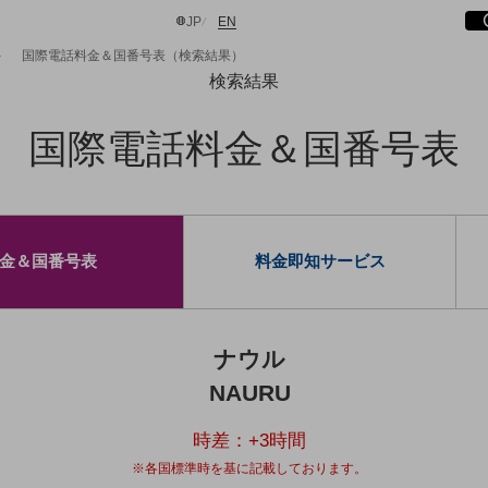
サ
開
日本語
English
JP
EN
国際電話料金＆国番号表（検索結果）
検索結果
国際電話料金＆国番号表
検索する
金＆国番号表
料金即知サービス
ナウル
NAURU
時差：
+3
時間
※各国標準時を基に記載しております。