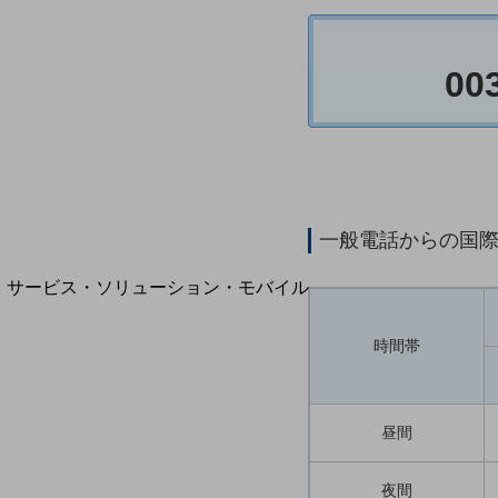
地域経済のさらなる活性化に取り組みます
自治体・地域社会との共創
LGPF(Local Government Platform)
00
別ウィンドウで開きます
一般電話からの国
サービス・ソリューション・モバイル
サービス・ソリューションTOP
時間帯
DXに関する課題を解決する
サービス・ソリューションをご紹介
カテゴリーで探す
カテゴリーで探すTOP
昼間
ネットワーク・モバイル
夜間