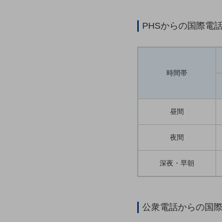
マーケティング
業務効率化
PHSからの国際電
災害対策
職場環境整備
時間帯
地域共創・地方創生
セキュリティ対策
遠隔監視
昼間
顧客体験（CX）改善
夜間
自動化・省電化
深夜・早朝
人材不足解消
業種・業態で探す
業種・業態で探すTOP
自治体
公衆電話からの国