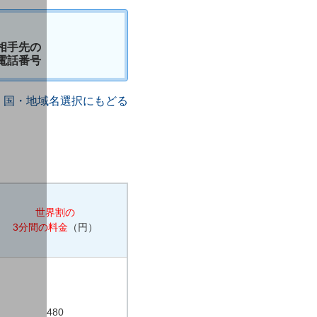
相手先の
電話番号
国・地域名選択にもどる
世界割の
3分間の料金
（円）
480