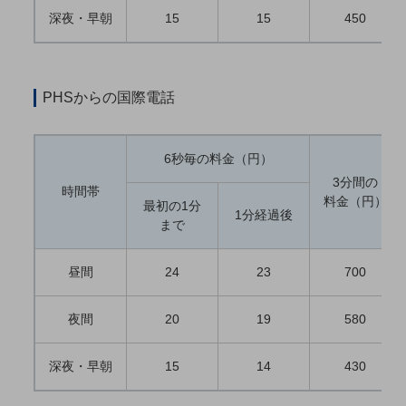
職場環境整備
深夜・早朝
15
15
450
地域共創・地方創生
セキュリティ対策
PHSからの国際電話
遠隔監視
顧客体験（CX）改善
6秒毎の料金（円）
自動化・省電化
3分間の
時間帯
料金（円）
最初の1分
人材不足解消
1分経過後
まで
業種・業態で探す
業種・業態で探すTOP
昼間
24
23
700
自治体
一次産業
夜間
20
19
580
医療・介護
深夜・早朝
15
14
430
観光