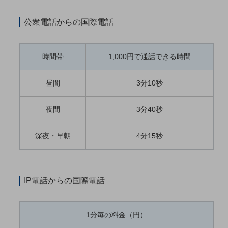
教育
公衆電話からの国際電話
モビリティ
製造・建設業
時間帯
1,000円で通話できる時間
小売業
キーワードで探す
昼間
3分10秒
モバイルTOP
法人向けスマホ・携帯に関する、
夜間
3分40秒
おすすめの機種、料金やサービスをご紹介
製品
製品TOP
深夜・早朝
4分15秒
ビジネス向けスマートフォン
タフネススマートフォン
IP電話からの国際電話
データ通信製品
ドコモケータイ
1分毎の料金（円）
5G対応ホームルーター