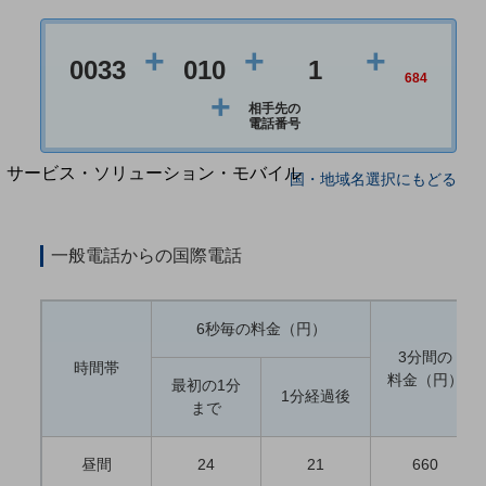
地域経済のさらなる活性化に取り組みます
自治体・地域社会との共創
LGPF(Local Government Platform)
+
+
+
0033
010
1
684
+
相手先の
別ウィンドウで開きます
電話番号
サービス・ソリューション・モバイル
国・地域名選択にもどる
サービス・ソリューションTOP
DXに関する課題を解決する
一般電話からの国際電話
サービス・ソリューションをご紹介
カテゴリーで探す
カテゴリーで探すTOP
6秒毎の料金（円）
ネットワーク・モバイル
3分間の
時間帯
料金（円）
クラウド・データセンター
最初の1分
1分経過後
まで
電話・映像コミュニケーション
セキュリティ
昼間
24
21
660