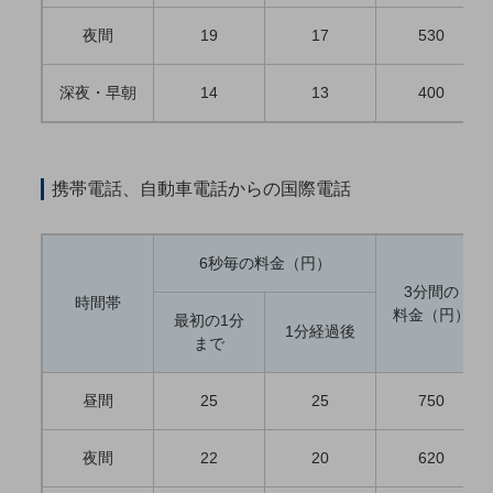
5G
夜間
19
17
530
IoT
深夜・早朝
14
13
400
AI
データ利活用
運用管理
携帯電話、自動車電話からの国際電話
業務支援・マーケティング
災害対策・BCP
6秒毎の料金（円）
課題・ニーズで探す
3分間の
時間帯
課題・ニーズで探すTOP
料金（円）
最初の1分
1分経過後
まで
コミュニケーション・情報共有
マーケティング
昼間
25
25
750
業務効率化
夜間
22
20
620
災害対策