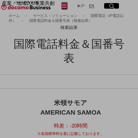
産業・地域DX/事業共創
サイト内検索
開く
メニュー
開く
日本語
English
JP
EN
OPEN HUB for Plural Futures
ホーム
サービス・ソリューション
国際電話（IP電話以
外）
国際電話料金＆国番号表（検索結果）
自律・分散・協調型社会の実現を目指し、
フリーワードを入力して探す
「社会可能性」を探究・実装する事業共創エコシステムです。
検索結果
OPEN HUB for Plural Futuresとは
イベント/ウェビナー
国際電話料金＆国番号
検索する
記事コンテンツ
プレイヤー(カタリスト/パートナー企業)
表
事例
Smart World
フリーワードでNTTドコモビジネスの
取り組みを検索
産業・地域DXプラットフォーマーとして
企業と地域が持続成長する社会を目指します
Smart City
Smart Education
Smart Healthcare
Smart Industry
米領サモア
Smart Mobility
AMERICAN SAMOA
Smart Worksite
生成AI(Generative AI)
地域の取り組み
時差：
-20
時間
※各国標準時を基に記載しております。
地域社会を支える皆さまと地域課題の解決や