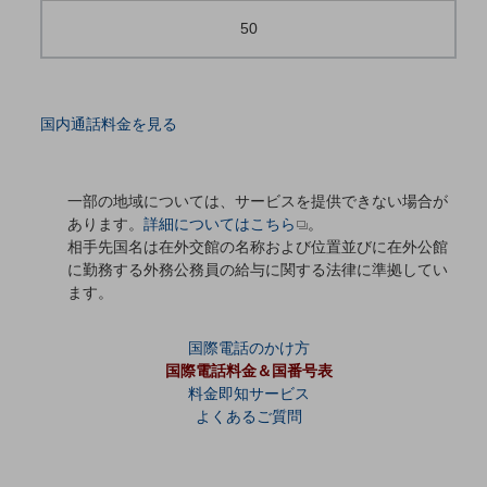
50
通信モジュール製品
衛星携帯電話
IOT完了済みメーカーブランド製品
国内通話料金を見る
料金
料金TOP
一部の地域については、サービスを提供できない場合が
ドコモBiz データ無制限 ドコモ MAX ドコモ mini ドコモBiz かけ放題
あります。
詳細についてはこちら
。
ケータイプラン
相手先国名は在外交館の名称および位置並びに在外公館
に勤務する外務公務員の給与に関する法律に準拠してい
5Gデータプラス
ます。
データプラス
国際電話のかけ方
IoT向け回線料金
国際電話料金＆国番号表
料金即知サービス
home5Gプラン
よくあるご質問
モバイルサービス
端末の一元管理