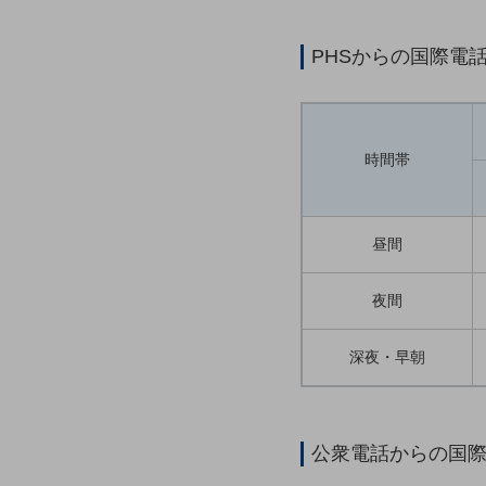
マーケティング
業務効率化
PHSからの国際電
災害対策
職場環境整備
時間帯
地域共創・地方創生
セキュリティ対策
遠隔監視
昼間
顧客体験（CX）改善
夜間
自動化・省電化
深夜・早朝
人材不足解消
業種・業態で探す
業種・業態で探すTOP
自治体
公衆電話からの国