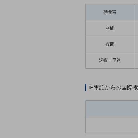
一次産業
医療・介護
時間帯
観光
昼間
教育
夜間
モビリティ
製造・建設業
深夜・早朝
小売業
キーワードで探す
モバイルTOP
IP電話からの国際
法人向けスマホ・携帯に関する、
おすすめの機種、料金やサービスをご紹介
製品
製品TOP
ビジネス向けスマートフォン
タフネススマートフォン