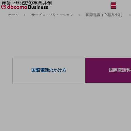
産業・地域DX/事業共創
メニュー
開く
OPEN HUB for Plural Futures
ホーム
サービス・ソリューション
国際電話（IP電話以外）
自律・分散・協調型社会の実現を目指し、
フリーワードを入力して探す
「社会可能性」を探究・実装する事業共創エコシステムです。
OPEN HUB for Plural Futuresとは
イベント/ウェビナー
記事コンテンツ
プレイヤー(カタリスト/パートナー企業)
事例
Smart World
フリーワードでNTTドコモビジネスの
取り組みを検索
産業・地域DXプラットフォーマーとして
国際電話のかけ方
国際電話料
企業と地域が持続成長する社会を目指します
Smart City
Smart Education
Smart Healthcare
Smart Industry
Smart Mobility
Smart Worksite
生成AI(Generative AI)
地域の取り組み
地域社会を支える皆さまと地域課題の解決や