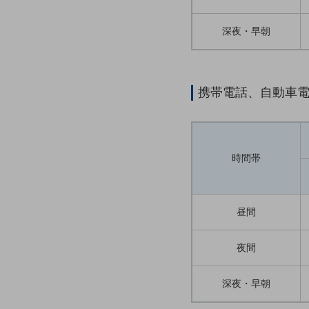
クラウド・データセンター
電話・映像コミュニケーション
深夜・早朝
セキュリティ
5G
携帯電話、自動車
IoT
AI
データ利活用
時間帯
運用管理
業務支援・マーケティング
昼間
災害対策・BCP
課題・ニーズで探す
夜間
課題・ニーズで探すTOP
深夜・早朝
コミュニケーション・情報共有