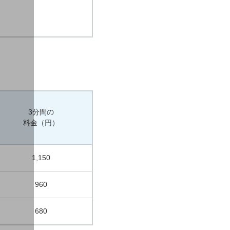
3分間の
料金（円）
1,150
960
680