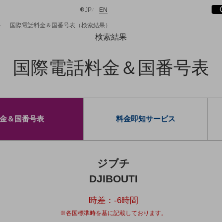
サ
開
日本語
English
JP
EN
国際電話料金＆国番号表（検索結果）
検索結果
国際電話料金＆国番号表
検索する
金＆国番号表
料金即知サービス
ジブチ
DJIBOUTI
時差：
-6
時間
※各国標準時を基に記載しております。