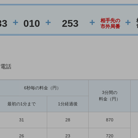
+
+
+
+
33
010
253
相手先の
市外局番
際電話
6秒毎の料金（円）
3分間の
料金（円）
最初の1分まで
1分経過後
31
28
870
26
23
720