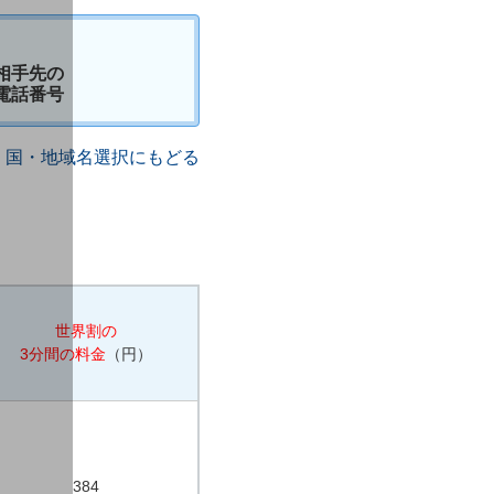
相手先の
電話番号
国・地域名選択にもどる
世界割の
3分間の料金
（円）
384