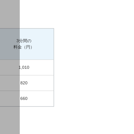
3分間の
料金（円）
1,010
820
660