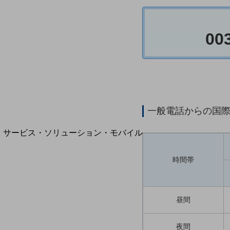
地域経済のさらなる活性化に取り組みます
自治体・地域社会との共創
LGPF(Local Government Platform)
00
別ウィンドウで開きます
一般電話からの国
サービス・ソリューション・モバイル
サービス・ソリューションTOP
時間帯
DXに関する課題を解決する
サービス・ソリューションをご紹介
カテゴリーで探す
カテゴリーで探すTOP
昼間
ネットワーク・モバイル
夜間