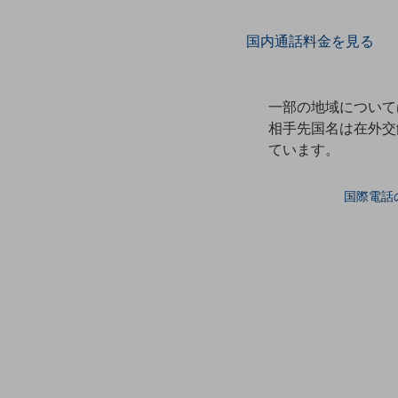
データ通信製品
国内通話料金を見る
ドコモケータイ
5G対応ホームルーター
一部の地域について
通信モジュール製品
相手先国名は在外交
ています。
衛星携帯電話
IOT完了済みメーカーブランド製品
国際電話
料金
料金TOP
ドコモBiz データ無制限 ドコモ MAX ドコモ mini ドコモBiz かけ放題
ケータイプラン
5Gデータプラス
データプラス
IoT向け回線料金