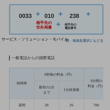
地域経済のさらなる活性化に取り組みます
自治体・地域社会との共創
LGPF(Local Government Platform)
+
+
+
0033
010
238
+
相手先の
相手先の
別ウィンドウで開きます
市外局番
電話番号
サービス・ソリューション・モバイル
国・地域名選択にもどる
サービス・ソリューションTOP
DXに関する課題を解決する
一般電話からの国際電話
サービス・ソリューションをご紹介
カテゴリーで探す
カテゴリーで探すTOP
6秒毎の料金（円）
ネットワーク・モバイル
3分間の
時間帯
料金（円）
クラウド・データセンター
最初の1分
1分経過後
まで
電話・映像コミュニケーション
セキュリティ
昼間
28
25
780