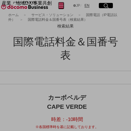
産業・地域DX/事業共創
サイト内検索
開く
メニュー
開く
日本語
English
JP
EN
OPEN HUB for Plural Futures
ホーム
サービス・ソリューション
国際電話（IP電話以
外）
国際電話料金＆国番号表（検索結果）
自律・分散・協調型社会の実現を目指し、
フリーワードを入力して探す
「社会可能性」を探究・実装する事業共創エコシステムです。
検索結果
OPEN HUB for Plural Futuresとは
イベント/ウェビナー
国際電話料金＆国番号
検索する
記事コンテンツ
プレイヤー(カタリスト/パートナー企業)
表
事例
Smart World
フリーワードでNTTドコモビジネスの
取り組みを検索
産業・地域DXプラットフォーマーとして
企業と地域が持続成長する社会を目指します
Smart City
Smart Education
Smart Healthcare
Smart Industry
カーボベルデ
Smart Mobility
CAPE VERDE
Smart Worksite
生成AI(Generative AI)
地域の取り組み
時差：
-10
時間
※各国標準時を基に記載しております。
地域社会を支える皆さまと地域課題の解決や