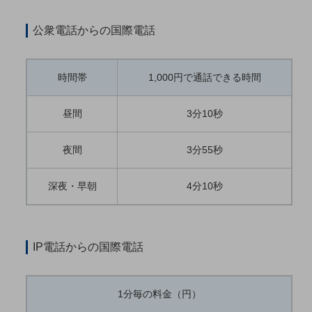
教育
公衆電話からの国際電話
モビリティ
製造・建設業
時間帯
1,000円で通話できる時間
小売業
キーワードで探す
昼間
3分10秒
モバイルTOP
法人向けスマホ・携帯に関する、
夜間
3分55秒
おすすめの機種、料金やサービスをご紹介
製品
製品TOP
深夜・早朝
4分10秒
ビジネス向けスマートフォン
タフネススマートフォン
IP電話からの国際電話
データ通信製品
ドコモケータイ
1分毎の料金（円）
5G対応ホームルーター