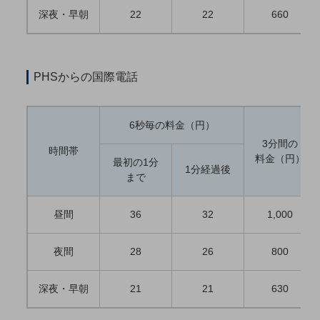
職場環境整備
深夜・早朝
22
22
660
地域共創・地方創生
セキュリティ対策
PHSからの国際電話
遠隔監視
顧客体験（CX）改善
6秒毎の料金（円）
自動化・省電化
3分間の
時間帯
料金（円）
最初の1分
人材不足解消
1分経過後
まで
業種・業態で探す
業種・業態で探すTOP
昼間
36
32
1,000
自治体
一次産業
夜間
28
26
800
医療・介護
深夜・早朝
21
21
630
観光