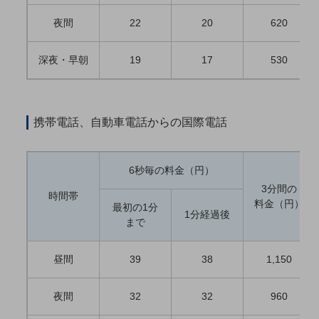
5G
夜間
22
20
620
IoT
深夜・早朝
19
17
530
AI
データ利活用
運用管理
携帯電話、自動車電話からの国際電話
業務支援・マーケティング
災害対策・BCP
6秒毎の料金（円）
課題・ニーズで探す
3分間の
時間帯
課題・ニーズで探すTOP
料金（円）
最初の1分
1分経過後
まで
コミュニケーション・情報共有
マーケティング
昼間
39
38
1,150
業務効率化
夜間
32
32
960
災害対策