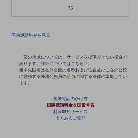
75
通信モジュール製品
衛星携帯電話
IOT完了済みメーカーブランド製品
国内通話料金を見る
料金
料金TOP
一部の地域については、サービスを提供できない場合が
ドコモBiz データ無制限 ドコモ MAX ドコモ mini ドコモBiz かけ放題
あります。
詳細についてはこちら
。
ケータイプラン
相手先国名は在外交館の名称および位置並びに在外公館
に勤務する外務公務員の給与に関する法律に準拠してい
5Gデータプラス
ます。
データプラス
国際電話のかけ方
IoT向け回線料金
国際電話料金＆国番号表
料金即知サービス
home5Gプラン
よくあるご質問
モバイルサービス
端末の一元管理