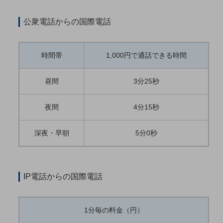
教育
公衆電話からの国際電話
モビリティ
製造・建設業
時間帯
1,000円で通話できる時間
小売業
キーワードで探す
昼間
3分25秒
モバイルTOP
法人向けスマホ・携帯に関する、
夜間
4分15秒
おすすめの機種、料金やサービスをご紹介
製品
製品TOP
深夜・早朝
5分0秒
ビジネス向けスマートフォン
タフネススマートフォン
IP電話からの国際電話
データ通信製品
ドコモケータイ
1分毎の料金（円）
5G対応ホームルーター