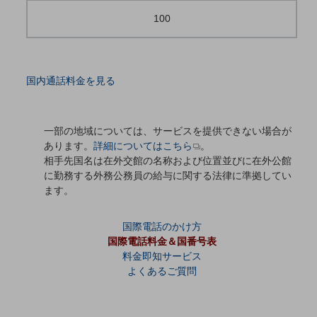
100
通信モジュール製品
衛星携帯電話
IOT完了済みメーカーブランド製品
国内通話料金を見る
料金
料金TOP
一部の地域については、サービスを提供できない場合が
ドコモBiz データ無制限 ドコモ MAX ドコモ mini ドコモBiz かけ放題
あります。
詳細についてはこちら
。
ケータイプラン
相手先国名は在外交館の名称および位置並びに在外公館
に勤務する外務公務員の給与に関する法律に準拠してい
5Gデータプラス
ます。
データプラス
国際電話のかけ方
IoT向け回線料金
国際電話料金＆国番号表
料金即知サービス
home5Gプラン
よくあるご質問
モバイルサービス
端末の一元管理