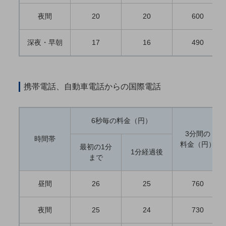
5G
夜間
20
20
600
IoT
深夜・早朝
17
16
490
AI
データ利活用
運用管理
携帯電話、自動車電話からの国際電話
業務支援・マーケティング
災害対策・BCP
6秒毎の料金（円）
課題・ニーズで探す
3分間の
時間帯
課題・ニーズで探すTOP
料金（円）
最初の1分
1分経過後
まで
コミュニケーション・情報共有
マーケティング
昼間
26
25
760
業務効率化
夜間
25
24
730
災害対策