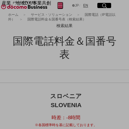
産業・地域DX/事業共創
サイト内検索
開く
メニュー
開く
日本語
English
JP
EN
OPEN HUB for Plural Futures
ホーム
サービス・ソリューション
国際電話（IP電話以
外）
国際電話料金＆国番号表（検索結果）
自律・分散・協調型社会の実現を目指し、
フリーワードを入力して探す
「社会可能性」を探究・実装する事業共創エコシステムです。
検索結果
OPEN HUB for Plural Futuresとは
イベント/ウェビナー
国際電話料金＆国番号
検索する
記事コンテンツ
プレイヤー(カタリスト/パートナー企業)
表
事例
Smart World
フリーワードでNTTドコモビジネスの
取り組みを検索
産業・地域DXプラットフォーマーとして
企業と地域が持続成長する社会を目指します
Smart City
Smart Education
Smart Healthcare
Smart Industry
スロベニア
Smart Mobility
SLOVENIA
Smart Worksite
生成AI(Generative AI)
地域の取り組み
時差：
-8
時間
※各国標準時を基に記載しております。
地域社会を支える皆さまと地域課題の解決や