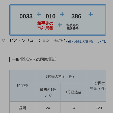
地域経済のさらなる活性化に取り組みます
自治体・地域社会との共創
LGPF(Local Government Platform)
+
+
+
0033
010
386
+
相手先の
相手先の
別ウィンドウで開きます
市外局番
電話番号
サービス・ソリューション・モバイル
国・地域名選択にもどる
サービス・ソリューションTOP
DXに関する課題を解決する
一般電話からの国際電話
サービス・ソリューションをご紹介
カテゴリーで探す
カテゴリーで探すTOP
6秒毎の料金（円）
ネットワーク・モバイル
3分間の
時間帯
料金（円）
クラウド・データセンター
最初の1分
1分経過後
まで
電話・映像コミュニケーション
セキュリティ
昼間
24
24
720