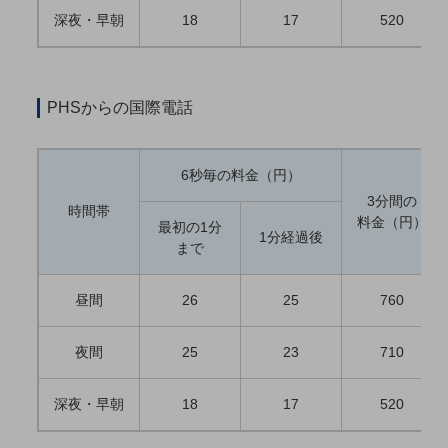
職場環境整備
深夜・早朝
18
17
520
地域共創・地方創生
セキュリティ対策
PHSからの国際電話
遠隔監視
顧客体験（CX）改善
6秒毎の料金（円）
自動化・省電化
3分間の
時間帯
料金（円）
最初の1分
人材不足解消
1分経過後
まで
業種・業態で探す
業種・業態で探すTOP
昼間
26
25
760
自治体
一次産業
夜間
25
23
710
医療・介護
深夜・早朝
18
17
520
観光