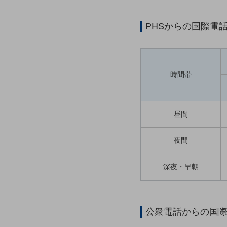
マーケティング
業務効率化
PHSからの国際電
災害対策
職場環境整備
時間帯
地域共創・地方創生
セキュリティ対策
遠隔監視
昼間
顧客体験（CX）改善
夜間
自動化・省電化
深夜・早朝
人材不足解消
業種・業態で探す
業種・業態で探すTOP
自治体
公衆電話からの国