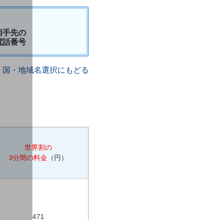
相手先の
電話番号
国・地域名選択にもどる
世界割の
3分間の料金
（円）
471