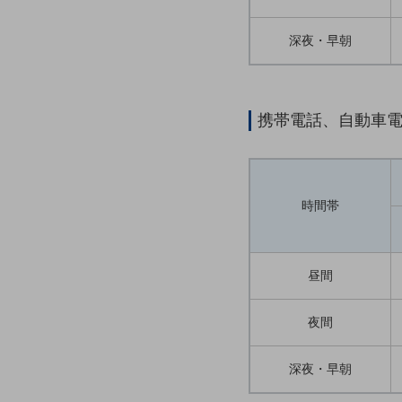
クラウド・データセンター
電話・映像コミュニケーション
深夜・早朝
セキュリティ
5G
携帯電話、自動車
IoT
AI
データ利活用
時間帯
運用管理
業務支援・マーケティング
昼間
災害対策・BCP
課題・ニーズで探す
夜間
課題・ニーズで探すTOP
深夜・早朝
コミュニケーション・情報共有