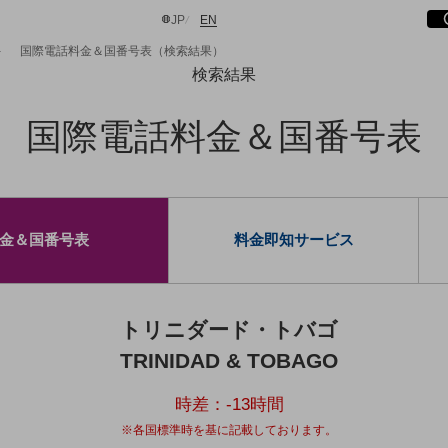
サ
開
日本語
English
JP
EN
国際電話料金＆国番号表（検索結果）
検索結果
国際電話料金＆国番号表
検索する
金＆国番号表
料金即知サービス
トリニダード・トバゴ
TRINIDAD & TOBAGO
時差：
-13
時間
※各国標準時を基に記載しております。