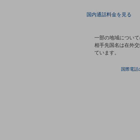
データ通信製品
国内通話料金を見る
ドコモケータイ
5G対応ホームルーター
一部の地域について
通信モジュール製品
相手先国名は在外交
ています。
衛星携帯電話
IOT完了済みメーカーブランド製品
国際電話
料金
料金TOP
ドコモBiz データ無制限 ドコモ MAX ドコモ mini ドコモBiz かけ放題
ケータイプラン
5Gデータプラス
データプラス
IoT向け回線料金