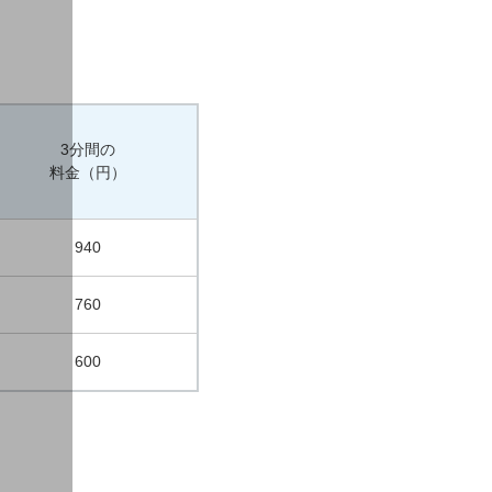
3分間の
料金（円）
940
760
600