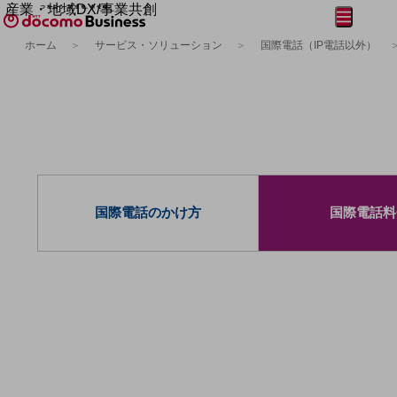
産業・地域DX/事業共創
メニュー
開く
OPEN HUB for Plural Futures
ホーム
サービス・ソリューション
国際電話（IP電話以外）
自律・分散・協調型社会の実現を目指し、
フリーワードを入力して探す
「社会可能性」を探究・実装する事業共創エコシステムです。
OPEN HUB for Plural Futuresとは
イベント/ウェビナー
記事コンテンツ
プレイヤー(カタリスト/パートナー企業)
事例
Smart World
フリーワードでNTTドコモビジネスの
取り組みを検索
産業・地域DXプラットフォーマーとして
国際電話のかけ方
国際電話料
企業と地域が持続成長する社会を目指します
Smart City
Smart Education
Smart Healthcare
Smart Industry
Smart Mobility
Smart Worksite
生成AI(Generative AI)
地域の取り組み
地域社会を支える皆さまと地域課題の解決や