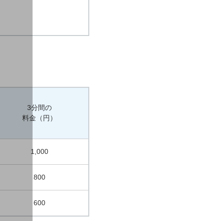
3分間の
料金（円）
1,000
800
600