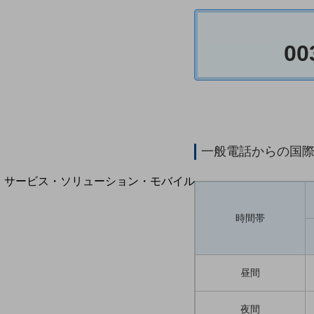
地域経済のさらなる活性化に取り組みます
自治体・地域社会との共創
LGPF(Local Government Platform)
00
別ウィンドウで開きます
一般電話からの国
サービス・ソリューション・モバイル
サービス・ソリューションTOP
時間帯
DXに関する課題を解決する
サービス・ソリューションをご紹介
カテゴリーで探す
カテゴリーで探すTOP
昼間
ネットワーク・モバイル
夜間