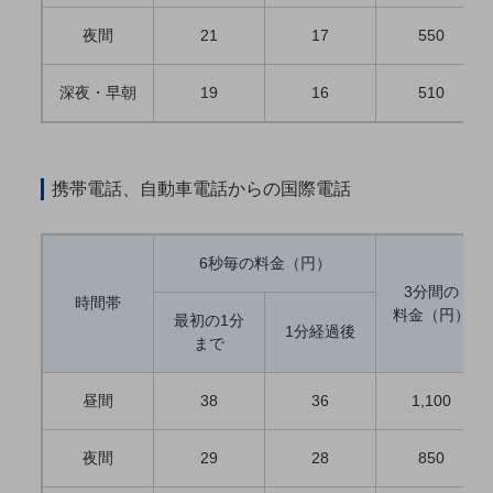
5G
夜間
21
17
550
IoT
深夜・早朝
19
16
510
AI
データ利活用
運用管理
携帯電話、自動車電話からの国際電話
業務支援・マーケティング
災害対策・BCP
6秒毎の料金（円）
課題・ニーズで探す
3分間の
時間帯
課題・ニーズで探すTOP
料金（円）
最初の1分
1分経過後
まで
コミュニケーション・情報共有
マーケティング
昼間
38
36
1,100
業務効率化
夜間
29
28
850
災害対策