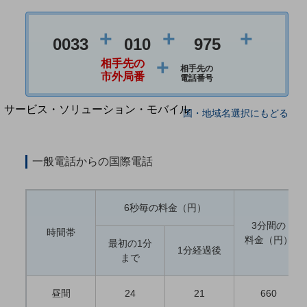
地域経済のさらなる活性化に取り組みます
自治体・地域社会との共創
LGPF(Local Government Platform)
+
+
+
0033
010
975
+
相手先の
相手先の
別ウィンドウで開きます
市外局番
電話番号
サービス・ソリューション・モバイル
国・地域名選択にもどる
サービス・ソリューションTOP
DXに関する課題を解決する
一般電話からの国際電話
サービス・ソリューションをご紹介
カテゴリーで探す
カテゴリーで探すTOP
6秒毎の料金（円）
ネットワーク・モバイル
3分間の
時間帯
料金（円）
クラウド・データセンター
最初の1分
1分経過後
まで
電話・映像コミュニケーション
セキュリティ
昼間
24
21
660