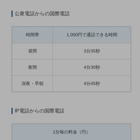
教育
公衆電話からの国際電話
モビリティ
製造・建設業
時間帯
1,000円で通話できる時間
小売業
キーワードで探す
昼間
3分35秒
モバイルTOP
法人向けスマホ・携帯に関する、
夜間
4分30秒
おすすめの機種、料金やサービスをご紹介
製品
製品TOP
深夜・早朝
4分45秒
ビジネス向けスマートフォン
タフネススマートフォン
IP電話からの国際電話
データ通信製品
ドコモケータイ
1分毎の料金（円）
5G対応ホームルーター