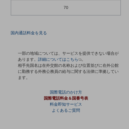
70
通信モジュール製品
衛星携帯電話
IOT完了済みメーカーブランド製品
国内通話料金を見る
料金
料金TOP
一部の地域については、サービスを提供できない場合が
ドコモBiz データ無制限 ドコモ MAX ドコモ mini ドコモBiz かけ放題
あります。
詳細についてはこちら
。
ケータイプラン
相手先国名は在外交館の名称および位置並びに在外公館
に勤務する外務公務員の給与に関する法律に準拠してい
5Gデータプラス
ます。
データプラス
国際電話のかけ方
IoT向け回線料金
国際電話料金＆国番号表
料金即知サービス
home5Gプラン
よくあるご質問
モバイルサービス
端末の一元管理