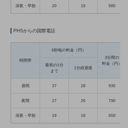
職場環境整備
深夜・早朝
20
19
580
地域共創・地方創生
セキュリティ対策
PHSからの国際電話
遠隔監視
顧客体験（CX）改善
6秒毎の料金（円）
自動化・省電化
3分間の
時間帯
料金（円）
最初の1分
人材不足解消
1分経過後
まで
業種・業態で探す
業種・業態で探すTOP
昼間
37
28
930
自治体
一次産業
夜間
27
26
790
医療・介護
深夜・早朝
19
18
550
観光