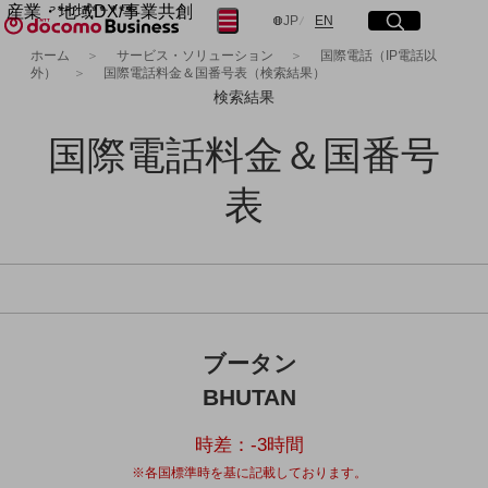
産業・地域DX/事業共創
サイト内検索
開く
メニュー
開く
日本語
English
JP
EN
OPEN HUB for Plural Futures
ホーム
サービス・ソリューション
国際電話（IP電話以
外）
国際電話料金＆国番号表（検索結果）
自律・分散・協調型社会の実現を目指し、
フリーワードを入力して探す
「社会可能性」を探究・実装する事業共創エコシステムです。
検索結果
OPEN HUB for Plural Futuresとは
イベント/ウェビナー
国際電話料金＆国番号
検索する
記事コンテンツ
プレイヤー(カタリスト/パートナー企業)
表
事例
Smart World
フリーワードでNTTドコモビジネスの
取り組みを検索
産業・地域DXプラットフォーマーとして
企業と地域が持続成長する社会を目指します
Smart City
Smart Education
Smart Healthcare
Smart Industry
ブータン
Smart Mobility
BHUTAN
Smart Worksite
生成AI(Generative AI)
地域の取り組み
時差：
-3
時間
※各国標準時を基に記載しております。
地域社会を支える皆さまと地域課題の解決や