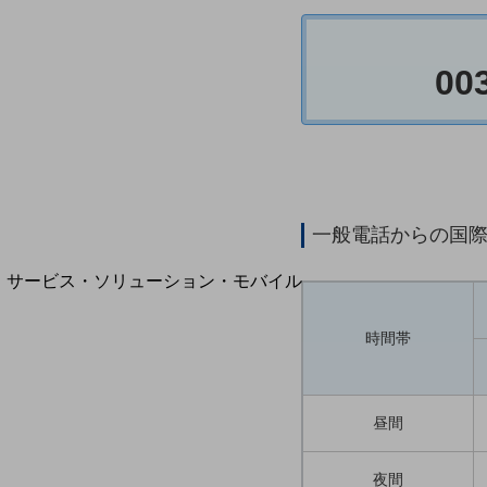
地域経済のさらなる活性化に取り組みます
自治体・地域社会との共創
LGPF(Local Government Platform)
00
別ウィンドウで開きます
一般電話からの国
サービス・ソリューション・モバイル
サービス・ソリューションTOP
時間帯
DXに関する課題を解決する
サービス・ソリューションをご紹介
カテゴリーで探す
カテゴリーで探すTOP
昼間
ネットワーク・モバイル
夜間