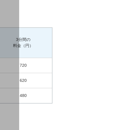
3分間の
料金（円）
720
620
480