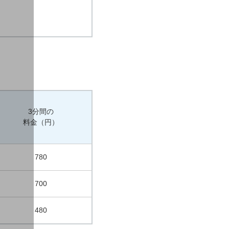
3分間の
料金（円）
780
700
480