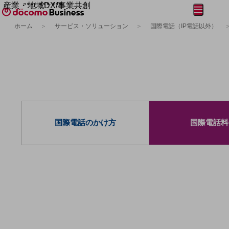
産業・地域DX/事業共創
メニュー
開く
OPEN HUB for Plural Futures
ホーム
サービス・ソリューション
国際電話（IP電話以外）
自律・分散・協調型社会の実現を目指し、
フリーワードを入力して探す
「社会可能性」を探究・実装する事業共創エコシステムです。
OPEN HUB for Plural Futuresとは
イベント/ウェビナー
記事コンテンツ
プレイヤー(カタリスト/パートナー企業)
事例
Smart World
フリーワードでNTTドコモビジネスの
取り組みを検索
産業・地域DXプラットフォーマーとして
国際電話のかけ方
国際電話料
企業と地域が持続成長する社会を目指します
Smart City
Smart Education
Smart Healthcare
Smart Industry
Smart Mobility
Smart Worksite
生成AI(Generative AI)
地域の取り組み
地域社会を支える皆さまと地域課題の解決や