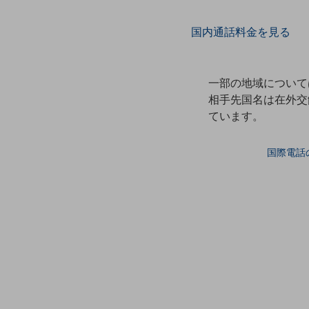
データ通信製品
国内通話料金を見る
ドコモケータイ
5G対応ホームルーター
一部の地域について
通信モジュール製品
相手先国名は在外交
ています。
衛星携帯電話
IOT完了済みメーカーブランド製品
国際電話
料金
料金TOP
ドコモBiz データ無制限 ドコモ MAX ドコモ mini ドコモBiz かけ放題
ケータイプラン
5Gデータプラス
データプラス
IoT向け回線料金