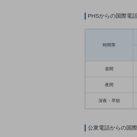
マーケティング
業務効率化
PHSからの国際電
災害対策
職場環境整備
時間帯
地域共創・地方創生
セキュリティ対策
遠隔監視
昼間
顧客体験（CX）改善
夜間
自動化・省電化
深夜・早朝
人材不足解消
業種・業態で探す
業種・業態で探すTOP
自治体
公衆電話からの国