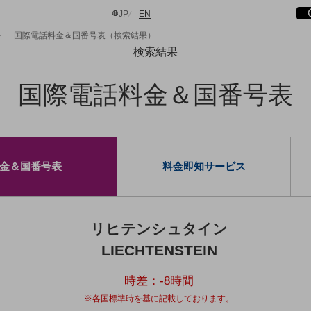
サ
開
日本語
English
JP
EN
国際電話料金＆国番号表（検索結果）
検索結果
国際電話料金＆国番号表
検索する
金＆国番号表
料金即知サービス
リヒテンシュタイン
LIECHTENSTEIN
時差：
-8
時間
※各国標準時を基に記載しております。