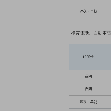
クラウド・データセンター
電話・映像コミュニケーション
深夜・早朝
セキュリティ
5G
携帯電話、自動車
IoT
AI
データ利活用
時間帯
運用管理
業務支援・マーケティング
昼間
災害対策・BCP
課題・ニーズで探す
夜間
課題・ニーズで探すTOP
深夜・早朝
コミュニケーション・情報共有