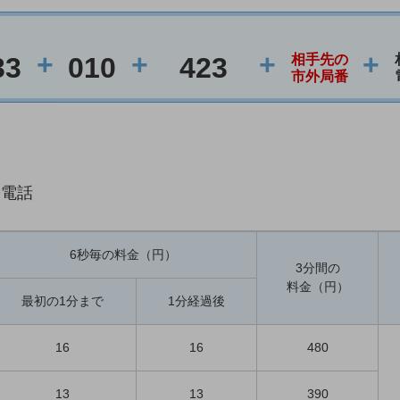
+
+
+
+
33
010
423
相手先の
市外局番
際電話
6秒毎の料金（円）
3分間の
料金（円）
最初の1分まで
1分経過後
16
16
480
13
13
390