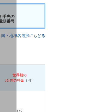
相手先の
電話番号
国・地域名選択にもどる
世界割の
3分間の料金
（円）
276