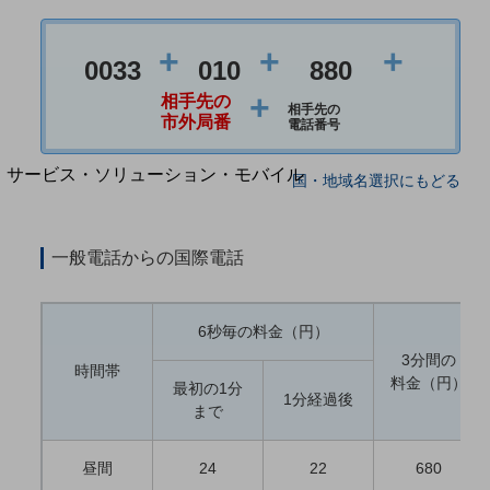
地域経済のさらなる活性化に取り組みます
自治体・地域社会との共創
LGPF(Local Government Platform)
+
+
+
0033
010
880
+
相手先の
相手先の
別ウィンドウで開きます
市外局番
電話番号
サービス・ソリューション・モバイル
国・地域名選択にもどる
サービス・ソリューションTOP
DXに関する課題を解決する
一般電話からの国際電話
サービス・ソリューションをご紹介
カテゴリーで探す
カテゴリーで探すTOP
6秒毎の料金（円）
ネットワーク・モバイル
3分間の
時間帯
料金（円）
クラウド・データセンター
最初の1分
1分経過後
まで
電話・映像コミュニケーション
セキュリティ
昼間
24
22
680