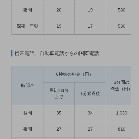
5G
夜間
20
19
580
IoT
深夜・早朝
19
17
530
AI
データ利活用
運用管理
携帯電話、自動車電話からの国際電話
業務支援・マーケティング
災害対策・BCP
6秒毎の料金（円）
課題・ニーズで探す
3分間の
時間帯
課題・ニーズで探すTOP
料金（円）
最初の1分
1分経過後
まで
コミュニケーション・情報共有
マーケティング
昼間
35
34
1,030
業務効率化
夜間
27
27
810
災害対策