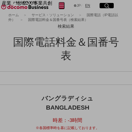
産業・地域DX/事業共創
サイト内検索
開く
メニュー
開く
日本語
English
JP
EN
OPEN HUB for Plural Futures
ホーム
サービス・ソリューション
国際電話（IP電話以
外）
国際電話料金＆国番号表（検索結果）
自律・分散・協調型社会の実現を目指し、
フリーワードを入力して探す
「社会可能性」を探究・実装する事業共創エコシステムです。
検索結果
OPEN HUB for Plural Futuresとは
イベント/ウェビナー
国際電話料金＆国番号
検索する
記事コンテンツ
プレイヤー(カタリスト/パートナー企業)
表
事例
Smart World
フリーワードでNTTドコモビジネスの
取り組みを検索
産業・地域DXプラットフォーマーとして
企業と地域が持続成長する社会を目指します
Smart City
Smart Education
Smart Healthcare
Smart Industry
バングラディシュ
Smart Mobility
BANGLADESH
Smart Worksite
生成AI(Generative AI)
地域の取り組み
時差：
-3
時間
※各国標準時を基に記載しております。
地域社会を支える皆さまと地域課題の解決や