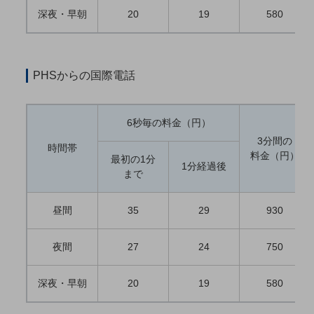
職場環境整備
深夜・早朝
20
19
580
地域共創・地方創生
セキュリティ対策
PHSからの国際電話
遠隔監視
顧客体験（CX）改善
6秒毎の料金（円）
自動化・省電化
3分間の
時間帯
料金（円）
最初の1分
人材不足解消
1分経過後
まで
業種・業態で探す
業種・業態で探すTOP
昼間
35
29
930
自治体
一次産業
夜間
27
24
750
医療・介護
深夜・早朝
20
19
580
観光