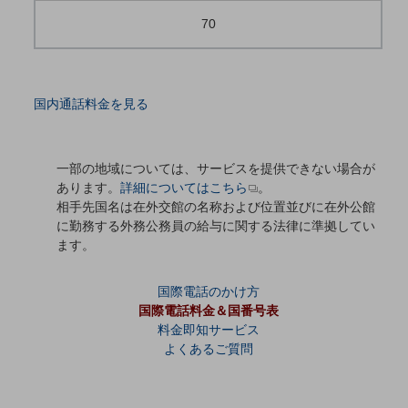
70
通信モジュール製品
衛星携帯電話
IOT完了済みメーカーブランド製品
国内通話料金を見る
料金
料金TOP
一部の地域については、サービスを提供できない場合が
ドコモBiz データ無制限 ドコモ MAX ドコモ mini ドコモBiz かけ放題
あります。
詳細についてはこちら
。
ケータイプラン
相手先国名は在外交館の名称および位置並びに在外公館
に勤務する外務公務員の給与に関する法律に準拠してい
5Gデータプラス
ます。
データプラス
国際電話のかけ方
IoT向け回線料金
国際電話料金＆国番号表
料金即知サービス
home5Gプラン
よくあるご質問
モバイルサービス
端末の一元管理