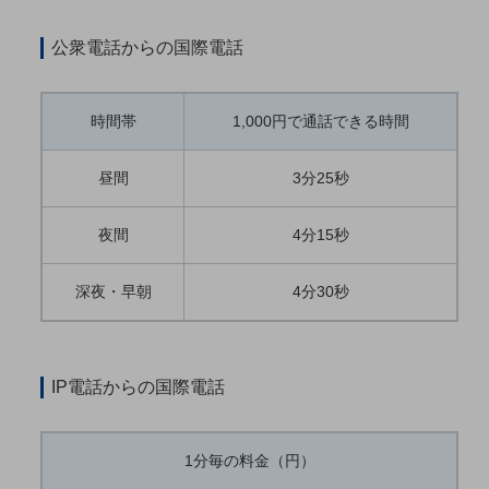
教育
公衆電話からの国際電話
モビリティ
製造・建設業
時間帯
1,000円で通話できる時間
小売業
キーワードで探す
昼間
3分25秒
モバイルTOP
法人向けスマホ・携帯に関する、
夜間
4分15秒
おすすめの機種、料金やサービスをご紹介
製品
製品TOP
深夜・早朝
4分30秒
ビジネス向けスマートフォン
タフネススマートフォン
IP電話からの国際電話
データ通信製品
ドコモケータイ
1分毎の料金（円）
5G対応ホームルーター