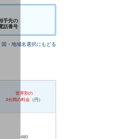
相手先の
電話番号
国・地域名選択にもどる
世界割の
3分間の料金
（円）
480