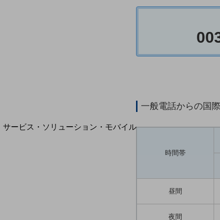
地域経済のさらなる活性化に取り組みます
自治体・地域社会との共創
LGPF(Local Government Platform)
00
別ウィンドウで開きます
一般電話からの国
サービス・ソリューション・モバイル
サービス・ソリューションTOP
時間帯
DXに関する課題を解決する
サービス・ソリューションをご紹介
カテゴリーで探す
カテゴリーで探すTOP
昼間
ネットワーク・モバイル
夜間