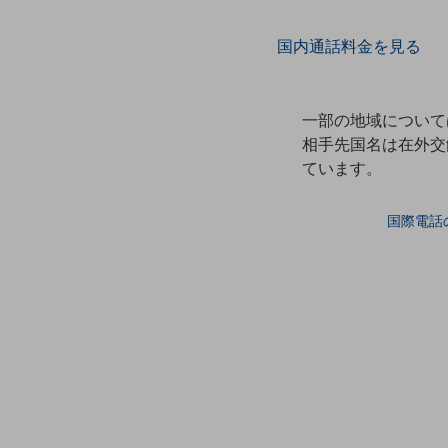
データ通信製品
国内通話料金を見る
ドコモケータイ
5G対応ホームルーター
一部の地域について
通信モジュール製品
相手先国名は在外交
ています。
衛星携帯電話
IOT完了済みメーカーブランド製品
国際電話
料金
料金TOP
ドコモBiz データ無制限 ドコモ MAX ドコモ mini ドコモBiz かけ放題
ケータイプラン
5Gデータプラス
データプラス
IoT向け回線料金