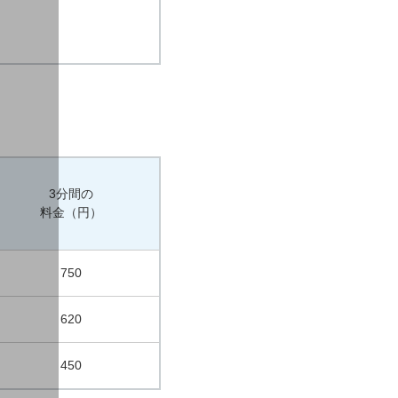
3分間の
料金（円）
750
620
450