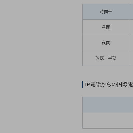
一次産業
医療・介護
時間帯
観光
昼間
教育
夜間
モビリティ
製造・建設業
深夜・早朝
小売業
キーワードで探す
モバイルTOP
IP電話からの国際
法人向けスマホ・携帯に関する、
おすすめの機種、料金やサービスをご紹介
製品
製品TOP
ビジネス向けスマートフォン
タフネススマートフォン