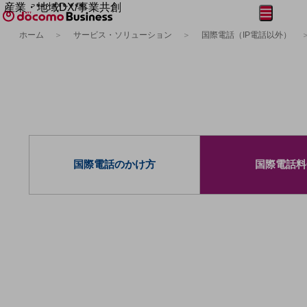
産業・地域DX/事業共創
メニュー
開く
OPEN HUB for Plural Futures
ホーム
サービス・ソリューション
国際電話（IP電話以外）
自律・分散・協調型社会の実現を目指し、
フリーワードを入力して探す
「社会可能性」を探究・実装する事業共創エコシステムです。
OPEN HUB for Plural Futuresとは
イベント/ウェビナー
記事コンテンツ
プレイヤー(カタリスト/パートナー企業)
事例
Smart World
フリーワードでNTTドコモビジネスの
取り組みを検索
産業・地域DXプラットフォーマーとして
国際電話のかけ方
国際電話料
企業と地域が持続成長する社会を目指します
Smart City
Smart Education
Smart Healthcare
Smart Industry
Smart Mobility
Smart Worksite
生成AI(Generative AI)
地域の取り組み
地域社会を支える皆さまと地域課題の解決や