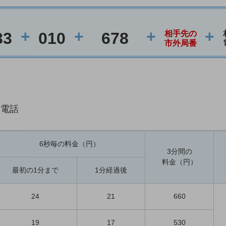
+
+
+
+
33
010
678
相手先の
市外局番
際電話
6秒毎の料金（円）
3分間の
料金（円）
最初の1分まで
1分経過後
24
21
660
19
17
530