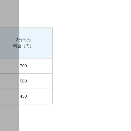
3分間の
料金（円）
700
580
430