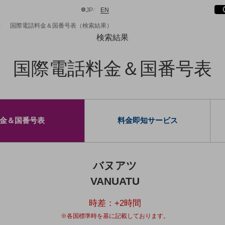
サ
開
日本語
English
JP
EN
国際電話料金＆国番号表（検索結果）
検索結果
国際電話料金＆国番号表
検索する
金＆国番号表
料金即知サービス
バヌアツ
VANUATU
時差：
+2
時間
※各国標準時を基に記載しております。