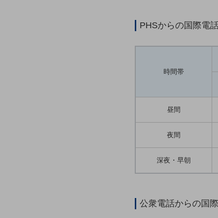
マーケティング
業務効率化
PHSからの国際電
災害対策
職場環境整備
時間帯
地域共創・地方創生
セキュリティ対策
遠隔監視
昼間
顧客体験（CX）改善
夜間
自動化・省電化
深夜・早朝
人材不足解消
業種・業態で探す
業種・業態で探すTOP
自治体
公衆電話からの国