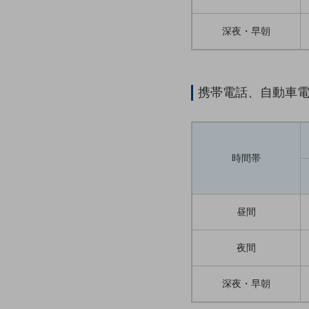
クラウド・データセンター
電話・映像コミュニケーション
深夜・早朝
セキュリティ
5G
携帯電話、自動車
IoT
AI
データ利活用
時間帯
運用管理
業務支援・マーケティング
昼間
災害対策・BCP
課題・ニーズで探す
夜間
課題・ニーズで探すTOP
深夜・早朝
コミュニケーション・情報共有