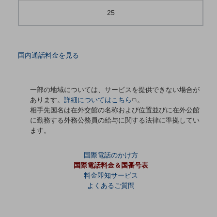
25
通信モジュール製品
衛星携帯電話
IOT完了済みメーカーブランド製品
国内通話料金を見る
料金
料金TOP
一部の地域については、サービスを提供できない場合が
ドコモBiz データ無制限 ドコモ MAX ドコモ mini ドコモBiz かけ放題
あります。
詳細についてはこちら
。
ケータイプラン
相手先国名は在外交館の名称および位置並びに在外公館
に勤務する外務公務員の給与に関する法律に準拠してい
5Gデータプラス
ます。
データプラス
国際電話のかけ方
IoT向け回線料金
国際電話料金＆国番号表
料金即知サービス
home5Gプラン
よくあるご質問
モバイルサービス
端末の一元管理