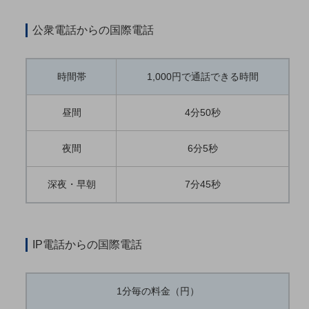
教育
公衆電話からの国際電話
モビリティ
製造・建設業
時間帯
1,000円で通話できる時間
小売業
キーワードで探す
昼間
4分50秒
モバイルTOP
法人向けスマホ・携帯に関する、
夜間
6分5秒
おすすめの機種、料金やサービスをご紹介
製品
製品TOP
深夜・早朝
7分45秒
ビジネス向けスマートフォン
タフネススマートフォン
IP電話からの国際電話
データ通信製品
ドコモケータイ
1分毎の料金（円）
5G対応ホームルーター