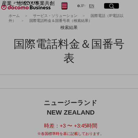
産業・地域DX/事業共創
サイト内検索
開く
メニュー
開く
日本語
English
JP
EN
OPEN HUB for Plural Futures
ホーム
サービス・ソリューション
国際電話（IP電話以
外）
国際電話料金＆国番号表（検索結果）
自律・分散・協調型社会の実現を目指し、
フリーワードを入力して探す
「社会可能性」を探究・実装する事業共創エコシステムです。
検索結果
OPEN HUB for Plural Futuresとは
イベント/ウェビナー
国際電話料金＆国番号
検索する
記事コンテンツ
プレイヤー(カタリスト/パートナー企業)
表
事例
Smart World
フリーワードでNTTドコモビジネスの
取り組みを検索
産業・地域DXプラットフォーマーとして
企業と地域が持続成長する社会を目指します
Smart City
Smart Education
Smart Healthcare
Smart Industry
ニュージーランド
Smart Mobility
NEW ZEALAND
Smart Worksite
生成AI(Generative AI)
地域の取り組み
時差：
+3 〜 +3:45
時間
※各国標準時を基に記載しております。
地域社会を支える皆さまと地域課題の解決や