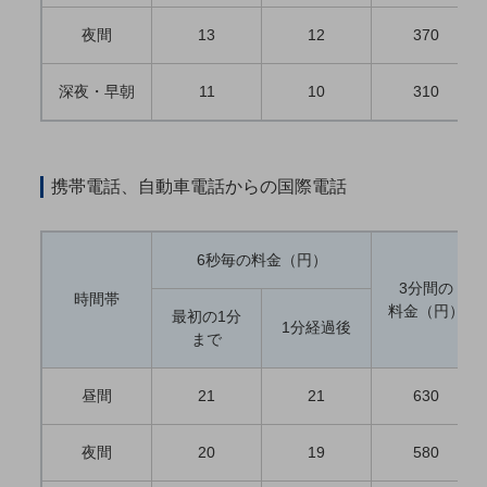
5G
夜間
13
12
370
IoT
深夜・早朝
11
10
310
AI
データ利活用
運用管理
携帯電話、自動車電話からの国際電話
業務支援・マーケティング
災害対策・BCP
6秒毎の料金（円）
課題・ニーズで探す
3分間の
時間帯
課題・ニーズで探すTOP
料金（円）
最初の1分
1分経過後
まで
コミュニケーション・情報共有
マーケティング
昼間
21
21
630
業務効率化
夜間
20
19
580
災害対策