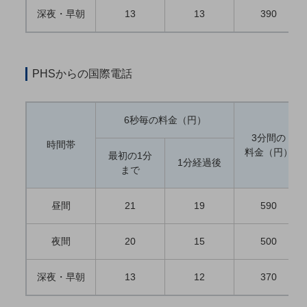
職場環境整備
深夜・早朝
13
13
390
地域共創・地方創生
セキュリティ対策
PHSからの国際電話
遠隔監視
顧客体験（CX）改善
6秒毎の料金（円）
自動化・省電化
3分間の
時間帯
料金（円）
最初の1分
人材不足解消
1分経過後
まで
業種・業態で探す
業種・業態で探すTOP
昼間
21
19
590
自治体
一次産業
夜間
20
15
500
医療・介護
深夜・早朝
13
12
370
観光