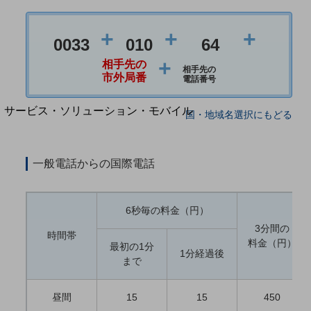
地域経済のさらなる活性化に取り組みます
自治体・地域社会との共創
LGPF(Local Government Platform)
+
+
+
0033
010
64
+
相手先の
相手先の
別ウィンドウで開きます
市外局番
電話番号
サービス・ソリューション・モバイル
国・地域名選択にもどる
サービス・ソリューションTOP
DXに関する課題を解決する
一般電話からの国際電話
サービス・ソリューションをご紹介
カテゴリーで探す
カテゴリーで探すTOP
6秒毎の料金（円）
ネットワーク・モバイル
3分間の
時間帯
料金（円）
クラウド・データセンター
最初の1分
1分経過後
まで
電話・映像コミュニケーション
セキュリティ
昼間
15
15
450