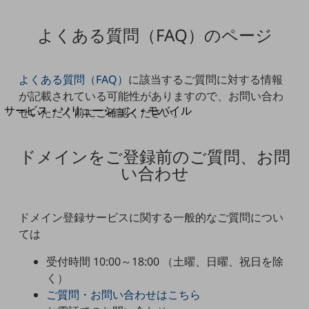
地域経済のさらなる活性化に取り組みます
自治体・地域社会との共創
よくある質問（FAQ）のページ
LGPF(Local Government Platform)
別ウィンドウで開きます
よくある質問（FAQ）
に該当するご質問に対する情報
が記載されている可能性がありますので、お問い合わ
サービス・ソリューション・モバイル
せいただく前にご確認ください。
サービス・ソリューションTOP
DXに関する課題を解決する
ドメインをご登録前のご質問、お問
サービス・ソリューションをご紹介
い合わせ
カテゴリーで探す
カテゴリーで探すTOP
ドメイン登録サービスに関する一般的なご質問につい
ネットワーク・モバイル
ては
クラウド・データセンター
受付時間 10:00～18:00 （土曜、日曜、祝日を除
電話・映像コミュニケーション
く）
セキュリティ
ご質問・お問い合わせはこちら