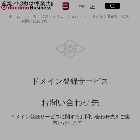
産業・地域DX/事業共創
サイト内検索
開く
日本語
English
メニュー
開く
JP
EN
OPEN HUB for Plural Futures
ホーム
サービス・ソリューション
ドメイン登録サービス
自律・分散・協調型社会の実現を目指し、
お問い合わせ先
フリーワードを入力して探す
「社会可能性」を探究・実装する事業共創エコシステムです。
OPEN HUB for Plural Futuresとは
イベント/ウェビナー
検索する
記事コンテンツ
プレイヤー(カタリスト/パートナー企業)
事例
Smart World
フリーワードでNTTドコモビジネスの
取り組みを検索
産業・地域DXプラットフォーマーとして
ドメイン登録サービス
企業と地域が持続成長する社会を目指します
Smart City
Smart Education
Smart Healthcare
お問い合わせ先
Smart Industry
Smart Mobility
Smart Worksite
ドメイン登録サービスに関するお問い合わせ先をご案
生成AI(Generative AI)
内いたします。
地域の取り組み
地域社会を支える皆さまと地域課題の解決や