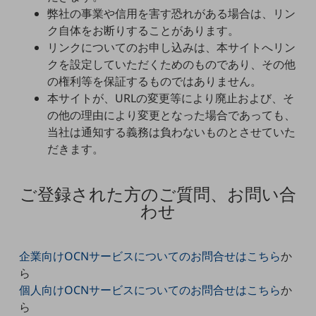
教育
弊社の事業や信用を害す恐れがある場合は、リン
ク自体をお断りすることがあります。
モビリティ
リンクについてのお申し込みは、本サイトへリン
製造・建設業
クを設定していただくためのものであり、その他
の権利等を保証するものではありません。
小売業
本サイトが、URLの変更等により廃止および、そ
キーワードで探す
の他の理由により変更となった場合であっても、
モバイルTOP
当社は通知する義務は負わないものとさせていた
法人向けスマホ・携帯に関する、
だきます。
おすすめの機種、料金やサービスをご紹介
製品
製品TOP
ご登録された方のご質問、お問い合
わせ
ビジネス向けスマートフォン
タフネススマートフォン
企業向けOCNサービスについてのお問合せはこちら
か
データ通信製品
ら
ドコモケータイ
個人向けOCNサービスについてのお問合せはこちら
か
ら
5G対応ホームルーター