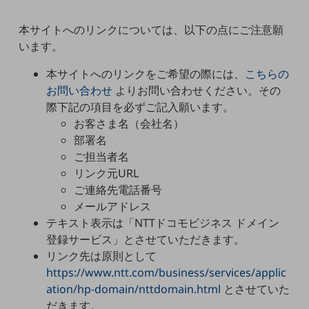
職場環境整備
本サイトへのリンクについては、以下の点にご注意願
地域共創・地方創生
います。
セキュリティ対策
本サイトへのリンクをご希望の際には、
こちらの
遠隔監視
お問い合わせ
よりお問い合わせください。その
際下記の項目を必ずご記入願います。
顧客体験（CX）改善
お客さま名（会社名）
自動化・省電化
部署名
ご担当者名
人材不足解消
リンク元URL
業種・業態で探す
ご連絡先電話番号
業種・業態で探すTOP
メールアドレス
自治体
テキスト表示は「NTTドコモビジネス ドメイン
登録サービス」とさせていただきます。
一次産業
リンク先は原則として
医療・介護
https://www.ntt.com/business/services/applic
ation/hp-domain/nttdomain.html
とさせていた
観光
だきます。