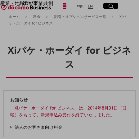
産業・地域DX/事業共創
日本語
English
メニュー
開く
サイト内検索
開く
JP
EN
OPEN HUB for Plural Futures
ホーム
料金
割引・オプションサービス一覧
Xiパ
自律・分散・協調型社会の実現を目指し、
ケ・ホーダイ for ビジネス
「社会可能性」を探究・実装する事業共創エコシステムです。
フリーワードを入力して探す
OPEN HUB for Plural Futuresとは
イベント/ウェビナー
記事コンテンツ
検索する
Xiパケ・ホーダイ for ビジネ
プレイヤー(カタリスト/パートナー企業)
事例
ス
Smart World
フリーワードでNTTドコモビジネスの
取り組みを検索
産業・地域DXプラットフォーマーとして
企業と地域が持続成長する社会を目指します
Smart City
Smart Education
Smart Healthcare
お知らせ
Smart Industry
Smart Mobility
「Xiパケ・ホーダイ for ビジネス」は、2014年8月31日（日
Smart Worksite
曜）をもって、新規申込み受付を終了いたしました。
生成AI(Generative AI)
地域の取り組み
法人のお客さま向け料金
地域社会を支える皆さまと地域課題の解決や