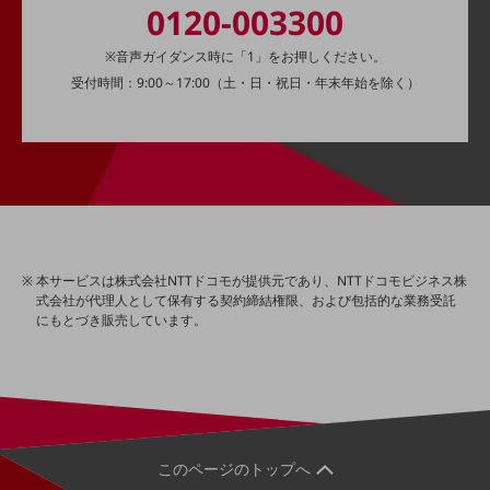
0120-003300
旬な話題やお役立ち資料などDXの課題を
解決するヒントをお届けする記事サイト
※音声ガイダンス時に「1」をお押しください。
新着記事
お役立ち資料ダウンロード
受付時間：9:00～17:00（土・日・祝日・年末年始を除く）
トレンド記事特集
IT用語集
中堅中小企業向け
サービス・ソリューション
課題やニーズに合ったサービスをご紹介し、
中堅中小企業のビジネスをサポート！
お悩みから見つける
お悩みから見つけるTOP
本サービスは株式会社NTTドコモが提供元であり、NTTドコモビジネス株
式会社が代理人として保有する契約締結権限、および包括的な業務受託
ネットワーク
にもとづき販売しています。
モバイル・音声
バックオフィス
リモート・ハイブリッドワーク
このページのトップへ
セキュリティ