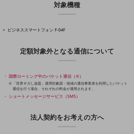
対象機種
通信モジュール製品
衛星携帯電話
IOT完了済みメーカーブランド製品
ビジネススマートフォン F-04F
料金
料金TOP
定額対象外となる通信について
ドコモBiz データ無制限 ドコモ MAX ドコモ mini ドコモBiz かけ放題
ケータイプラン
5Gデータプラス
国際ローミング中のパケット通信（※）
「世界ギガし放題」適用対象国・地域の通信事業者を利用したパケット
データプラス
通信を行う場合、それぞれの料金が適用されます。
IoT向け回線料金
ショートメッセージサービス（SMS）
home5Gプラン
モバイルサービス
法人契約をお考えの方へ
端末の一元管理
セキュリティ