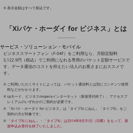
地域経済のさらなる活性化に取り組みます
自治体・地域社会との共創
表示金額はすべて税込です。
LGPF(Local Government Platform)
「Xiパケ・ホーダイ for ビジネス」とは
別ウィンドウで開きます
サービス・ソリューション・モバイル
サービス・ソリューションTOP
ビジネススマートフォン（F-04F）をご利用なら、月額定額料
3,122.9円（税込）でご利用になれる専用のパケット定額サービスで
DXに関する課題を解決する
す。データ通信のコストを抑えたい法人のお客さまにおススメで
サービス・ソリューションをご紹介
す。
カテゴリーで探す
カテゴリーで探すTOP
ご利用いただくサイトによっては、パケット通信料とは別にコンテンツ使用
料などがかかります。
ネットワーク・モバイル
spモード、ビジネスmoperaインターネット（新規受付終了）、アクセスプ
レミアムのいずれかのご契約が必要です。
クラウド・データセンター
「Xiパケ・ホーダイ for ビジネス」は「タイプXi にねん」「タイプXi」をご
電話・映像コミュニケーション
契約の方が対象です。
「タイプXi にねん」・「タイプXi」は2014年8月31日（日曜）をもって、新
セキュリティ
規申込み受付を終了いたしました。