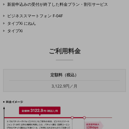
5G
新規申込みの受付が終了した料金プラン・割引サービス
IoT
ビジネススマートフォン F-04F
タイプXi にねん
AI
タイプXi
データ利活用
運用管理
ご利用料金
業務支援・マーケティング
災害対策・BCP
課題・ニーズで探す
定額料（税込）
課題・ニーズで探すTOP
3,122.9円／月
コミュニケーション・情報共有
マーケティング
業務効率化
災害対策