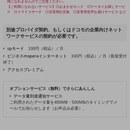
教育
用になれませんのでご注意ください。
【ご利用になれないサービス】◎おまかせロック ◎ケータイお探しサービ
モビリティ
ス ◎イマドコサーチ ◎災害用伝言板 ◎災害用音声お届けサービス など
製造・建設業
別途プロバイダ契約、もしくはドコモの企業向けネット
小売業
ワークサービスの契約が必要です。
キーワードで探す
モバイルTOP
spモード
330円（税込）／月
法人向けスマホ・携帯に関する、
ビジネスmoperaインターネット
330円（税込）／月（新規受付
おすすめの機種、料金やサービスをご紹介
終了）
製品
アクセスプレミアム
製品TOP
ビジネス向けスマートフォン
オプションサービス（無料）でさらにあんしん
タフネススマートフォン
データ量到達通知サービス
ご利用されたデータ量を400MB・500MBのタイミングでメ
データ通信製品
ールでお知らせします（お申込み必要）。
ドコモケータイ
5G対応ホームルーター