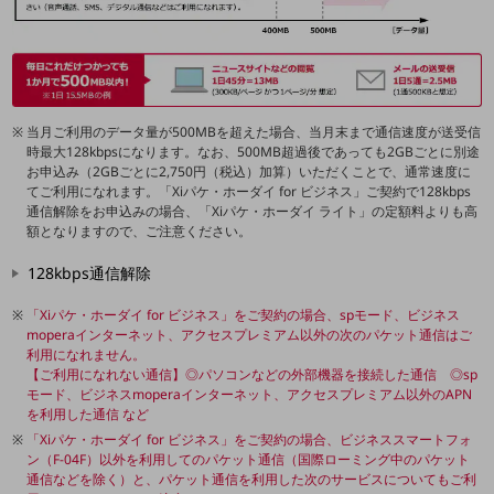
職場環境整備
地域共創・地方創生
セキュリティ対策
遠隔監視
当月ご利用のデータ量が500MBを超えた場合、当月末まで通信速度が送受信
時最大128kbpsになります。なお、500MB超過後であっても2GBごとに別途
顧客体験（CX）改善
お申込み（2GBごとに2,750円（税込）加算）いただくことで、通常速度に
てご利用になれます。「Xiパケ・ホーダイ for ビジネス」ご契約で128kbps
自動化・省電化
通信解除をお申込みの場合、「Xiパケ・ホーダイ ライト」の定額料よりも高
額となりますので、ご注意ください。
人材不足解消
業種・業態で探す
128kbps通信解除
業種・業態で探すTOP
「Xiパケ・ホーダイ for ビジネス」をご契約の場合、spモード、ビジネス
自治体
moperaインターネット、アクセスプレミアム以外の次のパケット通信はご
利用になれません。
【ご利用になれない通信】◎パソコンなどの外部機器を接続した通信 ◎sp
一次産業
モード、ビジネスmoperaインターネット、アクセスプレミアム以外のAPN
を利用した通信 など
医療・介護
「Xiパケ・ホーダイ for ビジネス」をご契約の場合、ビジネススマートフォ
観光
ン（F-04F）以外を利用してのパケット通信（国際ローミング中のパケット
通信などを除く）と、パケット通信を利用した次のサービスについてもご利