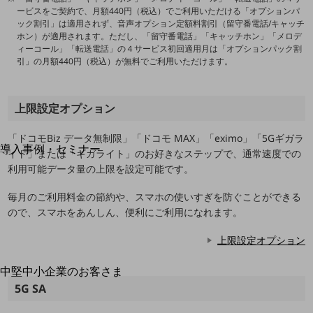
ービスをご契約で、月額440円（税込）でご利用いただける「オプションパ
運用保守・故障紛失サポート
ック割引」は適用されず、音声オプション定額料割引（留守番電話/キャッチ
ホン）が適用されます。ただし、「留守番電話」「キャッチホン」「メロデ
回線・ネットワーク
ィーコール」「転送電話」の４サービス初回適用月は「オプションパック割
お手続き
引」の月額440円（税込）が無料でご利用いただけます。
上限設定オプション
別ウィンドウで開きます
サービスをご利用中のお客さま
「ドコモBiz データ無制限」「ドコモ MAX」「eximo」「5Gギガラ
導入事例・セミナー
イト」または「ギガライト」のお好きなステップで、通常速度での
導入事例TOP
利用可能データ量の上限を設定可能です。
最新の導入事例や注目の導入事例をご紹介します
毎月のご利用料金の節約や、スマホの使いすぎを防ぐことができる
セミナー
ので、スマホをあんしん、便利にご利用になれます。
開催・出展する各種セミナー、イベント情報をご紹介します
上限設定オプション
中堅中小企業のお客さま
別ウィンドウで開きます
NTTドコモビジネスウォッチ
5G SA
ビジネスお役立ち情報