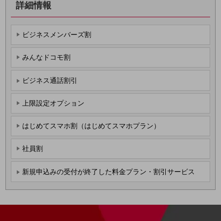
詳細情報
その他のお悩みはこちら
業界から見つける
業界から見つけるTOP
ビジネスメンバーズ割
製造業
みんなドコモ割
小売・卸売業
ビジネス通話割引
運輸業
上限設定オプション
建設業
地域産業
はじめてスマホ割（はじめてスマホプラン）
その他の業界はこちら
社員割
ゲーム感覚で見つける
ビジネスお悩み診断
NTTドコモビジネス
新規申込みの受付が終了した料金プラン・割引サービス
オンラインショップ
モバイル・ICTサービスをオンラインで
相談・申し込みができるバーチャルショップ
法人向けモバイルトップ