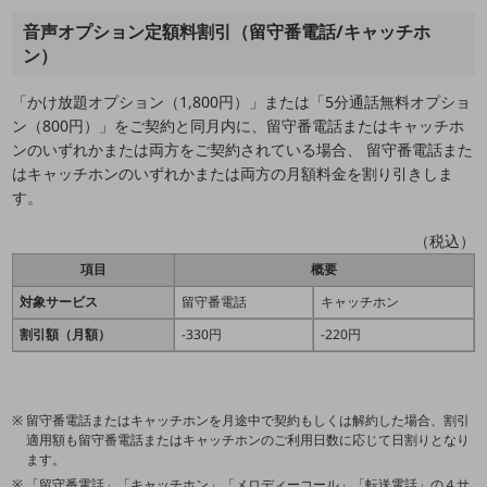
通信モジュール製品
音声オプション定額料割引（留守番電話/キャッチホ
ン）
衛星携帯電話
「かけ放題オプション（1,800円）」または「5分通話無料オプショ
IOT完了済みメーカーブランド製品
料金
ン（800円）」をご契約と同月内に、留守番電話またはキャッチホ
料金TOP
ンのいずれかまたは両方をご契約されている場合、 留守番電話また
はキャッチホンのいずれかまたは両方の月額料金を割り引きしま
ドコモBiz データ無制限 ドコモ MAX ドコモ mini ドコモBiz かけ放題
す。
ケータイプラン
（税込）
5Gデータプラス
項目
概要
対象サービス
留守番電話
キャッチホン
データプラス
割引額（月額）
-330円
-220円
IoT向け回線料金
home5Gプラン
モバイルサービス
留守番電話またはキャッチホンを月途中で契約もしくは解約した場合、割引
端末の一元管理
適用額も留守番電話またはキャッチホンのご利用日数に応じて日割りとなり
ます。
セキュリティ
「留守番電話」「キャッチホン」「メロディーコール」「転送電話」の４サ