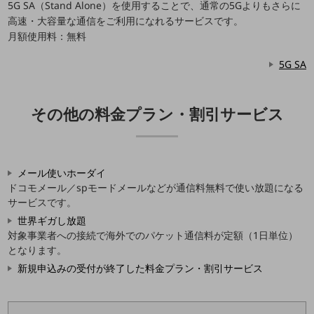
5G SA（Stand Alone）を使用することで、通常の5Gよりもさらに
旬な話題やお役立ち資料などDXの課題を
高速・大容量な通信をご利用になれるサービスです。
解決するヒントをお届けする記事サイト
月額使用料：無料
新着記事
お役立ち資料ダウンロード
5G SA
トレンド記事特集
IT用語集
中堅中小企業向け
サービス・ソリューション
その他の料金プラン・割引サービス
課題やニーズに合ったサービスをご紹介し、
中堅中小企業のビジネスをサポート！
お悩みから見つける
メール使いホーダイ
お悩みから見つけるTOP
ドコモメール／spモードメールなどが通信料無料で使い放題になる
ネットワーク
サービスです。
世界ギガし放題
モバイル・音声
対象事業者への接続で海外でのパケット通信料が定額（1日単位）
となります。
バックオフィス
新規申込みの受付が終了した料金プラン・割引サービス
リモート・ハイブリッドワーク
セキュリティ