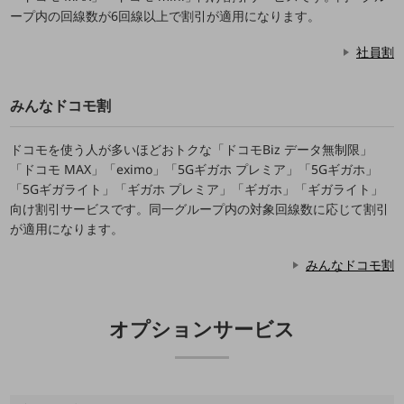
5G
ープ内の回線数が6回線以上で割引が適用になります。
IoT
社員割
AI
みんなドコモ割
データ利活用
運用管理
ドコモを使う人が多いほどおトクな「ドコモBiz データ無制限」
「ドコモ MAX」「eximo」「5Gギガホ プレミア」「5Gギガホ」
業務支援・マーケティング
「5Gギガライト」「ギガホ プレミア」「ギガホ」「ギガライト」
災害対策・BCP
向け割引サービスです。同一グループ内の対象回線数に応じて割引
課題・ニーズで探す
が適用になります。
課題・ニーズで探すTOP
みんなドコモ割
コミュニケーション・情報共有
マーケティング
オプションサービス
業務効率化
災害対策