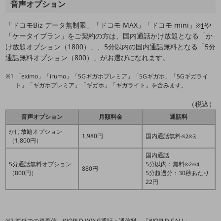
職場環境整備
音声オプション
地域共創・地方創生
「ドコモBiz データ無制限」「ドコモ MAX」「ドコモ mini」
や
※
1
「ケータイプラン」をご契約の方は、国内通話かけ放題となる「か
セキュリティ対策
け放題オプション（1800）」、5分以内の国内通話無料となる「5分
通話無料オプション（800）」がお選びになれます。
遠隔監視
顧客体験（CX）改善
「eximo」「irumo」「5Gギガホプレミア」「5Gギガホ」「5Gギガライ
ト」「ギガホプレミア」「ギガホ」「ギガライト」を含みます。
自動化・省電化
（税込）
人材不足解消
音声オプション
月額料金
通話料
業種・業態で探す
業種・業態で探すTOP
かけ放題オプション
1,980円
国内通話無料
※
2
※
3
（1,800円）
自治体
国内通話
5分通話無料オプション
5分以内：無料
※
2
※
4
一次産業
880円
（800円）
5分超過分：30秒あたり
22円
医療・介護
観光
海外での発着信、WORLD WING通話・通信料、「WORLD CALL」、