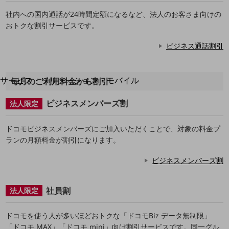
地域経済のさらなる活性化に取り組みます
自治体・地域社会との共創
社内への国内通話が24時間定額になるなど、法人のお客さま向けの
LGPF(Local Government Platform)
おトクな割引サービスです。
ビジネス通話割引
別ウィンドウで開きます
サービス・ソリューション・モバイル
毎月のご利用料金から割引
サービス・ソリューションTOP
ビジネスメンバーズ割
法人限定
DXに関する課題を解決する
サービス・ソリューションをご紹介
ドコモビジネスメンバーズにご加入いただくことで、対象の料金プ
カテゴリーで探す
カテゴリーで探すTOP
ランの月額料金が割引になります。
ネットワーク・モバイル
ビジネスメンバーズ割
クラウド・データセンター
社員割
法人限定
電話・映像コミュニケーション
セキュリティ
ドコモを使う人が多いほどおトクな「ドコモBiz データ無制限」
「ドコモ MAX」「ドコモ mini」向け割引サービスです。同一グル