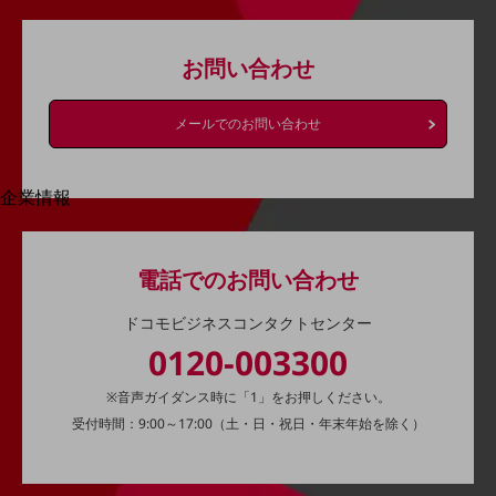
はじめての方へ
サービス・商品を探す
新規会員登録/ログインはこちら
お問い合わせ
100回線以上のお問い合わせ・お見積りはこちら
メールでのお問い合わせ
企業情報
別ウィンドウで開きます
企業情報TOP
会社案内
会社案内TOP
電話でのお問い合わせ
組織
ドコモビジネスコンタクトセンター
沿革
0120-003300
社長からのご挨拶
※音声ガイダンス時に「1」をお押しください。
受付時間：9:00～17:00（土・日・祝日・年末年始を除く）
事業拠点
グループ会社