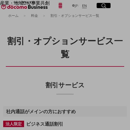
産業・地域DX/事業共創
日本語
English
メニュー
開く
サイト内検索
開く
JP
EN
OPEN HUB for Plural Futures
ホーム
料金
割引・オプションサービス一覧
自律・分散・協調型社会の実現を目指し、
「社会可能性」を探究・実装する事業共創エコシステムです。
フリーワードを入力して探す
OPEN HUB for Plural Futuresとは
イベント/ウェビナー
割引・オプションサービス一
記事コンテンツ
検索する
プレイヤー(カタリスト/パートナー企業)
覧
事例
Smart World
フリーワードでNTTドコモビジネスの
取り組みを検索
産業・地域DXプラットフォーマーとして
企業と地域が持続成長する社会を目指します
Smart City
割引サービス
Smart Education
Smart Healthcare
Smart Industry
Smart Mobility
Smart Worksite
生成AI(Generative AI)
社内通話がメインの方におすすめ
地域の取り組み
ビジネス通話割引
法人限定
地域社会を支える皆さまと地域課題の解決や