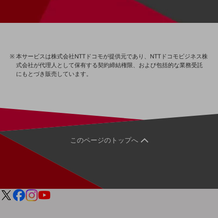
会社案内パンフレット
ニュースルーム
ニュースルームTOP
ニュースリリース
本サービスは株式会社NTTドコモが提供元であり、NTTドコモビジネス株
地域からの発表
式会社が代理人として保有する契約締結権限、および包括的な業務受託
にもとづき販売しています。
重要なお知らせ
お知らせ
社外からの評価実績
サステナビリティ
サステナビリティTOP
このページのトップへ
NTTドコモビジネスグループのサステナビリティ
サステナビリティ基本方針
サステナビリティレポート
ダイバーシティ
経営情報