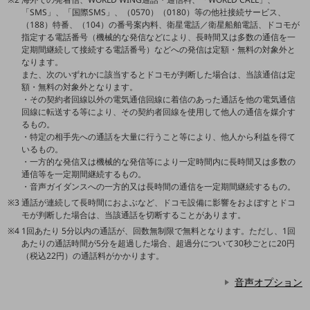
教育
「SMS」、「国際SMS」、（0570）（0180）等の他社接続サービス、
（188）特番、（104）の番号案内料、衛星電話／衛星船舶電話、ドコモが
モビリティ
指定する電話番号（機械的な発信などにより、長時間又は多数の通信を一
定期間継続して接続する電話番号）などへの発信は定額・無料の対象外と
製造・建設業
なります。
また、次のいずれかに該当するとドコモが判断した場合は、当該通信は定
小売業
額・無料の対象外となります。
キーワードで探す
・その契約者回線以外の電気通信回線に着信のあった通話を他の電気通信
モバイルTOP
回線に転送する等により、その契約者回線を使用して他人の通信を媒介す
るもの。
法人向けスマホ・携帯に関する、
・特定の相手先への通話を大量に行うこと等により、他人から利益を得て
おすすめの機種、料金やサービスをご紹介
いるもの。
製品
・一方的な発信又は機械的な発信等により一定時間内に長時間又は多数の
製品TOP
通信等を一定期間継続するもの。
・音声ガイダンスへの一方的又は長時間の通信を一定期間継続するもの。
ビジネス向けスマートフォン
通話が連続して長時間におよぶなど、ドコモ設備に影響をおよぼすとドコ
モが判断した場合は、当該通話を切断することがあります。
タフネススマートフォン
1回あたり 5分以内の通話が、回数無制限で無料となります。ただし、1回
あたりの通話時間が5分を超過した場合、超過分について30秒ごとに20円
データ通信製品
（税込22円）の通話料がかかります。
ドコモケータイ
音声オプション
5G対応ホームルーター