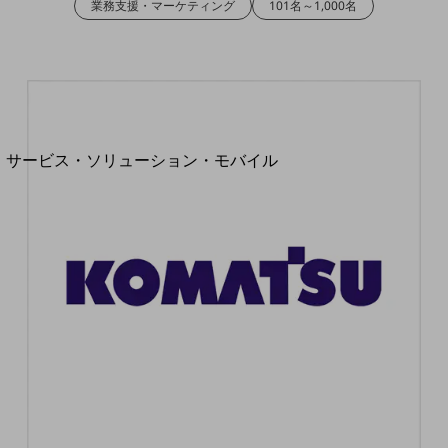
業務支援・マーケティング
101名～1,000名
地域経済のさらなる活性化に取り組みます
自治体・地域社会との共創
LGPF(Local Government Platform)
別ウィンドウで開きます
サービス・ソリューション・モバイル
サービス・ソリューションTOP
DXに関する課題を解決する
サービス・ソリューションをご紹介
カテゴリーで探す
カテゴリーで探すTOP
ネットワーク・モバイル
クラウド・データセンター
電話・映像コミュニケーション
セキュリティ