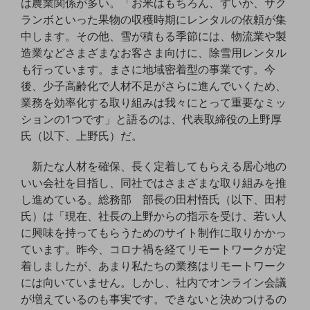
は農業関係が多い。「お米はもちろん、すいか、サク
ビジネスお役立ち情報
ランボといった果物の収穫時期にレンタルの依頼が集
旬な話題やお役立ち資料などDXの課題を
中します。その他、雪が積もる季節には、物流業や製
解決するヒントをお届けする記事サイト
造業などさまざまなお客さま向けに、除雪用レンタル
新着記事
お役立ち資料ダウンロード
も行っています。まさに地域密着型の事業です。今
トレンド記事特集
後、少子高齢化で人材不足がさらに進んでいくため、
IT用語集
業務を効率化する取り組みは我々にとって重要なミッ
中堅中小企業向け
ションの1つです」と語るのは、代表取締役の上野厚
サービス・ソリューション
氏（以下、上野氏）だ。
課題やニーズに合ったサービスをご紹介し、
中堅中小企業のビジネスをサポート！
新たな人材を確保、長く定着してもらえる居心地の
お悩みから見つける
いい会社を目指し、同社ではさまざまな取り組みを推
お悩みから見つけるTOP
し進めている。総務部 部長の田村悟氏（以下、田村
ネットワーク
氏）は「現在、社長の上野からの指示を受け、若い人
に興味を持ってもらうためのサイト制作に取りかかっ
モバイル・音声
ています。昨今、コロナ禍を経てリモートワークが定
着しましたが、あまり私たちの業務はリモートワーク
バックオフィス
には向いていません。しかし、社内でオンライン会議
リモート・ハイブリッドワーク
が増えているのも事実です。できないと決めつけるの