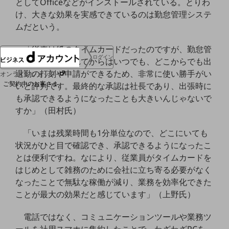
としてOfficeなどがインストールされている。とりわ
協賛
け、大きな効果を実感できているのは勤怠管理システ
NTTドコモグループ
ムだという。
「従来は紙のタイムカードだったのですが、勤怠管
ログイン
理システムを入れてからはいつでも、どこからでも出
退勤の打刻や申請ができるため、非常に使い勝手がい
オンラインショップ
ご契約中のお客さま
いと評判です。最終的な承認は社長であり、出張時に
も承認できるようになったことも大きいんじゃないで
すか」（田村氏）
サービス別サポート情報
「いまは残業時間も1分単位なので、どこにいても
状況がひと目で確認でき、承認できるようになったこ
とは便利ですね。なにより、従業員がタイムカードを
ご契約中サービスの一元管理
はじめとして雑務のために会社に立ち寄る必要がなく
なったことで無駄な稼働が減り、業務を効率化できた
ことが最大の効果だと感じています」（上野氏）
Web明細(ビリングステーション)
電話ではなく、コミュニケーションツールや業務ツ