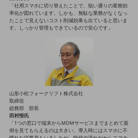
教育
「社用スマホに切り替えたことで、狙い通りの業務効
率化が図れています。しかも、無駄な業務がなくなっ
モビリティ
たことで見えないコスト削減効果も出ていると思いま
製造・建設業
す。しっかり管理もできているので安心です」
小売業
キーワードで探す
モバイルTOP
法人向けスマホ・携帯に関する、
おすすめの機種、料金やサービスをご紹介
製品
製品TOP
ビジネス向けスマートフォン
山形小松フォークリフト株式会社
取締役
タフネススマートフォン
総務部 部長
データ通信製品
田村悟氏
「1つの窓口で端末からMDMサービスまでまとめて面
ドコモケータイ
倒を見てもらえるのは大きい。導入時にはスマホに不
5G対応ホームルーター
慣れな従業員もいましたが、時代の流れだからスマホ