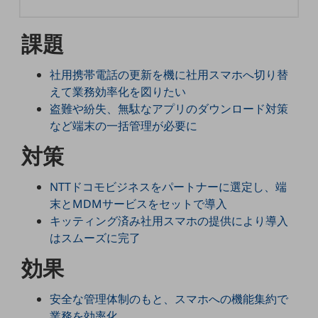
5G
課題
IoT
AI
社用携帯電話の更新を機に社用スマホへ切り替
データ利活用
えて業務効率化を図りたい
盗難や紛失、無駄なアプリのダウンロード対策
運用管理
など端末の一括管理が必要に
業務支援・マーケティング
対策
災害対策・BCP
課題・ニーズで探す
NTTドコモビジネスをパートナーに選定し、端
課題・ニーズで探すTOP
末とMDMサービスをセットで導入
キッティング済み社用スマホの提供により導入
コミュニケーション・情報共有
はスムーズに完了
マーケティング
効果
業務効率化
安全な管理体制のもと、スマホへの機能集約で
災害対策
業務を効率化