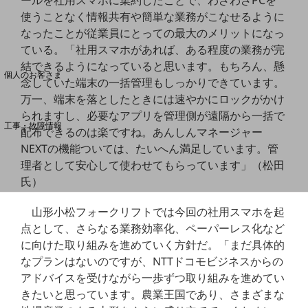
ールを社用スマホに集約したことで、わざわざPCを
使うことなく情報共有や簡単な業務がこなせるように
なったことが従業員にとっての最大のメリットになっ
料金分析(ご利用料金管理サービス)
ている。「社用スマホがあれば、ある程度の業務が完
Web明細(My docomo)
結できるようになっていると思います。もちろん、懸
個人のお客さま
念していた端末の一括管理もしっかりできています。
NTTドコモ
万一、端末を落としたときには速やかにロックがかけ
OCNなど
られますし、必要なアプリを管理側が遠隔から一括で
工事・故障情報
配布できるのは楽ですね。あんしんマネージャー
お客さまサポートサイト
NEXTの機能ついては、たいへん満足しています。管
SDPFナレッジセンター
理者として安心して使わせてもらっています」（松田
氏）
NTTドコモ 通信障害情報
山形小松フォークリフトでは今回の社用スマホを起
点として、さらなる業務効率化、ペーパーレス化など
に向けた取り組みを進めていく方針だ。「まだ具体的
なプランはないのですが、NTTドコモビジネスからの
アドバイスを受けながら一歩ずつ取り組みを進めてい
きたいと思っています。農業王国であり、さまざまな