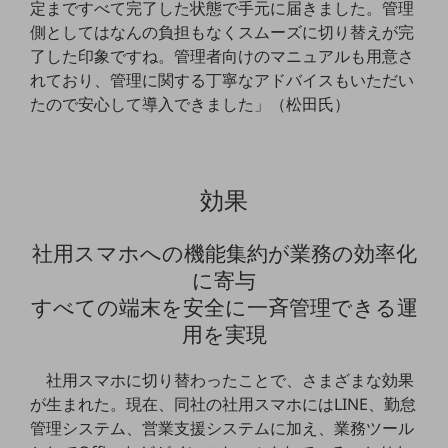
定まですべて完了した状態で手元に届きました。管理
ダイバーシティ
経営情報
側としてはなんの負担もなくスムーズに切り替えが完
経営情報TOP
了した印象ですね。管理者向けのマニュアルも用意さ
れており、管理に関する丁寧なアドバイスもいただい
業績
たので安心して導入できました」（松田氏）
決算公告
電子公告
効果
基礎的電気通信役務損益明細表
採用情報
採用情報TOP
社用スマホへの機能集約が業務の効率化
に寄与
新卒採用
すべての端末を安全に一斉管理できる運
経験者採用
用を実現
障がい者採用
社用スマホに切り替わったことで、さまざまな効果
人材育成制度
が生まれた。現在、同社の社用スマホにはLINE、勤怠
広告・協賛
管理システム、営業支援システムに加え、業務ツール
広告