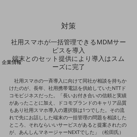
法人向けモバイルトップ
はじめての方へ
サービス・商品を探す
新規会員登録/ログインはこちら
対策
100回線以上のお問い合わせ・お見積りはこちら
社用スマホが一括管理できるMDMサー
ビスを導入
端末とのセット提供により導入はスム
別ウィンドウで開きます
企業情報
ーズに完了
企業情報TOP
会社案内
社用スマホの一斉導入に向けて同社が相談を持ちか
会社案内TOP
けたのが、長年、社用携帯電話を供給していたNTTド
組織
コモビジネスだった。「長いお付き合いの信頼と実績
があったことに加え、ドコモブランドのキャリア品質
沿革
もあり社用スマホ導入の選択肢は1つでした。その流
社長からのご挨拶
れで先にお話しした端末の一括管理の問題を相談した
ところ、それならいいサービスがあると提案されたの
事業拠点
が、あんしんマネージャーNEXTでした」（松田氏）