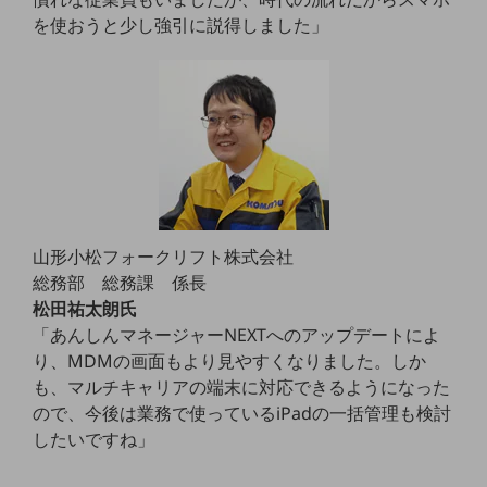
を使おうと少し強引に説得しました」
通信モジュール製品
衛星携帯電話
IOT完了済みメーカーブランド製品
料金
料金TOP
ドコモBiz データ無制限 ドコモ MAX ドコモ mini ドコモBiz かけ放題
ケータイプラン
山形小松フォークリフト株式会社
総務部 総務課 係長
5Gデータプラス
松田祐太朗氏
データプラス
「あんしんマネージャーNEXTへのアップデートによ
り、MDMの画面もより見やすくなりました。しか
IoT向け回線料金
も、マルチキャリアの端末に対応できるようになった
home5Gプラン
ので、今後は業務で使っているiPadの一括管理も検討
モバイルサービス
したいですね」
端末の一元管理