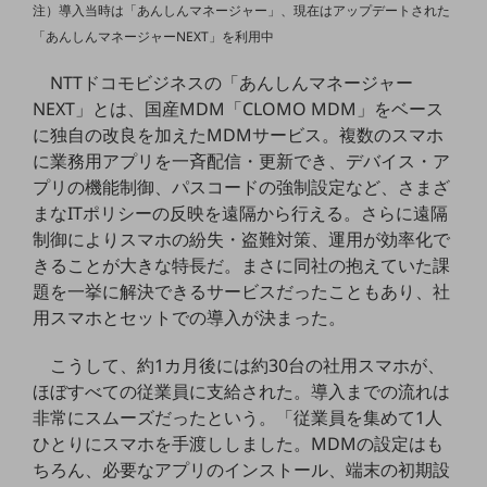
グループ会社
注）導入当時は「あんしんマネージャー」、現在はアップデートされた
「あんしんマネージャーNEXT」を利用中
会社案内パンフレット
ニュースルーム
NTTドコモビジネスの「あんしんマネージャー
ニュースルームTOP
NEXT」とは、国産MDM「CLOMO MDM」をベース
ニュースリリース
に独自の改良を加えたMDMサービス。複数のスマホ
に業務用アプリを一斉配信・更新でき、デバイス・ア
地域からの発表
プリの機能制御、パスコードの強制設定など、さまざ
まなITポリシーの反映を遠隔から行える。さらに遠隔
重要なお知らせ
制御によりスマホの紛失・盗難対策、運用が効率化で
お知らせ
きることが大きな特長だ。まさに同社の抱えていた課
題を一挙に解決できるサービスだったこともあり、社
社外からの評価実績
サステナビリティ
用スマホとセットでの導入が決まった。
サステナビリティTOP
こうして、約1カ月後には約30台の社用スマホが、
NTTドコモビジネスグループのサステナビリティ
ほぼすべての従業員に支給された。導入までの流れは
非常にスムーズだったという。「従業員を集めて1人
サステナビリティ基本方針
ひとりにスマホを手渡ししました。MDMの設定はも
サステナビリティレポート
ちろん、必要なアプリのインストール、端末の初期設