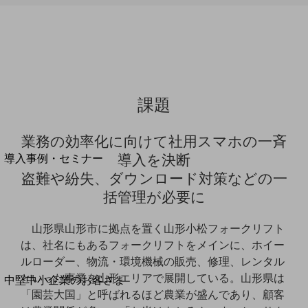
セキュリティ
運用保守・故障紛失サポート
回線・ネットワーク
お手続き
課題
業務の効率化に向けて社用スマホの一斉
別ウィンドウで開きます
サービスをご利用中のお客さま
導入を決断
導入事例・セミナー
導入事例TOP
盗難や紛失、ダウンロード対策などの一
括管理が必要に
最新の導入事例や注目の導入事例をご紹介します
セミナー
山形県山形市に拠点を置く山形小松フォークリフト
開催・出展する各種セミナー、イベント情報をご紹介します
は、社名にもあるフォークリフトをメインに、ホイー
ルローダー、物流・環境機械の販売、修理、レンタル
別ウィンドウで開きます
といった事業を山形エリアで展開している。山形県は
中堅中小企業のお客さま
「園芸大国」と呼ばれるほど農業が盛んであり、顧客
NTTドコモビジネスウォッチ