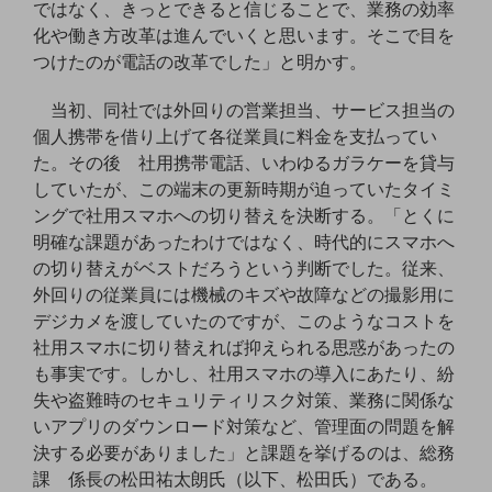
ではなく、きっとできると信じることで、業務の効率
セキュリティ
化や働き方改革は進んでいくと思います。そこで目を
その他のお悩みはこちら
つけたのが電話の改革でした」と明かす。
業界から見つける
業界から見つけるTOP
当初、同社では外回りの営業担当、サービス担当の
個人携帯を借り上げて各従業員に料金を支払ってい
製造業
た。その後 社用携帯電話、いわゆるガラケーを貸与
小売・卸売業
していたが、この端末の更新時期が迫っていたタイミ
ングで社用スマホへの切り替えを決断する。「とくに
運輸業
明確な課題があったわけではなく、時代的にスマホへ
建設業
の切り替えがベストだろうという判断でした。従来、
外回りの従業員には機械のキズや故障などの撮影用に
地域産業
デジカメを渡していたのですが、このようなコストを
その他の業界はこちら
社用スマホに切り替えれば抑えられる思惑があったの
ゲーム感覚で見つける
も事実です。しかし、社用スマホの導入にあたり、紛
ビジネスお悩み診断
失や盗難時のセキュリティリスク対策、業務に関係な
NTTドコモビジネス
いアプリのダウンロード対策など、管理面の問題を解
オンラインショップ
決する必要がありました」と課題を挙げるのは、総務
モバイル・ICTサービスをオンラインで
課 係長の松田祐太朗氏（以下、松田氏）である。
相談・申し込みができるバーチャルショップ