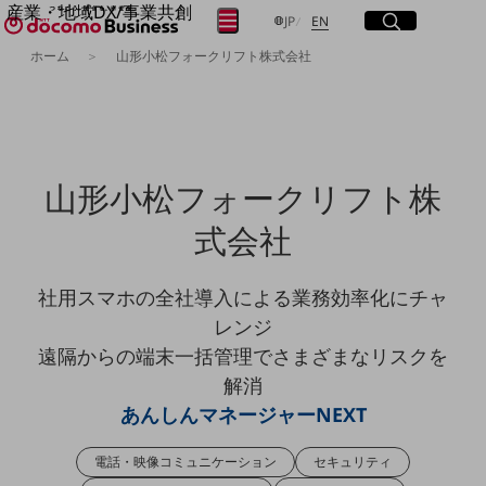
産業・地域DX/事業共創
サイト内検索
開く
日本語
English
メニュー
開く
JP
EN
OPEN HUB for Plural Futures
ホーム
山形小松フォークリフト株式会社
自律・分散・協調型社会の実現を目指し、
フリーワードを入力して探す
「社会可能性」を探究・実装する事業共創エコシステムです。
OPEN HUB for Plural Futuresとは
イベント/ウェビナー
検索する
記事コンテンツ
プレイヤー(カタリスト/パートナー企業)
山形小松フォークリフト株
事例
Smart World
フリーワードでNTTドコモビジネスの
式会社
取り組みを検索
産業・地域DXプラットフォーマーとして
企業と地域が持続成長する社会を目指します
社用スマホの全社導入による業務効率化にチャ
Smart City
Smart Education
レンジ
Smart Healthcare
遠隔からの端末一括管理でさまざまなリスクを
Smart Industry
Smart Mobility
解消
Smart Worksite
あんしんマネージャーNEXT
生成AI(Generative AI)
地域の取り組み
電話・映像コミュニケーション
セキュリティ
地域社会を支える皆さまと地域課題の解決や