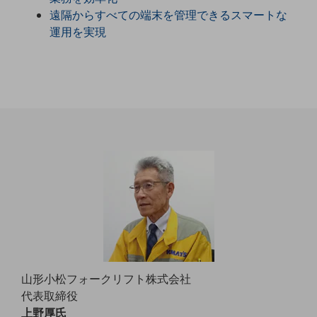
職場環境整備
遠隔からすべての端末を管理できるスマートな
運用を実現
地域共創・地方創生
セキュリティ対策
遠隔監視
顧客体験（CX）改善
自動化・省電化
人材不足解消
業種・業態で探す
業種・業態で探すTOP
自治体
一次産業
医療・介護
山形小松フォークリフト株式会社
代表取締役
観光
上野厚氏