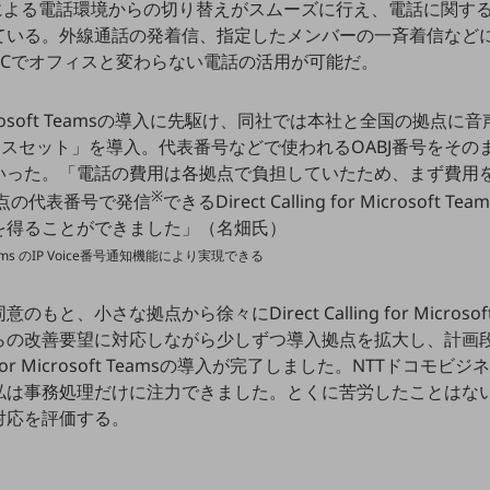
Xによる電話環境からの切り替えがスムーズに行え、電話に関す
ている。外線通話の発着信、指定したメンバーの一斉着信など
PCでオフィスと変わらない電話の活用が可能だ。
 for Microsoft Teamsの導入に先駆け、同社では本社と全国の拠
ice アクセスセット」を導入。代表番号などで使われるOABJ番号をそ
いった。「電話の費用は各拠点で負担していたため、まず費用を
※
点の代表番号で発信
できるDirect Calling for Microso
を得ることができました」（名畑氏）
soft Teams のIP Voice番号通知機能により実現できる
と、小さな拠点から徐々にDirect Calling for Microso
らの改善要望に対応しながら少しずつ導入拠点を拡大し、計画
alling for Microsoft Teamsの導入が完了しました。NTTド
私は事務処理だけに注力できました。とくに苦労したことはない
対応を評価する。