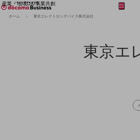
産業・地域DX/事業共創
メニュー
開く
OPEN HUB for Plural Futures
ホーム
東京エレクトロンデバイス株式会社
自律・分散・協調型社会の実現を目指し、
フリーワードを入力して探す
「社会可能性」を探究・実装する事業共創エコシステムです。
OPEN HUB for Plural Futuresとは
イベント/ウェビナー
東京エ
記事コンテンツ
プレイヤー(カタリスト/パートナー企業)
事例
Smart World
フリーワードでNTTドコモビジネスの
取り組みを検索
産業・地域DXプラットフォーマーとして
企業と地域が持続成長する社会を目指します
Smart City
Smart Education
Smart Healthcare
Smart Industry
Smart Mobility
Smart Worksite
生成AI(Generative AI)
地域の取り組み
地域社会を支える皆さまと地域課題の解決や