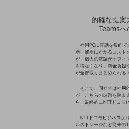
データ通信製品
ドコモケータイ
的確な提案
Team
5G対応ホームルーター
通信モジュール製品
社用PCに電話を集約で
衛星携帯電話
新、運用にかかるコスト
が、個人の電話がオフィ
IOT完了済みメーカーブランド製品
を得なくなり、料金負担
料金
料金TOP
が全部取りまとめられる
ドコモBiz データ無制限 ドコモ MAX ドコモ mini ドコモBiz かけ放題
そこで、同社では社用
ケータイプラン
が、こちらの課題を踏ま
ら、最終的にNTTドコモ
5Gデータプラス
データプラス
NTTドコモビジネスより提案
ルストレージなど従来のT
IoT向け回線料金