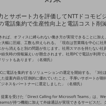
力とサポート力を評価してNTTドコモビ
sへの電話集約で生産性向上と電話コスト削
きれば、オフィスに縛られない働き方が実現できることに加え、
を大幅に圧縮、工数も抑えられる。「現在は営業職を中心に社
スから消えると別の問題が生じます。社用スマホを持たない社
や紛失時の情報漏えいが懸念されます。社用PCで電話が利用で
メリットもあります」（名畑氏）
PCに電話を集約するソリューションの選定を開始する。「3社
えた提案内容が圧倒的に優れていたこと、手厚いサポートが期
ビジネスをパートナーに選定しました」（名畑氏）
を受けた「Direct Calling for Microsoft Teams
eamsが持つ機能に加えて外線通話が実現できるサービスだ。