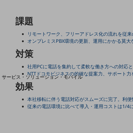
地域経済のさらなる活性化に取り組みます
自治体・地域社会との共創
LGPF(Local Government Platform)
課題
リモートワーク、フリーアドレス化の流れを従来
オンプレミスPBX環境の更新、運用にかかる莫大
別ウィンドウで開きます
対策
社用PCに電話を集約して柔軟な働き方への対応
NTTドコモビジネスの的確な提案力、サポート
サービス・ソリューション・モバイル
効果
サービス・ソリューションTOP
DXに関する課題を解決する
本社移転に伴う電話対応がスムーズに完了。利便
サービス・ソリューションをご紹介
カテゴリーで探す
従来の電話環境に比べて導入・運用コストは1/4
カテゴリーで探すTOP
ネットワーク・モバイル