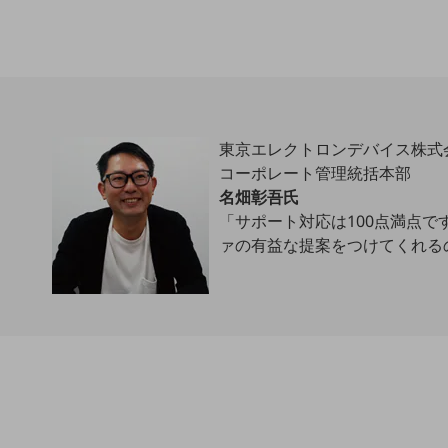
クラウド・データセンター
電話・映像コミュニケーション
セキュリティ
5G
東京エレクトロンデバイス株式
IoT
コーポレート管理統括本部
AI
名畑彰吾氏
「サポート対応は100点満点
データ利活用
ァの有益な提案をつけてくれる
運用管理
業務支援・マーケティング
災害対策・BCP
課題・ニーズで探す
課題・ニーズで探すTOP
コミュニケーション・情報共有