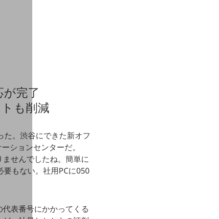
応が完了
ストも削減
転が決まった。渋谷にできた新オフ
ニケーションセンターだ。
りませんでしたね。簡単に
要もない。社用PCに050
の代表番号にかかってくる