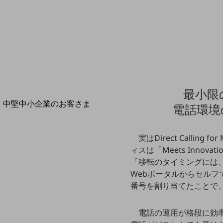
導入事例TOP
最新の導入事例や注目の導入事例をご紹介します
セミナー
開催・出展する各種セミナー、イベント情報をご紹介します
最小限
中堅中小企業のお客さま
電話環境
NTTドコモビジネスウォッチ
ビジネスお役立ち情報
実はDirect Calli
旬な話題やお役立ち資料などDXの課題を
ィスは「Meets Inn
解決するヒントをお届けする記事サイト
「移転のタイミングには
新着記事
お役立ち資料ダウンロード
Webポータルからセルフ
トレンド記事特集
番号を割り当てたことで
IT用語集
中堅中小企業向け
サービス・ソリューション
電話の運用が格段に効