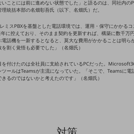
いことには前に進めない状態でした」と語るのは、同社内のPC
管理統括本部の名畑彰吾氏（以下、名畑氏）だ。
プレミスPBXを基盤とした電話環境では、運用・保守にかかる
を来年に控えており、そのまま契約を更新すれば、構築に数千万
ぶ電話機を一新するとなると、莫大な費用がかかることは明ら
数を割く覚悟も必要でした」（名畑氏）
を付けたのは全社員に支給されているPCだった。Microsoft
ツールはTeamsが主流になっていた。「そこで、Teamsに
できるのではないかと考えたのです」（名畑氏）
対策