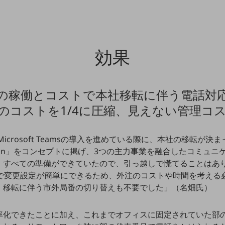
効果
の稼働とコストで本社移転に伴う電話対
別ウィンドウで開きます
のコストを1/4に圧縮、見えない管理コ
ng for Microsoft Teamsの導入を進めている際に、本社の移
ovation」をコンセプトに掲げ、3つの主力事業を融合したコミュ
、すべての準備ができていたので、引っ越しで慌てることはあ
で変更設定が簡単にできるため、外注のコストや時間を考える必
、移転に伴う市外局番の切り替えも不要でした」（名畑氏）
率化できたことに加え、これまでオフィスに固定されていた部