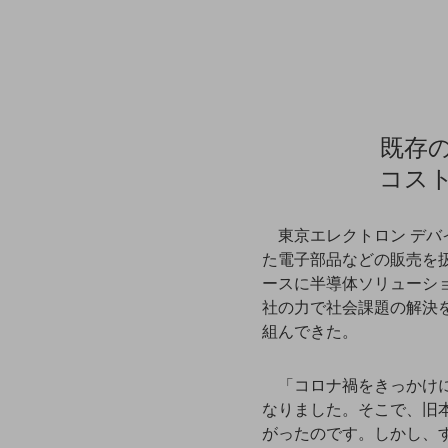
マーケティング
業務効率化
災害対策
職場環境整備
既存
地域共創・地方創生
コス
セキュリティ対策
遠隔監視
東京エレクトロン デ
た電子部品などの販売を
顧客体験（CX）改善
ースに半導体ソリューシ
自動化・省電化
社の力で社会課題の解決
組んできた。
人材不足解消
業種・業態で探す
業種・業態で探すTOP
「コロナ禍をきっかけ
なりました。そこで、旧
自治体
がったのです。しかし、