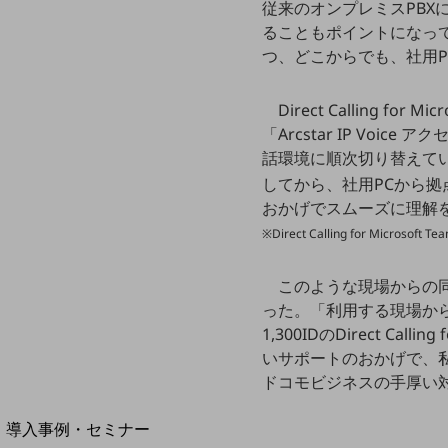
従来のオンプレミスPB
home5Gプラン
ることもポイントになっ
モバイルサービス
つ、どこからでも、社用
端末の一元管理
セキュリティ
Direct Calling
「Arcstar IP Vo
運用保守・故障紛失サポート
話環境に順次切り替えて
回線・ネットワーク
してから、社用PCから拠
お手続き
おかげでスムーズに理解
※Direct Calling for Micro
このような現場からの同意のも
った。「利用する現場か
1,300IDのDirect C
いサポートのおかげで、
ドコモビジネスの手厚い
別ウィンドウで開きます
サービスをご利用中のお客さま
導入事例・セミナー