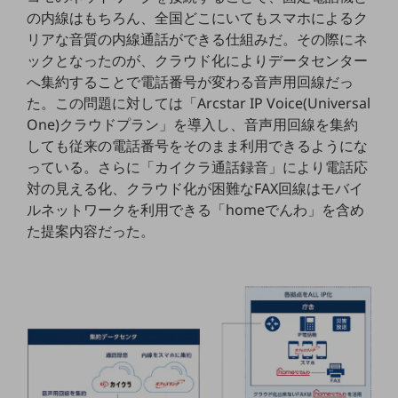
ダイバーシティ
の内線はもちろん、全国どこにいてもスマホによるク
経営情報
リアな音質の内線通話ができる仕組みだ。その際にネ
経営情報TOP
ックとなったのが、クラウド化によりデータセンター
業績
へ集約することで電話番号が変わる音声用回線だっ
た。この問題に対しては「Arcstar IP Voice(Universal
決算公告
One)クラウドプラン」を導入し、音声用回線を集約
電子公告
しても従来の電話番号をそのまま利用できるようにな
っている。さらに「カイクラ通話録音」により電話応
基礎的電気通信役務損益明細表
対の見える化、クラウド化が困難なFAX回線はモバイ
採用情報
ルネットワークを利用できる「homeでんわ」を含め
採用情報TOP
た提案内容だった。
新卒採用
経験者採用
障がい者採用
人材育成制度
広告・協賛
広告