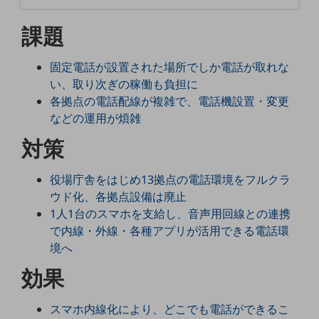
5G
課題
IoT
AI
固定電話が設置された場所でしか電話が取れな
い、取り次ぎの稼働も負担に
データ利活用
各拠点の電話配線が複雑で、電話機設置・変更
運用管理
などの運用が煩雑
対策
業務支援・マーケティング
災害対策・BCP
役場庁舎をはじめ13拠点の電話環境をフルクラ
課題・ニーズで探す
ウド化、各拠点設備は廃止
課題・ニーズで探すTOP
1人1台のスマホを支給し、音声用回線との連携
コミュニケーション・情報共有
で内線・外線・各種アプリが活用できる電話環
境へ
マーケティング
効果
業務効率化
災害対策
スマホ内線化により、どこでも電話ができるこ