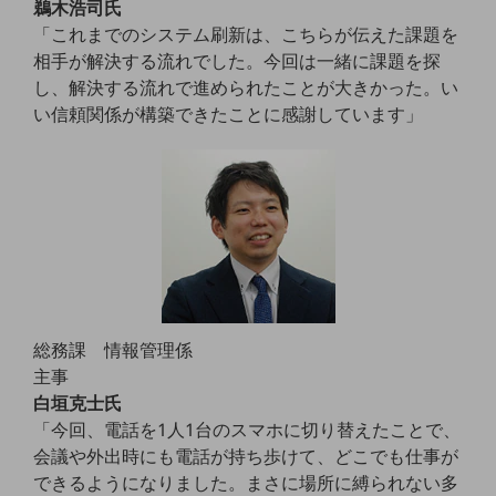
鵜木浩司氏
教育
「これまでのシステム刷新は、こちらが伝えた課題を
モビリティ
相手が解決する流れでした。今回は一緒に課題を探
し、解決する流れで進められたことが大きかった。い
製造・建設業
い信頼関係が構築できたことに感謝しています」
小売業
キーワードで探す
モバイルTOP
法人向けスマホ・携帯に関する、
おすすめの機種、料金やサービスをご紹介
製品
製品TOP
ビジネス向けスマートフォン
総務課 情報管理係
タフネススマートフォン
主事
白垣克士氏
データ通信製品
「今回、電話を1人1台のスマホに切り替えたことで、
ドコモケータイ
会議や外出時にも電話が持ち歩けて、どこでも仕事が
できるようになりました。まさに場所に縛られない多
5G対応ホームルーター