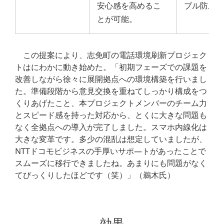
安心感を高めるこ
ブル防止
とが可能。
この提案により、志免町の電話環境刷新プロジェク
トはにわかに動き始めた。「初期フェーズでの課題を
改善しながら徐々に展開拠点への環境構築を行いまし
た。準備段階から意見交換を重ねてしっかり構成をつ
くりあげたこと、本プロジェクトメンバーのチーム力
とスピード感を持った対応から、とくに大きな問題も
なく全拠点への導入が完了しました。スマホ内線化は
大きな変革です。多少の混乱は想定していましたが、
NTTドコモビジネスの手厚いサポ―トがあったことで
スムーズに移行できましたね。あまりにも問題がなく
てびっくりしたほどです（笑）」（鵜木氏）
効果