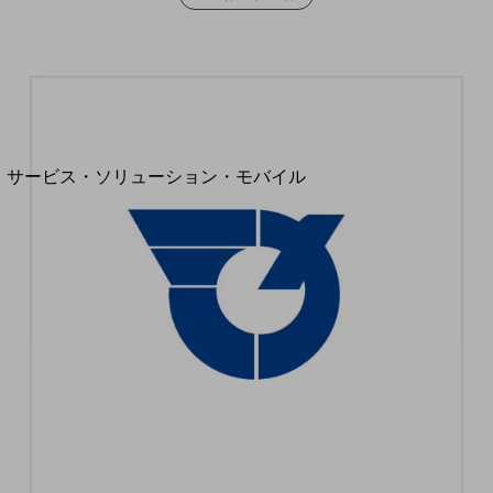
地域経済のさらなる活性化に取り組みます
自治体・地域社会との共創
LGPF(Local Government Platform)
別ウィンドウで開きます
サービス・ソリューション・モバイル
サービス・ソリューションTOP
DXに関する課題を解決する
サービス・ソリューションをご紹介
カテゴリーで探す
カテゴリーで探すTOP
ネットワーク・モバイル
クラウド・データセンター
電話・映像コミュニケーション
セキュリティ