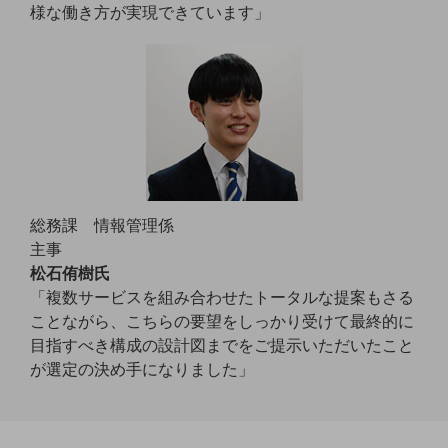
様な働き方が実現できています」
通信モジュール製品
衛星携帯電話
IOT完了済みメーカーブランド製品
料金
料金TOP
ドコモBiz データ無制限 ドコモ MAX ドコモ mini ドコモBiz かけ放題
ケータイプラン
総務課 情報管理係
主事
5Gデータプラス
松石侑樹氏
「複数サービスを組み合わせたトータルな提案もさる
データプラス
ことながら、こちらの要望をしっかり受けて最終的に
IoT向け回線料金
目指すべき構成の設計図までをご提示いただいたこと
が選定の決め手になりました」
home5Gプラン
モバイルサービス
端末の一元管理