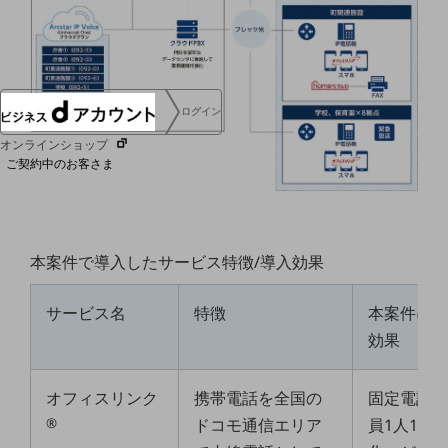
協賛
NTTドコモグループ
ログイン
オンラインショップ
ご契約中のお客さま
サービス別サポート情報
本案件で導入したサービス特徴/導入効果
サービス名
特徴
本案件に
ご契約中サービスの一元管理
効果
オフィスリンク
携帯電話を全国の
固定電話
Web明細(ビリングステーション)
®
ドコモ通信エリア
員1人1台