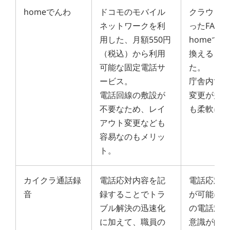
homeでんわ
ドコモのモバイル
クラウド
ネットワークを利
ったFAX
用した、月額550円
homeで
（税込）から利用
換えるこ
可能な固定電話サ
た。
ービス。
庁舎内で
電話回線の敷設が
変更が多
不要なため、レイ
も柔軟に
アウト変更なども
容易なのもメリッ
ト。
カイクラ通話録
電話応対内容を記
電話応対
音
録することでトラ
が可能に
ブル解決の迅速化
の電話対
に加えて、職員の
意識が向