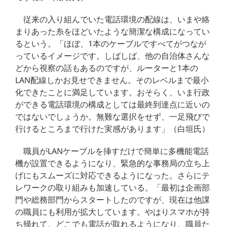
従来の入り組んでいた電話環境の配線は、いまや絡
まりあった糸をほどいたような簡潔な構成になってい
るという。「ほぼ、1本のケーブルですべてがつなが
っているイメージです。しばしば、他の自治体さんな
どから視察の話もあるのですが、ルーターと1本の
LAN配線しかお見せできません。そのレベルまで最小
化できたことに満足しています。おそらく、いま行政
ができる電話環境の構成としては最終到達点に近いの
ではないでしょうか。無難な選択をせず、一足飛びで
行けるところまで行けた実感があります」（白垣氏）
職員がLANケーブルを挿すだけで簡単に多機能電話
機が設置できるようになり、緊急的な事務局の立ち上
げにもスムーズに対応できるようになった。さらにテ
レワークの取り組みも加速している。「最初は企画部
門や総務部門からスタートしたのですが、現在は他課
の職員にも利用が拡大しています。やはりスマホが持
ち帰れて、どこでも電話が取れるようになり、職員た