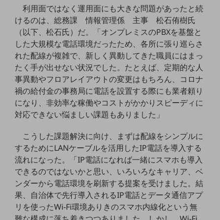
セキュリティ
利用面ではなく運用面にも大きな問題があったと続
けるのは、総務課 情報管理係 主事 松石侑樹氏
その他のお悩みはこちら
（以下、松石氏）だ。「オンプレミスのPBXを基盤と
業界から見つける
業界から見つけるTOP
した大規模な電話環境だったため、各所に張り巡らさ
れた配線が複雑で、新しく異動してきた職員にはまっ
製造業
たく手が出せない状況でした。たとえば、定期的な人
事異動やフロアレイアウトの変更はもちろん、コロナ
小売・卸売業
禍の給付金の事務局に電話を設置する際にも業者頼り
運輸業
になり、非効率な稼働やコストがかかりスピーディに
対応できない悩ましい課題もありました」
建設業
地域産業
こうした課題解決に向け、まずは配線をシンプルに
するためにLANケーブルを活用したIP電話を導入する
その他の業界はこちら
流れになった。「IP電話になれば一緒にスマホも導入
ゲーム感覚で見つける
ビジネスお悩み診断
できるのではないかと思い、いろいろなキャリア、ベ
NTTドコモビジネス
ンダーから電話環境を刷新する提案を受けました。結
オンラインショップ
果、自治体で先行導入されるIP電話とデータ通信アプ
リを使ったWi-Fi環境ありきのスマホ内線化という無
モバイル・ICTサービスをオンラインで
難な構成に落ち着きつつありました。しかし、Wi-Fi
相談・申し込みができるバーチャルショップ