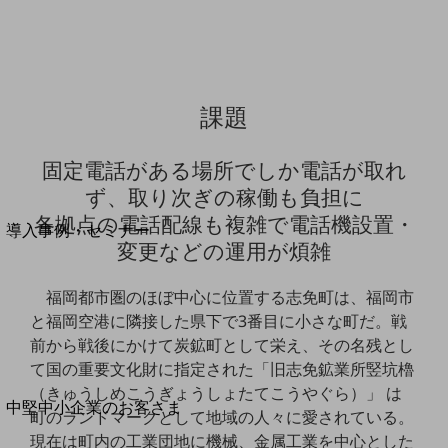
セキュリティ
運用保守・故障紛失サポート
回線・ネットワーク
お手続き
課題
固定電話がある場所でしか電話が取れ
ず、取り次ぎの稼働も負担に
別ウィンドウで開きます
サービスをご利用中のお客さま
各拠点の電話配線も複雑で電話機設置・
導入事例・セミナー
変更などの運用が煩雑
導入事例TOP
最新の導入事例や注目の導入事例をご紹介します
福岡都市圏のほぼ中心に位置する志免町は、福岡市
セミナー
と福岡空港に隣接した県下で3番目に小さな町だ。戦
前から戦後にかけて炭鉱町として栄え、その名残とし
開催・出展する各種セミナー、イベント情報をご紹介します
て国の重要文化財に指定された「旧志免鉱業所竪坑櫓
（きゅうしめこうぎょうしょたてこうやぐら）」 は
別ウィンドウで開きます
中堅中小企業のお客さま
町のランドマークとして地域の人々に愛されている。
NTTドコモビジネスウォッチ
現在は町内の工業団地に機械、金属工業を中心とした