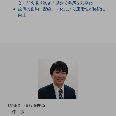
とに加え取り次ぎの減少で業務を効率化
職場環境整備
設備の集約・配線レス化により運用性が格段に
地域共創・地方創生
向上
セキュリティ対策
遠隔監視
顧客体験（CX）改善
自動化・省電化
人材不足解消
業種・業態で探す
業種・業態で探すTOP
自治体
一次産業
医療・介護
総務課 情報管理係
観光
主任主事