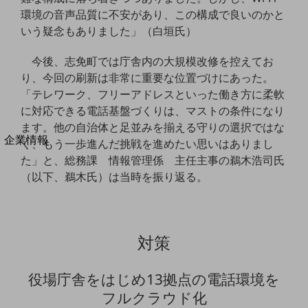
法人向けモバイルトップ
環境の音声品質に不安があり、この構成で良いのかと
はじめての方へ
いう疑念もありました」（白垣氏）
サービス・商品を探す
新規会員登録/ログインはこちら
今後、志免町では庁舎内の大規模改修を控えてお
100回線以上のお問い合わせ・お見積りはこちら
り、今回の刷新は非常に重要な位置づけにあった。
「テレワーク、フリーアドレスといった働き方に柔軟
に対応できる電話基盤づくりは、マストの条件になり
ます。他の自治体と足並みを揃える守りの選択ではな
別ウィンドウで開きます
企業情報
く、もう一歩進んだ挑戦を進めたい思いはありまし
企業情報TOP
た」と、総務課 情報管理係 主任主事の鵜木浩司氏
会社案内
（以下、鵜木氏）は当時を振り返る。
会社案内TOP
組織
沿革
対策
社長からのご挨拶
役場庁舎をはじめ13拠点の電話環境を
事業拠点
フルクラウド化