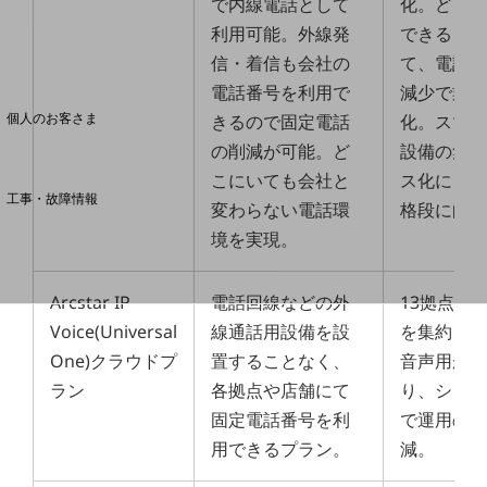
で内線電話として
化。どこ
利用可能。外線発
できるこ
料金分析(ご利用料金管理サービス)
信・着信も会社の
て、電話
電話番号を利用で
減少で業
Web明細(My docomo)
個人のお客さま
きるので固定電話
化。スマ
NTTドコモ
の削減が可能。ど
設備の集
OCNなど
こにいても会社と
ス化によ
工事・故障情報
変わらない電話環
格段に向
お客さまサポートサイト
境を実現。
SDPFナレッジセンター
NTTドコモ 通信障害情報
Arcstar IP
電話回線などの外
13拠点の
Voice(Universal
線通話用設備を設
を集約し
One)クラウドプ
置することなく、
音声用が
ラン
各拠点や店舗にて
り、シン
固定電話番号を利
で運用の
用できるプラン。
減。