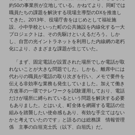
ビジネスお役立ち情報
約50の事業所が立地している。かねてより、同町では
職員たちの課題を解決する現場主導型のDXを推進し
旬な話題やお役立ち資料などDXの課題を
解決するヒントをお届けする記事サイト
てきた。2013年、役場庁舎をはじめとして福祉施
新着記事
設、小中学校といった町の公共施設を内線化する一大
お役立ち資料ダウンロード
プロジェクトは、その先駆けといえるだろう。しか
トレンド記事特集
IT用語集
し、自営の光イントラネットを利用した内線網の老朽
中堅中小企業向け
化により、さまざまな課題が生じていた。
サービス・ソリューション
「まず、固定電話が設置された場所でしか電話が取
課題やニーズに合ったサービスをご紹介し、
れないことが大きな問題でした。しかも、離席中には
中堅中小企業のビジネスをサポート！
お悩みから見つける
代わりの職員が電話の取り次ぎを行い、メモで要件を
お悩みから見つけるTOP
伝える非効率な業務も発生していました。加えて働き
方改革の一環でテレワークを試験運用しており、電話
ネットワーク
だけが場所に縛られているという問題を解決する必要
モバイル・音声
もありました。とはいえ、町全体を網羅する電話の仕
組みを踏襲したい使命感もあり、有効な手立てはない
バックオフィス
かと考えていたのです」と語るのは総務課 情報管理
係 主事の白垣克士氏（以下、白垣氏）だ。
リモート・ハイブリッドワーク