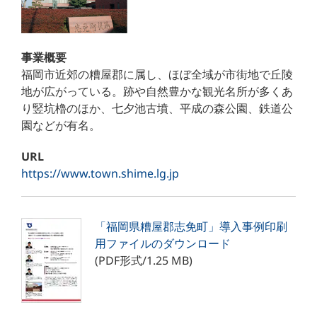
事業概要
福岡市近郊の糟屋郡に属し、ほぼ全域が市街地で丘陵
地が広がっている。跡や自然豊かな観光名所が多くあ
り竪坑櫓のほか、七夕池古墳、平成の森公園、鉄道公
園などが有名。
URL
https://www.town.shime.lg.jp
「福岡県糟屋郡志免町​」導入事例印刷
用ファイルのダウンロード
(PDF形式/1.25 MB)