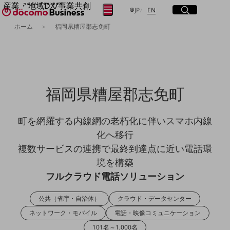
産業・地域DX/事業共創
サイト内検索
開く
日本語
English
メニュー
開く
JP
EN
OPEN HUB for Plural Futures
ホーム
福岡県糟屋郡志免町
自律・分散・協調型社会の実現を目指し、
フリーワードを入力して探す
「社会可能性」を探究・実装する事業共創エコシステムです。
OPEN HUB for Plural Futuresとは
イベント/ウェビナー
検索する
記事コンテンツ
プレイヤー(カタリスト/パートナー企業)
福岡県糟屋郡志免町​
事例
Smart World
フリーワードでNTTドコモビジネスの
取り組みを検索
町を網羅する内線網の老朽化に伴いスマホ内線
産業・地域DXプラットフォーマーとして
企業と地域が持続成長する社会を目指します
化へ移行
Smart City
複数サービスの連携で最終到達点に近い電話環
Smart Education
Smart Healthcare
境を構築
Smart Industry
フルクラウド電話ソリューション
Smart Mobility
Smart Worksite
生成AI(Generative AI)
公共（省庁・自治体）
クラウド・データセンター
地域の取り組み
ネットワーク・モバイル
電話・映像コミュニケーション
地域社会を支える皆さまと地域課題の解決や
101名～1,000名