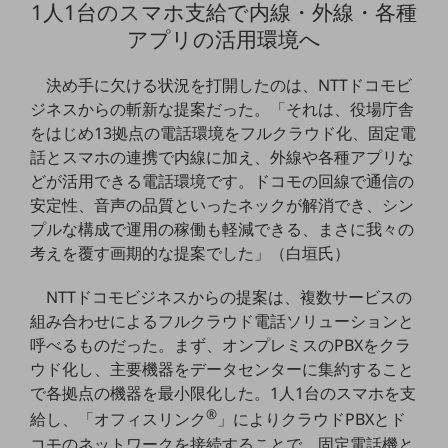
グループ会社
1人1台のスマホ支給で内線・外線・各種
アプリの活用環境へ
会社案内パンフレット
ニュースルーム
決め手に欠ける状況を打開したのは、NTTドコモビ
ニュースルームTOP
ジネスからの斬新な提案だった。「それは、役場庁舎
ニュースリリース
をはじめ13拠点の電話環境をフルクラウド化、固定電
話とスマホの連携で内線に加え、外線や各種アプリな
地域からの発表
どが活用できる電話環境です。ドコモの回線で通信の
重要なお知らせ
安定性、音声の品質といったネックが解消でき、シン
プルな構成で運用の稼働も軽減できる、まさに我々の
お知らせ
考えを覆す画期的な提案でした」（白垣氏）
社外からの評価実績
サステナビリティ
NTTドコモビジネスからの提案は、複数サービスの
サステナビリティTOP
組み合わせによるフルクラウド電話ソリューションと
呼べるものだった。まず、オンプレミスのPBXをクラ
NTTドコモビジネスグループのサステナビリティ
ウド化し、主要機器をデータセンターに集約すること
サステナビリティ基本方針
で各拠点の機器を最小限化した。1人1台のスマホを支
®
給し、「オフィスリンク
」によりクラウドPBXとド
サステナビリティレポート
コモのネットワークを接続することで、固定電話機と