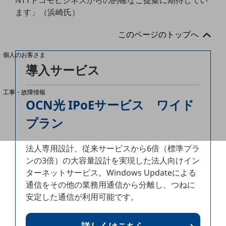
NTTドコモビジネスからの的確なご提案に期待してい
ます」（浜崎氏）
料金分析(ご利用料金管理サービス)
このページのトップへ
Web明細(My docomo)
個人のお客さま
NTTドコモ
導入サービス
OCNなど
工事・故障情報
OCN光 IPoEサービス ワイド
お客さまサポートサイト
SDPFナレッジセンター
プラン
NTTドコモ 通信障害情報
法人専用設計、従来サービスから6倍（標準プラ
ンの3倍）の大容量設計を実現した法人向けイン
ターネットサービス。Windows Updateによる
通信をその他の業務用通信から分離し、つねに
安定した通信が利用可能です。