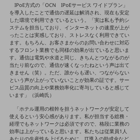
ダイバーシティ
IPoE方式の「OCN IPoEサービス ワイドプラン」
経営情報
を導入したことで通信の遅延は解消され、現在も安定
経営情報TOP
した環境で利用できているという。「実は私も予約シ
ステムを担当しており、インターネットの速度が上が
業績
ったことは実感しており、ストレスなく利用できてい
決算公告
ます。もちろん、お客さまからのお問い合わせに対応
するフロント業務でも同様の効果が出ていると思いま
電子公告
す。通信は電気や水道と同じ、きちんとつながるのが
基礎的電気通信役務損益明細表
当たり前なので、通信が速くなったねという声は出て
採用情報
きません（笑）。ただ、誰からも遅い、つながらない
採用情報TOP
という声が上がっていないことが効果の証です。サー
新卒採用
ビス品質の向上や業務効率化に寄与していると感じて
います」（浜崎氏）
経験者採用
「ホテル運用の根幹を担うネットワークが安定して
障がい者採用
使えるという安心感があります。私が担当する総務・
人材育成制度
経理でもネットワークは必須ですので、格段に業務の
広告・協賛
効率は上がっていると思います。私たちは従業員1人
広告
あたりの生産性を上げるために、IT導入の助成金など