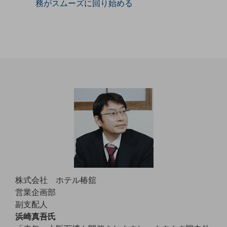
務がスムーズに回り始める
職場環境整備
地域共創・地方創生
セキュリティ対策
遠隔監視
顧客体験（CX）改善
自動化・省電化
人材不足解消
業種・業態で探す
業種・業態で探すTOP
自治体
一次産業
株式会社 ホテル椿舘
営業企画部
医療・介護
副支配人
観光
浜崎真吾氏