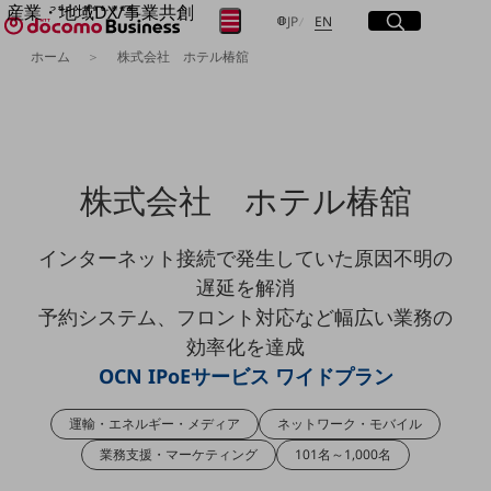
産業・地域DX/事業共創
サイト内検索
開く
日本語
English
メニュー
開く
JP
EN
OPEN HUB for Plural Futures
ホーム
株式会社 ホテル椿舘
自律・分散・協調型社会の実現を目指し、
フリーワードを入力して探す
「社会可能性」を探究・実装する事業共創エコシステムです。
OPEN HUB for Plural Futuresとは
イベント/ウェビナー
検索する
記事コンテンツ
プレイヤー(カタリスト/パートナー企業)
株式会社 ホテル椿舘
事例
Smart World
フリーワードでNTTドコモビジネスの
取り組みを検索
インターネット接続で発生していた原因不明の
産業・地域DXプラットフォーマーとして
企業と地域が持続成長する社会を目指します
遅延を解消
Smart City
予約システム、フロント対応など幅広い業務の
Smart Education
Smart Healthcare
効率化を達成
Smart Industry
OCN IPoEサービス ワイドプラン
Smart Mobility
Smart Worksite
生成AI(Generative AI)
運輸・エネルギー・メディア
ネットワーク・モバイル
地域の取り組み
業務支援・マーケティング
101名～1,000名
地域社会を支える皆さまと地域課題の解決や