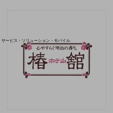
地域経済のさらなる活性化に取り組みます
自治体・地域社会との共創
LGPF(Local Government Platform)
別ウィンドウで開きます
サービス・ソリューション・モバイル
サービス・ソリューションTOP
DXに関する課題を解決する
サービス・ソリューションをご紹介
カテゴリーで探す
カテゴリーで探すTOP
ネットワーク・モバイル
クラウド・データセンター
電話・映像コミュニケーション
セキュリティ