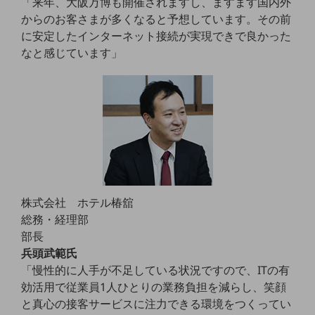
「来年、大阪万博も開催されますし、ますます国内外
教育
からのお客さまが多くなると予想しています。その前
に安定したインターネット接続が実現できで良かった
モビリティ
なと感じています」
製造・建設業
小売業
キーワードで探す
モバイルTOP
法人向けスマホ・携帯に関する、
おすすめの機種、料金やサービスをご紹介
製品
製品TOP
株式会社 ホテル椿舘
ビジネス向けスマートフォン
総務・経理部
タフネススマートフォン
部長
兵頭武範氏
データ通信製品
「慢性的に人手が不足している状況ですので、ITの有
効活用で従業員1人ひとりの業務負担を減らし、笑顔
ドコモケータイ
と真心の接客サービスに注力できる環境をつくってい
5G対応ホームルーター