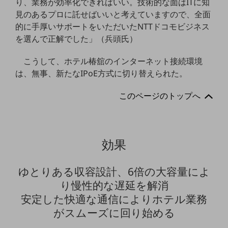
り、業務が効率化できればいい。技術的な面はITに知
グループ会社
見のあるプロに託せばいいと考えていますので、全面
会社案内パンフレット
的に手厚いサポートをいただいたNTTドコモビジネス
ニュースルーム
を選んで正解でした」（兵頭氏）
ニュースルームTOP
こうして、ホテル椿舘のインターネット接続環境
ニュースリリース
は、無事、新たなIPoE方式に切り替えられた。
地域からの発表
このページのトップへ
重要なお知らせ
お知らせ
社外からの評価実績
効果
サステナビリティ
サステナビリティTOP
ゆとりある収容設計、6倍の大容量によ
NTTドコモビジネスグループのサステナビリティ
り慢性的な遅延を解消
サステナビリティ基本方針
安定した快適な通信によりホテル業務
がスムーズに回り始める
サステナビリティレポート