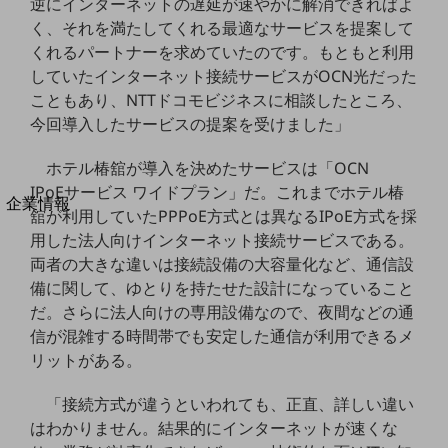
逆にインターネットの遅延が速やかに解消できればよ
法人向けモバイルトップ
く、それを満たしてくれる最適なサービスを提案して
はじめての方へ
くれるパートナーを求めていたのです。もともと利用
サービス・商品を探す
新規会員登録/ログインはこちら
していたインターネット接続サービスがOCN光だった
100回線以上のお問い合わせ・お見積りはこちら
こともあり、NTTドコモビジネスに相談したところ、
今回導入したサービスの提案を受けました」
ホテル椿舘が導入を決めたサービスは「OCN
IPoEサービス ワイドプラン」だ。これまでホテル椿
別ウィンドウで開きます
企業情報
舘が利用していたPPPoE方式とは異なるIPoE方式を採
企業情報TOP
用した法人向けインターネット接続サービスである。
会社案内
両者の大きな違いは接続設備の大容量化など、通信設
会社案内TOP
備に関して、ゆとりを持たせた設計になっていること
組織
だ。さらに法人向けの専用設備なので、夜間などの通
信が混雑する時間帯でも安定した通信が利用できるメ
沿革
リットがある。
社長からのご挨拶
「接続方式が違うといわれても、正直、詳しい違い
事業拠点
はわかりません。結果的にインターネットが速くな