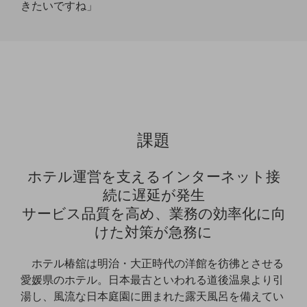
きたいですね」
通信モジュール製品
衛星携帯電話
IOT完了済みメーカーブランド製品
料金
料金TOP
ドコモBiz データ無制限 ドコモ MAX ドコモ mini ドコモBiz かけ放題
課題
ケータイプラン
ホテル運営を支えるインターネット接
5Gデータプラス
続に遅延が発生
データプラス
サービス品質を高め、業務の効率化に向
けた対策が急務に
IoT向け回線料金
home5Gプラン
ホテル椿舘は明治・大正時代の洋館を彷彿とさせる
モバイルサービス
愛媛県のホテル。日本最古といわれる道後温泉より引
端末の一元管理
湯し、風流な日本庭園に囲まれた露天風呂を備えてい