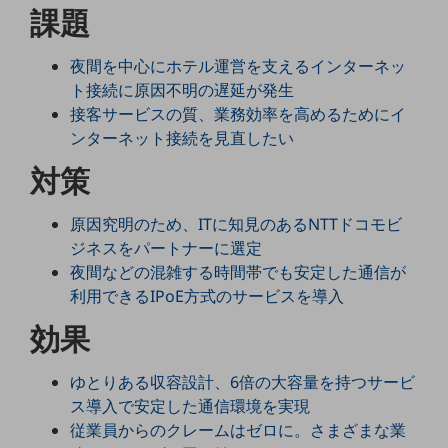
課題
5G
IoT
夜間を中心にホテル運営を支えるインターネッ
AI
ト接続に原因不明の遅延が発生
接客サービスの質、業務効率を高めるためにイ
データ利活用
ンターネット接続を見直したい
運用管理
対策
業務支援・マーケティング
原因究明のため、ITに知見のあるNTTドコモビ
災害対策・BCP
ジネスをパートナーに選定
課題・ニーズで探す
夜間などの混雑する時間帯でも安定した通信が
課題・ニーズで探すTOP
利用できるIPoE方式のサービスを導入
コミュニケーション・情報共有
効果
マーケティング
ゆとりある収容設計、6倍の大容量を持つサービ
業務効率化
ス導入で安定した通信環境を実現
災害対策
従業員からのクレームはゼロに。さまざまな業