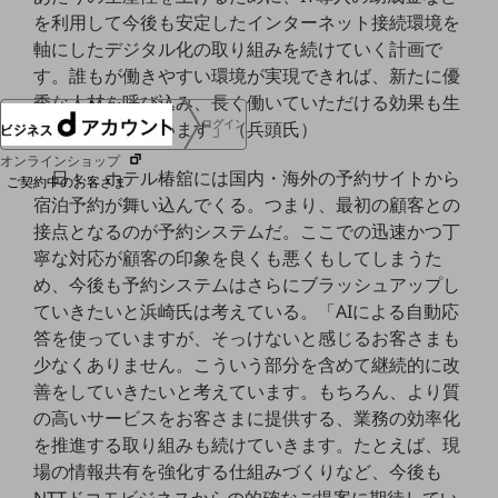
協賛
を利用して今後も安定したインターネット接続環境を
NTTドコモグループ
軸にしたデジタル化の取り組みを続けていく計画で
す。誰もが働きやすい環境が実現できれば、新たに優
秀な人材を呼び込み、長く働いていただける効果も生
ログイン
まれると考えています」（兵頭氏）
オンラインショップ
日々、ホテル椿舘には国内・海外の予約サイトから
ご契約中のお客さま
宿泊予約が舞い込んでくる。つまり、最初の顧客との
接点となるのが予約システムだ。ここでの迅速かつ丁
サービス別サポート情報
寧な対応が顧客の印象を良くも悪くもしてしまうた
め、今後も予約システムはさらにブラッシュアップし
ていきたいと浜崎氏は考えている。「AIによる自動応
答を使っていますが、そっけないと感じるお客さまも
ご契約中サービスの一元管理
少なくありません。こういう部分を含めて継続的に改
善をしていきたいと考えています。もちろん、より質
の高いサービスをお客さまに提供する、業務の効率化
を推進する取り組みも続けていきます。たとえば、現
Web明細(ビリングステーション)
場の情報共有を強化する仕組みづくりなど、今後も