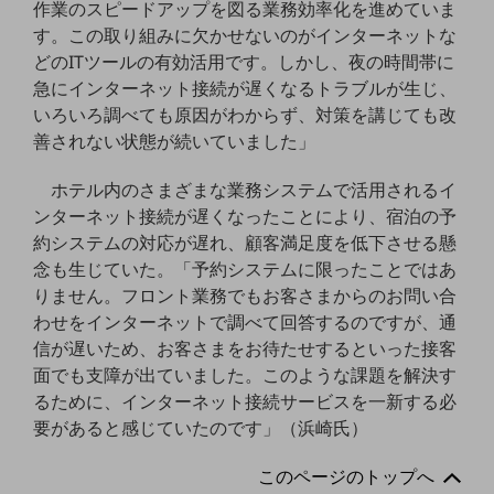
ビジネスお役立ち情報
作業のスピードアップを図る業務効率化を進めていま
す。この取り組みに欠かせないのがインターネットな
旬な話題やお役立ち資料などDXの課題を
どのITツールの有効活用です。しかし、夜の時間帯に
解決するヒントをお届けする記事サイト
新着記事
急にインターネット接続が遅くなるトラブルが生じ、
お役立ち資料ダウンロード
いろいろ調べても原因がわからず、対策を講じても改
トレンド記事特集
善されない状態が続いていました」
IT用語集
中堅中小企業向け
ホテル内のさまざまな業務システムで活用されるイ
サービス・ソリューション
ンターネット接続が遅くなったことにより、宿泊の予
課題やニーズに合ったサービスをご紹介し、
約システムの対応が遅れ、顧客満足度を低下させる懸
中堅中小企業のビジネスをサポート！
念も生じていた。「予約システムに限ったことではあ
お悩みから見つける
りません。フロント業務でもお客さまからのお問い合
お悩みから見つけるTOP
わせをインターネットで調べて回答するのですが、通
ネットワーク
信が遅いため、お客さまをお待たせするといった接客
面でも支障が出ていました。このような課題を解決す
モバイル・音声
るために、インターネット接続サービスを一新する必
バックオフィス
要があると感じていたのです」（浜崎氏）
リモート・ハイブリッドワーク
このページのトップへ