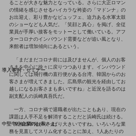
セキュリティ
ることが大きな魅力となっている。さらに大正ロマン
の情緒を感じさせるハイカラな袴姿の「マドンナ」の
運用保守・故障紛失サポート
お出迎え、彩り豊かなビュッフェ、迫力ある水軍太鼓
回線・ネットワーク
のショーなども人気だ。「笑顔と真心」を掲げ、全従
お手続き
業員が手厚い接客をモットーとして働いている。アフ
ターコロナのインバウンド需要などが追い風となり、
来館者は増加傾向にあるという。
「まだまだコロナ前には及びませんが、個人のお客
別ウィンドウで開きます
サービスをご利用中のお客さま
さまを中心に徐々に戻りつつあります。インバウンド
導入事例・セミナー
に関しては飛行機の直行便がある台湾、韓国からのお
導入事例TOP
客さまが増えてきました。広島県の観光を経由してお
最新の導入事例や注目の導入事例をご紹介します
越しになるお客さまも多いですね」と近況を語るのは
セミナー
副支配人の浜崎真吾氏だ。
開催・出展する各種セミナー、イベント情報をご紹介します
一方、コロナ禍で退職者が出たこともあり、現在の
課題は人手不足を解消することだと浜崎氏は続ける。
別ウィンドウで開きます
中堅中小企業のお客さま
「業務効率化がやっぱり大きいですね。いろいろな業
NTTドコモビジネスウォッチ
務を見直してスリム化することに加え、1人あたりの