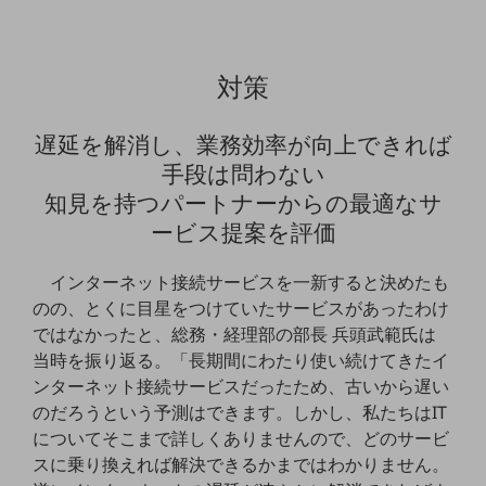
セキュリティ
その他のお悩みはこちら
業界から見つける
対策
業界から見つけるTOP
製造業
遅延を解消し、業務効率が向上できれば
手段は問わない
小売・卸売業
知見を持つパートナーからの最適なサ
運輸業
ービス提案を評価
建設業
インターネット接続サービスを一新すると決めたも
地域産業
のの、とくに目星をつけていたサービスがあったわけ
ではなかったと、総務・経理部の部長 兵頭武範氏は
その他の業界はこちら
ゲーム感覚で見つける
当時を振り返る。「長期間にわたり使い続けてきたイ
ビジネスお悩み診断
ンターネット接続サービスだったため、古いから遅い
NTTドコモビジネス
のだろうという予測はできます。しかし、私たちはIT
オンラインショップ
についてそこまで詳しくありませんので、どのサービ
モバイル・ICTサービスをオンラインで
スに乗り換えれば解決できるかまではわかりません。
相談・申し込みができるバーチャルショップ