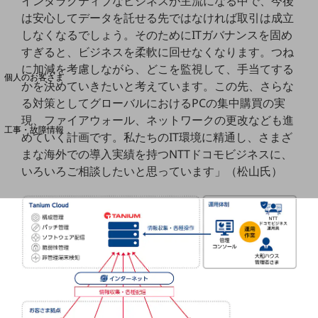
インタラクティブなビジネスが主流になる中で、今後
は安心してデータを託せる先ではなければ取引は成立
しなくなるでしょう。そのためにITガバナンスを固め
料金分析(ご利用料金管理サービス)
すぎると、ビジネスを柔軟に回せなくなります。つね
Web明細(My docomo)
に加減を考慮しながら、どこを監視して、手当てする
個人のお客さま
かを決めていきたいと考えています。この先、さらな
NTTドコモ
る対策としてグローバルにおけるPCの集中購買の実
OCNなど
現、ファイアウォール、ネットワークの更改なども進
工事・故障情報
めていく計画です。私たちのIT環境に精通し、さまざ
お客さまサポートサイト
まな海外での導入実績を持つNTTドコモビジネスに、
SDPFナレッジセンター
いろいろご相談したいと思っています」（松山氏）
NTTドコモ 通信障害情報