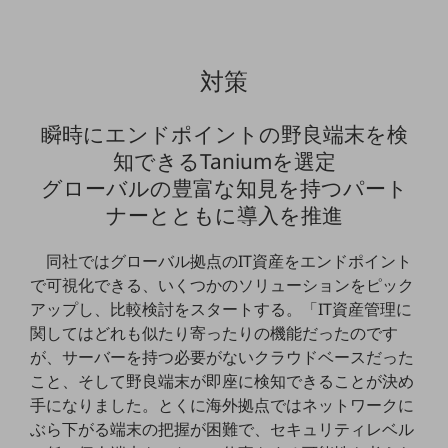
セキュリティ
その他のお悩みはこちら
業界から見つける
対策
業界から見つけるTOP
製造業
瞬時にエンドポイントの野良端末を検
知できるTaniumを選定
小売・卸売業
グローバルの豊富な知見を持つパート
運輸業
ナーとともに導入を推進
建設業
同社ではグローバル拠点のIT資産をエンドポイント
地域産業
で可視化できる、いくつかのソリューションをピック
アップし、比較検討をスタートする。「IT資産管理に
その他の業界はこちら
ゲーム感覚で見つける
関してはどれも似たり寄ったりの機能だったのです
ビジネスお悩み診断
が、サーバーを持つ必要がないクラウドベースだった
NTTドコモビジネス
こと、そして野良端末が即座に検知できることが決め
オンラインショップ
手になりました。とくに海外拠点ではネットワークに
モバイル・ICTサービスをオンラインで
ぶら下がる端末の把握が困難で、セキュリティレベル
相談・申し込みができるバーチャルショップ