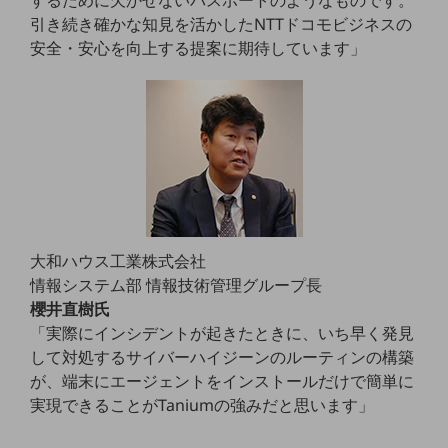
するために欠かせないパスポートのようなものです。
教育
引き続き確かな知見を活かしたNTTドコモビジネスの
安全・安心を向上する提案に期待しています」
モビリティ
製造・建設業
小売業
キーワードで探す
モバイルTOP
法人向けスマホ・携帯に関する、
おすすめの機種、料金やサービスをご紹介
製品
大和ハウス工業株式会社
製品TOP
情報システム部 情報技術管理グループ長
ビジネス向けスマートフォン
櫻井直樹氏
「実際にインシデントが起きたときに、いち早く発見
タフネススマートフォン
して対処するサイバーハイジーンのルーティンの構築
データ通信製品
が、端末にエージェントをインストールだけで簡単に
実現できることがTaniumの強みだと思います」
ドコモケータイ
5G対応ホームルーター