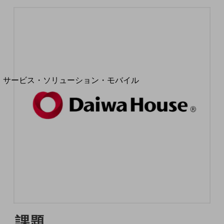
地域経済のさらなる活性化に取り組みます
自治体・地域社会との共創
LGPF(Local Government Platform)
別ウィンドウで開きます
サービス・ソリューション・モバイル
サービス・ソリューションTOP
DXに関する課題を解決する
サービス・ソリューションをご紹介
カテゴリーで探す
カテゴリーで探すTOP
ネットワーク・モバイル
クラウド・データセンター
電話・映像コミュニケーション
セキュリティ
課題