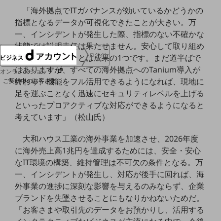
協賛
「海外拠点でITガバナンスが効いているかどうかの
NTTドコモグループ
指標となるデータが可視化できたことが大きい。万
一、インシデントが発生した際、指標のない不確かな
状態では説明責任は果たせません。安心して取り組め
ログイン
る準備ができたことは成果の1つです。まだ道半ばで
はありますが、すべての海外拠点へのTanium導入が
オンラインショップ
終わり、機能をフル活用できるようになれば、現地に
ご契約中のお客さま
足を運ぶことなく迅速にセキュリティレベルを上げる
といったプロアクティブな対応ができるようになると
サービス別サポート情報
考えています」（松山氏）
大和ハウス工業の海外事業を加速させ、2026年度
に海外売上高1兆円を達成するためには、安全・安心
ご契約中サービスの一元管理
なIT環境の構築、維持管理は不可欠の条件となる。万
一、インシデントが発生し、対応が後手に回れば、海
外事業の進捗に深刻な影響を与えるのみならず、企業
ブランドを失墜させることにもなりかねないためだ。
Web明細(ビリングステーション)
「お客さまや取引先のデータをお預かりし、活用する