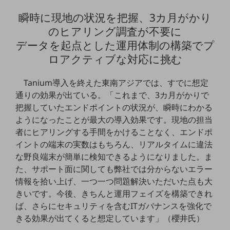
ダイバーシティ
瞬時に現地の状況を把握、3カ月がかり
経営情報
経営情報TOP
のヒアリング調査が不要に
データを起点とした運用体制の構築でプ
業績
ロアクティブな対応に挑む
決算公告
Tanium導入を終えた東南アジアでは、すでに想定
電子公告
通りの効果が出ている。「これまで、3カ月がかりで
基礎的電気通信役務損益明細表
把握していたエンドポイントの状況が、瞬時にわかる
採用情報
ようになったことが最大の導入効果です。現地の担当
採用情報TOP
者にヒアリングする手間をかけることなく、エンドポ
新卒採用
イントの端末の実数はもちろん、リアルタイムに違法
な野良端末が簡単に検知できるようになりました。ま
経験者採用
た、サポート面に関しても弊社では分からないエラー
障がい者採用
情報を拾い上げ、一つ一つ問題解決いただいた点も大
きいです。今後、きちんと運用フェイズを構築できれ
人材育成制度
ば、さらにセキュリティを含むITガバナンスを強化で
広告・協賛
きる効果が出てくると想定しています」（櫻井氏）
広告