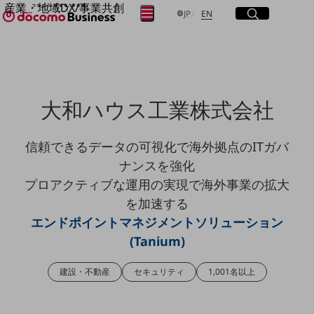
産業・地域DX/事業共創
サイト内検索
開く
日本語
English
メニュー
開く
JP
EN
OPEN HUB for Plural Futures
自律・分散・協調型社会の実現を目指し、
フリーワードを入力して探す
「社会可能性」を探究・実装する事業共創エコシステムです。
OPEN HUB for Plural Futuresとは
イベント/ウェビナー
検索する
記事コンテンツ
大和ハウス工業株式会社
プレイヤー(カタリスト/パートナー企業)
事例
Smart World
信頼できるデータの可視化で海外拠点のITガバ
フリーワードでNTTドコモビジネスの
取り組みを検索
ナンスを強化
産業・地域DXプラットフォーマーとして
企業と地域が持続成長する社会を目指します
プロアクティブな運用の実現で海外事業の拡大
Smart City
を加速する
Smart Education
Smart Healthcare
エンドポイントマネジメントソリューション
Smart Industry
(Tanium)
Smart Mobility
Smart Worksite
生成AI(Generative AI)
建設・不動産
セキュリティ
1,001名以上
地域の取り組み
地域社会を支える皆さまと地域課題の解決や