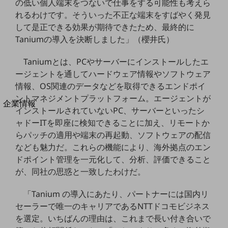
の低い個人端末をつないで仕事をする可能性も考えら
法人向けモバイルトップ
れるわけです。そういった不正な端末をすばやく発見
はじめての方へ
して是正できる効果が期待できたため、最終的に
サービス・商品を探す
新規会員登録/ログインはこちら
Taniumの導入を決断しました」（櫻井氏）
100回線以上のお問い合わせ・お見積りはこちら
Taniumとは、PCやサーバーにインストールしたエ
ージェントを通してハードウェア情報やソフトウェア
情報、OS関連のデータなどを取得できるエンドポイ
ントマネジメントプラットフォーム。エージェントが
別ウィンドウで開きます
企業情報
インストールされていないPC、サーバーといったシ
企業情報TOP
ャドーITを即座に検知できることに加え、リモートか
会社案内
らパッチの適用や端末の再起動、ソフトウェアの配信
会社案内TOP
なども魅力だ。これらの機能により、海外拠点のエン
組織
ドポイント管理を一元化して、分析、評価できること
が、同社の思惑と一致したわけだ。
沿革
「Tanium の導入にあたり、パートナーには国内リ
社長からのご挨拶
セーラーで唯一のキャリアであるNTTドコモビジネス
事業拠点
を選定。いちばんの理由は、これまで長い付き合いで