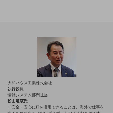
職場環境整備
地域共創・地方創生
セキュリティ対策
遠隔監視
顧客体験（CX）改善
自動化・省電化
人材不足解消
業種・業態で探す
業種・業態で探すTOP
自治体
大和ハウス工業株式会社
執行役員
一次産業
情報システム部門担当
医療・介護
松山竜蔵氏
「安全・安心にITを活用できることは、海外で仕事を
観光