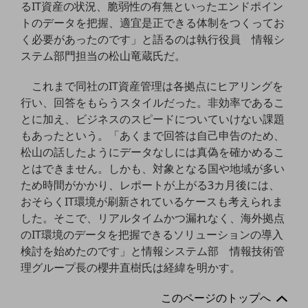
ビジネスお役立ち情報
るIT資産の状況、脆弱性の有無といったエンドポイン
トのデータを把握、適宜是正できる体制をつくってお
旬な話題やお役立ち資料などDXの課題を
く必要があったのです」と語るのは執行役員 情報シ
解決するヒントをお届けする記事サイト
新着記事
ステム部門担当の松山竜蔵氏だ。
お役立ち資料ダウンロード
トレンド記事特集
これまで同社のIT資産管理は各拠点にヒアリングを
IT用語集
行い、回答をもらうスタイルだった。非効率であるこ
中堅中小企業向け
とに加え、ビジネスのスピードについていけない課題
サービス・ソリューション
もあったという。「あくまで回答は自己申告のため、
課題やニーズに合ったサービスをご紹介し、
松山の話したようにデータなしには真偽を確かめるこ
中堅中小企業のビジネスをサポート！
とはできません。しかも、対象となる国や地域が多い
お悩みから見つける
ため時間がかかり、レポートが上がる3カ月後には、
お悩みから見つけるTOP
おそらくIT環境が刷新されているケースも考えられま
ネットワーク
した。そこで、リアルタイムかつ漏れなく、海外拠点
のIT環境のデータを把握できるソリューションの導入
モバイル・音声
検討を始めたのです」と情報システム部 情報技術管
バックオフィス
理グループ長の櫻井直樹氏は経緯を明かす。
リモート・ハイブリッドワーク
このページのトップへ