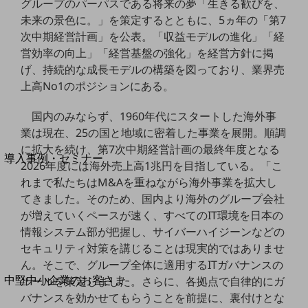
セキュリティ
グループのパーパスである将来の夢「生きる歓びを、
未来の景色に。」を策定するとともに、5ヵ年の「第7
運用保守・故障紛失サポート
次中期経営計画」を公表。「収益モデルの進化」「経
回線・ネットワーク
営効率の向上」「経営基盤の強化」を経営方針に掲
お手続き
げ、持続的な成長モデルの構築を図っており、業界売
上高No1のポジションにある。
国内のみならず、1960年代にスタートした海外事
業は現在、25の国と地域に密着した事業を展開。順調
別ウィンドウで開きます
サービスをご利用中のお客さま
に拡大を続け、第7次中期経営計画の最終年度となる
導入事例・セミナー
2026年度には海外売上高1兆円を目指している。「こ
導入事例TOP
れまで私たちはM&Aを重ねながら海外事業を拡大し
てきました。そのため、国内より海外のグループ会社
最新の導入事例や注目の導入事例をご紹介します
セミナー
が増えていくペースが速く、すべてのIT環境を日本の
情報システム部が把握し、サイバーハイジーンなどの
開催・出展する各種セミナー、イベント情報をご紹介します
セキュリティ対策を講じることは現実的ではありませ
ん。そこで、グループ全体に適用するITガバナンスの
別ウィンドウで開きます
中堅中小企業のお客さま
ルールを策定しました。さらに、各拠点で自律的にガ
NTTドコモビジネスウォッチ
バナンスを効かせてもらうことを前提に、裏付けとな