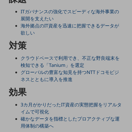
5G
ITガバナンスの強化でスピーディな海外事業の
IoT
展開を支えたい
海外拠点のIT資産を迅速に把握できるデータが
AI
欲しい
データ利活用
対策
運用管理
クラウドベースで利用でき、不正な野良端末を
業務支援・マーケティング
検知できる「Tanium」を選定
災害対策・BCP
グローバルの豊富な知見を持つNTTドコモビジ
課題・ニーズで探す
ネスとともに導入を推進
課題・ニーズで探すTOP
効果
コミュニケーション・情報共有
マーケティング
3カ月がかりだったIT資産の実態把握をリアルタ
イムで可視化
業務効率化
確かなデータを指標としたプロアクティブな運
災害対策
用体制の構築へ