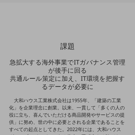
通信モジュール製品
衛星携帯電話
IOT完了済みメーカーブランド製品
料金
課題
料金TOP
ドコモBiz データ無制限 ドコモ MAX ドコモ mini ドコモBiz かけ放題
急拡大する海外事業でITガバナンス管理
ケータイプラン
が後手に回る
共通ルール策定に加え、IT環境を把握す
5Gデータプラス
るデータが必要に
データプラス
大和ハウス工業株式会社は1955年、「建築の工業
IoT向け回線料金
化」を企業理念に創業。以来、一貫して「多くの人の
home5Gプラン
役に立ち、喜んでいただける商品開発やサービスの提
モバイルサービス
供」に努め、世の中に必要とされる企業であることを
端末の一元管理
すべての起点としてきた。2022年には、大和ハウス