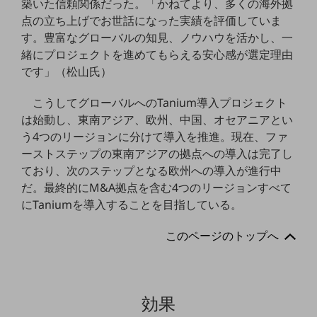
築いた信頼関係だった。「かねてより、多くの海外拠
グループ会社
点の立ち上げでお世話になった実績を評価していま
会社案内パンフレット
す。豊富なグローバルの知見、ノウハウを活かし、一
ニュースルーム
緒にプロジェクトを進めてもらえる安心感が選定理由
ニュースルームTOP
です」（松山氏）
ニュースリリース
こうしてグローバルへのTanium導入プロジェクト
地域からの発表
は始動し、東南アジア、欧州、中国、オセアニアとい
う4つのリージョンに分けて導入を推進。現在、ファ
重要なお知らせ
ーストステップの東南アジアの拠点への導入は完了し
お知らせ
ており、次のステップとなる欧州への導入が進行中
だ。最終的にM&A拠点を含む4つのリージョンすべて
社外からの評価実績
にTaniumを導入することを目指している。
サステナビリティ
サステナビリティTOP
このページのトップへ
NTTドコモビジネスグループのサステナビリティ
サステナビリティ基本方針
サステナビリティレポート
効果