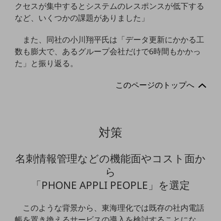
セキュリティ
クセスが集中するとシステムのレスポンスが低下する
など、いくつかの課題がありました」
その他のお悩みはこちら
業界から見つける
また、同社の小川翔平氏は「データ更新にかかる工
業界から見つけるTOP
数も膨大で、あるグループ会社だけで6時間もかかっ
製造業
た」と振り返る。
小売・卸売業
このページのトップへ
運輸業
建設業
対策
地域産業
その他の業界はこちら
名刺情報管理などの機能面やコスト面か
ゲーム感覚で見つける
ら
ビジネスお悩み診断
NTTドコモビジネス
「PHONE APPLI PEOPLE」を選定
オンラインショップ
このような背景から、東海理化では既存の社内電話
モバイル・ICTサービスをオンラインで
帳を置き換えるサービスの導入を検討することにな
相談・申し込みができるバーチャルショップ