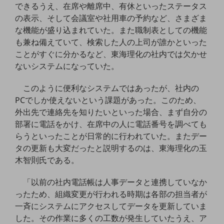
ビジネスお役立ち情報
できるうえ、在席や離席中、有休といったステータス
の表示、そして会議室や社用車の予約など、さまざま
旬な話題やお役立ち資料などDXの課題を
な機能が盛り込まれていた。また職制表としての機能
解決するヒントをお届けする記事サイト
新着記事
も兼ね備えていて、検索した人の上司が誰かといった
お役立ち資料ダウンロード
ことがすぐに分かるなど、東海理化の社内では欠かせ
トレンド記事特集
ないシステムになっていた。
IT用語集
中堅中小企業向け
このように便利なシステムではあったが、社内の
サービス・ソリューション
PCでしか使えないという課題があった。このため、
課題やニーズに合ったサービスをご紹介し、
外出先で連絡先を知りたいといった場合、まず自分の
中堅中小企業のビジネスをサポート！
部署に電話をかけ、在席中の人に電話番号を調べても
お悩みから見つける
らうといったことが日常的に行われていた。またデー
お悩みから見つけるTOP
タの更新も大変だったと説明するのは、東海理化の玉
ネットワーク
木智則氏である。
モバイル・音声
「以前の社内電話帳は人事データと連携していなか
バックオフィス
ったため、組織変更が行われる時期は各部の担当者が
一斉にシステムにアクセスしてデータを更新していま
リモート・ハイブリッドワーク
した。その作業に多くの工数が発生していたうえ、ア