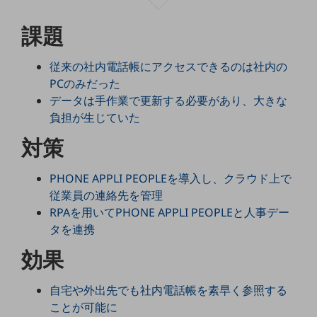
5G
課題
IoT
AI
従来の社内電話帳にアクセスできるのは社内の
PCのみだった
データ利活用
データは手作業で更新する必要があり、大きな
運用管理
負担が生じていた
対策
業務支援・マーケティング
災害対策・BCP
PHONE APPLI PEOPLEを導入し、クラウド上で
課題・ニーズで探す
従業員の連絡先を管理
課題・ニーズで探すTOP
RPAを用いてPHONE APPLI PEOPLEと人事デー
コミュニケーション・情報共有
タを連携
マーケティング
効果
業務効率化
自宅や外出先でも社内電話帳を素早く参照する
災害対策
ことが可能に