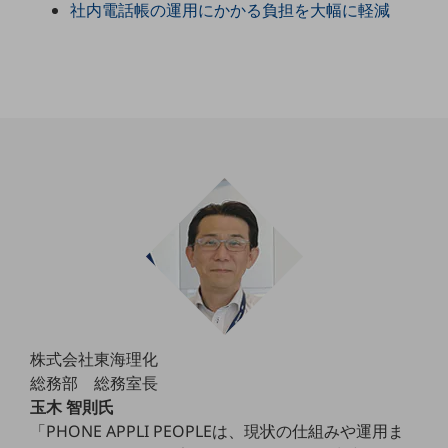
社内電話帳の運用にかかる負担を大幅に軽減
職場環境整備
地域共創・地方創生
セキュリティ対策
遠隔監視
顧客体験（CX）改善
自動化・省電化
人材不足解消
業種・業態で探す
業種・業態で探すTOP
自治体
一次産業
株式会社東海理化
総務部 総務室長
医療・介護
玉木 智則氏
観光
「PHONE APPLI PEOPLEは、現状の仕組みや運用ま