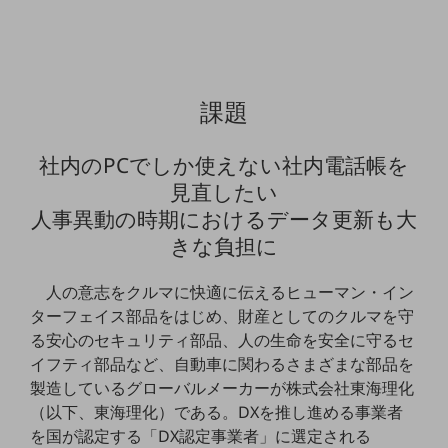
通信モジュール製品
衛星携帯電話
課題
IOT完了済みメーカーブランド製品
料金
料金TOP
社内のPCでしか使えない社内電話帳を
ドコモBiz データ無制限 ドコモ MAX ドコモ mini ドコモBiz かけ放題
見直したい
人事異動の時期におけるデータ更新も大
ケータイプラン
きな負担に
5Gデータプラス
人の意志をクルマに快適に伝えるヒューマン・イン
データプラス
ターフェイス部品をはじめ、財産としてのクルマを守
IoT向け回線料金
る安心のセキュリティ部品、人の生命を安全に守るセ
イフティ部品など、自動車に関わるさまざまな部品を
home5Gプラン
製造しているグローバルメーカーが株式会社東海理化
モバイルサービス
（以下、東海理化）である。DXを推し進める事業者
端末の一元管理
を国が認定する「DX認定事業者」に選定される