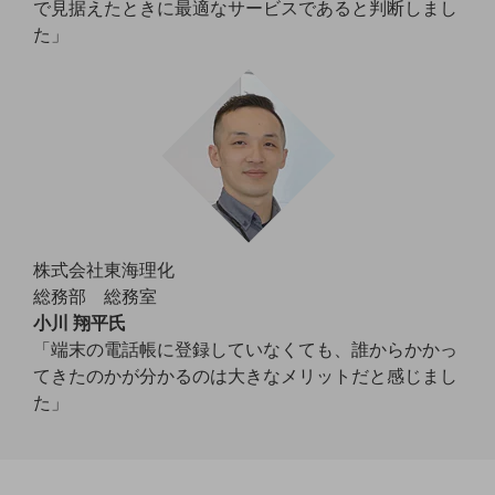
で見据えたときに最適なサービスであると判断しまし
教育
た」
モビリティ
製造・建設業
小売業
キーワードで探す
モバイルTOP
法人向けスマホ・携帯に関する、
おすすめの機種、料金やサービスをご紹介
製品
株式会社東海理化
製品TOP
総務部 総務室
小川 翔平氏
ビジネス向けスマートフォン
「端末の電話帳に登録していなくても、誰からかかっ
タフネススマートフォン
てきたのかが分かるのは大きなメリットだと感じまし
た」
データ通信製品
ドコモケータイ
5G対応ホームルーター