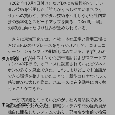
セキュリティ
（2021年10月1日付け）などDXにも積極的で、デジ
タル技術を活用した「誰もがくらしやすいまちづく
運用保守・故障紛失サポート
り」への貢献や、デジタル技術を活用しながら社内業
回線・ネットワーク
務の効率化とスピードアップを図る「DXed町工場」
お手続き
の実現に向けた取り組みが進められている。
さらに東海理化では、本社・本社工場と音羽工場に
おけるPBXのリプレースをきっかけとして、コミュニ
ケーションインフラの刷新も進めている。まず行われ
別ウィンドウで開きます
サービスをご利用中のお客さま
たのは、ビジネスホンから携帯電話およびスマートフ
導入事例・セミナー
ォンへの移行で、オフィスに設置されていたビジネス
導入事例TOP
ホンの多くを廃止できた。これによりどこでも通話が
最新の導入事例や注目の導入事例をご紹介します
できる環境を整えていたことで、新型コロナウイルス
セミナー
感染症が拡大した際に、スムーズに在宅勤務に切り替
えることができた。
開催・出展する各種セミナー、イベント情報をご紹介します
一方で課題となっていたのが、社内電話帳である。
別ウィンドウで開きます
中堅中小企業のお客さま
従来使われていたのは、情報システム部門の従業員が
NTTドコモビジネスウォッチ
独自に開発したシステムであり、部署名や名前で検索