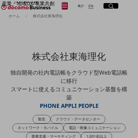
産業・地域DX/事業共創
サイト内検索
開く
日本語
English
メニュー
開く
JP
EN
OPEN HUB for Plural Futures
ホーム
株式会社東海理化
自律・分散・協調型社会の実現を目指し、
フリーワードを入力して探す
「社会可能性」を探究・実装する事業共創エコシステムです。
OPEN HUB for Plural Futuresとは
イベント/ウェビナー
検索する
記事コンテンツ
プレイヤー(カタリスト/パートナー企業)
株式会社東海理化
事例
Smart World
フリーワードでNTTドコモビジネスの
取り組みを検索
独自開発の社内電話帳をクラウド型Web電話帳
産業・地域DXプラットフォーマーとして
企業と地域が持続成長する社会を目指します
に移行
Smart City
スマートに使えるコミュニケーション基盤を構
Smart Education
Smart Healthcare
築
Smart Industry
PHONE APPLI PEOPLE
Smart Mobility
Smart Worksite
生成AI(Generative AI)
製造
クラウド・データセンター
地域の取り組み
ネットワーク・モバイル
電話・映像コミュニケーション
地域社会を支える皆さまと地域課題の解決や
業務支援・マーケティング
1,001名以上