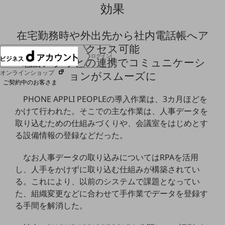
効果
協賛
NTTドコモグループ
在宅勤務時や外出先から社内電話帳へア
クセス可能
ログイン
電話アプリとの連携でコミュニケーシ
オンラインショップ
ョンがスムーズに
ご契約中のお客さま
PHONE APPLI PEOPLEの導入作業は、3カ月ほどを
サービス別サポート情報
かけて行われた。そこでの主な作業は、人事データを
取り込むための仕組みづくりや、会議室をはじめとす
る設備情報の登録などだった。
なお人事データの取り込みについてはRPAを活用
ご契約中サービスの一元管理
し、人手をかけずに取り込む仕組みが構築されてい
る。これにより、以前のシステムで課題となってい
た、組織変更などに合わせて手作業でデータを登録す
る手間を解消した。
Web明細(ビリングステーション)