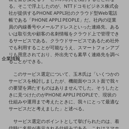
法人向けモバイルトップ
る。そこで浮上したのが、NTTドコモビジネス株式会
はじめての方へ
社が提供するPHONE APPLI社のクラウド型Web電話
サービス・商品を探す
帳である「PHONE APPLI PEOPLE」だ。社内の従業
新規会員登録/ログインはこちら
100回線以上のお問い合わせ・お見積りはこちら
員の内線番号やメールアドレスといった連絡先、ある
いは取引先や顧客の名刺情報をクラウド上で管理でき
るサービスである。クラウドサービスであるため社外
でも利用することが可能なうえ、スマートフォンアプ
リも用意されており、外出先でも素早く連絡先を調べ
別ウィンドウで開きます
企業情報
ることができる。
企業情報TOP
会社案内
このサービス選定について、玉木氏は「いくつかの
会社案内TOP
サービスを検討しましたが、機能面やコスト面で我々
の要望を満たすものはありませんでした。そうしたと
組織
きに見つけたのがPHONE APPLI PEOPLEで、現状の
沿革
仕組みや運用まで考えたときに、我々にとって最適な
サービスだと考えました」と述べる。
社長からのご挨拶
事業拠点
サービス選定のポイントとして挙げられたのは、着
信時に名前が表示される仕組みである。これはスマホ