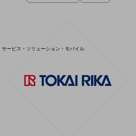
地域経済のさらなる活性化に取り組みます
自治体・地域社会との共創
LGPF(Local Government Platform)
別ウィンドウで開きます
サービス・ソリューション・モバイル
サービス・ソリューションTOP
DXに関する課題を解決する
サービス・ソリューションをご紹介
カテゴリーで探す
カテゴリーで探すTOP
ネットワーク・モバイル
クラウド・データセンター
電話・映像コミュニケーション
セキュリティ