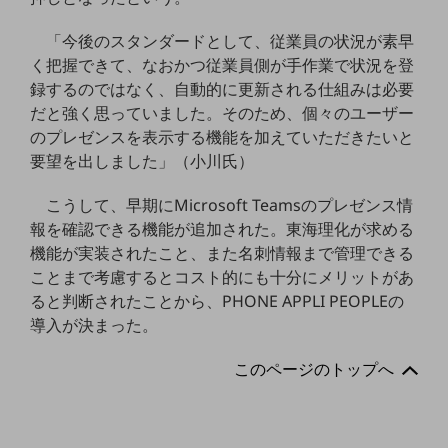
ダイバーシティ
経営情報
「今後のスタンダードとして、従業員の状況が素早
経営情報TOP
く把握できて、なおかつ従業員側が手作業で状況を登
録するのではなく、自動的に更新される仕組みは必要
業績
だと強く思っていました。そのため、個々のユーザー
決算公告
のプレゼンスを表示する機能を加えていただきたいと
要望を出しました」（小川氏）
電子公告
基礎的電気通信役務損益明細表
こうして、早期にMicrosoft Teamsのプレゼンス情
採用情報
報を確認できる機能が追加された。東海理化が求める
採用情報TOP
機能が実装されたこと、また名刺情報まで管理できる
ことまで考慮するとコスト的にも十分にメリットがあ
新卒採用
ると判断されたことから、PHONE APPLI PEOPLEの
経験者採用
導入が決まった。
障がい者採用
このページのトップへ
人材育成制度
広告・協賛
広告