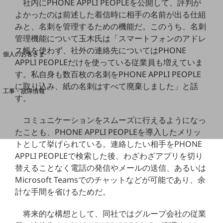
社内にPHONE APPLI PEOPLEを公開して、評判が
よかったのは前述した着信時に相手の名前が出る仕組
みと、名刺を管理するための機能だ。このうち、名刺
料金分析(ご利用料金管理サービス)
管理機能について玉木氏は「スマートフォンのアドレ
Web明細(My docomo)
ス帳を使わず、社外の連絡先についてはPHONE
個人のお客さま
APPLI PEOPLEだけを使っている従業員も増えていま
NTTドコモ
す。私自身も数百枚の名刺をPHONE APPLI PEOPLE
OCNなど
に取り込み、紙の名刺はすべて廃棄しました」と話
工事・故障情報
す。
お客さまサポートサイト
SDPFナレッジセンター
コミュニケーションをスムーズに行えるようになっ
たことも、PHONE APPLI PEOPLEを導入したメリッ
NTTドコモ 通信障害情報
トとして挙げられている。連絡したい相手をPHONE
APPLI PEOPLEで検索した後、わざわざアプリを切り
替えることなく電話の発信やメールの送信、あるいは
Microsoft Teamsでのチャットなどが可能であり、余
計な手間を省けるためだ。
将来的な構想として、同社ではグループ会社の従業