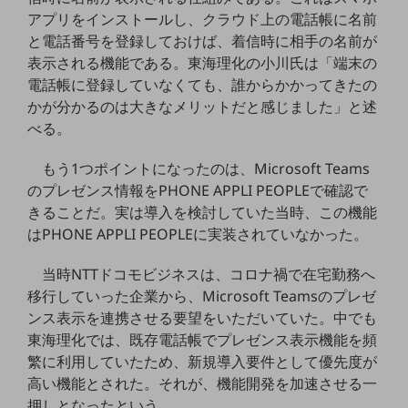
グループ会社
アプリをインストールし、クラウド上の電話帳に名前
会社案内パンフレット
と電話番号を登録しておけば、着信時に相手の名前が
ニュースルーム
表示される機能である。東海理化の小川氏は「端末の
ニュースルームTOP
電話帳に登録していなくても、誰からかかってきたの
かが分かるのは大きなメリットだと感じました」と述
ニュースリリース
べる。
地域からの発表
もう1つポイントになったのは、Microsoft Teams
重要なお知らせ
のプレゼンス情報をPHONE APPLI PEOPLEで確認で
きることだ。実は導入を検討していた当時、この機能
お知らせ
はPHONE APPLI PEOPLEに実装されていなかった。
社外からの評価実績
サステナビリティ
当時NTTドコモビジネスは、コロナ禍で在宅勤務へ
サステナビリティTOP
移行していった企業から、Microsoft Teamsのプレゼ
NTTドコモビジネスグループのサステナビリティ
ンス表示を連携させる要望をいただいていた。中でも
東海理化では、既存電話帳でプレゼンス表示機能を頻
サステナビリティ基本方針
繁に利用していたため、新規導入要件として優先度が
高い機能とされた。それが、機能開発を加速させる一
サステナビリティレポート
押しとなったという。