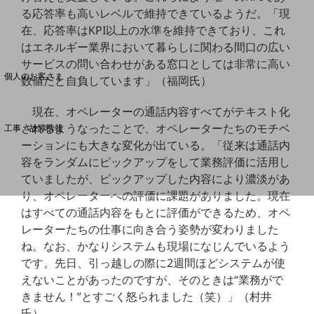
る応答率も高いレベルで維持できているようだ。「現
在、応答率はKPI以上の水準を維持できており、これ
料金分析(ご利用料金管理サービス)
はエネルギー業界において暮らしに関わる間口の広い
Web明細(My docomo)
サービスの問い合わせがある窓口としては非常に高い
個人のお客さま
数値だと自負しています」（福岡氏）
NTTドコモ
現在、オペレーターの通話内容すべてがテキスト化
OCNなど
されるようなったことで、オペレーターたちのモチベ
工事・故障情報
お客さまサポートサイト
ーションにも大きな変化が出ている。「従来は通話内
容をランダムにピックアップをして業務評価に活用し
SDPFナレッジセンター
ていましたが、ピックアップした内容により濃淡があ
NTTドコモ 通信障害情報
り、オペレーターへの評価に課題がありました。現在
はすべての通話内容をもとに評価ができるため、オペ
レーターたちの仕事に向き合う姿勢が変わりました
ね。なお、かなりシステムも現場になじんでいるよう
です。先日、引っ越しの際に2週間ほどシステムが使
えないことがあったのですが、そのときは“業務がで
きません！”とすごく怒られました（笑）」（村井
氏）