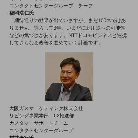
教育
コンタクトセンターグループ チーフ
福岡浩仁氏
モビリティ
「期待通りの効果が出ていますが、まだ100％ではあ
製造・建設業
りません。導入して3年、いまだに新用途への可能性
などの気づきがあります。NTTドコモビジネスと連携
小売業
してさらなる改善を進めていく計画です」
キーワードで探す
モバイルTOP
法人向けスマホ・携帯に関する、
おすすめの機種、料金やサービスをご紹介
製品
製品TOP
ビジネス向けスマートフォン
タフネススマートフォン
大阪ガスマーケティング株式会社
データ通信製品
リビング事業本部 CX推進部
カスタマーサポートチーム
ドコモケータイ
コンタクトセンターグループ
5G対応ホームルーター
村井寿行氏