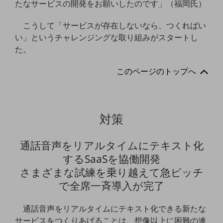
たなサービスの開発をお願いしたのです」（福岡氏）
セキュリティ
その他のお悩みはこちら
こうして「サービスが存在しないなら、つくればい
業界から見つける
い」というチャレンジングな取り組みがスタートし
業界から見つけるTOP
た。
製造業
このページのトップへ
小売・卸売業
運輸業
対策
建設業
地域産業
通話音声をリアルタイムにテキスト化
その他の業界はこちら
するSaaSを協働開発
ゲーム感覚で見つける
さまざまな試練を乗り越えて急ピッチ
ビジネスお悩み診断
NTTドコモビジネス
で全席一斉導入が完了
オンラインショップ
通話音声をリアルタイムにテキスト化できる新たな
モバイル・ICTサービスをオンラインで
サービスをつくりあげることは、想像以上に困難の連
相談・申し込みができるバーチャルショップ