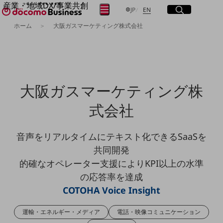
産業・地域DX/事業共創
サイト内検索
開く
日本語
English
メニュー
開く
JP
EN
OPEN HUB for Plural Futures
ホーム
大阪ガスマーケティング株式会社
自律・分散・協調型社会の実現を目指し、
フリーワードを入力して探す
「社会可能性」を探究・実装する事業共創エコシステムです。
OPEN HUB for Plural Futuresとは
イベント/ウェビナー
検索する
記事コンテンツ
プレイヤー(カタリスト/パートナー企業)
大阪ガスマーケティング株
事例
Smart World
フリーワードでNTTドコモビジネスの
式会社
取り組みを検索
産業・地域DXプラットフォーマーとして
企業と地域が持続成長する社会を目指します
音声をリアルタイムにテキスト化できるSaaSを
Smart City
Smart Education
共同開発
Smart Healthcare
的確なオペレーター支援によりKPI以上の水準
Smart Industry
Smart Mobility
の応答率を達成
Smart Worksite
COTOHA Voice Insight
生成AI(Generative AI)
地域の取り組み
運輸・エネルギー・メディア
電話・映像コミュニケーション
地域社会を支える皆さまと地域課題の解決や