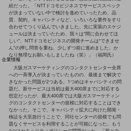
法人向けモバイルトップ
続だった。「NTTドコモビジネスでサービススペック
はじめての方へ
が決まっていない中で検討を進めていったため、品
サービス・商品を探す
質、契約、キャパシティなど、いろいろな要件をすり
新規会員登録/ログインはこちら
100回線以上のお問い合わせ・お見積りはこちら
合わせてつくり込んでいきました。先に実装のスケジ
ュールは決まっていたため、我々は“間に合わせてほ
しい”、NTTドコモビジネスの開発チームは“できませ
ん”の押し問答を重ね、少しずつ前に進めました。か
なり無理なお願いもしましたね（笑）」（福岡氏）
別ウィンドウで開きます
企業情報
企業情報TOP
大阪ガスマーケティングのコンタクトセンター全席
会社案内
への一斉導入が決まっていたものの、最後まで解決で
会社案内TOP
きなかった問題が2つある。1つめはキャパシティの問
題だ。新サービスは当初は最大400席までに対応する
組織
想定だったが、最大400席では大阪ガスマーケティン
沿革
グのコンタクトセンターの規模に対応することはでき
なかった。そこで、キャパシティ拡大に向けた開発・
社長からのご挨拶
検証を大至急行うことで、同社センターの規模でも問
事業拠点
題なくサービスを利用することが可能になった。もう
1つはセキュリティポリシーの問題だった。「我々の