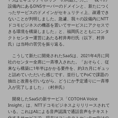
グループ会社
設備内にあるDNSサーバーのドメインと、新たにつく
会社案内パンフレット
ったサービスのドメインがセキュリティ上、疎通でき
ニュースルーム
ないことが判明しました。急遽、我々の設備内にNTT
ニュースルームTOP
ドコモビジネスの機器を置いてサービスにアクセスで
きる環境を構築しました」と、福岡氏とともにコンタ
ニュースリリース
クトセンター運営にあたる村井寿行氏（以下、村井
地域からの発表
氏）は当時の苦労を振り返る。
重要なお知らせ
こうして新たに開発されたSaaSは、2021年4月に同
お知らせ
社のセンター全席に一斉導入された。「おそらく、従
来なら構築に1年半はかかる要件を、約3カ月にギュッ
社外からの評価実績
と詰めていただいた感じです。並行してPoCで課題の
サステナビリティ
抽出と改善を行いながら、どうにか予定通りに一斉導
サステナビリティTOP
入が完了しました」（村井氏）
NTTドコモビジネスグループのサステナビリティ
開発したSaaSの新サービス「COTOHA Voice
サステナビリティ基本方針
Insight」は、NTTドコモビジネスよりリリースされて
サステナビリティレポート
いる。これはAIによる音声認識で通話音声をテキスト
化するサービスで、現在はコンタクトセンター向けの