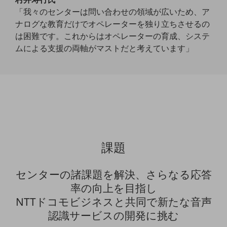
「我々のセンターは問い合わせの領域が広いため、ア
通信モジュール製品
ナログな教育だけでオペレーターを独り立ちさせるの
は困難です。これからはオペレーターの育成、システ
衛星携帯電話
ムによる支援の両軸がマストだと考えています」
IOT完了済みメーカーブランド製品
料金
料金TOP
ドコモBiz データ無制限 ドコモ MAX ドコモ mini ドコモBiz かけ放題
ケータイプラン
5Gデータプラス
課題
データプラス
IoT向け回線料金
センターの諸課題を解決、さらなる応答
率の向上を目指し
home5Gプラン
モバイルサービス
NTTドコモビジネスと共同で新たな音声
端末の一元管理
認識サービスの開発に挑む