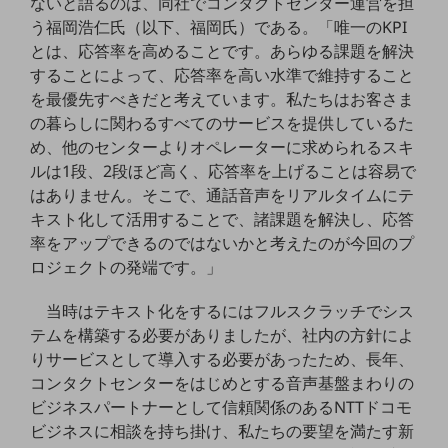
ないと語るのは、同社でコンタクトセンター運営を担
ビジネスお役立ち情報
う福岡浩仁氏（以下、福岡氏）である。「唯一のKPI
旬な話題やお役立ち資料などDXの課題を
とは、応答率を高めることです。あらゆる課題を解決
解決するヒントをお届けする記事サイト
することによって、応答率を高い水準で維持すること
新着記事
お役立ち資料ダウンロード
を最優先すべきだと考えています。私たちはお客さま
トレンド記事特集
の暮らしに関わるすべてのサービスを提供しているた
IT用語集
め、他のセンターよりオペレーターに求められるスキ
中堅中小企業向け
ルは1段、2段ほど高く、応答率を上げることは容易で
サービス・ソリューション
はありません。そこで、通話音声をリアルタイムにテ
課題やニーズに合ったサービスをご紹介し、
キスト化して活用することで、諸課題を解決し、応答
中堅中小企業のビジネスをサポート！
率をアップできるのではないかと考えたのが今回のプ
お悩みから見つける
ロジェクトの発端です。」
お悩みから見つけるTOP
ネットワーク
当時はテキスト化をするにはフルスクラッチでシス
テムを構築する必要がありましたが、社内の方針によ
モバイル・音声
りサービスとして導入する必要があったため、長年、
コンタクトセンターをはじめとする音声基盤まわりの
バックオフィス
ビジネスパートナーとして信頼関係のあるNTTドコモ
リモート・ハイブリッドワーク
ビジネスに相談を持ち掛け、私たちの要望を満たす新