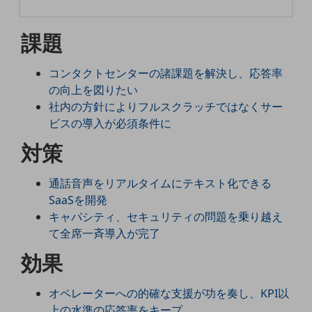
5G
課題
IoT
AI
コンタクトセンターの諸課題を解決し、応答率
データ利活用
の向上を図りたい
社内の方針によりフルスクラッチではなくサー
運用管理
ビスの導入が必須条件に
業務支援・マーケティング
対策
災害対策・BCP
課題・ニーズで探す
通話音声をリアルタイムにテキスト化できる
課題・ニーズで探すTOP
SaaSを開発
キャパシティ、セキュリティの問題を乗り越え
コミュニケーション・情報共有
て全席一斉導入が完了
マーケティング
効果
業務効率化
オペレーターへの的確な支援が功を奏し、KPI以
災害対策
上の水準の応答率をキープ