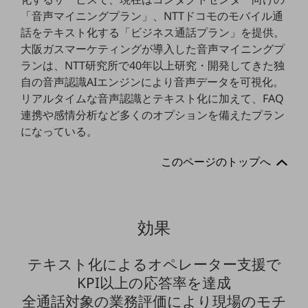
ダイバーシティ
「音声マイニングプラン」、NTTドコモのモバイル通
経営情報
話をテキスト化する「ビジネス通話プラン」を提供。
経営情報TOP
大阪ガスマーケティングが導入した音声マイニングプ
業績
ランは、NTT研究所で40年以上研究・開発してきた独
自の音声認識AIエンジンにより音声データを可視化。
決算公告
リアルタイムな音声認識とテキスト化に加えて、FAQ
電子公告
連携や感情分析など多くのオプションを備えたプラン
になっている。
基礎的電気通信役務損益明細表
採用情報
このページのトップへ
採用情報TOP
新卒採用
経験者採用
効果
障がい者採用
テキスト化によるオペレーター支援で
人材育成制度
KPI以上の応答率を達成
広告・協賛
広告
全通話対象の業務評価により現場のモチ