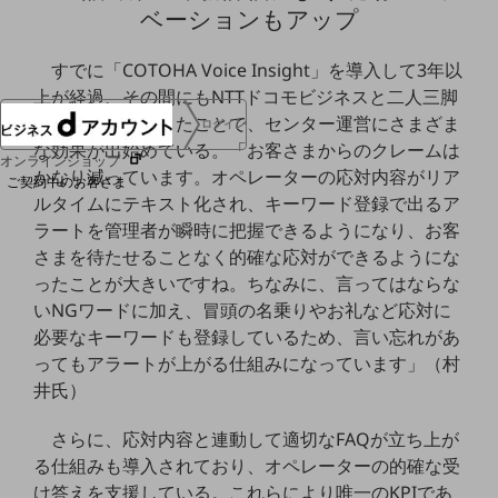
ベーションもアップ
協賛
NTTドコモグループ
すでに「COTOHA Voice Insight」を導入して3年以
上が経過、その間にもNTTドコモビジネスと二人三脚
で改善を重ねてきたことで、センター運営にさまざま
ログイン
な効果が出始めている。「お客さまからのクレームは
オンラインショップ
かなり減っています。オペレーターの応対内容がリア
ご契約中のお客さま
ルタイムにテキスト化され、キーワード登録で出るア
ラートを管理者が瞬時に把握できるようになり、お客
サービス別サポート情報
さまを待たせることなく的確な応対ができるようにな
ったことが大きいですね。ちなみに、言ってはならな
いNGワードに加え、冒頭の名乗りやお礼など応対に
必要なキーワードも登録しているため、言い忘れがあ
ご契約中サービスの一元管理
ってもアラートが上がる仕組みになっています」（村
井氏）
さらに、応対内容と連動して適切なFAQが立ち上が
Web明細(ビリングステーション)
る仕組みも導入されており、オペレーターの的確な受
け答えを支援している。これらにより唯一のKPIであ