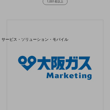
1,001名以上
地域経済のさらなる活性化に取り組みます
自治体・地域社会との共創
LGPF(Local Government Platform)
別ウィンドウで開きます
サービス・ソリューション・モバイル
サービス・ソリューションTOP
DXに関する課題を解決する
サービス・ソリューションをご紹介
カテゴリーで探す
カテゴリーで探すTOP
ネットワーク・モバイル
クラウド・データセンター
電話・映像コミュニケーション
セキュリティ