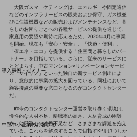
セキュリティ
大阪ガスマーケティングは、エネルギーや固定通信
運用保守・故障紛失サポート
などのインフラサービスの販売および保守、ガス機並
びに住設機器などの販売およびメンテナンスなど、暮
回線・ネットワーク
らしのお困りごとへの各種サービスの提供を通じて、
お手続き
家庭用の要望や期待に応えるため、2020年4月に事業
を開始。現在も「安心・安全」、「快適・便利」、
「省エネ・エコ」を提供する「住空間と暮らしのパー
トナー」を目指している。さらに、従来のサービスに
別ウィンドウで開きます
サービスをご利用中のお客さま
とどまらず、中古マンション×リノベーションサービ
導入事例・セミナー
ス「マイリノ」といった独自の新サービス創出によ
導入事例TOP
り、意欲的に事業の拡大を図っている。同社において
顧客接点の重要な窓口となるのがコンタクトセンター
最新の導入事例や注目の導入事例をご紹介します
セミナー
だ。
開催・出展する各種セミナー、イベント情報をご紹介します
昨今のコンタクトセンター運営を取り巻く環境は、
慢性的な人材不足、離職率の高さ、人材育成の困難
別ウィンドウで開きます
さ、他部署との連携不足など、さまざまな課題を抱え
中堅中小企業のお客さま
ている。これらを解決することで目指すKPIは1つしか
NTTドコモビジネスウォッチ