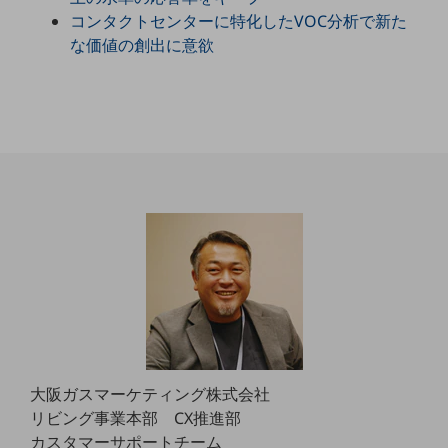
職場環境整備
コンタクトセンターに特化したVOC分析で新た
な価値の創出に意欲
地域共創・地方創生
セキュリティ対策
遠隔監視
顧客体験（CX）改善
自動化・省電化
人材不足解消
業種・業態で探す
業種・業態で探すTOP
自治体
一次産業
医療・介護
大阪ガスマーケティング株式会社
リビング事業本部 CX推進部
観光
カスタマーサポートチーム