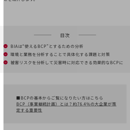
5G
IoT
AI
データ利活用
目次
運用管理
BIAは“使えるBCP”とするための分析
環境と業務を分析することで具体化する課題と対策
業務支援・マーケティング
被害リスクを分析して災害時に対応できる効果的なBCPに
災害対策・BCP
課題・ニーズで探す
課題・ニーズで探すTOP
コミュニケーション・情報共有
■BCPの基本からご覧になりたい方はこちら
マーケティング
BCP（事業継続計画）とは？約76.4％の大企業が策
定する重要性
業務効率化
災害対策