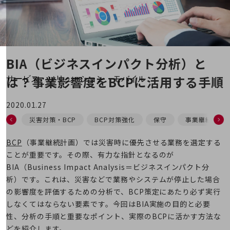
地域経済のさらなる活性化に取り組みます
自治体・地域社会との共創
LGPF(Local Government Platform)
別ウィンドウで開きます
BIA（ビジネスインパクト分析）と
は？事業影響度をBCPに活用する手順
サービス・ソリューション・モバイル
サービス・ソリューションTOP
2020.01.27
DXに関する課題を解決する
サービス・ソリューションをご紹介
災害対策・BCP
BCP対策強化
保守
事業継続計画
カテゴリーで探す
カテゴリーで探すTOP
BCP
（事業継続計画）では災害時に優先させる業務を選定する
ことが重要です。その際、有力な指針となるのが
ネットワーク・モバイル
BIA（Business Impact Analysis＝ビジネスインパクト分
クラウド・データセンター
析）です。これは、災害などで業務やシステムが停止した場合
の影響度を評価するための分析で、BCP策定にあたり必ず実行
電話・映像コミュニケーション
しなくてはならない要素です。今回はBIA実施の目的と必要
セキュリティ
性、分析の手順と重要なポイント、実際のBCPに活かす方法な
どを紹介します。