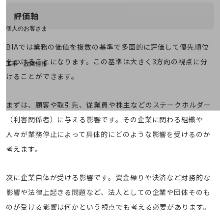
料金分析(ご利用料金管理サービス)
評価軸
Web明細(My docomo)
個人のお客さま
NTTドコモ
BIAでは業務の価値を複数の基準で多面的に評価して優先順位
OCNなど
をつけることになります。この基準は大きく3方向の視点に分
工事・故障情報
お客さまサポートサイト
けることができます。
SDPFナレッジセンター
まずは、顧客や取引先、従業員や株主などのステークホルダー
NTTドコモ 通信障害情報
（利害関係者）に与える影響です。その企業に関わる組織や
人々が業務停止によって具体的にどのような影響を受けるのか
考えます。
次に企業自体が受ける影響です。資金繰りや決済など財務的な
影響や法律上起きる問題など、法人としての企業や団体そのも
のが受ける影響は何かという視点でも考える必要があります。