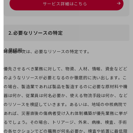
はじめての方へ
サービス詳細はこちら
サービス・商品を探す
新規会員登録/ログインはこちら
100回線以上のお問い合わせ・お見積りはこちら
2.必要なリソースの特定
別ウィンドウで開きます
企業情報
時間軸の次は、必要なリソースの特定です。
企業情報TOP
会社案内
優先させるべき業務に対して、物資、人材、情報、資金などど
会社案内TOP
のようなリソースが必要となるのか徹底的に洗い出します。こ
組織
の場合、製造業であれば製品を製造するのに必要な原材料や機
沿革
器は何か、従業員は何名必要か、使える物流手段は何か、など
社長からのご挨拶
のリソースを検証していきます。あるいは、地域の中核病院で
あれば、災害直後の傷病者受け入れ体制構築が優先業務に挙が
事業拠点
るでしょう。その場合、トリアージ、外来、病棟、検査、手術
グループ会社
の各セクションでどの職務が何名必要か、検査や処置に最低限