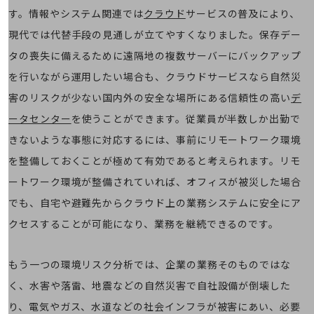
経営情報TOP
す。情報やシステム関連では
クラウド
サービスの普及により、
業績
現代では代替手段の見通しが立てやすくなりました。保存デー
タの喪失に備えるために遠隔地の複数サーバーにバックアップ
決算公告
を行いながら運用したい場合も、クラウドサービスなら自然災
電子公告
害のリスクが少ない国内外の安全な場所にある信頼性の高い
デ
基礎的電気通信役務損益明細表
ータセンター
を使うことができます。従業員が半数しか出勤で
採用情報
採用情報TOP
きないような事態に対応するには、事前にリモートワーク環境
を整備しておくことが極めて有効であると考えられます。リモ
新卒採用
ートワーク環境が整備されていれば、オフィスが被災した場合
経験者採用
でも、自宅や避難先からクラウド上の業務システムに安全にア
障がい者採用
クセスすることが可能になり、業務を継続できるのです。
人材育成制度
広告・協賛
もう一つの環境リスク分析では、企業の業務そのものではな
広告
く、水害や落雷、地震などの自然災害で自社設備が倒壊した
協賛
り、電気やガス、水道などの社会インフラが被害にあい、必要
NTTドコモグループ