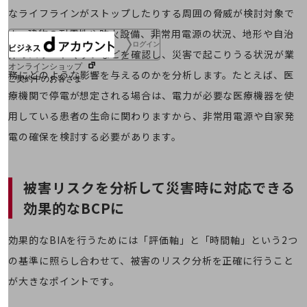
なライフラインがストップしたりする周囲の脅威が検討対象で
す。建物の耐震性や防火設備、非常用電源の状況、地形や自治
ログイン
体のハザードマップなどを確認し、災害で起こりうる状況が業
オンラインショップ
務にどのような影響を与えるのかを分析します。たとえば、医
ご契約中のお客さま
療機関で停電が想定される場合は、電力が必要な医療機器を使
用している患者の生命に関わりますから、非常用電源や自家発
サービス別サポート情報
電の確保を検討する必要があります。
ご契約中サービスの一元管理
被害リスクを分析して災害時に対応できる
効果的なBCPに
効果的なBIAを行うためには「評価軸」と「時間軸」という2つ
Web明細(ビリングステーション)
の基準に照らし合わせて、被害のリスク分析を正確に行うこと
が大きなポイントです。