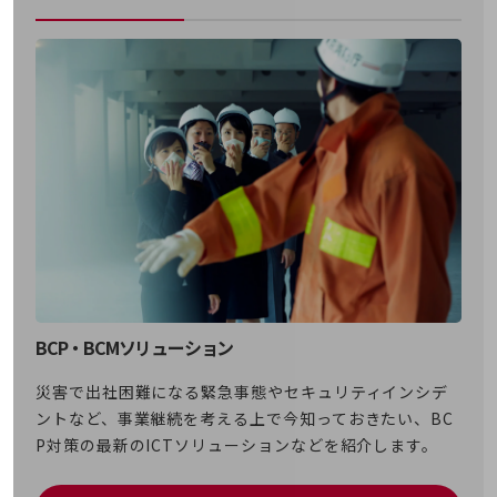
その他のお悩みはこちら
業界から見つける
業界から見つけるTOP
製造業
小売・卸売業
運輸業
建設業
地域産業
その他の業界はこちら
ゲーム感覚で見つける
BCP・BCMソリューション
ビジネスお悩み診断
NTTドコモビジネス
災害で出社困難になる緊急事態やセキュリティインシデ
オンラインショップ
ントなど、事業継続を考える上で今知っておきたい、BC
モバイル・ICTサービスをオンラインで
P対策の最新のICTソリューションなどを紹介します。
相談・申し込みができるバーチャルショップ
法人向けモバイルトップ