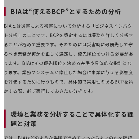
職場環境整備
BIAは“使えるBCP”とするための分析
地域共創・地方創生
セキュリティ対策
BIAとは災害による被害について分析する「ビジネスインパク
ト分析」のことです。BCPを策定するには業務を詳しく分析す
遠隔監視
ることが極めて重要です。そのためには災害時に最優先して守
顧客体験（CX）改善
るべき業務が何かを正しく選定し、優先順位をつける必要があ
自動化・省電化
ります。BIAはその優先順位を決める基準や具体的な指針とな
人材不足解消
ります。業務やシステムが停止した場合に事業に与える影響度
業種・業態で探す
を評価するために行うもので、具体的で実用性のあるBCPを策
業種・業態で探すTOP
定する際、必ず実行しておきたい分析です。
自治体
一次産業
環境と業務を分析することで具体化する課
医療・介護
題と対策
観光
では、BIAはどのような手順で進めていったらよいのかを確認