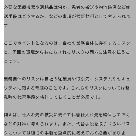
会社案内パンフレット
必要な医療機器や消耗品は何か、患者の搬送や物流確保など輸
ニュースルーム
ニュースルームTOP
送手段はどうするか、などの事項が検証材料として考えられま
す。
ニュースリリース
地域からの発表
ここでポイントとなるのは、自社の業務自体に存在するリスク
重要なお知らせ
と、周囲の環境からもたらされるリスクの両方に注意を払うこ
お知らせ
とです。
社外からの評価実績
サステナビリティ
業務自体のリスクは自社の従業員や取引先、システムやセキュ
サステナビリティTOP
リティに関する脅威のことです。これらのリスクについては緊
NTTドコモビジネスグループのサステナビリティ
急時の代替手段を検討しておくことが必須です。
サステナビリティ基本方針
例えば、仕入れ先の被災に備えて代替仕入れ先を確保しておく
サステナビリティレポート
などの対策が考えられます。また、代替手段を取りづらいリス
ダイバーシティ
クについては復旧の手順を重点的に考えておく必要がありま
経営情報