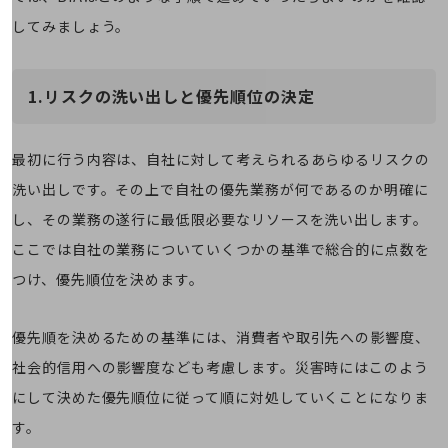
教育
してみましょう。
モビリティ
製造・建設業
1.リスクの洗い出しと優先順位の決定
小売業
キーワードで探す
モバイルTOP
最初に行う内容は、自社に対して考えられるあらゆるリスクの
洗い出しです。その上で自社の優先業務が何であるのか明確に
法人向けスマホ・携帯に関する、
おすすめの機種、料金やサービスをご紹介
し、その業務の遂行に最低限必要なリソースを洗い出します。
製品
製品TOP
ここでは自社の業務についていくつかの基準で総合的に点数を
つけ、優先順位を決めます。
ビジネス向けスマートフォン
タフネススマートフォン
優先順を決めるための基準には、消費者や取引先への影響度、
データ通信製品
社会的信用への影響度なども考慮します。災害時にはこのよう
ドコモケータイ
にして決めた優先順位に従って順に対処していくことになりま
す。
5G対応ホームルーター