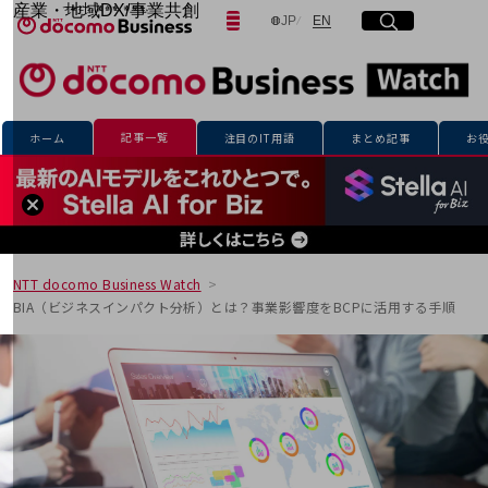
産業・地域DX/事業共創
日本語
English
JP
EN
サイト内検索
開く
メニュー
開く
OPEN HUB for Plural Futures
自律・分散・協調型社会の実現を目指し、
「社会可能性」を探究・実装する事業共創エコシステムです。
フリーワードを入力して探す
OPEN HUB for Plural Futuresとは
イベント/ウェビナー
記事一覧
ホーム
注目のIT用語
まとめ記事
お
記事コンテンツ
検索する
プレイヤー(カタリスト/パートナー企業)
事例
Smart World
フリーワードでNTTドコモビジネスの
取り組みを検索
産業・地域DXプラットフォーマーとして
企業と地域が持続成長する社会を目指します
NTT docomo Business Watch
Smart City
BIA（ビジネスインパクト分析）とは？事業影響度をBCPに活用する手順
Smart Education
Smart Healthcare
Smart Industry
Smart Mobility
Smart Worksite
生成AI(Generative AI)
地域の取り組み
地域社会を支える皆さまと地域課題の解決や