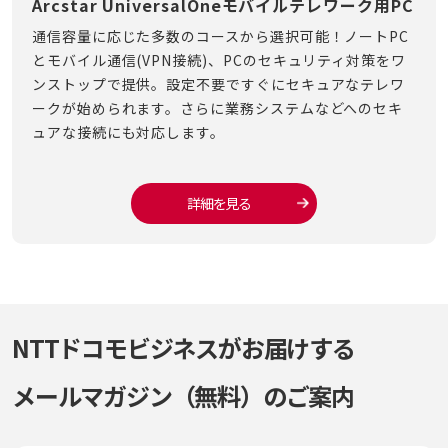
Arcstar UniversalOneモバイルテレワーク用PC
テ
の管
通信容量に応じた多数のコースから選択可能！ノートPC
届い
先進の
とモバイル通信(VPN接続)、PCのセキュリティ対策をワ
に必
フル
ンストップで提供。設定不要ですぐにセキュアなテレワ
供。
で既
ークが始められます。さらに業務システムなどへのセキ
設定
す。
ュアな接続にも対応します。
詳細を見る
NTTドコモビジネスがお届けする
メールマガジン（無料）のご案内