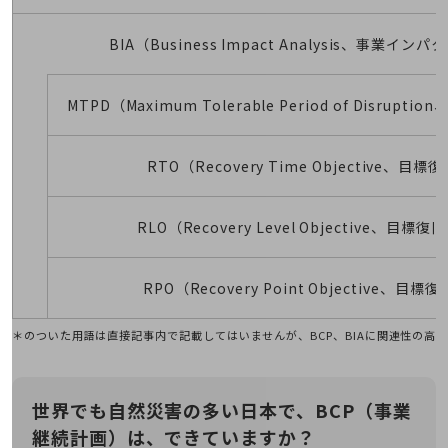
旬な話題やお役立ち資料などDXの課題を
解決するヒントをお届けする記事サイト
BIA（Business Impact Analysis、事業イン
新着記事
お役立ち資料ダウンロード
トレンド記事特集
MTPD（Maximum Tolerable Period of Disrup
IT用語集
中堅中小企業向け
サービス・ソリューション
RTO（Recovery Time Objective、目
課題やニーズに合ったサービスをご紹介し、
中堅中小企業のビジネスをサポート！
RLO（Recovery Level Objective、目標
お悩みから見つける
お悩みから見つけるTOP
ネットワーク
RPO（Recovery Point Objective、目
モバイル・音声
＊のついた用語は直接記事内で記載してはいませんが、BCP、BIAに関連性の高
バックオフィス
リモート・ハイブリッドワーク
世界でも自然災害の多い日本で、
BCP（事業
セキュリティ
継続計画）は、できていますか？