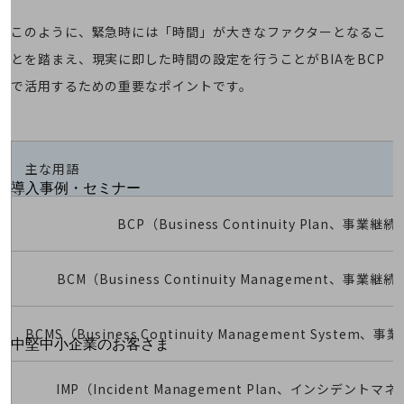
運用保守・故障紛失サポート
このように、緊急時には「時間」が大きなファクターとなるこ
回線・ネットワーク
とを踏まえ、現実に即した時間の設定を行うことがBIAをBCP
お手続き
で活用するための重要なポイントです。
別ウィンドウで開きます
主な用語
サービスをご利用中のお客さま
導入事例・セミナー
導入事例TOP
BCP（Business Continuity Plan、事業継
最新の導入事例や注目の導入事例をご紹介します
セミナー
BCM（Business Continuity Management、事
開催・出展する各種セミナー、イベント情報をご紹介します
BCMS（Business Continuity Management Syste
別ウィンドウで開きます
中堅中小企業のお客さま
NTTドコモビジネスウォッチ
ビジネスお役立ち情報
IMP（Incident Management Plan、インシデント