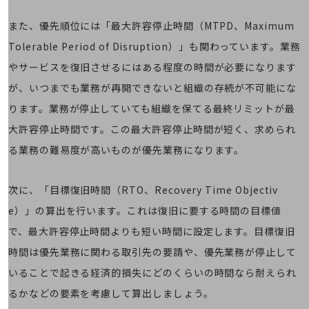
通信モジュール製品
また、優先順位には「最大許容停止時間（MTPD、Maximum
衛星携帯電話
Tolerable Period of Disruption）」も関わっています。業務
IOT完了済みメーカーブランド製品
やサービスを復旧させるにはある程度の時間が必要になります
料金
が、いつまでも業務が再開できないと組織の存続が不可能にな
料金TOP
ります。業務が停止していても組織を保てる最終リミットが最
ドコモBiz データ無制限 ドコモ MAX ドコモ mini ドコモBiz かけ放題
大許容停止時間です。この最大許容停止時間が短く、求められ
ケータイプラン
る業務の難易度が高いものが優先業務になります。
5Gデータプラス
次に、「目標復旧時間（RTO、Recovery Time Objectiv
データプラス
e）」の算出を行います。これは復旧に要する時間の目標値
IoT向け回線料金
で、最大許容停止時間よりも短い時間に設定します。目標復旧
home5Gプラン
時間は優先業務に関わる取引先の要請や、優先業務が停止して
モバイルサービス
いることで起きる経済的損失にどのくらいの時間なら耐えられ
端末の一元管理
るかなどの要素を考慮して算出しましょう。
セキュリティ