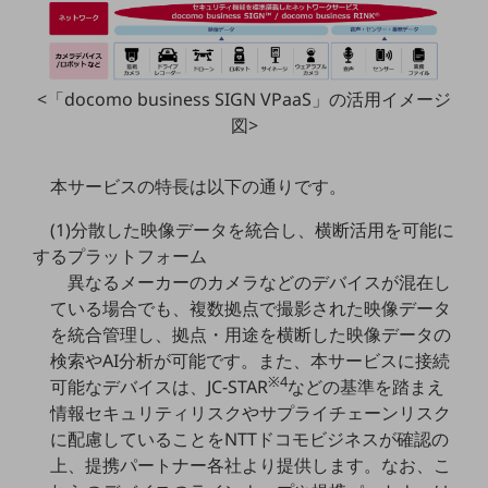
教育
モビリティ
製造・建設業
<「docomo business SIGN VPaaS」の活用イメージ
図>
小売業
キーワードで探す
モバイルTOP
本サービスの特長は以下の通りです。
法人向けスマホ・携帯に関する、
(1)分散した映像データを統合し、横断活用を可能に
おすすめの機種、料金やサービスをご紹介
するプラットフォーム
製品
異なるメーカーのカメラなどのデバイスが混在し
製品TOP
ている場合でも、複数拠点で撮影された映像データ
ビジネス向けスマートフォン
を統合管理し、拠点・用途を横断した映像データの
検索やAI分析が可能です。また、本サービスに接続
タフネススマートフォン
※4
可能なデバイスは、JC-STAR
などの基準を踏まえ
データ通信製品
情報セキュリティリスクやサプライチェーンリスク
に配慮していることをNTTドコモビジネスが確認の
ドコモケータイ
上、提携パートナー各社より提供します。なお、こ
5G対応ホームルーター