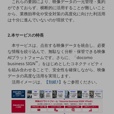
これらの要因により、映像データの一元管理・集約
職場環境整備
ができておらず、横断的に活用することが難しいこと
地域共創・地方創生
から、業務効率化や安全対策の高度化に向けた利活用
は十分に進んでいないのが現状です。
セキュリティ対策
遠隔監視
2.本サービスの特長
顧客体験（CX）改善
本サービスは、点在する映像データを統合し、必要
自動化・省電化
な情報を絞り込んで、無駄なく分析・保管できる映像
AIプラットフォームです。さらに、「docomo
人材不足解消
™
business SIGN
」をはじめとしたコネクティビティ
業種・業態で探す
を組み合わせることで、安全性を確保しながら、映像
業種・業態で探すTOP
データの高度な活用を実現します。
自治体
活用イメージは、
【別紙1】
をご参照ください。
一次産業
医療・介護
観光