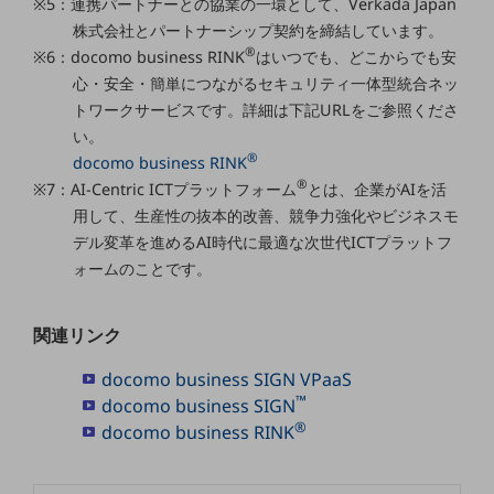
※5：連携パートナーとの協業の一環として、Verkada Japan
グループ会社
株式会社とパートナーシップ契約を締結しています。
会社案内パンフレット
®
※6：docomo business RINK
はいつでも、どこからでも安
ニュースルーム
心・安全・簡単につながるセキュリティ一体型統合ネッ
ニュースルームTOP
トワークサービスです。詳細は下記URLをご参照くださ
ニュースリリース
い。
®
docomo business RINK
地域からの発表
®
※7：AI-Centric ICTプラットフォーム
とは、企業がAIを活
重要なお知らせ
用して、生産性の抜本的改善、競争力強化やビジネスモ
デル変革を進めるAI時代に最適な次世代ICTプラットフ
お知らせ
ォームのことです。
社外からの評価実績
サステナビリティ
関連リンク
サステナビリティTOP
docomo business SIGN VPaaS
NTTドコモビジネスグループのサステナビリティ
™
docomo business SIGN
サステナビリティ基本方針
®
docomo business RINK
サステナビリティレポート