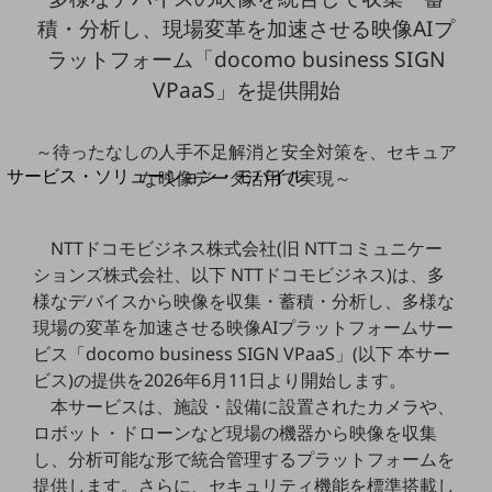
地域経済のさらなる活性化に取り組みます
積・分析し、現場変革を加速させる映像AIプ
自治体・地域社会との共創
LGPF(Local Government Platform)
ラットフォーム「docomo business SIGN
VPaaS」を提供開始
別ウィンドウで開きます
～待ったなしの人手不足解消と安全対策を、セキュア
サービス・ソリューション・モバイル
な映像データ活用で実現～
サービス・ソリューションTOP
DXに関する課題を解決する
NTTドコモビジネス株式会社(旧 NTTコミュニケー
サービス・ソリューションをご紹介
ションズ株式会社、以下 NTTドコモビジネス)は、多
カテゴリーで探す
様なデバイスから映像を収集・蓄積・分析し、多様な
カテゴリーで探すTOP
現場の変革を加速させる映像AIプラットフォームサー
ネットワーク・モバイル
ビス「docomo business SIGN VPaaS」(以下 本サー
ビス)の提供を2026年6月11日より開始します。
クラウド・データセンター
本サービスは、施設・設備に設置されたカメラや、
電話・映像コミュニケーション
ロボット・ドローンなど現場の機器から映像を収集
し、分析可能な形で統合管理するプラットフォームを
セキュリティ
提供します。さらに、セキュリティ機能を標準搭載し