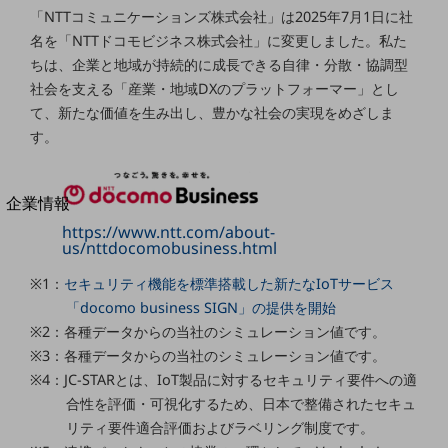
「NTTコミュニケーションズ株式会社」は2025年7月1日に社
法人向けモバイルトップ
はじめての方へ
名を「NTTドコモビジネス株式会社」に変更しました。私た
サービス・商品を探す
ちは、企業と地域が持続的に成長できる自律・分散・協調型
新規会員登録/ログインはこちら
社会を支える「産業・地域DXのプラットフォーマー」とし
100回線以上のお問い合わせ・お見積りはこちら
て、新たな価値を生み出し、豊かな社会の実現をめざしま
す。
別ウィンドウで開きます
企業情報
企業情報TOP
https://www.ntt.com/about-
us/nttdocomobusiness.html
会社案内
会社案内TOP
※1：
セキュリティ機能を標準搭載した新たなIoTサービス
組織
「docomo business SIGN」の提供を開始
※2：各種データからの当社のシミュレーション値です。
沿革
※3：各種データからの当社のシミュレーション値です。
※4：JC-STARとは、IoT製品に対するセキュリティ要件への適
社長からのご挨拶
合性を評価・可視化するため、日本で整備されたセキュ
事業拠点
リティ要件適合評価およびラベリング制度です。