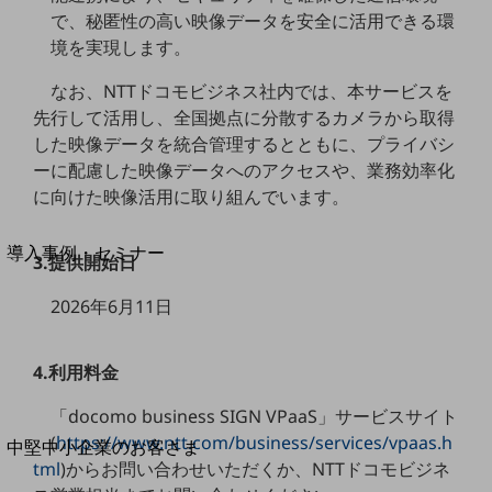
セキュリティ
で、秘匿性の高い映像データを安全に活用できる環
運用保守・故障紛失サポート
境を実現します。
回線・ネットワーク
なお、NTTドコモビジネス社内では、本サービスを
お手続き
先行して活用し、全国拠点に分散するカメラから取得
した映像データを統合管理するとともに、プライバシ
ーに配慮した映像データへのアクセスや、業務効率化
に向けた映像活用に取り組んでいます。
別ウィンドウで開きます
サービスをご利用中のお客さま
導入事例・セミナー
3.提供開始日
導入事例TOP
2026年6月11日
最新の導入事例や注目の導入事例をご紹介します
セミナー
4.利用料金
開催・出展する各種セミナー、イベント情報をご紹介します
「docomo business SIGN VPaaS」サービスサイト
(
https://www.ntt.com/business/services/vpaas.h
別ウィンドウで開きます
中堅中小企業のお客さま
tml
)からお問い合わせいただくか、NTTドコモビジネ
NTTドコモビジネスウォッチ