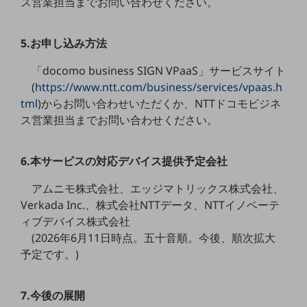
ス営業担当までお問い合わせください。
ビジネスお役立ち情報
旬な話題やお役立ち資料などDXの課題を
解決するヒントをお届けする記事サイト
5.お申し込み方法
新着記事
お役立ち資料ダウンロード
「docomo business SIGN VPaaS」サービスサイト
トレンド記事特集
(
https://www.ntt.com/business/services/vpaas.h
IT用語集
tml
)からお問い合わせいただくか、NTTドコモビジネ
中堅中小企業向け
ス営業担当までお問い合わせください。
サービス・ソリューション
課題やニーズに合ったサービスをご紹介し、
中堅中小企業のビジネスをサポート！
6.本サービスの対応デバイス提供予定会社
お悩みから見つける
お悩みから見つけるTOP
アムニモ株式会社、エッジマトリックス株式会社、
Verkada Inc.、株式会社NTTデータ、NTTイノベーテ
ネットワーク
ィブデバイス株式会社
(2026年6月11日時点。五十音順。今後、順次拡大
モバイル・音声
予定です。)
バックオフィス
リモート・ハイブリッドワーク
7.今後の展開