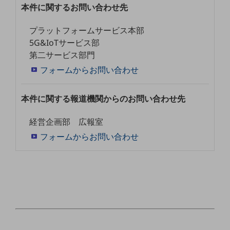
ダイバーシティ
本件に関するお問い合わせ先
経営情報
経営情報TOP
プラットフォームサービス本部
5G&IoTサービス部
業績
第二サービス部門
決算公告
フォームからお問い合わせ
電子公告
本件に関する報道機関からのお問い合わせ先
基礎的電気通信役務損益明細表
採用情報
経営企画部 広報室
採用情報TOP
フォームからお問い合わせ
新卒採用
経験者採用
障がい者採用
人材育成制度
広告・協賛
広告