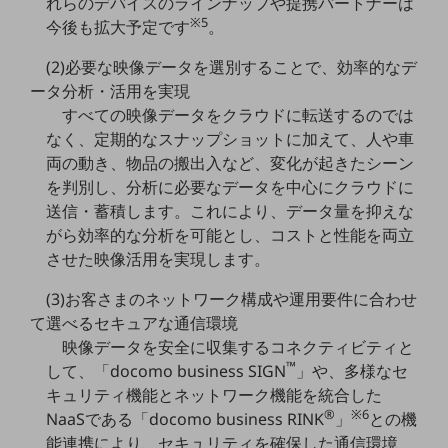
れらのデバイスのラインナップや提携パートナーは
※5
今後も拡大予定です
。
通信モジュール製品
(2)必要な映像データを選別することで、効率的なデ
衛星携帯電話
ータ分析・活用を実現
IOT完了済みメーカーブランド製品
すべての映像データをクラウドに転送するのでは
料金
なく、定期的なスナップショットに加えて、人や車
料金TOP
両の動き、物品の搬出入など、変化が起きたシーン
を判別し、分析に必要なデータを中心にクラウドに
ドコモBiz データ無制限 ドコモ MAX ドコモ mini ドコモBiz かけ放題
送信・蓄積します。これにより、データ量を抑えな
ケータイプラン
がら効率的な分析を可能とし、コストと性能を両立
させた映像活用を実現します。
5Gデータプラス
(3)お客さまのネットワーク構成や運用要件に合わせ
データプラス
て選べるセキュアな通信環境
IoT向け回線料金
映像データを安全に収集するコネクティビティと
™
して、「docomo business SIGN
」や、多様なセ
home5Gプラン
モバイルサービス
キュリティ機能とネットワーク機能を統合した
端末の一元管理
®
※6
NaaSである「docomo business RINK
」
との機
能連携により、セキュリティを確保した通信環境