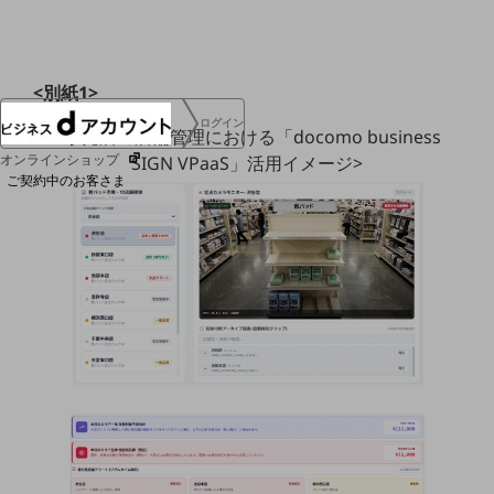
協賛
NTTドコモグループ
<別紙1>
ログイン
<小売店の店舗管理における「docomo business
オンラインショップ
SIGN VPaaS」活用イメージ>
ご契約中のお客さま
サービス別サポート情報
ご契約中サービスの一元管理
Web明細(ビリングステーション)