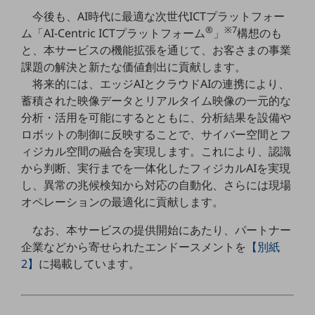
セキュリティ
今後も、AI時代に最適な次世代ICTプラットフォー
®
※7
ム「AI-Centric ICTプラットフォーム
」
構想のも
その他のお悩みはこちら
業界から見つける
と、本サービスの機能拡張を通じて、お客さまの事業
業界から見つけるTOP
課題の解決と新たな価値創出に貢献します。
将来的には、エッジAIとクラウドAIの連携により、
製造業
蓄積された映像データとリアルタイム映像の一元的な
小売・卸売業
分析・活用を可能にするとともに、分析結果を設備や
ロボットの制御に反映することで、サイバー空間とフ
運輸業
ィジカル空間の融合を実現します。これにより、認識
建設業
から判断、実行までを一体化したフィジカルAIを実現
し、異常の兆候検知から対応の自動化、さらには現場
地域産業
オペレーションの最適化に貢献します。
その他の業界はこちら
なお、本サービスの提供開始にあたり、パートナー
ゲーム感覚で見つける
ビジネスお悩み診断
企業などから寄せられたエンドースメントを
【別紙
NTTドコモビジネス
2】
に掲載しています。
オンラインショップ
モバイル・ICTサービスをオンラインで
相談・申し込みができるバーチャルショップ