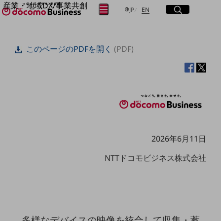
産業・地域DX/事業共創
サイト内検索
開く
日本語
English
メニュー
開く
JP
EN
OPEN HUB for Plural Futures
自律・分散・協調型社会の実現を目指し、
フリーワードを入力して探す
「社会可能性」を探究・実装する事業共創エコシステムです。
このページのPDFを開く
(PDF)
OPEN HUB for Plural Futuresとは
イベント/ウェビナー
検索する
記事コンテンツ
プレイヤー(カタリスト/パートナー企業)
事例
Smart World
フリーワードでNTTドコモビジネスの
取り組みを検索
産業・地域DXプラットフォーマーとして
企業と地域が持続成長する社会を目指します
Smart City
2026年6月11日
Smart Education
Smart Healthcare
NTTドコモビジネス株式会社
Smart Industry
Smart Mobility
Smart Worksite
生成AI(Generative AI)
地域の取り組み
地域社会を支える皆さまと地域課題の解決や
多様なデバイスの映像を統合して収集・蓄