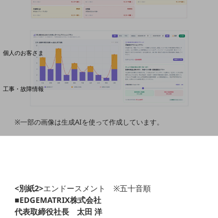
料金分析(ご利用料金管理サービス)
Web明細(My docomo)
個人のお客さま
NTTドコモ
OCNなど
工事・故障情報
お客さまサポートサイト
SDPFナレッジセンター
※一部の画像は生成AIを使って作成しています。
NTTドコモ 通信障害情報
<別紙2>
エンドースメント ※五十音順
■EDGEMATRIX株式会社
代表取締役社長 太田 洋