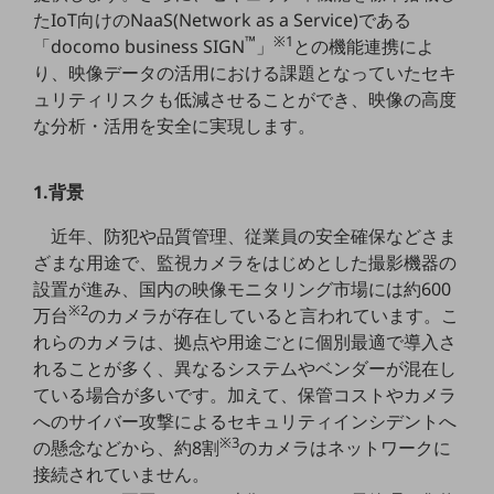
5G
たIoT向けのNaaS(Network as a Service)である
™
※1
「docomo business SIGN
」
との機能連携によ
IoT
り、映像データの活用における課題となっていたセキ
ュリティリスクも低減させることができ、映像の高度
AI
な分析・活用を安全に実現します。
データ利活用
運用管理
1.背景
業務支援・マーケティング
近年、防犯や品質管理、従業員の安全確保などさま
ざまな用途で、監視カメラをはじめとした撮影機器の
災害対策・BCP
課題・ニーズで探す
設置が進み、国内の映像モニタリング市場には約600
課題・ニーズで探すTOP
※2
万台
のカメラが存在していると言われています。こ
れらのカメラは、拠点や用途ごとに個別最適で導入さ
コミュニケーション・情報共有
れることが多く、異なるシステムやベンダーが混在し
マーケティング
ている場合が多いです。加えて、保管コストやカメラ
へのサイバー攻撃によるセキュリティインシデントへ
業務効率化
※3
の懸念などから、約8割
のカメラはネットワークに
災害対策
接続されていません。