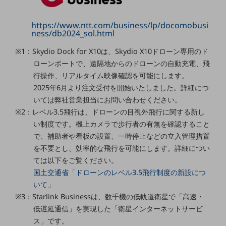
セキュリティ
その他のお悩みはこちら
https://www.ntt.com/business/lp/docomobusi
ness/db2024_sol.html
業界から見つける
業界から見つけるTOP
※1：Skydio Dock for X10は、Skydio X10ドローン専用のド
製造業
ローンポートで、遠隔地からのドローンの自動充電、飛
行操作、リアルタイム映像確認を可能にします。
小売・卸売業
2025年6月より注文受付を開始いたしました。詳細につ
いては弊社営業担当にお問い合わせください。
運輸業
※2：レベル3.5飛行は、ドローンの目視外飛行に関する新し
建設業
い制度です。機上カメラで歩行者の有無を確認すること
で、補助者や看板の設置、一時停止などの立入管理措置
地域産業
を不要とし、効率的な飛行を可能にします。詳細につい
その他の業界はこちら
ては以下をご覧ください。
ゲーム感覚で見つける
国土交通省「ドローンのレベル3.5飛行制度の新設につ
ビジネスお悩み診断
いて」
NTTドコモビジネス
※3：Starlink Businessは、数千機の低軌道衛星で「高速・
オンラインショップ
低遅延通信」を実現した「衛星インターネットサービ
モバイル・ICTサービスをオンラインで
ス」です。
相談・申し込みができるバーチャルショップ