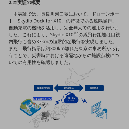
2.本実証の概要
教育
本実証では、長良川河口堰において、ドローンポー
モビリティ
ト「Skydio Dock for X10」の特徴である遠隔操作、
製造・建設業
自動充電の機能を活用し、完全無人での運用を行いま
※4
した。これにより、Skydio X10
の総飛行距離は目視
小売業
内飛行も含め37kmの恒常的な飛行を実現しました。
キーワードで探す
モバイルTOP
また、飛行指示は約300km離れた東京の事務所から行
うことで、災害時における遠隔地からの施設点検につ
法人向けスマホ・携帯に関する、
いての有用性を確認しました。
おすすめの機種、料金やサービスをご紹介
製品
製品TOP
ビジネス向けスマートフォン
タフネススマートフォン
データ通信製品
ドコモケータイ
5G対応ホームルーター