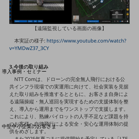
セキュリティ
運用保守・故障紛失サポート
回線・ネットワーク
【遠隔監視している画面の画像】
お手続き
本実証の様子:
https://www.youtube.com/watch?
v=YMDwZ37_3CY
別ウィンドウで開きます
サービスをご利用中のお客さま
3.今後の取り組み
導入事例・セミナー
導入事例TOP
NTT Comは、ドローンの完全無人飛行における公
共インフラ現場での実運用に向けて、社会実装を見据
最新の導入事例や注目の導入事例をご紹介します
えた取り組みを推進するとともに、お客さま自身によ
セミナー
る遠隔操縦・無人巡回を実現するための支援体制を整
開催・出展する各種セミナー、イベント情報をご紹介します
え、導入から運用までをワンストップで支援します。
これにより、熟練パイロットの人手不足など課題を持
つお客様へ自律飛行による安全・安心な運用体制の提
別ウィンドウで開きます
中堅中小企業のお客さま
供をめざします。
NTTドコモビジネスウォッチ
また2025年夏ごろに提供開始を予定している「LTE