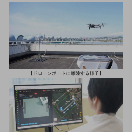
5G
IoT
AI
データ利活用
運用管理
業務支援・マーケティング
災害対策・BCP
【ドローンポートに離陸する様子】
課題・ニーズで探す
課題・ニーズで探すTOP
コミュニケーション・情報共有
マーケティング
業務効率化
災害対策