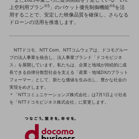
ビジネスお役立ち情報
※5
※6
上空利用プラン
」のパケット優先制御機能
を活
旬な話題やお役立ち資料などDXの課題を
用することで、安定した映像品質を確保し、さらなる
解決するヒントをお届けする記事サイト
ドローンの活用を推進します。
新着記事
お役立ち資料ダウンロード
トレンド記事特集
IT用語集
中堅中小企業向け
NTTドコモ、NTT Com、NTTコムウェアは、ドコモグルー
サービス・ソリューション
プの法人事業を統合し、法人事業ブランド「ドコモビジネ
ス」を展開しています。私たちは、企業と地域が持続的に成
課題やニーズに合ったサービスをご紹介し、
長できる自律分散型社会を支える「産業・地域DXのプラット
中堅中小企業のビジネスをサポート！
お悩みから見つける
フォーマー」として、新たな価値を生み出し、豊かな社会の
お悩みから見つけるTOP
実現をめざします。
＊「NTTコミュニケーションズ株式会社」は7月1日より社名
ネットワーク
を「NTTドコモビジネス株式会社」に変更します。
モバイル・音声
バックオフィス
リモート・ハイブリッドワーク