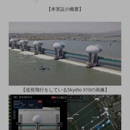
【本実証の概要】
通信モジュール製品
衛星携帯電話
IOT完了済みメーカーブランド製品
料金
料金TOP
ドコモBiz データ無制限 ドコモ MAX ドコモ mini ドコモBiz かけ放題
ケータイプラン
5Gデータプラス
データプラス
【巡視飛行をしているSkydio X10の画像】
IoT向け回線料金
home5Gプラン
モバイルサービス
端末の一元管理