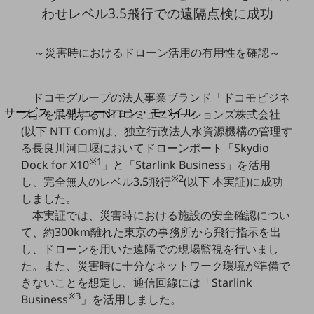
地域経済のさらなる活性化に取り組みます
わせ
レベル3.5飛行での遠隔点検に成功
自治体・地域社会との共創
LGPF(Local Government Platform)
～災害時におけるドローン活用の有用性を確認～
別ウィンドウで開きます
ドコモグループの法人事業ブランド「ドコモビジネ
サービス・ソリューション・モバイル
ス」を展開する NTTコミュニケーションズ株式会社
サービス・ソリューションTOP
(以下 NTT Com)は、独立行政法人水資源機構の管理す
る長良川河口堰においてドローンポート「Skydio
DXに関する課題を解決する
※1
Dock for X10
」と「Starlink Business」を活用
サービス・ソリューションをご紹介
※2
カテゴリーで探す
し、完全無人のレベル3.5飛行
(以下 本実証)に成功
カテゴリーで探すTOP
しました。
本実証では、災害時における施設の安全確認につい
ネットワーク・モバイル
て、約300km離れた東京の事務所から飛行指示を出
クラウド・データセンター
し、ドローンを用いた遠隔での現場監視を行いまし
た。また、災害時に十分なネットワーク環境が準備で
電話・映像コミュニケーション
きないことを想定し、通信回線には「Starlink
※3
セキュリティ
Business
」を活用しました。