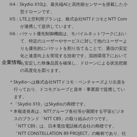
※4：Skydio X10は、最先端AIと高性能センサーを搭載した小
法人向けモバイルトップ
はじめての方へ
型ドローンです。
サービス・商品を探す
※5：LTE上空利用プランは、株式会社NTTドコモとNTT Com
新規会員登録/ログインはこちら
が連携して提供しています。
100回線以上のお問い合わせ・お見積りはこちら
※6：パケット優先制御機能は、モバイルネットワークにおい
て、特定のユーザーやサービスに対して他のユーザーよ
りも優先的にパケットを割り当てることで、通信の安定
化と速度向上を実現する技術です。混雑環境下において
別ウィンドウで開きます
企業情報
も安定した映像品質を確保し、ドローンによる状況把握
企業情報TOP
の高度化を図ります。
会社案内
＊Skydioへは株式会社NTTドコモ・ベンチャーズより出資を
会社案内TOP
行っており、ドコモグループと資本・事業面で提携してい
組織
ます。
＊「Skydio X10」はSkydioの商標です。
沿革
＊本報道発表は、NTTグループ各社等が展開する宇宙ビジネ
社長からのご挨拶
スのブランド「NTT C89」の取り組みの1つです。
「NTT C89」は、日本電信電話株式会社の商標です。
事業拠点
「NTT CONSTELLATION 89 PROJECT」の略称であり、社