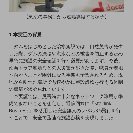
職場環境整備
地域共創・地方創生
【東京の事務所から遠隔操縦する様子】
セキュリティ対策
1.本実証の背景
遠隔監視
ダムをはじめとした治水施設では、自然災害が発生
顧客体験（CX）改善
した際、ダムの決壊や洪水などの被害を防止するため
自動化・省電化
早急に施設の安全確認を行う必要があります。今後、
南海トラフ地震などの大災害が起きた際、職員が現地
人材不足解消
へ向かうことが困難になる事態も予想されるため、現
業種・業態で探す
地から離れた場所でも速やかに施設点検を行える体制
業種・業態で探すTOP
の構築が求められています。
自治体
本実証では、災害時に十分なネットワーク環境が準
備できないことを想定し、通信回線に「Starlink
一次産業
Business」を活用した完全無人のレベル3.5飛行を行
医療・介護
うことで、安全で迅速な施設点検を実現しました。
観光