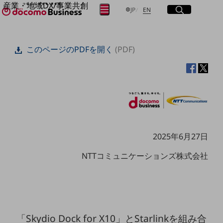
産業・地域DX/事業共創
サイト内検索
開く
日本語
English
メニュー
開く
JP
EN
OPEN HUB for Plural Futures
自律・分散・協調型社会の実現を目指し、
フリーワードを入力して探す
「社会可能性」を探究・実装する事業共創エコシステムです。
このページのPDFを開く
(PDF)
OPEN HUB for Plural Futuresとは
イベント/ウェビナー
検索する
記事コンテンツ
プレイヤー(カタリスト/パートナー企業)
事例
Smart World
フリーワードでNTTドコモビジネスの
取り組みを検索
産業・地域DXプラットフォーマーとして
企業と地域が持続成長する社会を目指します
Smart City
2025年6月27日
Smart Education
Smart Healthcare
NTTコミュニケーションズ株式会社
Smart Industry
Smart Mobility
Smart Worksite
生成AI(Generative AI)
地域の取り組み
「Skydio Dock for X10」とStarlinkを組み合
地域社会を支える皆さまと地域課題の解決や