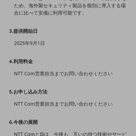
ため、海外製セキュリティ製品を個別に導入する場
通信モジュール製品
合に比べて安価に利用可能です。
衛星携帯電話
3.提供開始日
IOT完了済みメーカーブランド製品
料金
2025年9月1日
料金TOP
ドコモBiz データ無制限 ドコモ MAX ドコモ mini ドコモBiz かけ放題
4.利用料金
ケータイプラン
NTT Com営業担当までお問い合わせください
5Gデータプラス
データプラス
5.お申し込み方法
IoT向け回線料金
NTT Com営業担当までお問い合わせください
home5Gプラン
モバイルサービス
6.今後の展開
端末の一元管理
NTT ComとIIJは、今後も、互いの持つ技術やサービ