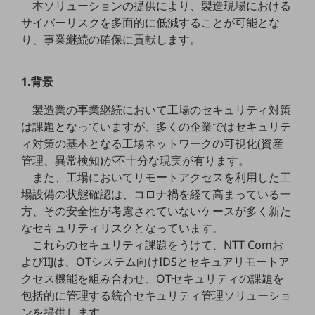
本ソリューションの提供により、製造現場における
5G
サイバーリスクを多面的に低減することが可能とな
IoT
り、事業継続の確保に貢献します。
AI
1.背景
データ利活用
製造業の事業継続において工場のセキュリティ対策
運用管理
は課題となっていますが、多くの企業ではセキュリテ
業務支援・マーケティング
ィ対策の基本となる工場ネットワークの可視化(資産
管理、異常検知)が不十分な現実が有ります。
災害対策・BCP
また、工場においてリモートアクセスを利用した工
課題・ニーズで探す
場設備の状態確認は、コロナ禍を経て高まっている一
課題・ニーズで探すTOP
方、その安全性が考慮されていないケースが多く新た
コミュニケーション・情報共有
なセキュリティリスクとなっています。
これらのセキュリティ課題をうけて、NTT Comお
マーケティング
よびIIJは、OTシステム向けIDSとセキュアリモートア
業務効率化
クセス機能を組み合わせ、OTセキュリティの課題を
包括的に管理する統合セキュリティ管理ソリューショ
災害対策
ンを提供します。