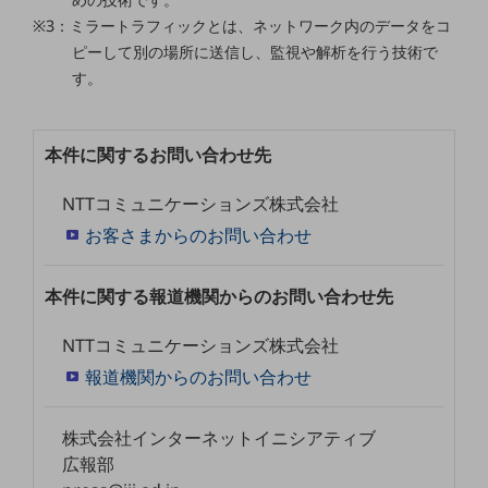
セキュリティ
※3：ミラートラフィックとは、ネットワーク内のデータをコ
その他のお悩みはこちら
ピーして別の場所に送信し、監視や解析を行う技術で
業界から見つける
す。
業界から見つけるTOP
製造業
本件に関するお問い合わせ先
小売・卸売業
NTTコミュニケーションズ株式会社
運輸業
お客さまからのお問い合わせ
建設業
本件に関する報道機関からのお問い合わせ先
地域産業
その他の業界はこちら
NTTコミュニケーションズ株式会社
ゲーム感覚で見つける
報道機関からのお問い合わせ
ビジネスお悩み診断
NTTドコモビジネス
オンラインショップ
株式会社インターネットイニシアティブ
広報部
モバイル・ICTサービスをオンラインで
相談・申し込みができるバーチャルショップ