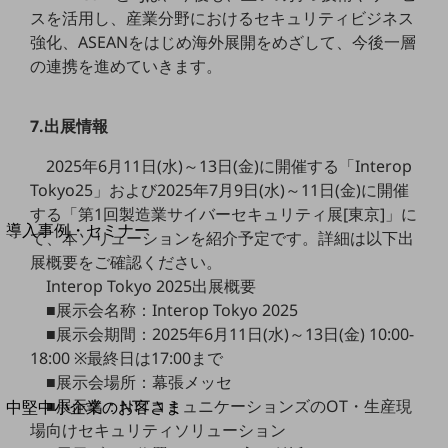
セキュリティ
スを活用し、産業分野におけるセキュリティビジネス
運用保守・故障紛失サポート
強化、ASEANをはじめ海外展開をめざして、今後一層
の連携を進めていきます。
回線・ネットワーク
お手続き
7.出展情報
2025年6月11日(水)～13日(金)に開催する「Interop
Tokyo25」および2025年7月9日(水)～11日(金)に開催
別ウィンドウで開きます
サービスをご利用中のお客さま
する「第1回製造業サイバーセキュリティ展[東京]」に
導入事例・セミナー
て、本ソリューションを紹介予定です。詳細は以下出
導入事例TOP
展概要をご確認ください。
Interop Tokyo 2025出展概要
最新の導入事例や注目の導入事例をご紹介します
セミナー
■展示会名称：Interop Tokyo 2025
■展示会期間：2025年6月11日(水)～13日(金) 10:00-
開催・出展する各種セミナー、イベント情報をご紹介します
18:00 ※最終日は17:00まで
■展示会場所：幕張メッセ
別ウィンドウで開きます
■展示名：NTTコミュニケーションズのOT・生産現
中堅中小企業のお客さま
NTTドコモビジネスウォッチ
場向けセキュリティソリューション