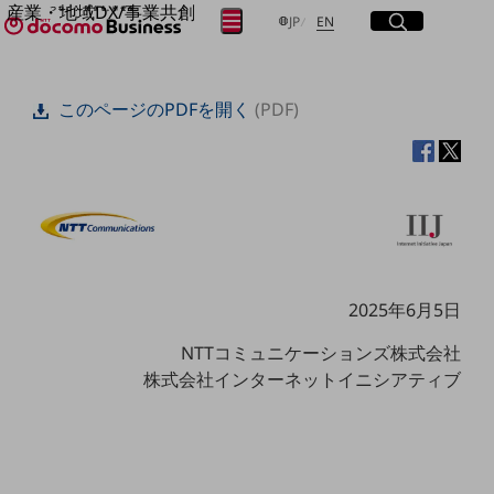
産業・地域DX/事業共創
サイト内検索
開く
日本語
English
メニュー
開く
JP
EN
OPEN HUB for Plural Futures
自律・分散・協調型社会の実現を目指し、
フリーワードを入力して探す
「社会可能性」を探究・実装する事業共創エコシステムです。
このページのPDFを開く
(PDF)
OPEN HUB for Plural Futuresとは
イベント/ウェビナー
検索する
記事コンテンツ
プレイヤー(カタリスト/パートナー企業)
事例
Smart World
フリーワードでNTTドコモビジネスの
取り組みを検索
産業・地域DXプラットフォーマーとして
企業と地域が持続成長する社会を目指します
Smart City
2025年6月5日
Smart Education
Smart Healthcare
NTTコミュニケーションズ株式会社
Smart Industry
株式会社インターネットイニシアティブ
Smart Mobility
Smart Worksite
生成AI(Generative AI)
地域の取り組み
地域社会を支える皆さまと地域課題の解決や