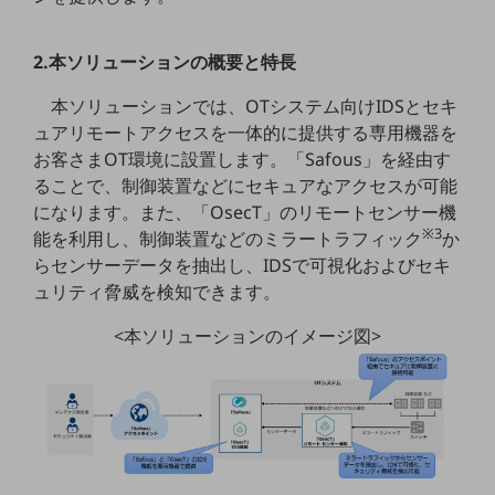
職場環境整備
地域共創・地方創生
2.本ソリューションの概要と特長
セキュリティ対策
本ソリューションでは、OTシステム向けIDSとセキ
ュアリモートアクセスを一体的に提供する専用機器を
遠隔監視
お客さまOT環境に設置します。「Safous」を経由す
顧客体験（CX）改善
ることで、制御装置などにセキュアなアクセスが可能
になります。また、「OsecT」のリモートセンサー機
自動化・省電化
※3
能を利用し、制御装置などのミラートラフィック
か
人材不足解消
らセンサーデータを抽出し、IDSで可視化およびセキ
業種・業態で探す
ュリティ脅威を検知できます。
業種・業態で探すTOP
<本ソリューションのイメージ図>
自治体
一次産業
医療・介護
観光