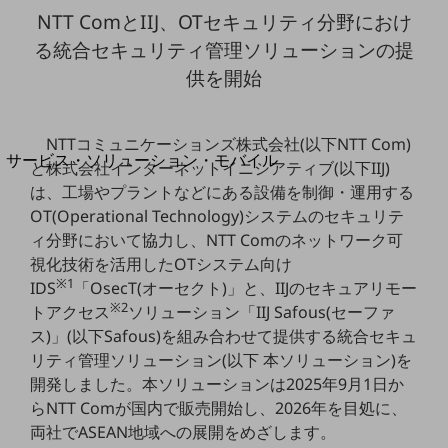
地域経済のさらなる活性化に取り組みます
NTT ComとIIJ、OTセキュリティ分野におけ
自治体・地域社会との共創
LGPF(Local Government Platform)
る
統合セキュリティ管理ソリューションの提
供を開始
別ウィンドウで開きます
NTTコミュニケーションズ株式会社(以下NTT Com)
サービス・ソリューション・モバイル
と株式会社インターネットイニシアティブ(以下IIJ)
サービス・ソリューションTOP
は、工場やプラントなどにある設備を制御・運用する
OT(Operational Technology)システムのセキュリテ
DXに関する課題を解決する
サービス・ソリューションをご紹介
ィ分野において協力し、NTT Comのネットワーク可
カテゴリーで探す
視化技術を活用したOTシステム向け
カテゴリーで探すTOP
※1
IDS
「OsecT(オーセクト)」と、IIJのセキュアリモー
※2
トアクセス
ソリューション「IIJ Safous(セーファ
ネットワーク・モバイル
ス)」(以下Safous)を組み合わせて提供する統合セキュ
クラウド・データセンター
リティ管理ソリューション(以下 本ソリューション)を
開発しました。本ソリューションは2025年9月1日か
電話・映像コミュニケーション
らNTT Comが国内で販売開始し、2026年を目処に、
セキュリティ
両社でASEAN地域への展開をめざします。