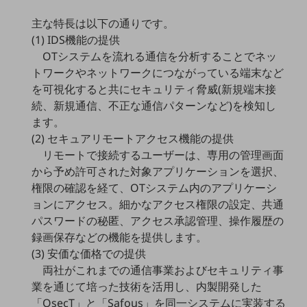
教育
主な特長は以下の通りです。
モビリティ
(1) IDS機能の提供
OTシステムを流れる通信を分析することでネッ
製造・建設業
トワークやネットワークにつながっている端末など
小売業
を可視化すると共にセキュリティ脅威(新規端末接
キーワードで探す
続、新規通信、不正な通信パターンなど)を検知し
モバイルTOP
ます。
法人向けスマホ・携帯に関する、
(2) セキュアリモートアクセス機能の提供
おすすめの機種、料金やサービスをご紹介
リモートで接続するユーザーは、専用の管理画面
製品
から予め許可された対象アプリケーションを選択、
製品TOP
権限の確認を経て、OTシステム内のアプリケーシ
ョンにアクセス。細かなアクセス権限の設定、共通
ビジネス向けスマートフォン
パスワードの秘匿、アクセス承認管理、操作履歴の
タフネススマートフォン
録画保存などの機能を提供します。
(3) 安価な価格での提供
データ通信製品
両社がこれまでの通信事業およびセキュリティ事
ドコモケータイ
業を通じて培った技術を活用し、内製開発した
「OsecT」と「Safous」を同一システムに実装する
5G対応ホームルーター