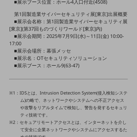
ビジネスお役立ち情報
■展示ブース位置：ホール4入口付近(4S08)
旬な話題やお役立ち資料などDXの課題を
第1回製造業サイバーセキュリティ展[東京]出展概要
解決するヒントをお届けする記事サイト
■展示会名称：第1回製造業サイバーセキュリティ展
新着記事
[東京](第37回ものづくりワールド[東京]内)
お役立ち資料ダウンロード
トレンド記事特集
■展示会期間：2025年7月9日(水)～11日(金) 10:00-
IT用語集
17:00
中堅中小企業向け
■展示会場所：幕張メッセ
サービス・ソリューション
■展示名：OTセキュリティソリューション
課題やニーズに合ったサービスをご紹介し、
■展示ブース：ホール9(63-47)
中堅中小企業のビジネスをサポート！
お悩みから見つける
お悩みから見つけるTOP
※1：IDSとは、Intrusion Detection System(侵入検知システ
ネットワーク
ム)の略で、ネットワークやシステムへの不正アクセス
モバイル・音声
や攻撃をリアルタイムで検知し、警告を発するセキュリ
ティ技術です。
バックオフィス
※2：セキュアリモートアクセスとは、インターネットを介し
リモート・ハイブリッドワーク
て安全に企業ネットワークやシステムにアクセスするた
めの技術です。