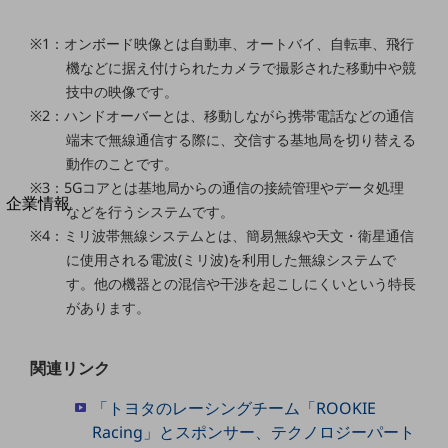
法人向けモバイルトップ
はじめての方へ
※1：オンボード映像とは自動車、オートバイ、自転車、飛行
サービス・商品を探す
機などに据え付けられたカメラで撮影された移動中や競
新規会員登録/ログインはこちら
100回線以上のお問い合わせ・お見積りはこちら
技中の映像です。
※2：ハンドオーバーとは、移動しながら携帯電話などの通信
端末で無線通信する際に、交信する基地局を切り替える
動作のことです。
※3：5Gコアとは基地局からの通信の接続管理やデータ処理
別ウィンドウで開きます
企業情報
などを行うシステムです。
企業情報TOP
※4：ミリ波帯無線システムとは、簡易無線や天文・衛星通信
会社案内
に使用される電波(ミリ波)を利用した無線システムで
会社案内TOP
す。他の機器との混信や干渉を起こしにくいという特長
組織
があります。
沿革
関連リンク
社長からのご挨拶
「トヨタのレーシングチーム「ROOKIE
事業拠点
Racing」とスポンサー、テクノロジーパート