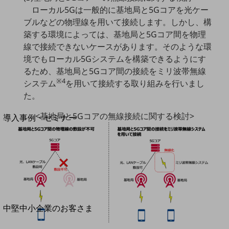
セキュリティ
ローカル5Gは一般的に基地局と5Gコアを光ケー
運用保守・故障紛失サポート
ブルなどの物理線を用いて接続します。しかし、構
築する環境によっては、基地局と5Gコア間を物理
回線・ネットワーク
線で接続できないケースがあります。そのような環
お手続き
境でもローカル5Gシステムを構築できるようにす
るため、基地局と5Gコア間の接続をミリ波帯無線
※4
システム
を用いて接続する取り組みを行いまし
た。
別ウィンドウで開きます
サービスをご利用中のお客さま
<基地局と5Gコアの無線接続に関する検討>
導入事例・セミナー
導入事例TOP
最新の導入事例や注目の導入事例をご紹介します
セミナー
開催・出展する各種セミナー、イベント情報をご紹介します
別ウィンドウで開きます
中堅中小企業のお客さま
NTTドコモビジネスウォッチ