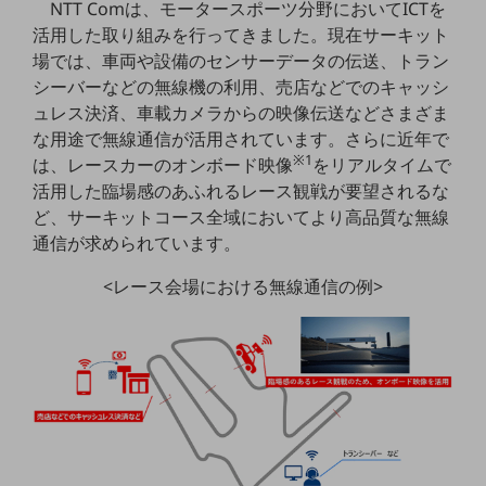
NTT Comは、モータースポーツ分野においてICTを
5G
活用した取り組みを行ってきました。現在サーキット
IoT
場では、車両や設備のセンサーデータの伝送、トラン
シーバーなどの無線機の利用、売店などでのキャッシ
AI
ュレス決済、車載カメラからの映像伝送などさまざま
データ利活用
な用途で無線通信が活用されています。さらに近年で
※1
は、レースカーのオンボード映像
をリアルタイムで
運用管理
活用した臨場感のあふれるレース観戦が要望されるな
ど、サーキットコース全域においてより高品質な無線
業務支援・マーケティング
通信が求められています。
災害対策・BCP
課題・ニーズで探す
<レース会場における無線通信の例>
課題・ニーズで探すTOP
コミュニケーション・情報共有
マーケティング
業務効率化
災害対策