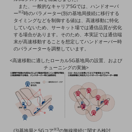
また、一般的なキャリア5Gでは、ハンドオーバ
通信モジュール製品
※2
ー
時のパラメーター(別の基地局接続に移行する
タイミングなどを制御する値)は、高速移動に特化
衛星携帯電話
していないため、サーキット場では通信品質が劣化
IOT完了済みメーカーブランド製品
する場合があります。そのため、本実証では通信端
料金
末が高速移動することを想定してハンドオーバー時
料金TOP
のパラメーターを調整しています。
ドコモBiz データ無制限 ドコモ MAX ドコモ mini ドコモBiz かけ放題
<高速移動に適したローカル5G基地局の設置、および
ケータイプラン
チューニングの実施>
5Gデータプラス
データプラス
IoT向け回線料金
home5Gプラン
モバイルサービス
端末の一元管理
※3
(3)基地局と5Gコア
の無線接続に関する検討