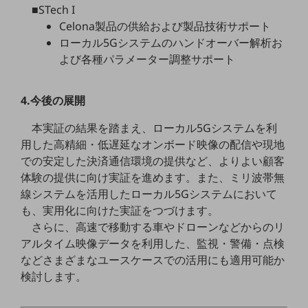
セキュリティ
■STech I
Celona製品の供給および製品技術サポート
その他のお悩みはこちら
ローカル5Gシステムのハンドオーバー解析お
業界から見つける
よび各種パラメーター調整サポート
業界から見つけるTOP
製造業
4.今後の展開
小売・卸売業
本実証の結果を踏まえ、ローカル5Gシステムを利
運輸業
用した高精細・低遅延なオンボード映像の配信や現地
での安定した決済通信環境の提供など、よりよい顧客
建設業
体験の提供に向け実証を進めます。また、ミリ波帯無
地域産業
線システムを活用したローカル5Gシステムにおいて
も、実用化に向けた実証をつづけます。
その他の業界はこちら
ゲーム感覚で見つける
さらに、高速で移動する車やドローンなどからのリ
ビジネスお悩み診断
アルタイム映像データを利用した、監視・警備・点検
NTTドコモビジネス
などさまざまなユースケースでの活用にも適用可能か
オンラインショップ
検討します。
モバイル・ICTサービスをオンラインで
相談・申し込みができるバーチャルショップ