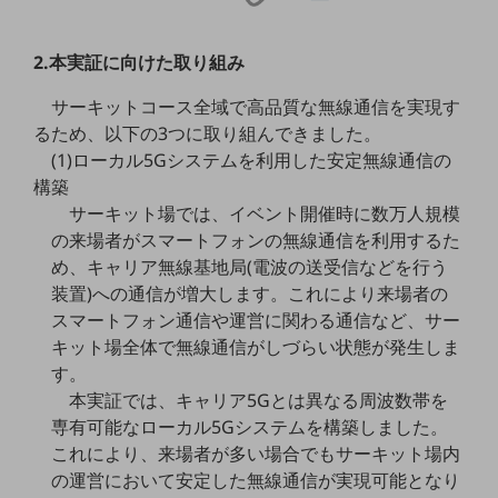
職場環境整備
地域共創・地方創生
2.本実証に向けた取り組み
セキュリティ対策
サーキットコース全域で高品質な無線通信を実現す
るため、以下の3つに取り組んできました。
遠隔監視
(1)ローカル5Gシステムを利用した安定無線通信の
顧客体験（CX）改善
構築
サーキット場では、イベント開催時に数万人規模
自動化・省電化
の来場者がスマートフォンの無線通信を利用するた
人材不足解消
め、キャリア無線基地局(電波の送受信などを行う
業種・業態で探す
装置)への通信が増大します。これにより来場者の
業種・業態で探すTOP
スマートフォン通信や運営に関わる通信など、サー
キット場全体で無線通信がしづらい状態が発生しま
自治体
す。
一次産業
本実証では、キャリア5Gとは異なる周波数帯を
専有可能なローカル5Gシステムを構築しました。
医療・介護
これにより、来場者が多い場合でもサーキット場内
観光
の運営において安定した無線通信が実現可能となり