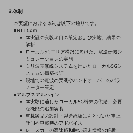
ビジネスお役立ち情報
3.体制
旬な話題やお役立ち資料などDXの課題を
解決するヒントをお届けする記事サイト
本実証における体制は以下の通りです。
新着記事
お役立ち資料ダウンロード
■NTT Com
トレンド記事特集
本実証の実験項目の策定および実施、結果の
IT用語集
解析
中堅中小企業向け
ローカル5Gエリア構築に向けた、電波伝搬シ
サービス・ソリューション
ミュレーションの実施
課題やニーズに合ったサービスをご紹介し、
ミリ波帯無線システムを用いたローカル5Gシ
中堅中小企業のビジネスをサポート！
ステムの構築検証
お悩みから見つける
現地での電波の実測やハンドオーバーのパラ
お悩みから見つけるTOP
メーター策定
ネットワーク
■アルプスアルパイン
本実験に適したローカル5G端末の供給、必要
モバイル・音声
な機能の追加実装
バックオフィス
車載製品の設計・製造経験にもとづいた車上
計測や車載時のアドバイス
リモート・ハイブリッドワーク
レースカーの高速移動時の端末情報の解析