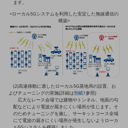
ます。
教育
<ローカル5Gシステムを利用した安定した無線通信の
モビリティ
構築>
製造・建設業
小売業
キーワードで探す
モバイルTOP
法人向けスマホ・携帯に関する、
おすすめの機種、料金やサービスをご紹介
製品
製品TOP
ビジネス向けスマートフォン
(2)高速移動に適したローカル5G基地局の設置、お
よびチューニングの実施(詳細は
別紙1
参照)
タフネススマートフォン
広大なレース会場では建物やトンネル、地面の勾
データ通信製品
配などにより電波が届きにくい場所が生じます。そ
のためチューニングを施し、サーキットコース全域
ドコモケータイ
にて電波の届きにくい場所が発生しないようローカ
ル5Gシステムを構築しました。
5G対応ホームルーター