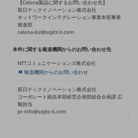
【Celona製品に関するお問い合わせ先】
ダイバーシティ
経営情報
双日テックイノベーション株式会社
経営情報TOP
ネットワークインテグレーション事業本部事業
推進部
業績
celona-biz@sojitz-ti.com
決算公告
本件に関する報道機関からのお問い合わせ先
電子公告
基礎的電気通信役務損益明細表
NTTコミュニケーションズ株式会社
採用情報
報道機関からのお問い合わせ
採用情報TOP
新卒採用
双日テックイノベーション株式会社
コーポレート統括本部経営企画部総合企画課 広
経験者採用
報担当
障がい者採用
pr-info@sojitz-ti.com
人材育成制度
広告・協賛
広告