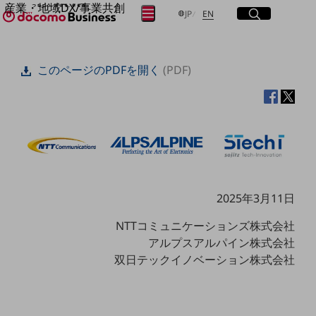
産業・地域DX/事業共創
サイト内検索
開く
日本語
English
メニュー
開く
JP
EN
OPEN HUB for Plural Futures
自律・分散・協調型社会の実現を目指し、
フリーワードを入力して探す
「社会可能性」を探究・実装する事業共創エコシステムです。
このページのPDFを開く
(PDF)
OPEN HUB for Plural Futuresとは
イベント/ウェビナー
検索する
記事コンテンツ
プレイヤー(カタリスト/パートナー企業)
事例
Smart World
フリーワードでNTTドコモビジネスの
取り組みを検索
産業・地域DXプラットフォーマーとして
企業と地域が持続成長する社会を目指します
Smart City
2025年3月11日
Smart Education
Smart Healthcare
NTTコミュニケーションズ株式会社
Smart Industry
アルプスアルパイン株式会社
Smart Mobility
Smart Worksite
双日テックイノベーション株式会社
生成AI(Generative AI)
地域の取り組み
地域社会を支える皆さまと地域課題の解決や