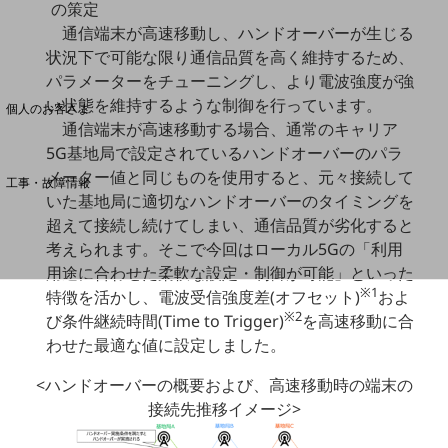
の策定
通信端末が高速移動し、ハンドオーバーが生じる
料金分析(ご利用料金管理サービス)
状況下で可能な限り通信品質を高く維持するため、
パラメーターをチューニングし、より電波強度が強
Web明細(My docomo)
い状態を維持するような制御を行っています。
個人のお客さま
通信端末が高速移動する場合、通常のキャリア
NTTドコモ
5G基地局で設定されているハンドオーバーのパラ
OCNなど
メーター値と同じものを使用すると、元々接続して
工事・故障情報
いた基地局に適切なハンドオーバーのタイミングを
お客さまサポートサイト
超えて接続し続けてしまい、通信品質が劣化すると
SDPFナレッジセンター
考えられます。そこで今回はローカル5Gの「利用
NTTドコモ 通信障害情報
用途に合わせた柔軟な設定・制御が可能」といった
※1
特徴を活かし、電波受信強度差(オフセット)
およ
※2
び条件継続時間(Time to Trigger)
を高速移動に合
わせた最適な値に設定しました。
<ハンドオーバーの概要および、高速移動時の端末の
接続先推移イメージ>