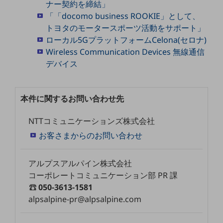
グループ会社
ナー契約を締結」
「「docomo business ROOKIE」として、
会社案内パンフレット
トヨタのモータースポーツ活動をサポート」
ニュースルーム
ローカル5GプラットフォームCelona(セロナ)
ニュースルームTOP
Wireless Communication Devices 無線通信
ニュースリリース
デバイス
地域からの発表
重要なお知らせ
本件に関するお問い合わせ先
お知らせ
NTTコミュニケーションズ株式会社
社外からの評価実績
お客さまからのお問い合わせ
サステナビリティ
サステナビリティTOP
アルプスアルパイン株式会社
NTTドコモビジネスグループのサステナビリティ
コーポレートコミュニケーション部 PR 課
050-3613-1581
サステナビリティ基本方針
alpsalpine-pr@alpsalpine.com
サステナビリティレポート