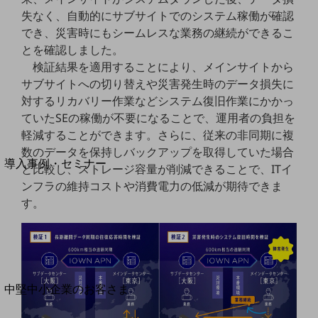
セキュリティ
失なく、自動的にサブサイトでのシステム稼働が確認
運用保守・故障紛失サポート
でき、災害時にもシームレスな業務の継続ができるこ
とを確認しました。
回線・ネットワーク
検証結果を適用することにより、メインサイトから
お手続き
サブサイトへの切り替えや災害発生時のデータ損失に
対するリカバリー作業などシステム復旧作業にかかっ
ていたSEの稼働が不要になることで、運用者の負担を
軽減することができます。さらに、従来の非同期に複
別ウィンドウで開きます
サービスをご利用中のお客さま
数のデータを保持しバックアップを取得していた場合
導入事例・セミナー
と比較し、ストレージ容量が削減できることで、ITイ
導入事例TOP
ンフラの維持コストや消費電力の低減が期待できま
す。
最新の導入事例や注目の導入事例をご紹介します
セミナー
開催・出展する各種セミナー、イベント情報をご紹介します
別ウィンドウで開きます
中堅中小企業のお客さま
NTTドコモビジネスウォッチ