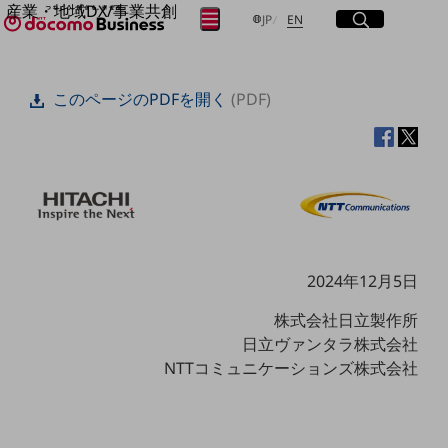
産業・地域DX/事業共創
サイト内検索
開く
日本語
English
メニュー
開く
JP
EN
OPEN HUB for Plural Futures
自律・分散・協調型社会の実現を目指し、
フリーワードを入力して探す
「社会可能性」を探究・実装する事業共創エコシステムです。
このページのPDFを開く
(PDF)
OPEN HUB for Plural Futuresとは
イベント/ウェビナー
検索する
記事コンテンツ
プレイヤー(カタリスト/パートナー企業)
事例
Smart World
フリーワードでNTTドコモビジネスの
取り組みを検索
産業・地域DXプラットフォーマーとして
企業と地域が持続成長する社会を目指します
Smart City
2024年12月5日
Smart Education
Smart Healthcare
株式会社日立製作所
Smart Industry
日立ヴァンタラ株式会社
Smart Mobility
Smart Worksite
NTTコミュニケーションズ株式会社
生成AI(Generative AI)
地域の取り組み
地域社会を支える皆さまと地域課題の解決や