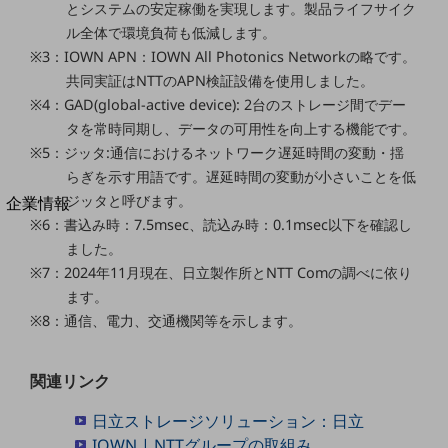
とシステムの安定稼働を実現します。製品ライフサイク
法人向けモバイルトップ
ル全体で環境負荷も低減します。
はじめての方へ
サービス・商品を探す
※3：IOWN APN：IOWN All Photonics Networkの略です。
新規会員登録/ログインはこちら
共同実証はNTTのAPN検証設備を使用しました。
100回線以上のお問い合わせ・お見積りはこちら
※4：GAD(global-active device): 2台のストレージ間でデー
タを常時同期し、データの可用性を向上する機能です。
※5：ジッタ:通信におけるネットワーク遅延時間の変動・揺
らぎを示す用語です。遅延時間の変動が小さいことを低
別ウィンドウで開きます
ジッタと呼びます。
企業情報
※6：書込み時：7.5msec、読込み時：0.1msec以下を確認し
企業情報TOP
会社案内
ました。
会社案内TOP
※7：2024年11月現在、日立製作所とNTT Comの調べに依り
ます。
組織
※8：通信、電力、交通機関等を示します。
沿革
関連リンク
社長からのご挨拶
事業拠点
日立ストレージソリューション：日立
IOWN | NTTグループの取組み