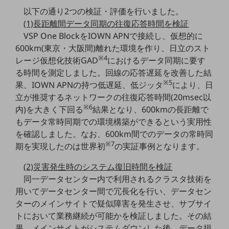
以下の通り2つの検証・評価を行いました。
通信モジュール製品
(1)長距離間データ同期の往復応答時間を検証
VSP One BlockをIOWN APNで接続し、仮想的に
衛星携帯電話
600km(東京・大阪間)離れた環境を作り、日立のスト
IOT完了済みメーカーブランド製品
※4
レージ仮想化技術GAD
におけるデータ同期に要す
料金
る時間を測定しました。回線の応答遅延を改善した結
料金TOP
※5
果、IOWN APNの持つ低遅延、低ジッタ
により、日
ドコモBiz データ無制限 ドコモ MAX ドコモ mini ドコモBiz かけ放題
立が推奨するネットワークの往復応答時間(20msec以
※6
内)を大きく下回る
結果となり、600kmの長距離で
ケータイプラン
もデータ常時同期での環境構築ができるという実用性
を確認しました。なお、600km間でのデータの常時同
5Gデータプラス
※7
期を実現したのは世界初
の実証事例となります。
データプラス
(2)災害発生時のシステム復旧時間を検証
IoT向け回線料金
同一データセンター内で利用されるクラスタ技術を
home5Gプラン
用いてデータセンター間で冗長化を行い、データセン
モバイルサービス
ターのメインサイトで疑似障害を発生させ、サブサイ
端末の一元管理
トにおいて業務継続が可能かを検証しました。その結
果、メインサイトがシステムダウンした後、データ損