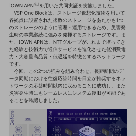
※3
5G
IOWN APN
を用いた共同実証を実施しました。
VSP One Blockは、ストレージ仮想化技術を用いて
IoT
各拠点に設置された複数のストレージをあたかも1つ
のストレージのように管理・運用できるため、災害発
AI
生時の事業継続に強みを発揮するストレージです。ま
データ利活用
た、IOWN APNは、NTTグループがこれまで培ってき
た経験と技術力で通信サービスを進化させた低消費電
運用管理
力・大容量高品質・低遅延を特徴とするネットワーク
業務支援・マーケティング
です。
今回、この2つの強みを組み合わせ、長距離間のデ
災害対策・BCP
ータ同期における往復応答時間を日立が推奨するネッ
課題・ニーズで探す
課題・ニーズで探すTOP
トワークの応答時間以内に収めることに成功し、また
災害発生時にもシームレスにシステム復旧が可能であ
コミュニケーション・情報共有
ることを確認しました。
マーケティング
業務効率化
災害対策