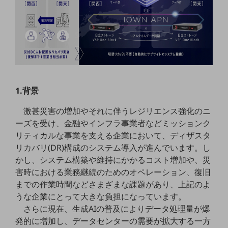
職場環境整備
地域共創・地方創生
セキュリティ対策
遠隔監視
顧客体験（CX）改善
1.背景
自動化・省電化
激甚災害の増加やそれに伴うレジリエンス強化のニ
人材不足解消
ーズを受け、金融やインフラ事業者などミッションク
業種・業態で探す
リティカルな事業を支える企業において、ディザスタ
業種・業態で探すTOP
リカバリ(DR)構成のシステム導入が進んでいます。し
かし、システム構築や維持にかかるコスト増加や、災
自治体
害時における業務継続のためのオペレーション、復旧
一次産業
までの作業時間などさまざまな課題があり、上記のよ
うな企業にとって大きな負担になっています。
医療・介護
さらに現在、生成AIの普及によりデータ処理量が爆
観光
発的に増加し、データセンターの需要が拡大する一方