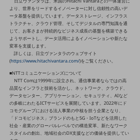
日立ヴァンタラは、米国のHitachi Vantaraとの一体運営に
ダイバーシティ
より、世界をリードするイノベーターに対し信頼性の高いデ
経営情報
ータ基盤を提供しています。データストレージ、インフラス
経営情報TOP
トラクチャ、クラウド管理、そしてデジタルの専門知識を通
業績
じて、お客さまが持続的なビジネス成長の基盤を構築できる
ようサポートし、データ活用によるイノベーションや新たな
決算公告
変革を支援します。
電子公告
詳しくは、日立ヴァンタラのウェブサイト
(
https://www.hitachivantara.com/
)をご覧ください。
基礎的電気通信役務損益明細表
採用情報
■NTTコミュニケーションズについて
採用情報TOP
NTT Comは1999年に設立され、通信事業者ならではの高
新卒採用
品質なインフラと技術を活かし、ネットワーク、クラウド、
データセンター、アプリケーション、セキュリティ、AIなど
経験者採用
の多岐にわたるICTサービスを展開しています。2022年にド
障がい者採用
コモグループにおける法人事業の中核を担う企業となり、
「ドコモビジネス」ブランドのもと5G・IoTなどを活用した
人材育成制度
社会・産業のグローバルレベルでの構造変革、新たなワーク
広告・協賛
スタイルの創出、地域社会のDX支援などの価値を提供してい
広告