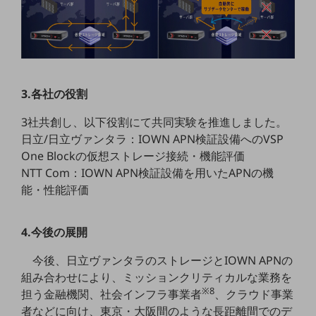
ビジネスお役立ち情報
旬な話題やお役立ち資料などDXの課題を
解決するヒントをお届けする記事サイト
新着記事
お役立ち資料ダウンロード
トレンド記事特集
3.各社の役割
IT用語集
中堅中小企業向け
3社共創し、以下役割にて共同実験を推進しました。
サービス・ソリューション
日立/日立ヴァンタラ：IOWN APN検証設備へのVSP
課題やニーズに合ったサービスをご紹介し、
One Blockの仮想ストレージ接続・機能評価
中堅中小企業のビジネスをサポート！
NTT Com：IOWN APN検証設備を用いたAPNの機
お悩みから見つける
能・性能評価
お悩みから見つけるTOP
ネットワーク
4.今後の展開
モバイル・音声
今後、日立ヴァンタラのストレージとIOWN APNの
バックオフィス
組み合わせにより、ミッションクリティカルな業務を
※8
担う金融機関、社会インフラ事業者
、クラウド事業
リモート・ハイブリッドワーク
者などに向け、東京・大阪間のような長距離間でのデ