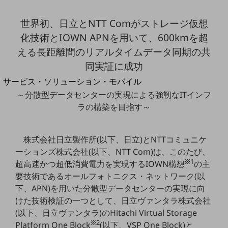
地域経済のさらなる活性化に取り組みます
自治体・地域社会との共創
世界初、日立とNTT Comがストレージ仮想
LGPF(Local Government Platform)
化技術とIOWN APNを用いて、600kmを超
える長距離間のリアルタイムデータ同期の共
別ウィンドウで開きます
同実証に成功
サービス・ソリューション・モバイル
サービス・ソリューションTOP
～分散型データセンターの実現による強靭なITインフ
ラの構築を目指す～
DXに関する課題を解決する
サービス・ソリューションをご紹介
カテゴリーで探す
株式会社日立製作所(以下、日立)とNTTコミュニケ
カテゴリーで探すTOP
ーションズ株式会社(以下、NTT Com)は、このたび、
ネットワーク・モバイル
※1
超高速かつ超低消費電力を実現するIOWN構想
の主
要技術であるオールフォトニクス・ネットワーク(以
クラウド・データセンター
下、APN)を用いた分散型データセンターの実現に向
電話・映像コミュニケーション
けた技術検証の一つとして、日立ヴァンタラ株式会社
(以下、日立ヴァンタラ)のHitachi Virtual Storage
セキュリティ
※2
Platform One Block
(以下、VSP One Block)と