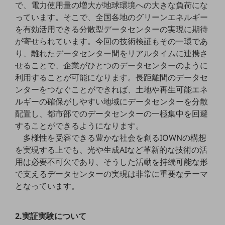
で、電力使用量の増大が地球環境への大きな負荷にな
教育
っています。そこで、全国各地のグリーンエネルギー
モビリティ
を有効活用できる分散型データセンターの実現に期待
が寄せられています。今回の技術検証もその一環であ
製造・建設業
り、離れたデータセンター間をリアルタイムに連携さ
小売業
せることで、企業がひとつのデータセンターのように
キーワードで探す
利用することが可能になります。長距離間のデータセ
モバイルTOP
ンターをつなぐことができれば、土地や再生可能エネ
ルギーの確保がしやすい地域にデータセンターを分散
法人向けスマホ・携帯に関する、
おすすめの機種、料金やサービスをご紹介
配置し、都市部でのデータセンターの一極集中を回避
製品
することができるようになります。
製品TOP
多様性を受容できる豊かな社会を創るIOWNの構想
を実現する上でも、光や生成AIなど革新的な技術の活
ビジネス向けスマートフォン
用は必要不可欠であり、そうした活動を持続可能な形
タフネススマートフォン
で支えるデータセンターの実現は非常に重要なテーマ
となっています。
データ通信製品
ドコモケータイ
2.実証実験について
5G対応ホームルーター