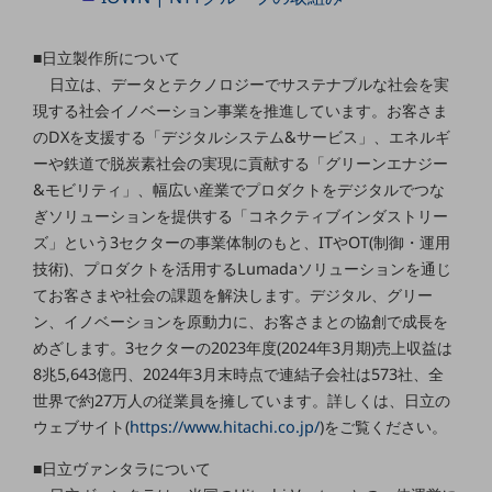
グループ会社
会社案内パンフレット
■日立製作所について
ニュースルーム
日立は、データとテクノロジーでサステナブルな社会を実
ニュースルームTOP
現する社会イノベーション事業を推進しています。お客さま
ニュースリリース
のDXを支援する「デジタルシステム&サービス」、エネルギ
ーや鉄道で脱炭素社会の実現に貢献する「グリーンエナジー
地域からの発表
&モビリティ」、幅広い産業でプロダクトをデジタルでつな
重要なお知らせ
ぎソリューションを提供する「コネクティブインダストリー
ズ」という3セクターの事業体制のもと、ITやOT(制御・運用
お知らせ
技術)、プロダクトを活用するLumadaソリューションを通じ
てお客さまや社会の課題を解決します。デジタル、グリー
社外からの評価実績
サステナビリティ
ン、イノベーションを原動力に、お客さまとの協創で成長を
サステナビリティTOP
めざします。3セクターの2023年度(2024年3月期)売上収益は
8兆5,643億円、2024年3月末時点で連結子会社は573社、全
NTTドコモビジネスグループのサステナビリティ
世界で約27万人の従業員を擁しています。詳しくは、日立の
サステナビリティ基本方針
ウェブサイト(
https://www.hitachi.co.jp/
)をご覧ください。
サステナビリティレポート
■日立ヴァンタラについて