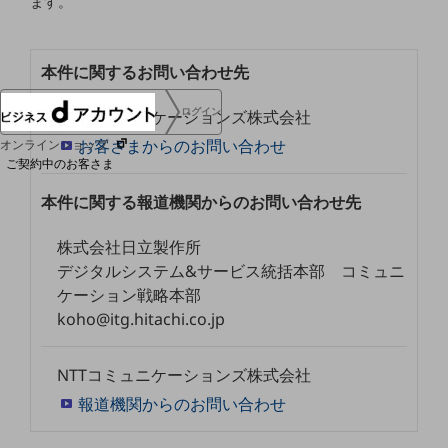
ます。
協賛
NTTドコモグループ
本件に関するお問い合わせ先
ログイン
NTTコミュニケーションズ株式会社
お客さまからのお問い合わせ
オンラインショップ
ご契約中のお客さま
本件に関する報道機関からのお問い合わせ先
サービス別サポート情報
株式会社日立製作所
デジタルシステム&サービス統括本部 コミュニ
ケーション戦略本部
ご契約中サービスの一元管理
koho@itg.hitachi.co.jp
NTTコミュニケーションズ株式会社
報道機関からのお問い合わせ
Web明細(ビリングステーション)