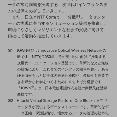
セキュリティ
ータの常時同期を実現する、次世代ITインフラシステ
ムの提供をめざしていきます。
その他のお悩みはこちら
また、日立とNTT Comは、「分散型データセンタ
業界から見つける
業界から見つけるTOP
ー」の実現に寄与するソリューション提供を推進し、
環境にやさしくレジリエントな社会の実現に向けて、
製造業
両社にて活動を推進していきます。
小売・卸売業
※1：IOWN構想：Innovative Optical Wireless Networkの
運輸業
略です。NTTが2030年ごろの実用化に向けて推進する
建設業
次世代コミュニケーション基盤です。革新的な光と無線
の技術により、これまでのインフラの限界を超え、あら
地域産業
ゆる情報をもとに全体の最適化を図り、多様性を需要で
その他の業界はこちら
きる豊かな社会をつくるために立ち上げた構想です。
ゲーム感覚で見つける
®
「IOWN
」は、日本電信電話株式会社の商標又は登録
ビジネスお悩み診断
商標です。
NTTドコモビジネス
※2：Hitachi Virtual Storage Platform One Block：日立ヴ
オンラインショップ
ァンタラが提供するデータストレージです。革新的なデ
モバイル・ICTサービスをオンラインで
ータ圧縮・保護技術で、増大するデータの管理の効率化
相談・申し込みができるバーチャルショップ