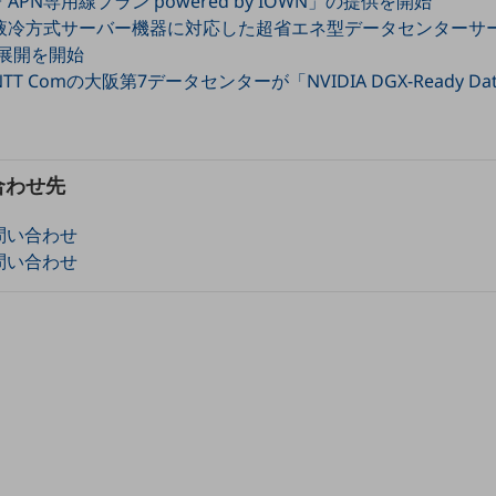
:「APN専用線プラン powered by IOWN」の提供を開始
4日:液冷方式サーバー機器に対応した超省エネ型データセンターサー
展開を開始
NTT Comの大阪第7データセンターが「NVIDIA DGX-Ready Da
合わせ先
別ウィンドウで開きます
問い合わせ
問い合わせ