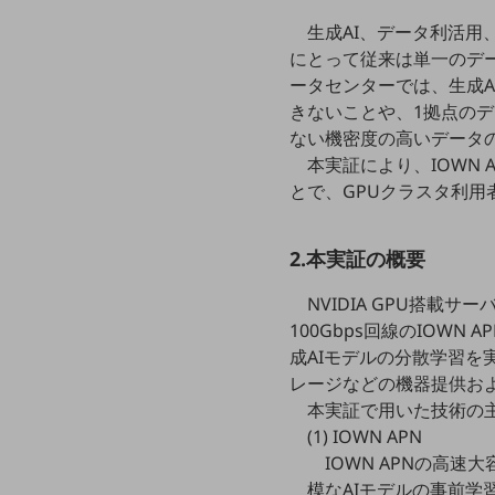
クラウド・データセンター
生成AI、データ利活用
電話・映像コミュニケーション
にとって従来は単一のデ
ータセンターでは、生成A
セキュリティ
きないことや、1拠点の
5G
ない機密度の高いデータ
本実証により、IOWN
IoT
とで、GPUクラスタ利
AI
データ利活用
2.本実証の概要
運用管理
NVIDIA GPU搭
100Gbps回線のIOWN A
業務支援・マーケティング
成AIモデルの分散学習を
災害対策・BCP
レージなどの機器提供お
課題・ニーズで探す
本実証で用いた技術の
課題・ニーズで探すTOP
(1) IOWN APN
コミュニケーション・情報共有
IOWN APNの高
模なAIモデルの事前