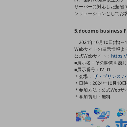
サーバーに対応した超省エネ
データ通信製品
ソリューションとしてお
ドコモケータイ
5G対応ホームルーター
5.docomo business
通信モジュール製品
2024年10月10日(木)
衛星携帯電話
Webサイトの展示情報よ
公式Webサイト：
https:
IOT完了済みメーカーブランド製品
■展示名：その瞬間を感じ
料金
■展示番号：IV-01
料金TOP
＊会場：
ザ・プリンス パ
ドコモBiz データ無制限 ドコモ MAX ドコモ mini ドコモBiz かけ放題
＊日時：2024年10月10日(木
＊参加方法：公式Web
ケータイプラン
＊参加費用：無料
5Gデータプラス
データプラス
IoT向け回線料金