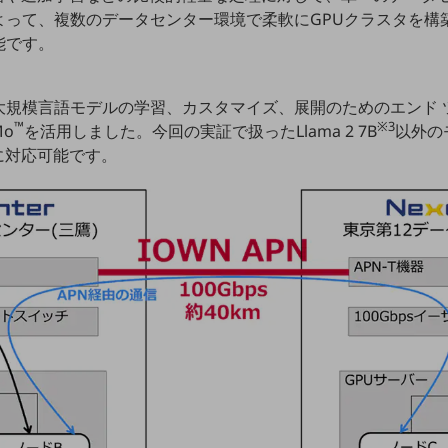
よって、複数のデータセンター環境で柔軟にGPUクラスタを構
能です。
規模言語モデルの学習、カスタマイズ、展開のためのエンド ツ
™
※3
Mo
を活用しました。今回の実証で扱ったLlama 2 7B
以外の
に対応可能です。