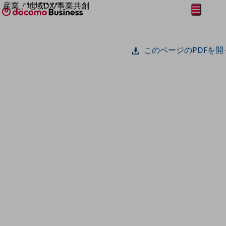
産業・地域DX/事業共創
メニュー
開く
OPEN HUB for Plural Futures
自律・分散・協調型社会の実現を目指し、
フリーワードを入力して探す
「社会可能性」を探究・実装する事業共創エコシステムです。
このページのPDFを開
OPEN HUB for Plural Futuresとは
イベント/ウェビナー
記事コンテンツ
プレイヤー(カタリスト/パートナー企業)
事例
Smart World
フリーワードでNTTドコモビジネスの
取り組みを検索
産業・地域DXプラットフォーマーとして
企業と地域が持続成長する社会を目指します
Smart City
Smart Education
Smart Healthcare
Smart Industry
Smart Mobility
Smart Worksite
生成AI(Generative AI)
地域の取り組み
地域社会を支える皆さまと地域課題の解決や