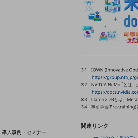
home5Gプラン
モバイルサービス
端末の一元管理
セキュリティ
運用保守・故障紛失サポート
回線・ネットワーク
お手続き
※1：IOWN (Innovative
https://group.ntt/jp/
™
※2：NVIDIA NeMo
とは、
https://docs.nvidia.
※3：Llama 2 7Bとは
※4：事前学習(Pre-tra
別ウィンドウで開きます
関連リンク
サービスをご利用中のお客さま
導入事例・セミナー