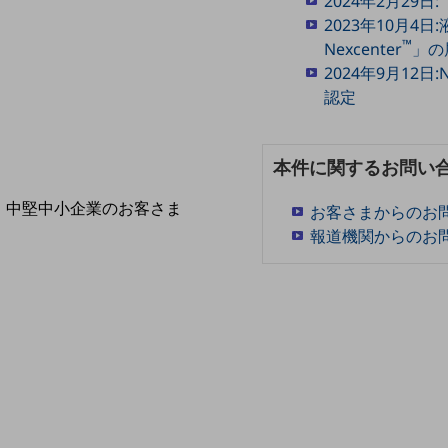
2024年2月29日
導入事例TOP
2023年10月
最新の導入事例や注目の導入事例をご紹介します
™
Nexcenter
」の
セミナー
2024年9月12日:
開催・出展する各種セミナー、イベント情報をご紹介します
認定
本件に関するお問い
中堅中小企業のお客さま
お客さまからのお
NTTドコモビジネスウォッチ
報道機関からのお
ビジネスお役立ち情報
旬な話題やお役立ち資料などDXの課題を
解決するヒントをお届けする記事サイト
新着記事
お役立ち資料ダウンロード
トレンド記事特集
IT用語集
中堅中小企業向け
サービス・ソリューション