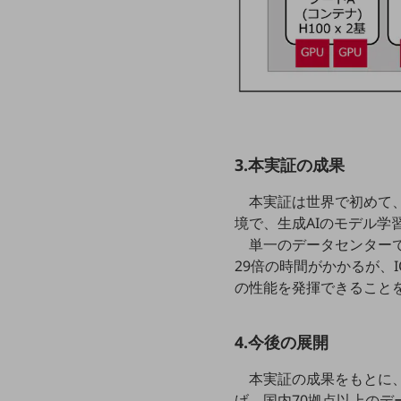
一次産業
医療・介護
観光
教育
モビリティ
3.本実証の成果
製造・建設業
本実証は世界で初めて、高
小売業
キーワードで探す
境で、生成AIのモデル学習(L
モバイルTOP
単一のデータセンター
29倍の時間がかかるが、I
法人向けスマホ・携帯に関する、
の性能を発揮できること
おすすめの機種、料金やサービスをご紹介
製品
製品TOP
4.今後の展開
ビジネス向けスマートフォン
本実証の成果をもとに、
タフネススマートフォン
げ、国内70拠点以上のデー