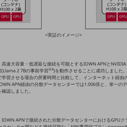
<実証のイメージ>
速大容量・低遅延な接続を可能とするIOWN APNとNVIDIA 
※4
lama 2 7Bの事前学習
)を動作させることに成功しました
で学習させる場合の所要時間と比較して、インターネット経由
OWN APN経由の分散データセンターでは1.006倍と、単一
を確認しました。
IOWN APNで接続された分散データセンターにおけるGPU
タセンター間などを接続可能な「APN専用線プラン powered 