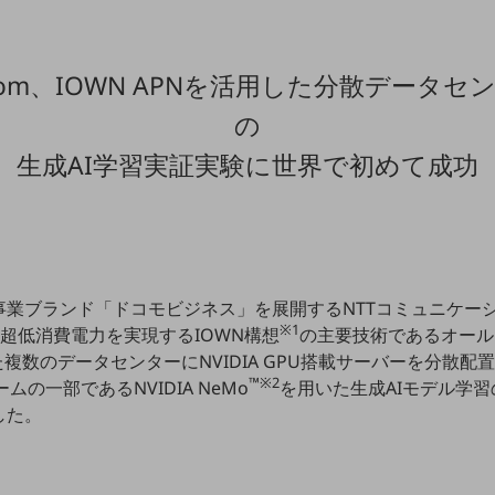
 Com、IOWN APNを活用した分散データセ
の
生成AI学習実証実験に世界で初めて成功
業ブランド「ドコモビジネス」を展開するNTTコミュニケーシ
※1
かつ超低消費電力を実現するIOWN構想
の主要技術であるオール
た複数のデータセンターにNVIDIA GPU搭載サーバーを分散配置し
™※2
ォームの一部であるNVIDIA NeMo
を用いた生成AIモデル学習
した。