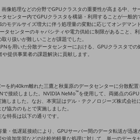
、画像処理などの分野でGPUクラスタの重要性が高まる中、サ
ータセンター内でGPUクラスタを構築・利用することが一般的
Iのモデルサイズ増大に伴う処理量の変動に応じてオンデマンド
データセンターのキャパシティや電力供給に制限があること、
の取り扱いが難しいことが課題でした。
 APNを用いた分散データセンターにおける、GPUクラスタで
用者や提供事業者の課題解決に貢献します。
載サーバーを約40km離れた三鷹と秋葉原のデータセンターに分散配
™
PNで接続しました。NVIDIA NeMo
を使用して、両拠点のGP
実施しました。なお、本実証はデル・テクノロジーズ株式会社に
よび協力のもとで実施しました。
主な特長は以下の通りです。
速大容量・低遅延接続により、GPUサーバー間のデータ転送が迅
学習や追加学習などの比較的軽量な処理に対して、単一のデータ