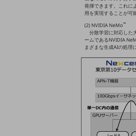
マーケティング
発揮できます。これに
業務効率化
用を実現することが可
災害対策
™
(2) NVIDIA NeMo
分散学習に対応した大
職場環境整備
ームであるNVIDIA Ne
地域共創・地方創生
まざまな生成AIの処理
セキュリティ対策
遠隔監視
顧客体験（CX）改善
自動化・省電化
人材不足解消
業種・業態で探す
業種・業態で探すTOP
自治体