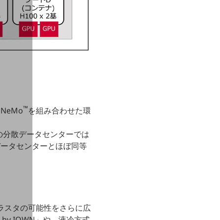
™
NeMo
を組み合わせた環
。
の分散データセンターでは
のデータセンターとほぼ同等
クラスタの可能性をさらに広
by IOWN」や、液冷方式