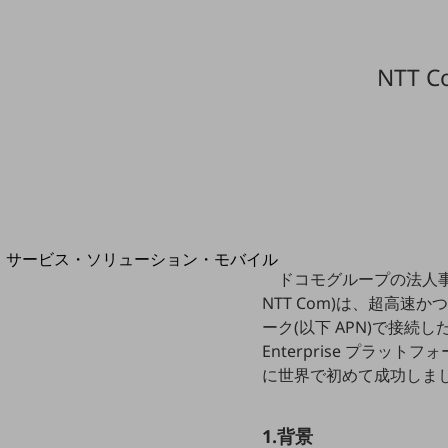
地域経済のさらなる活性化に取り組みます
自治体・地域社会との共創
LGPF(Local Government Platform)
NTT
別ウィンドウで開きます
サービス・ソリューション・モバイル
ドコモグループの法人事
サービス・ソリューションTOP
NTT Com)は、超高速
DXに関する課題を解決する
ーク(以下 APN)で接続し
サービス・ソリューションをご紹介
Enterprise プラットフ
カテゴリーで探す
に世界で初めて成功しま
カテゴリーで探すTOP
ネットワーク・モバイル
1.背景