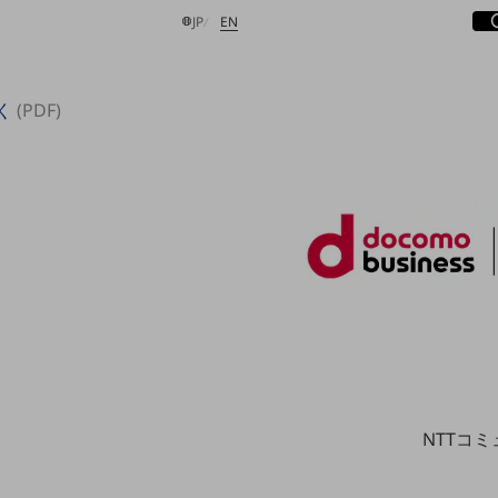
サ
開
日本語
English
JP
EN
く
(PDF)
検索する
NTTコ