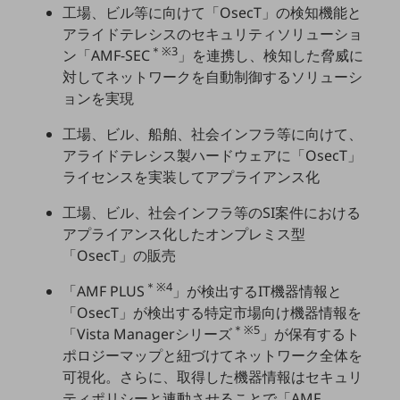
工場、ビル等に向けて「OsecT」の検知機能と
教育
アライドテレシスのセキュリティソリューショ
モビリティ
＊※3
ン「AMF-SEC
」を連携し、検知した脅威に
対してネットワークを自動制御するソリューシ
製造・建設業
ョンを実現
小売業
キーワードで探す
工場、ビル、船舶、社会インフラ等に向けて、
モバイルTOP
アライドテレシス製ハードウェアに「OsecT」
ライセンスを実装してアプライアンス化
法人向けスマホ・携帯に関する、
おすすめの機種、料金やサービスをご紹介
工場、ビル、社会インフラ等のSI案件における
製品
製品TOP
アプライアンス化したオンプレミス型
「OsecT」の販売
ビジネス向けスマートフォン
＊※4
「AMF PLUS
」が検出するIT機器情報と
タフネススマートフォン
「OsecT」が検出する特定市場向け機器情報を
＊※5
データ通信製品
「Vista Managerシリーズ
」が保有するト
ポロジーマップと紐づけてネットワーク全体を
ドコモケータイ
可視化。さらに、取得した機器情報はセキュリ
ティポリシーと連動させることで「AMF
5G対応ホームルーター