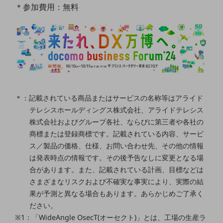
ビジネスお役立ち情報
＊参加費用：無料
旬な話題やお役立ち資料などDXの課題を
解決するヒントをお届けする記事サイト
新着記事
お役立ち資料ダウンロード
トレンド記事特集
IT用語集
中堅中小企業向け
サービス・ソリューション
＊：記載されている商品またはサービスの名称等はアライド
課題やニーズに合ったサービスをご紹介し、
テレシスホールディングス株式会社、アライドテレシス
中堅中小企業のビジネスをサポート！
株式会社およびグループ各社、ならびに第三者や各社の
お悩みから見つける
商標または登録商標です。記載されている内容、サービ
お悩みから見つけるTOP
ス／製品の価格、仕様、お問い合わせ先、その他の情報
ネットワーク
は発表時点の情報です。その後予告なしに変更となる場
合があります。また、記載されている計画、目標などは
モバイル・音声
さまざまなリスクおよび不確実な事実により、実際の結
バックオフィス
果が予測と異なる場合もあります。あらかじめご了承く
ださい。
リモート・ハイブリッドワーク
※1：「WideAngle OsecT(オーセクト)」とは、工場の生産ラ