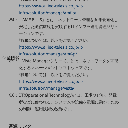
法人向けモバイルトップ
https://www.allied-telesis.co.jp/it-
はじめての方へ
infra/solution/manage/amf-s/
サービス・商品を探す
※4：「AMF PLUS」とは、ネットワーク管理を自律最適化し
新規会員登録/ログインはこちら
100回線以上のお問い合わせ・お見積りはこちら
安定した通信環境を実現するITインフラ運用管理ソリュ
ーションです。
詳細については、以下をご覧ください。
https://www.allied-telesis.co.jp/it-
infra/solution/manage/amf-p/
別ウィンドウで開きます
企業情報
※5：「Vista Managerシリーズ」とは、ネットワークを可視
企業情報TOP
化するマネージメントソフトウェアです。
会社案内
詳細については、以下をご覧ください。
会社案内TOP
https://www.allied-telesis.co.jp/it-
組織
infra/solution/manage/vista/
※6：OT(Operational Technology)とは、工場やビル、発電
沿革
所などに使われる、システムや設備を最適に動かすため
社長からのご挨拶
の制御・運用技術の総称です。
事業拠点
関連リンク