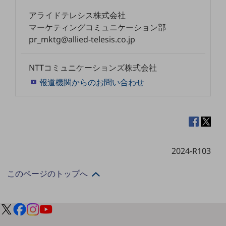
ダイバーシティ
アライドテレシス株式会社
経営情報
経営情報TOP
マーケティングコミュニケーション部
pr_mktg@allied-telesis.co.jp
業績
決算公告
NTTコミュニケーションズ株式会社
報道機関からのお問い合わせ
電子公告
基礎的電気通信役務損益明細表
採用情報
採用情報TOP
新卒採用
2024-R103
経験者採用
このページのトップへ
障がい者採用
人材育成制度
広告・協賛
広告