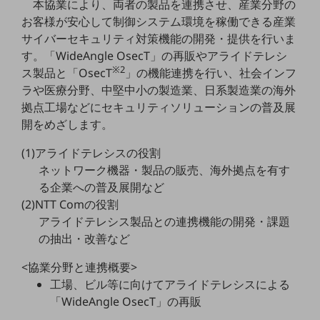
本協業により、両者の製品を連携させ、産業分野の
職場環境整備
お客様が安心して制御システム環境を稼働できる産業
地域共創・地方創生
サイバーセキュリティ対策機能の開発・提供を行いま
す。「WideAngle OsecT」の再販やアライドテレシ
セキュリティ対策
※2
ス製品と「OsecT
」の機能連携を行い、社会インフ
ラや医療分野、中堅中小の製造業、日系製造業の海外
遠隔監視
拠点工場などにセキュリティソリューションの普及展
顧客体験（CX）改善
開をめざします。
自動化・省電化
(1)アライドテレシスの役割
人材不足解消
ネットワーク機器・製品の販売、海外拠点を有す
業種・業態で探す
る企業への普及展開など
業種・業態で探すTOP
(2)NTT Comの役割
アライドテレシス製品との連携機能の開発・課題
自治体
の抽出・改善など
一次産業
<協業分野と連携概要>
医療・介護
工場、ビル等に向けてアライドテレシスによる
「WideAngle OsecT」の再販
観光