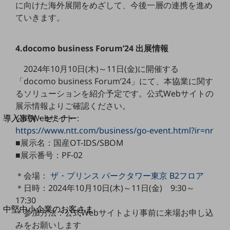
セキュリティ
に向けた海外展開をめざして、今後一層の連携を進め
ていきます。
運用保守・故障紛失サポート
回線・ネットワーク
4.docomo business Forum’24 出展情報
お手続き
2024年10月10日(木)～11日(金)に開催する
「docomo business Forum’24」にて、本協業に関す
るソリューションを紹介予定です。公式Webサイトの
別ウィンドウで開きます
展示情報よりご確認ください。
サービスをご利用中のお客さま
公式Webサイト：
導入事例・セミナー
導入事例TOP
https://www.ntt.com/business/go-event.html?ir=nr
■展示名：国産OT-IDS/SBOM
最新の導入事例や注目の導入事例をご紹介します
■展示番号：PF-02
セミナー
＊会場：
ザ・プリンス パークタワー東京 B2フロア
開催・出展する各種セミナー、イベント情報をご紹介します
＊日時：2024年10月10日(木)～11日(金) 9:30～
17:30
別ウィンドウで開きます
中堅中小企業のお客さま
＊参加方法：公式Webサイトより事前に来場お申し込
NTTドコモビジネスウォッチ
みをお願いします