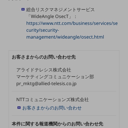
グループ会社
総合リスクマネジメントサービス
会社案内パンフレット
「WideAngle OsecT」：
ニュースルーム
https://www.ntt.com/business/services/se
ニュースルームTOP
curity/security-
ニュースリリース
management/wideangle/osect.html
地域からの発表
重要なお知らせ
お客さまからのお問い合わせ先
お知らせ
アライドテレシス株式会社
マーケティングコミュニケーション部
社外からの評価実績
サステナビリティ
pr_mktg@allied-telesis.co.jp
サステナビリティTOP
NTTコミュニケーションズ株式会社
NTTドコモビジネスグループのサステナビリティ
お客さまからのお問い合わせ
サステナビリティ基本方針
サステナビリティレポート
本件に関する報道機関からのお問い合わせ先