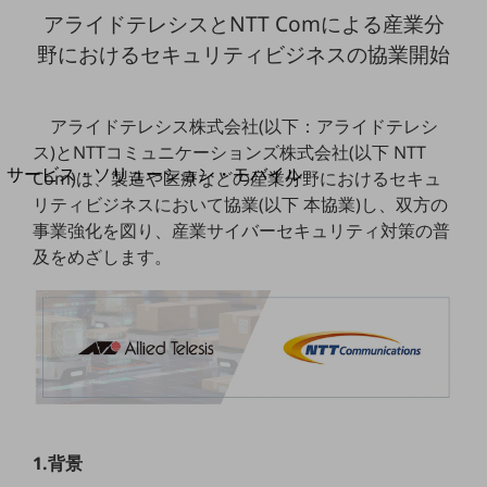
地域経済のさらなる活性化に取り組みます
アライドテレシスとNTT Comによる産業分
自治体・地域社会との共創
LGPF(Local Government Platform)
野における
セキュリティビジネスの協業開始
別ウィンドウで開きます
アライドテレシス株式会社(以下：アライドテレシ
ス)とNTTコミュニケーションズ株式会社(以下 NTT
サービス・ソリューション・モバイル
Com)は、製造や医療などの産業分野におけるセキュ
サービス・ソリューションTOP
リティビジネスにおいて協業(以下 本協業)し、双方の
事業強化を図り、産業サイバーセキュリティ対策の普
DXに関する課題を解決する
及をめざします。
サービス・ソリューションをご紹介
カテゴリーで探す
カテゴリーで探すTOP
ネットワーク・モバイル
クラウド・データセンター
電話・映像コミュニケーション
1.背景
セキュリティ