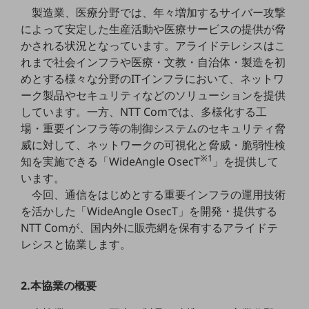
5G
製造業、医療分野では、年々増加するサイバー攻撃
によって安定した生産活動や医療サービスの提供が脅
IoT
かされる状況となっています。アライドテレシスはこ
AI
れまで社会インフラや医療・文教・自治体・製造を初
めとする様々な分野のITインフラにおいて、ネットワ
データ利活用
ーク製品やセキュリティなどのソリューションを提供
しています。一方、NTT Comでは、多様化する工
運用管理
場・重要インフラ等の制御システムのセキュリティ脅
業務支援・マーケティング
威に対して、ネットワークの可視化と脅威・脆弱性検
※1
知を実施できる「WideAngle OsecT
」を提供して
災害対策・BCP
課題・ニーズで探す
います。
課題・ニーズで探すTOP
今回、通信をはじめとする重要インフラの運用技術
を活かした「WideAngle OsecT」を開発・提供する
コミュニケーション・情報共有
NTT Comが、国内外に販売網を保有するアライドテ
マーケティング
レシスと協業します。
業務効率化
2.本協業の概要
災害対策