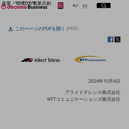
産業・地域DX/事業共創
サイト内検索
開く
日本語
English
メニュー
開く
JP
EN
OPEN HUB for Plural Futures
自律・分散・協調型社会の実現を目指し、
フリーワードを入力して探す
「社会可能性」を探究・実装する事業共創エコシステムです。
このページのPDFを開く
(PDF)
OPEN HUB for Plural Futuresとは
イベント/ウェビナー
検索する
記事コンテンツ
プレイヤー(カタリスト/パートナー企業)
事例
Smart World
フリーワードでNTTドコモビジネスの
取り組みを検索
産業・地域DXプラットフォーマーとして
企業と地域が持続成長する社会を目指します
Smart City
2024年10月4日
Smart Education
Smart Healthcare
アライドテレシス株式会社
Smart Industry
NTTコミュニケーションズ株式会社
Smart Mobility
Smart Worksite
生成AI(Generative AI)
地域の取り組み
地域社会を支える皆さまと地域課題の解決や