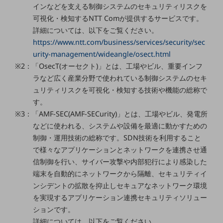
セキュリティ
インなどを支える制御システムのセキュリティリスクを
可視化・検知するNTT Comが提供するサービスです。
その他のお悩みはこちら
詳細については、以下をご覧ください。
業界から見つける
https://www.ntt.com/business/services/security/sec
業界から見つけるTOP
urity-management/wideangle/osect.html
製造業
※2：「OsecT(オーセクト)」とは、工場やビル、重要インフ
ラなど広く産業分野で使われている制御システムのセキ
小売・卸売業
ュリティリスクを可視化・検知する技術や機能の総称で
運輸業
す。
※3：「AMF-SEC(AMF-SECurity)」とは、工場やビル、発電所
建設業
などに使われる、システムや設備を最適に動かすための
地域産業
制御・運用技術の総称です。SDN技術を利用すること
で様々なアプリケーションとネットワークを連携させ通
その他の業界はこちら
信制御を行い、サイバー攻撃や内部犯行により感染した
ゲーム感覚で見つける
ビジネスお悩み診断
端末を自動的にネットワークから隔離、セキュリティイ
NTTドコモビジネス
ンシデントの拡散を抑止しセキュアなネットワーク環境
オンラインショップ
を実現するアプリケーション連携セキュリティソリュー
ションです。
モバイル・ICTサービスをオンラインで
詳細については、以下をご覧ください。
相談・申し込みができるバーチャルショップ