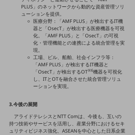
PLUS」のネットワークから動的な資産管理ソリ
通信モジュール製品
ューションを提供。
医療分野：「AMF PLUS」が検出するIT機
衛星携帯電話
器と「OsecT」が検出する医療機器を可視
IOT完了済みメーカーブランド製品
化。「AMF PLUS」と「OsecT」の可視
料金
化・管理機能との連携による統合管理を実
料金TOP
現。
ドコモBiz データ無制限 ドコモ MAX ドコモ mini ドコモBiz かけ放題
工場、ビル、船舶、社会インフラ等：
「AMF PLUS」が検出するIT機器と
ケータイプラン
※6
「OsecT」が検出するOT
機器を可視化
5Gデータプラス
し、ITとOTを融合させた統合管理ソリュ
ーションを実現。
データプラス
IoT向け回線料金
3.今後の展開
home5Gプラン
アライドテレシスとNTT Comは、今後も、互いの
モバイルサービス
持つ技術やサービスを活用し、産業分野におけるセキ
端末の一元管理
ュリティビジネス強化、ASEANを中心とした日系企業