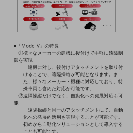
教育
モビリティ
製造・建設業
小売業
キーワードで探す
■「Model V」の特長
モバイルTOP
①様々なメーカーの建機に後付けで手軽に遠隔制
法人向けスマホ・携帯に関する、
御を実現
おすすめの機種、料金やサービスをご紹介
建機に対し、後付けアタッチメントを取り付
製品
けることで、遠隔操縦が可能となります。ま
製品TOP
た、様々なメーカー・機種に対応しており、特
殊車両も含めた対応が可能です。
ビジネス向けスマートフォン
②遠隔操縦だけでなく、自動化への発展対応も可
タフネススマートフォン
能
遠隔操縦と同一のアタッチメントにて、自動
データ通信製品
化への発展的活用も実現することが可能です。
ドコモケータイ
初めから自動化ソリューションとして導入する
ことも可能です。
5G対応ホームルーター