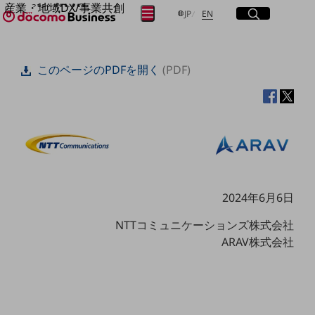
産業・地域DX/事業共創
サイト内検索
開く
日本語
English
メニュー
開く
JP
EN
OPEN HUB for Plural Futures
自律・分散・協調型社会の実現を目指し、
フリーワードを入力して探す
「社会可能性」を探究・実装する事業共創エコシステムです。
このページのPDFを開く
(PDF)
OPEN HUB for Plural Futuresとは
イベント/ウェビナー
検索する
記事コンテンツ
プレイヤー(カタリスト/パートナー企業)
事例
Smart World
フリーワードでNTTドコモビジネスの
取り組みを検索
産業・地域DXプラットフォーマーとして
企業と地域が持続成長する社会を目指します
Smart City
2024年6月6日
Smart Education
Smart Healthcare
NTTコミュニケーションズ株式会社
Smart Industry
ARAV株式会社
Smart Mobility
Smart Worksite
生成AI(Generative AI)
地域の取り組み
地域社会を支える皆さまと地域課題の解決や