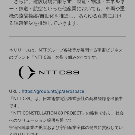
さらに、建設現場に限らず、製造・物流・エネルギ
セキュリティ
ー・鉄道・航空といった他産業においても、車両や重
その他のお悩みはこちら
機の遠隔操縦/自動化を推進し、あらゆる産業におけ
業界から見つける
る課題解決を推進していきます。
業界から見つけるTOP
製造業
小売・卸売業
本リリースは、NTTグループ各社等が展開する宇宙ビジネス
のブランド「NTT C89」の取り組みの1つです。
運輸業
建設業
地域産業
URL：
https://group.ntt/jp/aerospace
その他の業界はこちら
「NTT C89」は、日本電信電話株式会社の商標登録を出願中
ゲーム感覚で見つける
ビジネスお悩み診断
です。
NTTドコモビジネス
「NTT CONSTELLATION 89 PROJECT」の略称であり、社会
オンラインショップ
へのソリューション提供を通じて
宇宙関連事業の拡大および宇宙産業全体の発展に貢献してい
モバイル・ICTサービスをオンラインで
相談・申し込みができるバーチャルショップ
く取り組みです。