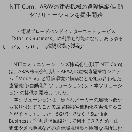
地域経済のさらなる活性化に取り組みます
NTT Com、ARAVの建設機械の遠隔操縦/自動
自治体・地域社会との共創
LGPF(Local Government Platform)
化ソリューションを提供開始
別ウィンドウで開きます
～衛星ブロードバンドインターネットサービス
「Starlink Business」の利用も可能になり、あらゆる
建設現場へ対応～
サービス・ソリューション・モバイル
サービス・ソリューションTOP
NTTコミュニケーションズ株式会社(以下 NTT Com)
DXに関する課題を解決する
サービス・ソリューションをご紹介
は、ARAV株式会社(以下 ARAV)の建機遠隔操縦システ
カテゴリーで探す
ム「Model V」と通信環境の構築などを組み合わせた
カテゴリーで探すTOP
※1
遠隔操縦/自動化
ソリューション(以下 本ソリューシ
ョン)の提供を開始しました。
ネットワーク・モバイル
本ソリューションは、様々なメーカーの建機へ後か
クラウド・データセンター
ら取り付けすることで遠隔操縦や自動化を実現するこ
とができます。また、5Gだけでなく「Starlink
電話・映像コミュニケーション
※2
Business」
も通信回線として利用できるため、山
セキュリティ
間部や災害地域などの通信環境構築が困難な場所にお