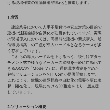
ける現場作業の遠隔操縦/自動化も推進します。
5G
IoT
1.背景
AI
建設業界において人手不足解消や安全対策の目的で
データ利活用
建機の遠隔操縦や自動化が注目されていますが、実際
の現場導入においては、高機能な建機の新規購入、通
運用管理
信環境構築、の二点が導入ハードルとなるケースが多
業務支援・マーケティング
く存在しています。
これらの導入ハードルを下げるべく、後付けアタッ
災害対策・BCP
チメント式で様々なメーカーの建機を手軽に自動化で
課題・ニーズで探す
きるARAVの「Model V」に、通信環境構築を含めた
課題・ニーズで探すTOP
包括ソリューションをNTT Comが提供開始します。
コミュニケーション・情報共有
これにより、建機の遠隔操縦や自動化の需要を更に喚
起・顕在化し、現場におけるDX推進をより一層支援
マーケティング
していきます。
業務効率化
災害対策
2.ソリューション概要