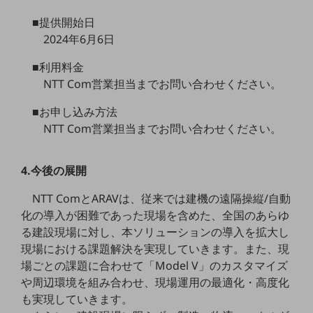
ビジネスお役立ち情報
■提供開始日
旬な話題やお役立ち資料などDXの課題を
2024年6月6日
解決するヒントをお届けする記事サイト
新着記事
■利用料金
お役立ち資料ダウンロード
トレンド記事特集
NTT Com営業担当までお問い合わせください。
IT用語集
中堅中小企業向け
■お申し込み方法
サービス・ソリューション
NTT Com営業担当までお問い合わせください。
課題やニーズに合ったサービスをご紹介し、
中堅中小企業のビジネスをサポート！
4.今後の展開
お悩みから見つける
お悩みから見つけるTOP
NTT ComとARAVは、従来では建機の遠隔操縦/自動
化の導入が困難であった現場を含めた、全国のあらゆ
ネットワーク
る建設現場に対し、本ソリューションの導入を拡大し
モバイル・音声
現場における課題解決を実現していきます。また、現
場ごとの課題に合わせて「Model V」のカスタマイズ
バックオフィス
や周辺環境を組み合わせ、現場運用の最適化・高度化
リモート・ハイブリッドワーク
も実現していきます。