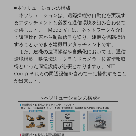
職場環境整備
■本ソリューションの構成
本ソリューションは、遠隔操縦や自動化を実現す
地域共創・地方創生
るアタッチメントと必要な通信環境を組み合わせて
セキュリティ対策
提供します。「Model V」は、ネットワークを介し
て遠隔操作席から制御信号を送り、建機を遠隔操縦
遠隔監視
することができる建機用アタッチメントです。
顧客体験（CX）改善
また、建機の遠隔操縦や自動化においては、通信
環境構築・映像伝送・クラウドカメラ・位置情報取
自動化・省電化
得といった周辺設備が必要となりますが、NTT
人材不足解消
Comがそれらの周辺設備を含めて一括提供すること
業種・業態で探す
が出来ます。
業種・業態で探すTOP
自治体
<本ソリューションの構成>
一次産業
医療・介護
観光