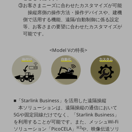
③お客さまニーズに合わせたカスタマイズが可能
通信モジュール製品
操縦席側の操作方法・操作デバイスや、建機
側で活用する機能、遠隔/自動制御に係る設定
衛星携帯電話
等、お客さまの要望に合わせたカスタマイズが
IOT完了済みメーカーブランド製品
可能です。
料金
料金TOP
<Model Vの特長>
ドコモBiz データ無制限 ドコモ MAX ドコモ mini ドコモBiz かけ放題
ケータイプラン
5Gデータプラス
データプラス
IoT向け回線料金
■「Starlink Business」を活用した遠隔操縦
本ソリューションは、遠隔操縦の通信において
home5Gプラン
5Gや固定回線だけでなく、「Starlink Business」
モバイルサービス
を利用することが可能です。また、メッシュWi-Fi
端末の一元管理
※3
ソリューション「PicoCELA」
や、映像伝送ソリ