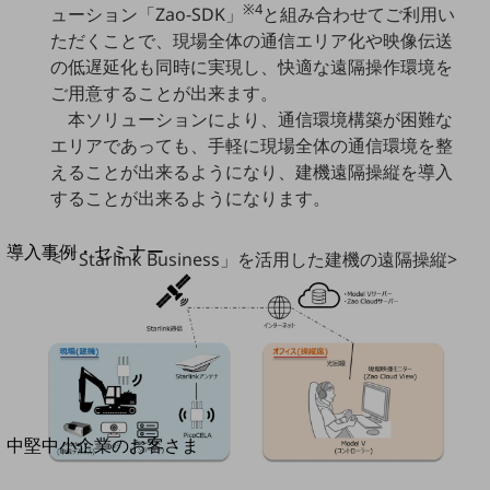
セキュリティ
※4
ューション「Zao-SDK」
と組み合わせてご利用い
ただくことで、現場全体の通信エリア化や映像伝送
運用保守・故障紛失サポート
の低遅延化も同時に実現し、快適な遠隔操作環境を
回線・ネットワーク
ご用意することが出来ます。
お手続き
本ソリューションにより、通信環境構築が困難な
エリアであっても、手軽に現場全体の通信環境を整
えることが出来るようになり、建機遠隔操縦を導入
することが出来るようになります。
別ウィンドウで開きます
サービスをご利用中のお客さま
導入事例・セミナー
<「Starlink Business」を活用した建機の遠隔操縦>
導入事例TOP
最新の導入事例や注目の導入事例をご紹介します
セミナー
開催・出展する各種セミナー、イベント情報をご紹介します
別ウィンドウで開きます
中堅中小企業のお客さま
NTTドコモビジネスウォッチ