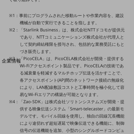
法人向けモバイルトップ
はじめての方へ
※1：事前にプログラムされた移動ルートや作業内容を、建設
サービス・商品を探す
新規会員登録/ログインはこちら
機械が自動で実行できることを指します。
100回線以上のお問い合わせ・お見積りはこちら
※2：「Starlink Business」は、株式会社NTTドコモが提供元
であり、NTTコミュニケーションズ株式会社が代理人と
して契約締結権限を授与され、包括的な業務受託にもと
づき販売します。
※3：「PicoCELA」は、PicoCELA株式会社が開発・提供する
別ウィンドウで開きます
企業情報
Wi-Fiアクセスポイント製品です。PicoCELAの技術であ
企業情報TOP
る減衰量を軽減するマルチホップ伝送を活かすことで、
会社案内
各アクセスポイント(AP)間のネットワーク接続の無線化
会社案内TOP
により、LAN配線敷設コストと工事時間を極小化して容
組織
易なWi-Fiエリアの構築が可能となります。
※4：「Zao-SDK」は株式会社ソリトンシステムズが開発・提
沿革
供する映像伝送システム「Smart-telecaster」の最新モ
社長からのご挨拶
デルです。モバイル回線を使用し、独自の回線冗長機能
により途切れず超短遅延で映像伝送できる機能に、制御
事業拠点
信号の伝送機能を追加、小型のシングルボードコンピュ