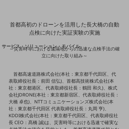
地域経済のさらなる活性化に取り組みます
自治体・地域社会との共創
LGPF(Local Government Platform)
首都高初のドローンを活用した長大橋の自動
別ウィンドウで開きます
点検に向けた実証実験の実施
サービス・ソリューション・モバイル
～災害時等における遠隔地からの迅速な点検手法の確
サービス・ソリューションTOP
立に向けた取り組み～
DXに関する課題を解決する
サービス・ソリューションをご紹介
首都高速道路株式会社(本社：東京都千代田区、代
カテゴリーで探す
カテゴリーで探すTOP
表取締役社長：前田 信弘)、首都高技術株式会社(本
社：東京都港区、代表取締役社長：鶴田 和久)、株式
ネットワーク・モバイル
会社JDRONE(本社：東京都新宿区、代表取締役社長：
クラウド・データセンター
大橋 卓也)、NTTコミュニケーションズ株式会社(本
社：東京都千代田区 代表取締役社長：丸岡 亨)、
電話・映像コミュニケーション
KDDI株式会社(本社：東京都千代田区、代表取締役社
長 CEO：髙橋 誠)は、災害時等における迅速で確実な
セキュリティ