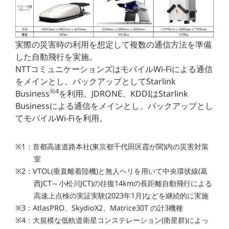
実際の災害時の利用を想定して複数の通信方法を準備
した自動飛行を実施。
NTTコミュニケーションズはモバイルWi-Fiによる通信
をメインとし、バックアップとしてStarlink
※4
Business
を利用。JDRONE、KDDIはStarlink
Businessによる通信をメインとし、バックアップとし
てモバイルWi-Fiを利用。
※1：首都高速道路本社(東京都千代田区霞が関)内の災害対策
室
※2：VTOL(垂直離着陸機)と無人ヘリを用いて中央環状線(葛
西JCT～小松川JCT)の往復14kmの長距離自動飛行による
高速上点検の実証実験(2023年1月)などを継続的に実施
※3：AtlasPRO、SkydioX2、Matrice30T の計3機種
※4：大規模な低軌道衛星コンステレーション(衛星群)によっ