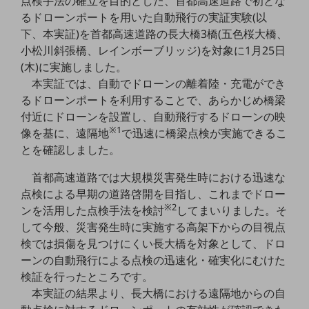
点検手法の確立を目的とした、首都高速道路で初とな
5G
るドローンポートを用いた自動飛行の実証実験(以
下、本実証)を首都高速道路の長大橋3橋(五色桜大橋、
IoT
小松川斜張橋、レインボーブリッジ)を対象に1月25日
AI
(木)に実施しました。
本実証では、自動でドローンの離着陸・充電ができ
データ利活用
るドローンポートを利用することで、あらかじめ橋梁
運用管理
付近にドローンを設置し、自動飛行するドローンの映
※1
像を基に、遠隔地
で迅速に橋梁点検が実施できるこ
業務支援・マーケティング
とを確認しました。
災害対策・BCP
首都高速道路では大規模災害発生時における迅速な
課題・ニーズで探す
課題・ニーズで探すTOP
点検による早期の道路啓開を目指し、これまでドロー
※2
ンを活用した点検手法を検討
してまいりました。そ
コミュニケーション・情報共有
して今般、災害発生時に実施する高架下からの目視点
マーケティング
検では損傷を見つけにくい長大橋を対象として、ドロ
ーンの自動飛行による点検の迅速化・確実化にむけた
業務効率化
検証を行ったところです。
本実証の結果より、長大橋における遠隔地からの自
災害対策