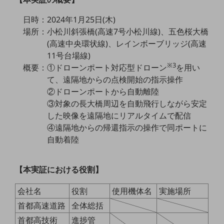
教育
日時：2024年1月25日(木)
モビリティ
場所：小松川斜張橋(高速7号小松川線)、五色桜大橋
(高速中央環状線)、レインボーブリッジ(高速
製造・建設業
11号台場線)
小売業
※3
概要：①ドローンポート対応型ドローン
を用い
キーワードで探す
て、遠隔地からの点検開始の指示操作
モバイルTOP
②ドローンポートから自動離陸
法人向けスマホ・携帯に関する、
③対象の長大橋周辺を自動飛行しながら安定
おすすめの機種、料金やサービスをご紹介
した映像を遠隔地にリアルタイムで配信
製品
④遠隔地からの帰還指示の操作で同ポートに
製品TOP
自動着陸
ビジネス向けスマートフォン
タフネススマートフォン
【本実証における役割】
データ通信製品
会社名
役割
使用機体名
実施場所
ドコモケータイ
首都高速道路
全体総括
首都高技術
進捗管
5G対応ホームルーター