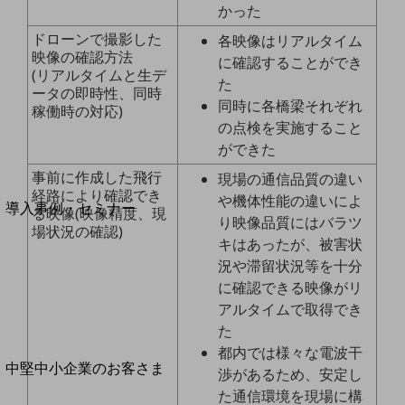
セキュリティ
かった
運用保守・故障紛失サポート
ドローンで撮影した
各映像はリアルタイム
映像の確認方法
に確認することができ
回線・ネットワーク
(リアルタイムと生デ
た
お手続き
ータの即時性、同時
同時に各橋梁それぞれ
稼働時の対応)
の点検を実施すること
ができた
事前に作成した飛行
現場の通信品質の違い
別ウィンドウで開きます
サービスをご利用中のお客さま
経路により確認でき
や機体性能の違いによ
導入事例・セミナー
る映像(映像精度、現
り映像品質にはバラツ
導入事例TOP
場状況の確認)
キはあったが、被害状
最新の導入事例や注目の導入事例をご紹介します
況や滞留状況等を十分
セミナー
に確認できる映像がリ
アルタイムで取得でき
開催・出展する各種セミナー、イベント情報をご紹介します
た
都内では様々な電波干
別ウィンドウで開きます
中堅中小企業のお客さま
渉があるため、安定し
NTTドコモビジネスウォッチ
た通信環境を現場に構