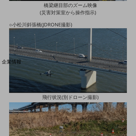
橋梁継目部のズーム映像
法人向けモバイルトップ
はじめての方へ
(災害対策室から操作指示)
サービス・商品を探す
新規会員登録/ログインはこちら
○小松川斜張橋(JDRONE撮影)
100回線以上のお問い合わせ・お見積りはこちら
別ウィンドウで開きます
企業情報
企業情報TOP
会社案内
会社案内TOP
組織
飛行状況(別ドローン撮影)
沿革
社長からのご挨拶
事業拠点