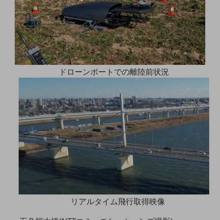
グループ会社
会社案内パンフレット
ニュースルーム
ニュースルームTOP
ニュースリリース
ドローンポートでの離陸前状況
地域からの発表
重要なお知らせ
お知らせ
社外からの評価実績
サステナビリティ
サステナビリティTOP
NTTドコモビジネスグループのサステナビリティ
サステナビリティ基本方針
リアルタイム飛行取得映像
サステナビリティレポート