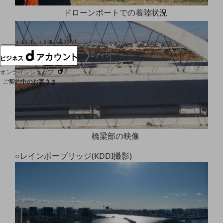
協賛
ドローンポートでの着陸状況
NTTドコモグループ
ログイン
オンラインショップ
ご契約中のお客さま
サービス別サポート情報
橋梁部の映像
○レインボーブリッジ(KDDI撮影)
ご契約中サービスの一元管理
Web明細(ビリングステーション)