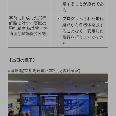
ビジネスお役立ち情報
築することが必要であ
る
旬な話題やお役立ち資料などDXの課題を
解決するヒントをお届けする記事サイト
事前に作成した飛行
プログラムされた飛行
新着記事
経路に対する実際の
経路から各機体逸脱す
お役立ち資料ダウンロード
飛行精度(構造物との
トレンド記事特集
ることなく、安定した
適切な離隔保持性等)
IT用語集
飛行を行うことができ
中堅中小企業向け
た
サービス・ソリューション
課題やニーズに合ったサービスをご紹介し、
【当日の様子】
中堅中小企業のビジネスをサポート！
お悩みから見つける
○遠隔地(首都高速道路本社 災害対策室)
お悩みから見つけるTOP
ネットワーク
モバイル・音声
バックオフィス
リモート・ハイブリッドワーク