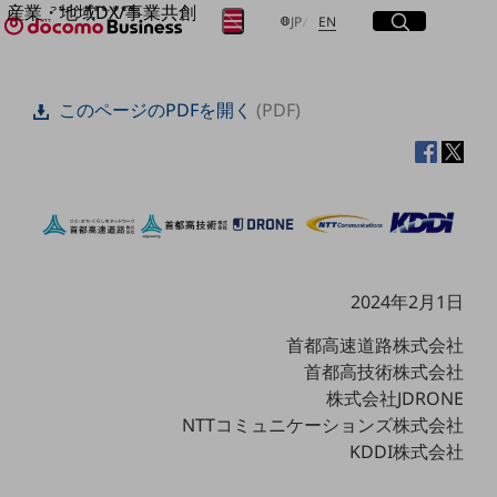
産業・地域DX/事業共創
サイト内検索
開く
日本語
English
メニュー
開く
JP
EN
OPEN HUB for Plural Futures
自律・分散・協調型社会の実現を目指し、
フリーワードを入力して探す
「社会可能性」を探究・実装する事業共創エコシステムです。
このページのPDFを開く
(PDF)
OPEN HUB for Plural Futuresとは
イベント/ウェビナー
検索する
記事コンテンツ
プレイヤー(カタリスト/パートナー企業)
事例
Smart World
フリーワードでNTTドコモビジネスの
取り組みを検索
産業・地域DXプラットフォーマーとして
企業と地域が持続成長する社会を目指します
2024年2月1日
Smart City
Smart Education
Smart Healthcare
首都高速道路株式会社
Smart Industry
首都高技術株式会社
Smart Mobility
株式会社JDRONE
Smart Worksite
生成AI(Generative AI)
NTTコミュニケーションズ株式会社
地域の取り組み
KDDI株式会社
地域社会を支える皆さまと地域課題の解決や