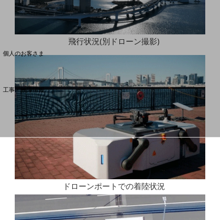
料金分析(ご利用料金管理サービス)
飛行状況(別ドローン撮影)
Web明細(My docomo)
個人のお客さま
NTTドコモ
OCNなど
工事・故障情報
お客さまサポートサイト
SDPFナレッジセンター
NTTドコモ 通信障害情報
ドローンポートでの着陸状況