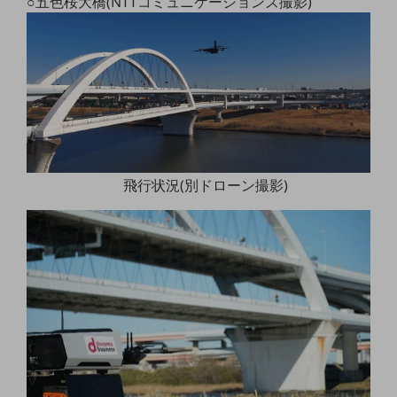
○五色桜大橋(NTTコミュニケーションズ撮影)
ダイバーシティ
経営情報
経営情報TOP
業績
決算公告
電子公告
基礎的電気通信役務損益明細表
飛行状況(別ドローン撮影)
採用情報
採用情報TOP
新卒採用
経験者採用
障がい者採用
人材育成制度
広告・協賛
広告