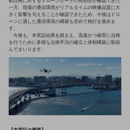
動点検に対するドローンポートの有効性が確認できた
職場環境整備
一方、現場の通信環境がリアルタイムの映像品質に大
きく影響を与えることが確認できたため、今後はドロ
地域共創・地方創生
ーンに適した通信環境の構築も含めて検討を進めま
セキュリティ対策
す。
今後も、本実証結果を踏まえ、迅速かつ確実に点検
遠隔監視
を行うために多様な点検手法の確立と体制構築に取組
顧客体験（CX）改善
んでまいります。
自動化・省電化
人材不足解消
業種・業態で探す
業種・業態で探すTOP
自治体
一次産業
医療・介護
観光
【本実証の概要】