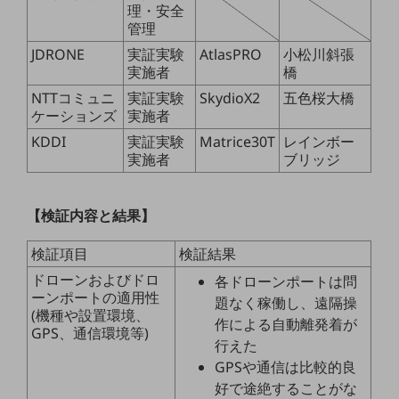
理・安全
管理
通信モジュール製品
JDRONE
実証実験
AtlasPRO
小松川斜張
衛星携帯電話
実施者
橋
IOT完了済みメーカーブランド製品
NTTコミュニ
実証実験
SkydioX2
五色桜大橋
料金
ケーションズ
実施者
料金TOP
KDDI
実証実験
Matrice30T
レインボー
実施者
ブリッジ
ドコモBiz データ無制限 ドコモ MAX ドコモ mini ドコモBiz かけ放題
ケータイプラン
【検証内容と結果】
5Gデータプラス
検証項目
検証結果
データプラス
ドローンおよびドロ
各ドローンポートは問
ーンポートの適用性
IoT向け回線料金
題なく稼働し、遠隔操
(機種や設置環境、
作による自動離発着が
home5Gプラン
GPS、通信環境等)
行えた
モバイルサービス
GPSや通信は比較的良
端末の一元管理
好で途絶することがな