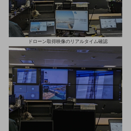
セキュリティ
その他のお悩みはこちら
業界から見つける
業界から見つけるTOP
製造業
ドローン取得映像のリアルタイム確認
小売・卸売業
運輸業
建設業
地域産業
その他の業界はこちら
ゲーム感覚で見つける
ビジネスお悩み診断
NTTドコモビジネス
オンラインショップ
モバイル・ICTサービスをオンラインで
相談・申し込みができるバーチャルショップ