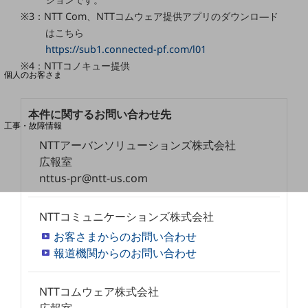
※3：NTT Com、NTTコムウェア提供アプリのダウンロ―ド
はこちら
料金分析(ご利用料金管理サービス)
https://sub1.connected-pf.com/l01
Web明細(My docomo)
※4：NTTコノキュー提供
個人のお客さま
NTTドコモ
OCNなど
本件に関するお問い合わせ先
工事・故障情報
お客さまサポートサイト
NTTアーバンソリューションズ株式会社
広報室
SDPFナレッジセンター
nttus-pr@ntt-us.com
NTTドコモ 通信障害情報
NTTコミュニケーションズ株式会社
お客さまからのお問い合わせ
報道機関からのお問い合わせ
NTTコムウェア株式会社