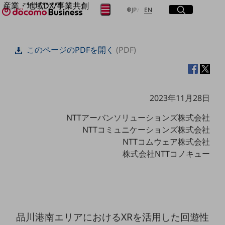
産業・地域DX/事業共創
サイト内検索
開く
日本語
English
メニュー
開く
JP
EN
OPEN HUB for Plural Futures
自律・分散・協調型社会の実現を目指し、
フリーワードを入力して探す
「社会可能性」を探究・実装する事業共創エコシステムです。
このページのPDFを開く
(PDF)
OPEN HUB for Plural Futuresとは
イベント/ウェビナー
検索する
記事コンテンツ
プレイヤー(カタリスト/パートナー企業)
事例
2023年11月28日
Smart World
フリーワードでNTTドコモビジネスの
取り組みを検索
NTTアーバンソリューションズ株式会社
産業・地域DXプラットフォーマーとして
企業と地域が持続成長する社会を目指します
NTTコミュニケーションズ株式会社
Smart City
NTTコムウェア株式会社
Smart Education
株式会社NTTコノキュー
Smart Healthcare
Smart Industry
Smart Mobility
Smart Worksite
生成AI(Generative AI)
地域の取り組み
品川港南エリアにおけるXRを活用した回遊性
地域社会を支える皆さまと地域課題の解決や