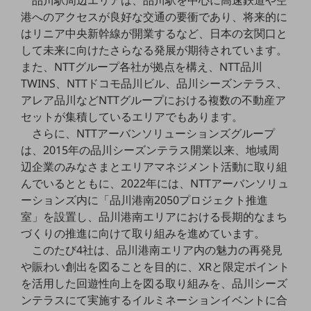
品川駅周辺エリアは、品川駅を中心に高速鉄道や空
5G
港へのアクセスが良好な交通の要衝であり、将来的に
はリニア中央新幹線が開業するなど、日本の玄関口と
IoT
して未来に向けたさらなる発展が期待されています。
AI
また、NTTグループ各社が拠点を構え、NTT品川
TWINS、NTTドコモ品川ビル、品川シーズンテラス、
データ利活用
アレア品川などNTTグループにおける複数の不動産ア
運用管理
セットが集積しているエリアでもあります。
さらに、NTTアーバンソリューションズグループ
業務支援・マーケティング
は、2015年の品川シーズンテラス開業以来、地域周
災害対策・BCP
辺企業のみなさまとエリアマネジメント活動に取り組
課題・ニーズで探す
んでいるとともに、2022年には、NTTアーバンソリュ
課題・ニーズで探すTOP
ーションズ内に「品川港南2050プロジェクト推進
室」を設置し、品川港南エリアにおける長期的なまち
コミュニケーション・情報共有
づくりの推進に向けて取り組みを進めています。
マーケティング
このたび4社は、品川港南エリア内の魅力の再発見
や賑わい創出を図ることを目的に、XRと限定ポイント
業務効率化
を活用した回遊性向上を図る取り組みを、品川シーズ
災害対策
ンテラスにて実施するイルミネーションイベントに合