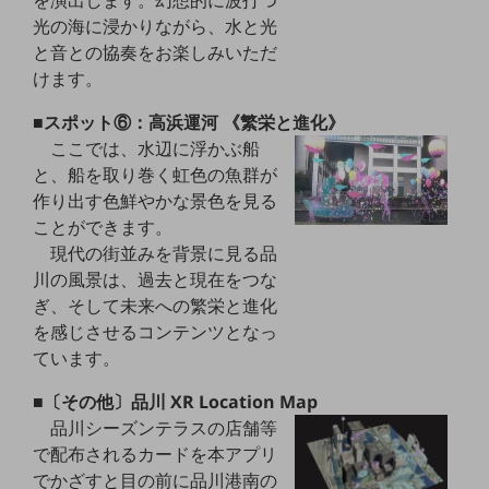
を演出します。幻想的に波打つ
グループ会社
光の海に浸かりながら、水と光
会社案内パンフレット
と音との協奏をお楽しみいただ
ニュースルーム
けます。
ニュースルームTOP
■スポット⑥：高浜運河 《繁栄と進化》
ニュースリリース
ここでは、水辺に浮かぶ船
地域からの発表
と、船を取り巻く虹色の魚群が
作り出す色鮮やかな景色を見る
重要なお知らせ
ことができます。
現代の街並みを背景に見る品
お知らせ
川の風景は、過去と現在をつな
社外からの評価実績
ぎ、そして未来への繁栄と進化
サステナビリティ
を感じさせるコンテンツとなっ
サステナビリティTOP
ています。
NTTドコモビジネスグループのサステナビリティ
■〔その他〕品川 XR Location Map
サステナビリティ基本方針
品川シーズンテラスの店舗等
で配布されるカードを本アプリ
サステナビリティレポート
でかざすと目の前に品川港南の