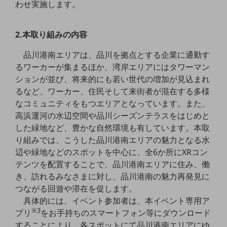
わせ実施します。
職場環境整備
地域共創・地方創生
2.本取り組みの内容
セキュリティ対策
品川港南エリアは、品川を拠点とする企業に通勤す
遠隔監視
るワーカーが集まるほか、湾岸エリアにはタワーマン
ションが並び、将来的にも若い世代の増加が見込まれ
顧客体験（CX）改善
るなど、ワーカー、住民そして来街者が混在する多様
自動化・省電化
なコミュニティをもつエリアとなっています。また、
高浜運河の水辺空間や品川シーズンテラスをはじめと
人材不足解消
した緑地など、豊かな自然環境も有しています。本取
業種・業態で探す
り組みでは、こうした品川港南エリアの魅力となる水
業種・業態で探すTOP
辺や緑地などのスポットを中心に、全6か所にXRコン
自治体
テンツを配置することで、品川港南エリアに住み、働
き、訪れるみなさまに対し、品川港南の魅力再発見に
一次産業
つながる回遊や滞在を促します。
医療・介護
具体的には、イベント参加者は、本イベント専用ア
※3
プリ
をお手持ちのスマートフォン等にダウンロード
観光
することにより、各スポットにて品川港南エリアにゆ