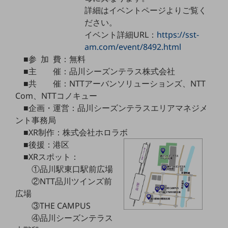
詳細はイベントページよりご覧く
通信モジュール製品
ださい。
イベント詳細URL：
https://sst-
衛星携帯電話
am.com/event/8492.html
IOT完了済みメーカーブランド製品
■参 加 費：無料
料金
■主 催：品川シーズンテラス株式会社
料金TOP
■共 催：NTTアーバンソリューションズ、NTT
ドコモBiz データ無制限 ドコモ MAX ドコモ mini ドコモBiz かけ放題
Com、NTTコノキュー
■企画・運営：品川シーズンテラスエリアマネジメ
ケータイプラン
ント事務局
■XR制作：株式会社ホロラボ
5Gデータプラス
■後援：港区
データプラス
■XRスポット：
①品川駅東口駅前広場
IoT向け回線料金
②NTT品川ツインズ前
home5Gプラン
広場
モバイルサービス
③THE CAMPUS
端末の一元管理
④品川シーズンテラス