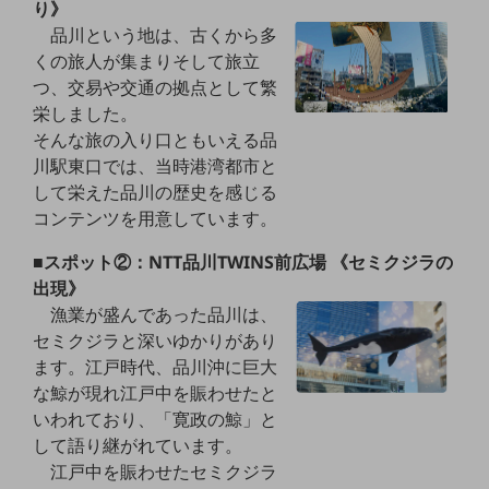
ビジネスお役立ち情報
り》
品川という地は、古くから多
旬な話題やお役立ち資料などDXの課題を
くの旅人が集まりそして旅立
解決するヒントをお届けする記事サイト
新着記事
つ、交易や交通の拠点として繁
お役立ち資料ダウンロード
栄しました。
トレンド記事特集
そんな旅の入り口ともいえる品
IT用語集
川駅東口では、当時港湾都市と
中堅中小企業向け
して栄えた品川の歴史を感じる
サービス・ソリューション
コンテンツを用意しています。
課題やニーズに合ったサービスをご紹介し、
中堅中小企業のビジネスをサポート！
■スポット②：NTT品川TWINS前広場 《セミクジラの
お悩みから見つける
出現》
お悩みから見つけるTOP
漁業が盛んであった品川は、
ネットワーク
セミクジラと深いゆかりがあり
ます。江戸時代、品川沖に巨大
モバイル・音声
な鯨が現れ江戸中を賑わせたと
いわれており、「寛政の鯨」と
バックオフィス
して語り継がれています。
リモート・ハイブリッドワーク
江戸中を賑わせたセミクジラ