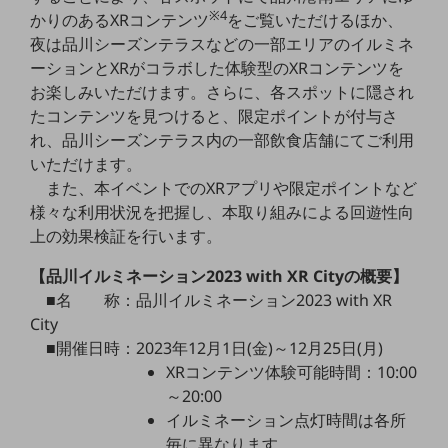
教育
※4
かりのあるXRコンテンツ
をご覧いただけるほか、
夜は品川シーズンテラスなどの一部エリアのイルミネ
モビリティ
ーションとXRがコラボした体験型のXRコンテンツを
製造・建設業
お楽しみいただけます。さらに、各スポットに隠され
たコンテンツを見つけると、限定ポイントが付与さ
小売業
れ、品川シーズンテラス内の一部飲食店舗にてご利用
キーワードで探す
いただけます。
モバイルTOP
また、本イベントでのXRアプリや限定ポイントなど
法人向けスマホ・携帯に関する、
様々な利用状況を把握し、本取り組みによる回遊性向
おすすめの機種、料金やサービスをご紹介
上の効果検証を行います。
製品
製品TOP
【品川イルミネーション2023 with XR Cityの概要】
ビジネス向けスマートフォン
■名 称：品川イルミネーション2023 with XR
City
タフネススマートフォン
■開催日時：2023年12月1日(金)～12月25日(月)
XRコンテンツ体験可能時間：10:00
データ通信製品
～20:00
ドコモケータイ
イルミネーション点灯時間は各所
毎に異なります。
5G対応ホームルーター