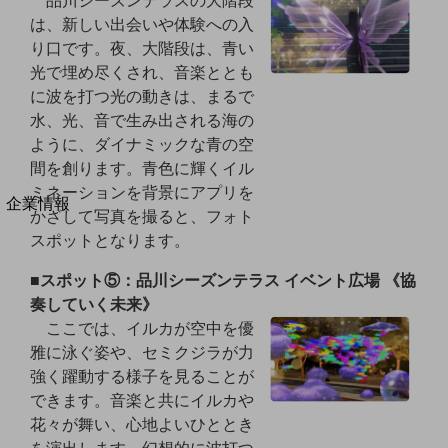
品川シーズンテラスの大階段
法人向けモバイルトップ
は、新しい出会いや体験への入
はじめての方へ
り口です。夜、大階段は、青い
サービス・商品を探す
新規会員登録/ログインはこちら
光で埋め尽くされ、音楽ととも
100回線以上のお問い合わせ・お見積りはこちら
に波を打つ光の動きは、まるで
水、光、音で生み出される海の
ように、ダイナミックな青の空
間を創ります。青色に輝くイル
ミネーションを背景にアプリを
別ウィンドウで開きます
企業情報
かざして写真を撮ると、フォト
企業情報TOP
スポットとなります。
会社案内
会社案内TOP
■スポット⑤：品川シーズンテラス イベント広場 《協
奏していく未来》
組織
ここでは、イルカが空中を優
沿革
雅に泳ぐ姿や、セミクジラが力
強く躍動する様子を見ることが
社長からのご挨拶
できます。音楽と共にイルカや
事業拠点
花々が舞い、心地よいひととき