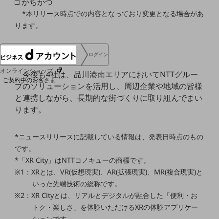
□ かちかつ
協賛
*本リリース時点での内容となっており変更となる場合があ
NTTドコモグループ
ります。
5.今後の展開
ログイン
オンラインショップ
今後も4社は、品川港南エリアにおいてNTTグルー
ご契約中のお客さま
プのソリューションを活用し、周辺企業や地域の皆様
と連携しながら、長期的な街づくりに取り組んでまい
サービス別サポート情報
ります。
*ニュースリリースに記載している情報は、発表日時点のもの
です。
ご契約中サービスの一元管理
*「XR City」はNTTコノキューの商標です。
※1：XRとは、VR(仮想現実)、AR(拡張現実)、MR(複合現実)と
いった先端技術の総称です。
※2：XR Cityとは、リアルとデジタルが融合した「便利・お
Web明細(ビリングステーション)
トク・楽しさ」を体験いただけるXRの体験アプリケー
ションです。