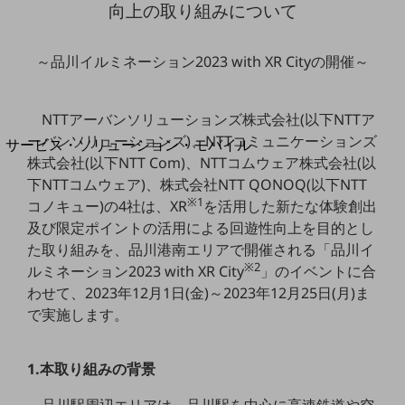
向上の取り組みについて
地域経済のさらなる活性化に取り組みます
自治体・地域社会との共創
LGPF(Local Government Platform)
～品川イルミネーション2023 with XR Cityの開催～
別ウィンドウで開きます
NTTアーバンソリューションズ株式会社(以下NTTア
ーバンソリューションズ)、NTTコミュニケーションズ
サービス・ソリューション・モバイル
株式会社(以下NTT Com)、NTTコムウェア株式会社(以
サービス・ソリューションTOP
下NTTコムウェア)、株式会社NTT QONOQ(以下NTT
DXに関する課題を解決する
※1
コノキュー)の4社は、XR
を活用した新たな体験創出
サービス・ソリューションをご紹介
及び限定ポイントの活用による回遊性向上を目的とし
カテゴリーで探す
た取り組みを、品川港南エリアで開催される「品川イ
カテゴリーで探すTOP
※2
ルミネーション2023 with XR City
」のイベントに合
ネットワーク・モバイル
わせて、2023年12月1日(金)～2023年12月25日(月)ま
で実施します。
クラウド・データセンター
電話・映像コミュニケーション
1.本取り組みの背景
セキュリティ