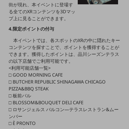
ダイバーシティ
街が現れ、本イベントに登場す
経営情報
る全てのXRコンテンツを3Dマッ
経営情報TOP
プ上に見ることができます。
業績
4.限定ポイントの付与
決算公告
本イベントでは、各スポットのXRの中に隠れたキー
電子公告
コンテンツを探すことで、ポイントを獲得することが
できます。獲得したポイントは、品川シーズンテラス
基礎的電気通信役務損益明細表
の以下店舗でご利用可能です。
採用情報
<利用可能店舗一覧>
採用情報TOP
□ GOOD MORNING CAFE
新卒採用
□ BUTCHER REPUBLIC SHINAGAWA CHICAGO
PIZZA&BBQ STEAK
経験者採用
□ 板前バル
障がい者採用
□ BLOSSOM&BOUQUET DELI CAFE
□ ロサンジェルス バルコン―テラスレストラン&ムー
人材育成制度
ンバー
広告・協賛
□ È PRONTO
広告