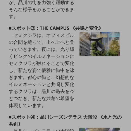
が、品川の街を力強く躍動する
セキュリティ
そんな様子をみることができま
その他のお悩みはこちら
す。
業界から見つける
業界から見つけるTOP
■スポット③：THE CAMPUS 《共鳴と変化》
セミクジラは、オフィスビル
製造業
の合間を縫って、上へ上へと登
小売・卸売業
っていきます。夜には、光り輝
くピンクのイルミネーションに
運輸業
セミクジラが触れることで変化
建設業
し、新たな姿で優雅に街中を泳
ぎます。都心の街と、幻想的な
地域産業
イルミネーションと共鳴し変化
その他の業界はこちら
するクジラは、品川の過去を今
ゲーム感覚で見つける
とつなぎ、新たな共創の希望を
ビジネスお悩み診断
体現しています。
NTTドコモビジネス
オンラインショップ
■スポット④：品川シーズンテラス 大階段 《水と光の
共創》
モバイル・ICTサービスをオンラインで
相談・申し込みができるバーチャルショップ