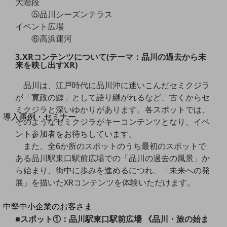
セキュリティ
大階段
⑤品川シーズンテラス
運用保守・故障紛失サポート
イベント広場
⑥高浜運河
回線・ネットワーク
お手続き
3.XRコンテンツについて(テーマ：品川の過去から未
来を映し出すXR)
品川は、江戸時代に品川沖に迷いこんだセミクジラ
が「寛政の鯨」として語り継がれるなど、古くからセ
別ウィンドウで開きます
サービスをご利用中のお客さま
ミクジラと深いゆかりがあります。各スポットでは、
導入事例・セミナー
そのようなセミクジラがキーコンテンツとなり、イベ
導入事例TOP
ント参加者をお待ちしています。
また、全6か所のスポットのうち最初のスポットで
最新の導入事例や注目の導入事例をご紹介します
セミナー
ある品川駅東口駅前広場での「品川の過去の風景」か
ら始まり、街中に歩みを進めるにつれ、「未来への発
開催・出展する各種セミナー、イベント情報をご紹介します
展」を描いたXRコンテンツを体験いただけます。
別ウィンドウで開きます
中堅中小企業のお客さま
NTTドコモビジネスウォッチ
■スポット①：品川駅東口駅前広場 《品川・旅の始ま