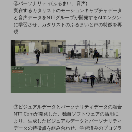
②パーソナリティ(ふるまい、音声)
実在するカタリストのモーションキャプチャデータ
通信モジュール製品
と音声データをNTTグループが開発するAIエンジン
衛星携帯電話
に学習させ、カタリストのふるまいと声の特徴を再
現
IOT完了済みメーカーブランド製品
料金
料金TOP
ドコモBiz データ無制限 ドコモ MAX ドコモ mini ドコモBiz かけ放題
ケータイプラン
5Gデータプラス
データプラス
IoT向け回線料金
③ビジュアルデータとパーソナリティデータの融合
home5Gプラン
NTT Comが開発した、独自ソフトウェアの活用に
モバイルサービス
より、生成したビジュアルデータとパーソナリティ
端末の一元管理
データの特徴点を組み合わせ、学習済みのプログラ