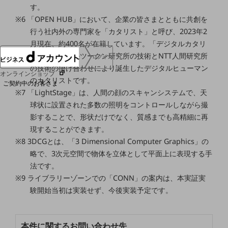
す。
協賛
NTTドコモグループ
※6 「OPEN HUB」において、企業の皆さまとともに共創を
行う社内外の専門家を「カタリスト」と呼び、2023年2
月現在、約400名が在籍しています。「デジタルカタリ
スト」は、東映ツークン研究所の技術とNTT人間研究所
ログイン
の技術の掛け合わせにより誕生したデジタルヒューマン
オンラインショップ
のカタリストです。
ご契約中のお客さま
※7 「LightStage」は、人間の顔のスキャンシステムで、天
球状に設置された多数の照明をコントロールしながら撮
サービス別サポート情報
影することで、形状だけでなく、質感までも高精細に再
現することができます。
※8 3DCGとは、「3 Dimensional Computer Graphics」の
略で、3次元空間で物体を立体として平面上に表現する手
ご契約中サービスの一元管理
法です。
※9 ライブラリーゾーンでの「CONN」の案内は、本実証実
験開始当初は実装せず、今後実装予定です。
Web明細(ビリングステーション)
本件に関するお問い合わせ先