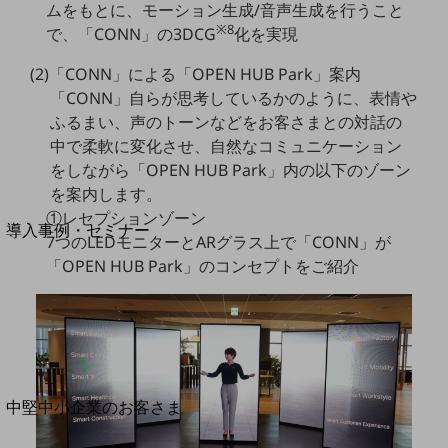
セキュリティ
ムをもとに、モーション生成/音声生成を行うこと
※8
で、「CONN」の3DCG
化を実現
運用保守・故障紛失サポート
(2)「CONN」による「OPEN HUB Park」案内
回線・ネットワーク
お手続き
「CONN」自らが思考しているかのように、表情や
ふるまい、声のトーンなどをお客さまとの対話の
中で柔軟に変化させ、自然なコミュニケーション
をしながら「OPEN HUB Park」内の以下のゾーン
を案内します。
別ウィンドウで開きます
サービスをご利用中のお客さま
①レセプションゾーン
導入事例・セミナー
7つのLEDモニターとARグラス上で「CONN」が
導入事例TOP
「OPEN HUB Park」のコンセプトをご紹介
最新の導入事例や注目の導入事例をご紹介します
セミナー
開催・出展する各種セミナー、イベント情報をご紹介します
別ウィンドウで開きます
中堅中小企業のお客さま
NTTドコモビジネスウォッチ