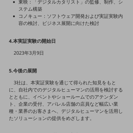
東映：「デジタルカタリスト」の監修、制作、シ
グループ会社
ステム構築
会社案内パンフレット
コノキュー：ソフトウェア開発および実証実験内
ニュースルーム
容の検討、ビジネス展開に向けた検討
ニュースルームTOP
ニュースリリース
4.本実証実験の開始日
地域からの発表
2023年3月9日
重要なお知らせ
お知らせ
5.今後の展開
社外からの評価実績
3社は、本実証実験を通じて得られた知見をもと
サステナビリティ
に、自社内でのデジタルヒューマンの活用を検討する
サステナビリティTOP
とともに、イベントやショールームでのアテンダン
NTTドコモビジネスグループのサステナビリティ
ト、企業の受付、アパレル店舗の店員など幅広い業
種・業界のお客さまへ、デジタルヒューマンを活用し
サステナビリティ基本方針
たソリューションの提供をめざします。
サステナビリティレポート