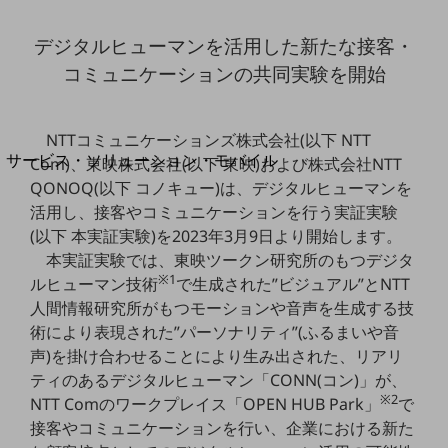
地域経済のさらなる活性化に取り組みます
自治体・地域社会との共創
デジタルヒューマンを活用した新たな接客・
LGPF(Local Government Platform)
コミュニケーションの共同実験を開始
別ウィンドウで開きます
NTTコミュニケーションズ株式会社(以下 NTT
サービス・ソリューション・モバイル
Com)、東映株式会社(以下 東映)および株式会社NTT
サービス・ソリューションTOP
QONOQ(以下 コノキュー)は、デジタルヒューマンを
活用し、接客やコミュニケーションを行う実証実験
DXに関する課題を解決する
(以下 本実証実験)を2023年3月9日より開始します。
サービス・ソリューションをご紹介
カテゴリーで探す
本実証実験では、東映ツークン研究所のもつデジタ
カテゴリーで探すTOP
※1
ルヒューマン技術
で生成された”ビジュアル”とNTT
人間情報研究所がもつモーションや音声を生成する技
ネットワーク・モバイル
術により表現された”パーソナリティ”(ふるまいや音
クラウド・データセンター
声)を掛け合わせることにより生み出された、リアリ
ティのあるデジタルヒューマン「CONN(コン)」が、
電話・映像コミュニケーション
※2
NTT Comのワークプレイス「OPEN HUB Park」
で
セキュリティ
接客やコミュニケーションを行い、企業における新た