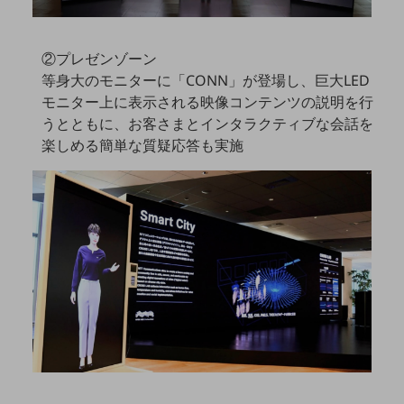
ビジネスお役立ち情報
旬な話題やお役立ち資料などDXの課題を
解決するヒントをお届けする記事サイト
②プレゼンゾーン
新着記事
等身大のモニターに「CONN」が登場し、巨大LED
お役立ち資料ダウンロード
モニター上に表示される映像コンテンツの説明を行
トレンド記事特集
IT用語集
うとともに、お客さまとインタラクティブな会話を
中堅中小企業向け
楽しめる簡単な質疑応答も実施
サービス・ソリューション
課題やニーズに合ったサービスをご紹介し、
中堅中小企業のビジネスをサポート！
お悩みから見つける
お悩みから見つけるTOP
ネットワーク
モバイル・音声
バックオフィス
リモート・ハイブリッドワーク