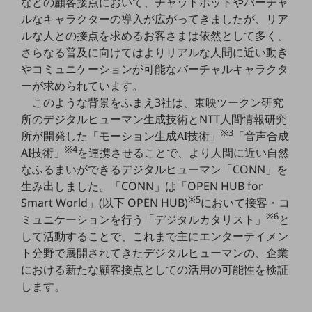
などの顧客接点において、チャットボットやバーチャ
職場環境整備
ルなキャラクターの導入が広がってきましたが、リア
ルな人との接点を求めるお客さまは依然として多く、
地域共創・地方創生
さらなる普及に向けてはよりリアルな人間に近い動き
セキュリティ対策
やコミュニケーションが可能なバーチャルキャラクタ
ーが求められています。
遠隔監視
このような背景をふまえ3社は、東映ツークン研究
顧客体験（CX）改善
所のデジタルヒューマン生成技術とNTT人間情報研究
※3
所が開発した「モーション生成AI技術」
「音声合成
自動化・省電化
※4
AI技術」
を連携させることで、より人間に近い自然
人材不足解消
なふるまいができるデジタルヒューマン「CONN」を
業種・業態で探す
生み出しました。「CONN」は「OPEN HUB for
業種・業態で探すTOP
※5
Smart World」(以下 OPEN HUB)
において接客・コ
※6
ミュニケーションを行う「デジタルカタリスト」
と
自治体
して活動することで、これまで主にエンターテイメン
一次産業
ト分野で展開されてきたデジタルヒューマンの、企業
における新たな顧客接点としての活用の可能性を検証
医療・介護
します。
観光