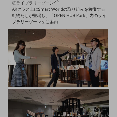
※9
セキュリティ
③ライブラリーゾーン
ARグラス上にSmart Worldの取り組みを象徴する
その他のお悩みはこちら
動物たちが登場し、「OPEN HUB Park」内のライ
業界から見つける
ブラリーゾーンをご案内
業界から見つけるTOP
製造業
小売・卸売業
運輸業
建設業
地域産業
その他の業界はこちら
ゲーム感覚で見つける
ビジネスお悩み診断
NTTドコモビジネス
オンラインショップ
モバイル・ICTサービスをオンラインで
相談・申し込みができるバーチャルショップ