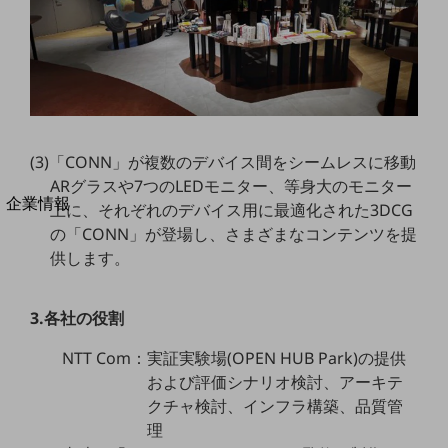
法人向けモバイルトップ
はじめての方へ
サービス・商品を探す
新規会員登録/ログインはこちら
100回線以上のお問い合わせ・お見積りはこちら
(3)「CONN」が複数のデバイス間をシームレスに移動
ARグラスや7つのLEDモニター、等身大のモニター
別ウィンドウで開きます
企業情報
上に、それぞれのデバイス用に最適化された3DCG
企業情報TOP
の「CONN」が登場し、さまざまなコンテンツを提
会社案内
供します。
会社案内TOP
組織
3.各社の役割
沿革
NTT Com：実証実験場(OPEN HUB Park)の提供
社長からのご挨拶
および評価シナリオ検討、アーキテ
クチャ検討、インフラ構築、品質管
事業拠点
理