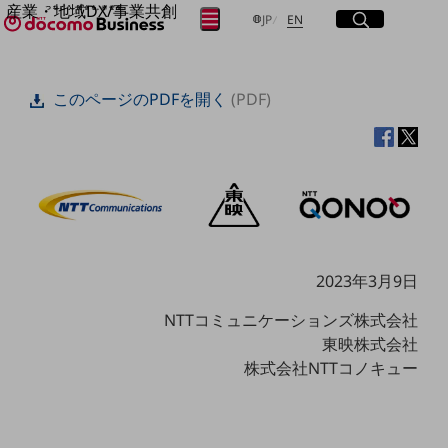
産業・地域DX/事業共創
サイト内検索
開く
日本語
English
メニュー
開く
JP
EN
OPEN HUB for Plural Futures
自律・分散・協調型社会の実現を目指し、
フリーワードを入力して探す
「社会可能性」を探究・実装する事業共創エコシステムです。
このページのPDFを開く
(PDF)
OPEN HUB for Plural Futuresとは
イベント/ウェビナー
検索する
記事コンテンツ
プレイヤー(カタリスト/パートナー企業)
事例
Smart World
フリーワードでNTTドコモビジネスの
取り組みを検索
産業・地域DXプラットフォーマーとして
企業と地域が持続成長する社会を目指します
Smart City
2023年3月9日
Smart Education
Smart Healthcare
NTTコミュニケーションズ株式会社
Smart Industry
東映株式会社
Smart Mobility
Smart Worksite
株式会社NTTコノキュー
生成AI(Generative AI)
地域の取り組み
地域社会を支える皆さまと地域課題の解決や