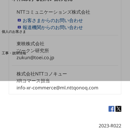
NTTコミュニケーションズ株式会社
料金分析(ご利用料金管理サービス)
お客さまからのお問い合わせ
Web明細(My docomo)
報道機関からのお問い合わせ
個人のお客さま
NTTドコモ
東映株式会社
OCNなど
ツークン研究所
工事・故障情報
zukun@toei.co.jp
お客さまサポートサイト
SDPFナレッジセンター
株式会社NTTコノキュー
NTTドコモ 通信障害情報
XRコマース担当
info-xr-commerce@ml.nttqonoq.com
2023-R022