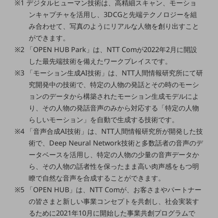
※1 デジタルヒューマン技術は、高精細スキャン、モーショ
ダイバーシティ
ンキャプチャを活用し、3DCGと先端テクノロジーを組
経営情報
経営情報TOP
み合わせて、写真のようにリアルな人物を創り出すこと
ができます。
業績
※2 「OPEN HUB Park」は、NTT Comが2022年2月に開設
決算公告
した最先端技術を備えたワークプレイスです。
※3 「モーション生成AI技術」は、NTT人間情報研究所にて研
電子公告
究開発中の技術で、特定の人物の発話とその時のモーシ
ョンのデータから構築されたモーション生成モデルによ
基礎的電気通信役務損益明細表
採用情報
り、その人物の発話音声のみから対応する「特定の人物
採用情報TOP
らしいモーション」を自動で生成する技術です。
※4 「音声合成AI技術」は、NTT人間情報研究所が開発した技
新卒採用
術で、Deep Neural Network技術と多数話者の音声のデ
経験者採用
ータベースを活用し、特定の人物の少量の音声データか
ら、その人物の話者性を保ったまま高い肉声感をもつ明
障がい者採用
瞭で自然な音声を合成することができます。
人材育成制度
※5 「OPEN HUB」は、NTT Comが、お客さまやパートナー
広告・協賛
の皆さまと新しい事業コンセプトを共創し、社会実装す
広告
るために2021年10月に開始した事業共創プログラムで