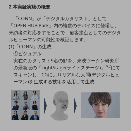
教育
2.本実証実験の概要
モビリティ
「CONN」が「デジタルカタリスト」として
「OPEN HUB Park」内の複数のデバイスに登場し、
製造・建設業
来訪者の対応をすることで、顧客接点としてのデジタ
小売業
ルヒューマンの可能性を検証します。
キーワードで探す
(1)「CONN」の生成
モバイルTOP
①ビジュアル
法人向けスマホ・携帯に関する、
実在のカタリスト9名の顔を、東映ツークン研究所
おすすめの機種、料金やサービスをご紹介
※7
の最新版の「LightStage(ライトステージ)」
にて
製品
スキャンし、CGによりリアルな人間(デジタルヒュ
製品TOP
ーマン)を生成する技術を活用して生成
ビジネス向けスマートフォン
タフネススマートフォン
データ通信製品
ドコモケータイ
5G対応ホームルーター