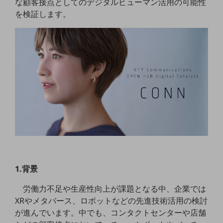
な顧客接点としてのデジタルヒューマン活用の可能性
5G
を検証します。
IoT
AI
データ利活用
運用管理
業務支援・マーケティング
災害対策・BCP
課題・ニーズで探す
課題・ニーズで探すTOP
コミュニケーション・情報共有
1.背景
マーケティング
労働力不足や生産性向上が課題となる中、企業では
業務効率化
XRやメタバース、ロボットなどの先進技術活用の検討
災害対策
が進んでいます。中でも、コンタクトセンターや店舗