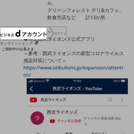
ル、
協賛
グリーンフォレスト デリ&カフェ、
NTTドコモグループ
飲食売店など 計13か所
＜閲覧方法＞
ログイン
◆埼玉西武ライオンズ公式アプリ
オンラインショップ
ご契約中のお客さま
＜参考：西武ライオンズの新型コロナウイルス
感染対策について＞
サービス別サポート情報
https://www.seibulions.jp/expansion/attenti
on/
ご契約中サービスの一元管理
Web明細(ビリングステーション)