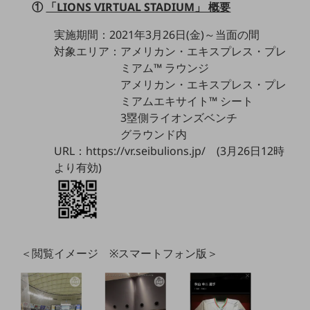
ビジネスお役立ち情報
①
「LIONS VIRTUAL STADIUM」 概要
旬な話題やお役立ち資料などDXの課題を
実施期間：2021年3月26日(金)～当面の間
解決するヒントをお届けする記事サイト
対象エリア：アメリカン・エキスプレス・プレ
新着記事
お役立ち資料ダウンロード
ミアム™ ラウンジ
トレンド記事特集
アメリカン・エキスプレス・プレ
IT用語集
ミアムエキサイト™ シート
中堅中小企業向け
3塁側ライオンズベンチ
サービス・ソリューション
グラウンド内
課題やニーズに合ったサービスをご紹介し、
URL：https://vr.seibulions.jp/ (3月26日12時
中堅中小企業のビジネスをサポート！
より有効)
お悩みから見つける
お悩みから見つけるTOP
ネットワーク
モバイル・音声
＜閲覧イメージ ※スマートフォン版＞
バックオフィス
リモート・ハイブリッドワーク