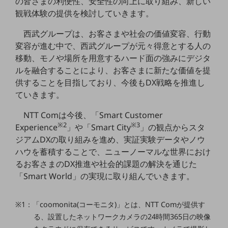
の皆さまの利便性、安全性の向上に取り組み、新しい
観戦体験の提供を検討していきます。
通信モジュール製品
西武グループは、お客さまや社会の価値変容、行動
衛星携帯電話
変容が進む中で、西武グループが元々得意とする人の
IOT完了済みメーカーブランド製品
移動、モノや場所を用意するハード面の強みにデジタ
料金
ルを融合することにより、お客さまに新たな価値を提
料金TOP
供することを目指しており、今後もDX戦略を推進し
ていきます。
ドコモBiz データ無制限 ドコモ MAX ドコモ mini ドコモBiz かけ放題
ケータイプラン
NTT Comは今後、「Smart Customer
※2
※3
Experience
」や「Smart City
」の観点からスタ
5Gデータプラス
ジアムDXの取り組みを進め、実証実験データやノウ
ハウを蓄積することで、ニューノーマルな世界におけ
データプラス
るお客さまのDX推進や社会的課題の解決を通じた
IoT向け回線料金
「Smart World」の実現に取り組んでいきます。
home5Gプラン
モバイルサービス
※1：「coomonita(コーモニタ)」とは、NTT Comが提供す
端末の一元管理
る、設置したネットワークカメラの24時間365日の映像