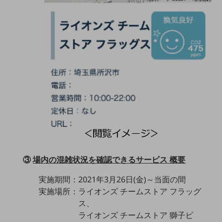
ダイバーシティ
経営情報
経営情報TOP
業績
決算公告
電子公告
基礎的電気通信役務損益明細表
採用情報
採用情報TOP
新卒採用
経験者採用
③
場内の混雑状況を確認できるサービス 概要
障がい者採用
実施期間：2021年3月26日(金)～当面の間
実施場所：ライオンズ チームストア フラッグ
人材育成制度
広告・協賛
ス、
広告
ライオンズ チームストア 獅子ビ