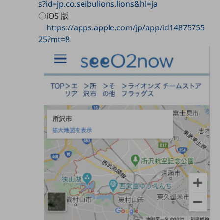
グループ会社
s?id=jp.co.seibulions.lions&hl=ja
〇iOS 版
会社案内パンフレット
https://apps.apple.com/jp/app/id14875755
ニュースルーム
25?mt=8
ニュースルームTOP
ニュースリリース
地域からの発表
重要なお知らせ
お知らせ
社外からの評価実績
サステナビリティ
サステナビリティTOP
NTTドコモビジネスグループのサステナビリティ
サステナビリティ基本方針
サステナビリティレポート