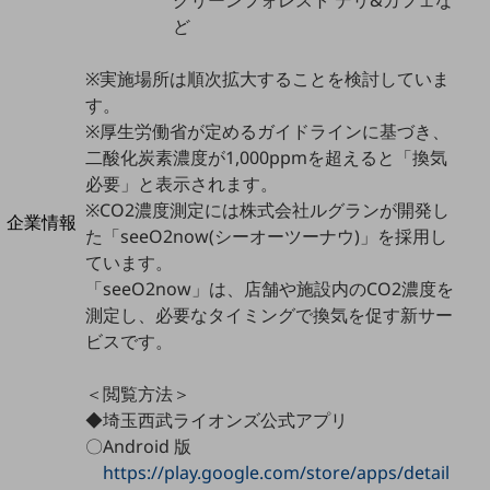
法人向けモバイルトップ
ど
はじめての方へ
サービス・商品を探す
新規会員登録/ログインはこちら
※実施場所は順次拡大することを検討していま
100回線以上のお問い合わせ・お見積りはこちら
す。
※厚生労働省が定めるガイドラインに基づき、
二酸化炭素濃度が1,000ppmを超えると「換気
必要」と表示されます。
※CO2濃度測定には株式会社ルグランが開発し
別ウィンドウで開きます
企業情報
た「seeO2now(シーオーツーナウ)」を採用し
企業情報TOP
ています。
会社案内
「seeO2now」は、店舗や施設内のCO2濃度を
会社案内TOP
測定し、必要なタイミングで換気を促す新サー
組織
ビスです。
沿革
＜閲覧方法＞
社長からのご挨拶
◆埼玉西武ライオンズ公式アプリ
〇Android 版
事業拠点
https://play.google.com/store/apps/detail