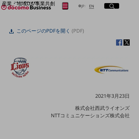
産業・地域DX/事業共創
サイト内検索
開く
日本語
English
メニュー
開く
JP
EN
OPEN HUB for Plural Futures
自律・分散・協調型社会の実現を目指し、
フリーワードを入力して探す
「社会可能性」を探究・実装する事業共創エコシステムです。
このページのPDFを開く
(PDF)
OPEN HUB for Plural Futuresとは
イベント/ウェビナー
検索する
記事コンテンツ
プレイヤー(カタリスト/パートナー企業)
事例
Smart World
フリーワードでNTTドコモビジネスの
取り組みを検索
産業・地域DXプラットフォーマーとして
企業と地域が持続成長する社会を目指します
Smart City
Smart Education
2021年3月23日
Smart Healthcare
Smart Industry
Smart Mobility
株式会社西武ライオンズ
Smart Worksite
NTTコミュニケーションズ株式会社
生成AI(Generative AI)
地域の取り組み
地域社会を支える皆さまと地域課題の解決や