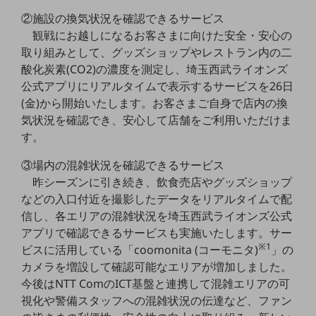
教育
②施設の換気状況を確認できるサービス
観戦にお越しになるお客さまに向けた安全・安心の
モビリティ
取り組みとして、グッズショップやレストラン内の二
製造・建設業
酸化炭素(CO2)の濃度を測定し、埼玉西武ライオンズ
公式アプリにリアルタイムで表示するサービスを26日
小売業
キーワードで探す
(金)から開始いたします。お客さまご自身で店内の換
モバイルTOP
気状況を確認でき、安心して店舗をご利用いただけま
す。
法人向けスマホ・携帯に関する、
おすすめの機種、料金やサービスをご紹介
③場内の混雑状況を確認できるサービス
製品
昨シーズンに引き続き、飲食売店やグッズショップ
製品TOP
などの入口付近を撮影したデータをリアルタイムで配
ビジネス向けスマートフォン
信し、各エリアの混雑状況を埼玉西武ライオンズ公式
アプリで確認できるサービスも実施いたします。サー
タフネススマートフォン
※1
ビスに活用している「coomonita (コーモニタ)
」の
データ通信製品
カメラを増設して確認可能なエリアが増加しました。
今後はNTT ComのICT基盤と連携して混雑エリアの可
ドコモケータイ
視化や警備スタッフへの混雑状況の伝達など、ファン
5G対応ホームルーター