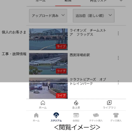
料金分析(ご利用料金管理サービス)
Web明細(My docomo)
個人のお客さま
NTTドコモ
OCNなど
工事・故障情報
お客さまサポートサイト
SDPFナレッジセンター
NTTドコモ 通信障害情報