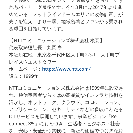
ーグ優勝、13回の日本シリーズ優勝などを誇り、いず
れもパ・リーグ最多です。今年3月には2017年より進
めている「メットライフドームエリアの改修計画」が
完了を迎え、より一層、地域密着とファンから愛され
る球団を目指しています。
【NTTコミュニケーションズ株式会社 概要】
代表取締役社長：丸岡 亨
本社所在地：東京都千代田区大手町2-3-1 大手町プ
レイスウエストタワー
ホームページ：
https://www.ntt.com/
設立：1999年
NTTコミュニケーションズ株式会社は1999年に設立さ
れ、通信事業者ならではの高品質なインフラと技術を
活かし、ネットワーク、クラウド、コロケーション、
アプリケーション、セキュリティなどの多岐にわたる
ICTサービスを展開しています。事業ビジョン「Re-
connect X™」にもとづき、生活者・ビジネス・社会
を、安心・安全かつ柔軟に「新たな価値でつなぎなお