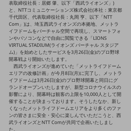
表取締役社長：居郷 肇、以下「西武ライオンズ」)
5G
と、NTTコミュニケーションズ株式会社(本社：東京都
IoT
千代田区、代表取締役社長：丸岡 亨、以下「NTT
Com」)は、埼玉西武ライオンズの本拠地、メットラ
AI
イフドームをバーチャル空間で再現し、スマートフォ
データ利活用
ンやパソコンなどで自由に閲覧できる「LIONS
VIRTUAL STADIUM(ライオンズ バーチャル スタジア
運用管理
ム)」を始めとしたサービスを3月26日(金)のプロ野球
業務支援・マーケティング
開幕戦より開始いたします。
西武ライオンズが進めていた「メットライフドーム
災害対策・BCP
エリアの改修計画」が今月8日(月)に完了し、メットラ
課題・ニーズで探す
イフドームは3月26日(金)のプロ野球開幕と同日にグ
課題・ニーズで探すTOP
ランドオープンいたしますが、新型コロナウイルスの
コミュニケーション・情報共有
影響により、開幕時は観客の上限を10,000人として開
催することが決まっております。そうしたなか、新し
マーケティング
くなったメットライフドームエリアをより多くのファ
業務効率化
ンの皆さまに安全・安心に楽しんでいただこうと、西
武ライオンズとNTT Comが共同で企画いたしまし
災害対策
た。