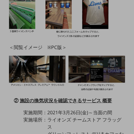
セキュリティ
その他のお悩みはこちら
業界から見つける
業界から見つけるTOP
製造業
＜閲覧イメージ ※PC版＞
小売・卸売業
運輸業
建設業
地域産業
その他の業界はこちら
ゲーム感覚で見つける
②
施設の換気状況を確認できるサービス 概要
ビジネスお悩み診断
NTTドコモビジネス
実施期間：2021年3月26日(金)～当面の間
オンラインショップ
実施場所：ライオンズ チームストア フラッグ
ス
モバイル・ICTサービスをオンラインで
相談・申し込みができるバーチャルショップ
グリーンフォレスト デリ&カフェな