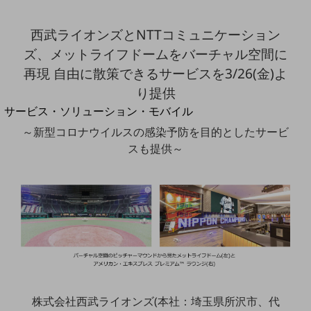
地域経済のさらなる活性化に取り組みます
自治体・地域社会との共創
LGPF(Local Government Platform)
西武ライオンズとNTTコミュニケーション
ズ、メットライフドームをバーチャル空間に
再現 自由に散策できるサービスを3/26(金)よ
別ウィンドウで開きます
り提供
サービス・ソリューション・モバイル
サービス・ソリューションTOP
～新型コロナウイルスの感染予防を目的としたサービ
スも提供～
DXに関する課題を解決する
サービス・ソリューションをご紹介
カテゴリーで探す
カテゴリーで探すTOP
ネットワーク・モバイル
クラウド・データセンター
電話・映像コミュニケーション
セキュリティ
株式会社西武ライオンズ(本社：埼玉県所沢市、代