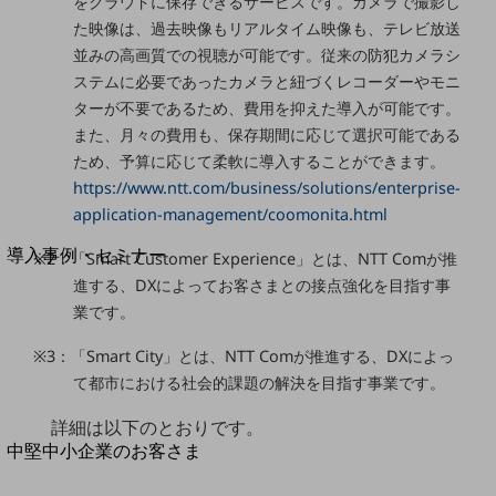
セキュリティ
をクラウドに保存できるサービスです。カメラで撮影し
た映像は、過去映像もリアルタイム映像も、テレビ放送
運用保守・故障紛失サポート
並みの高画質での視聴が可能です。従来の防犯カメラシ
ステムに必要であったカメラと紐づくレコーダーやモニ
回線・ネットワーク
お手続き
ターが不要であるため、費用を抑えた導入が可能です。
また、月々の費用も、保存期間に応じて選択可能である
ため、予算に応じて柔軟に導入することができます。
https://www.ntt.com/business/solutions/enterprise-
application-management/coomonita.html
別ウィンドウで開きます
サービスをご利用中のお客さま
導入事例・セミナー
※2：「Smart Customer Experience」とは、NTT Comが推
導入事例TOP
進する、DXによってお客さまとの接点強化を目指す事
業です。
最新の導入事例や注目の導入事例をご紹介します
セミナー
※3：「Smart City」とは、NTT Comが推進する、DXによっ
開催・出展する各種セミナー、イベント情報をご紹介します
て都市における社会的課題の解決を目指す事業です。
詳細は以下のとおりです。
別ウィンドウで開きます
中堅中小企業のお客さま
NTTドコモビジネスウォッチ