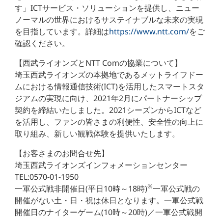
す」ICTサービス・ソリューションを提供し、ニュー
ノーマルの世界におけるサステイナブルな未来の実現
を目指しています。詳細は
https://www.ntt.com/
をご
確認ください。
【西武ライオンズとNTT Comの協業について】
埼玉西武ライオンズの本拠地であるメットライフドー
ムにおける情報通信技術(ICT)を活用したスマートスタ
ジアムの実現に向け、2021年2月にパートナーシップ
契約を締結いたしました。2021シーズンからICTなど
を活用し、ファンの皆さまの利便性、安全性の向上に
取り組み、新しい観戦体験を提供いたします。
【お客さまのお問合せ先】
埼玉西武ライオンズインフォメーションセンター
TEL:0570-01-1950
※
一軍公式戦非開催日(平日10時～18時)
一軍公式戦の
開催がない土・日・祝は休日となります。一軍公式戦
開催日のナイターゲーム(10時～20時)／一軍公式戦開