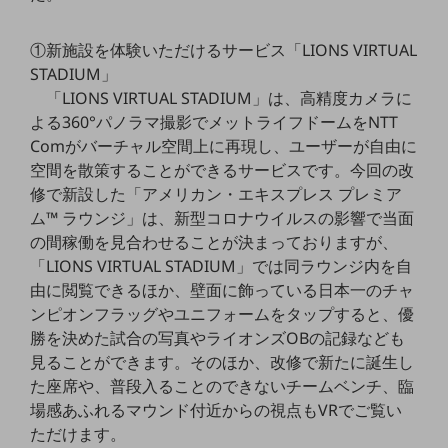
職場環境整備
①新施設を体験いただけるサービス「LIONS VIRTUAL
地域共創・地方創生
STADIUM」
セキュリティ対策
「LIONS VIRTUAL STADIUM」は、高精度カメラに
よる360°パノラマ撮影でメットライフドームをNTT
遠隔監視
Comがバーチャル空間上に再現し、ユーザーが自由に
顧客体験（CX）改善
空間を散策することができるサービスです。今回の改
修で新設した「アメリカン・エキスプレス プレミア
自動化・省電化
ム™ ラウンジ」は、新型コロナウイルスの影響で当面
人材不足解消
の間稼働を見合わせることが決まっておりますが、
業種・業態で探す
「LIONS VIRTUAL STADIUM」では同ラウンジ内を自
業種・業態で探すTOP
由に閲覧できるほか、壁面に飾っている日本一のチャ
ンピオンフラッグやユニフォームをタップすると、優
自治体
勝を決めた試合の写真やライオンズOBの記録なども
一次産業
見ることができます。そのほか、改修で新たに誕生し
た座席や、普段入ることのできないチームベンチ、臨
医療・介護
場感あふれるマウンド付近からの視点もVRでご覧い
観光
ただけます。