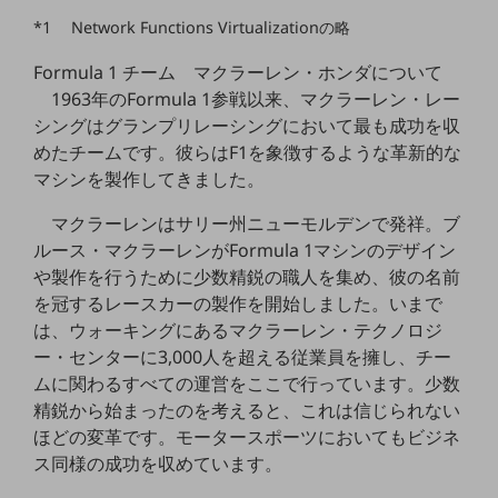
ビジネスお役立ち情報
*1 Network Functions Virtualizationの略
旬な話題やお役立ち資料などDXの課題を
解決するヒントをお届けする記事サイト
Formula 1 チーム マクラーレン・ホンダについて
新着記事
1963年のFormula 1参戦以来、マクラーレン・レー
お役立ち資料ダウンロード
シングはグランプリレーシングにおいて最も成功を収
トレンド記事特集
IT用語集
めたチームです。彼らはF1を象徴するような革新的な
中堅中小企業向け
マシンを製作してきました。
サービス・ソリューション
マクラーレンはサリー州ニューモルデンで発祥。ブ
課題やニーズに合ったサービスをご紹介し、
ルース・マクラーレンがFormula 1マシンのデザイン
中堅中小企業のビジネスをサポート！
や製作を行うために少数精鋭の職人を集め、彼の名前
お悩みから見つける
を冠するレースカーの製作を開始しました。いまで
お悩みから見つけるTOP
は、ウォーキングにあるマクラーレン・テクノロジ
ネットワーク
ー・センターに3,000人を超える従業員を擁し、チー
ムに関わるすべての運営をここで行っています。少数
モバイル・音声
精鋭から始まったのを考えると、これは信じられない
バックオフィス
ほどの変革です。モータースポーツにおいてもビジネ
ス同様の成功を収めています。
リモート・ハイブリッドワーク