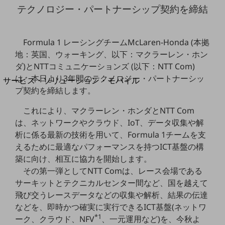
地域経済のさらなる活性化に取り組みます
テクノロジー・パートナーシップ契約を締結
自治体・地域社会との共創
LGPF(Local Government Platform)
Formula 1 レーシングチームMcLaren-Honda (本拠
別ウィンドウで開きます
地：英国、ウォーキング、以下：マクラーレン・ホン
ダ)とNTTコミュニケーションズ (以下：NTT Com)
は、本日より3年間のテクノロジー・パートナーシッ
サービス・ソリューション・モバイル
プ契約を締結します。
サービス・ソリューションTOP
DXに関する課題を解決する
これにより、マクラーレン・ホンダとNTT Com
サービス・ソリューションをご紹介
は、ネットワークやクラウド、IoT、データ収集や解
カテゴリーで探す
析に係る最新の技術を用いて、Formula 1チームを支
カテゴリーで探すTOP
えるために最適なパフォーマンスを持つICT基盤の構
ネットワーク・モバイル
築に向け、相互に協力を開始します。
その第一弾としてNTT Comは、レース会場である
クラウド・データセンター
サーキットとテクニカルセンター間など、国を越えて
飛び交うレースデータなどの収集や解析、結果の伝達
電話・映像コミュニケーション
などを、即時かつ確実に実行できるICT基盤(ネットワ
セキュリティ
*1
ーク、クラウド、NFV
、一元運用など)を、今秋よ