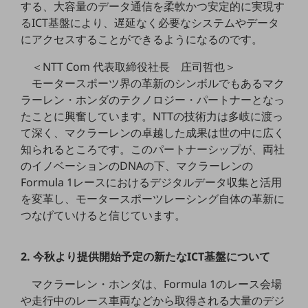
する、大容量のデータ通信を柔軟かつ安定的に実現す
教育
るICT基盤により、遅延なく必要なシステムやデータ
モビリティ
にアクセスすることができるようになるのです。
製造・建設業
＜NTT Com 代表取締役社長 庄司哲也＞
モータースポーツ界の革新のシンボルでもあるマク
小売業
ラーレン・ホンダのテクノロジー・パートナーとなっ
キーワードで探す
モバイルTOP
たことに興奮しています。NTTの技術力は多岐に渡っ
て深く、マクラーレンの卓越した成果は世の中に広く
法人向けスマホ・携帯に関する、
知られるところです。このパートナーシップが、両社
おすすめの機種、料金やサービスをご紹介
のイノベーションのDNAの下、マクラーレンの
製品
製品TOP
Formula 1レースにおけるデジタルデータ収集と活用
を変革し、モータースポーツレーシング自体の革新に
ビジネス向けスマートフォン
つなげていけると信じています。
タフネススマートフォン
2. 今秋より提供開始予定の新たなICT基盤について
データ通信製品
ドコモケータイ
マクラーレン・ホンダは、Formula 1のレース会場
や走行中のレース車両などから取得される大量のデジ
5G対応ホームルーター