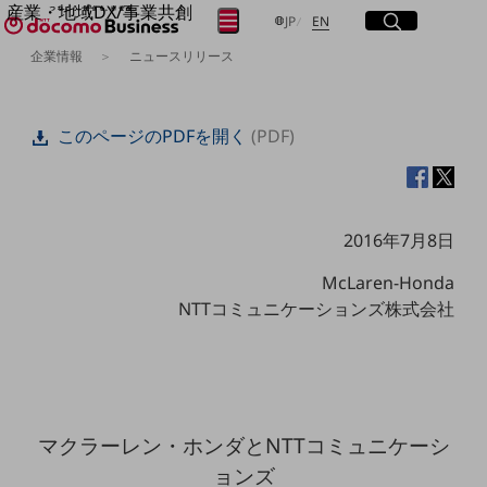
産業・地域DX/事業共創
サイト内検索
開く
日本語
English
メニュー
開く
JP
EN
OPEN HUB for Plural Futures
企業情報
ニュースリリース
自律・分散・協調型社会の実現を目指し、
フリーワードを入力して探す
「社会可能性」を探究・実装する事業共創エコシステムです。
OPEN HUB for Plural Futuresとは
このページのPDFを開く
(PDF)
イベント/ウェビナー
検索する
記事コンテンツ
プレイヤー(カタリスト/パートナー企業)
事例
Smart World
フリーワードでNTTドコモビジネスの
2016年7月8日
取り組みを検索
産業・地域DXプラットフォーマーとして
企業と地域が持続成長する社会を目指します
McLaren-Honda
Smart City
NTTコミュニケーションズ株式会社
Smart Education
Smart Healthcare
Smart Industry
Smart Mobility
Smart Worksite
生成AI(Generative AI)
地域の取り組み
マクラーレン・ホンダとNTTコミュニケーシ
ョンズ
地域社会を支える皆さまと地域課題の解決や