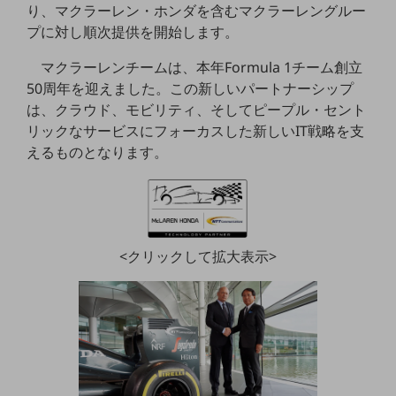
り、マクラーレン・ホンダを含むマクラーレングルー
5G
プに対し順次提供を開始します。
IoT
マクラーレンチームは、本年Formula 1チーム創立
AI
50周年を迎えました。この新しいパートナーシップ
は、クラウド、モビリティ、そしてピープル・セント
データ利活用
リックなサービスにフォーカスした新しいIT戦略を支
運用管理
えるものとなります。
業務支援・マーケティング
災害対策・BCP
課題・ニーズで探す
課題・ニーズで探すTOP
<クリックして拡大表示>
コミュニケーション・情報共有
マーケティング
業務効率化
災害対策