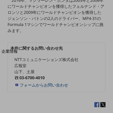
2016年、マクラーレン・ホンダは2005年と2006年
法人向けモバイルトップ
にワールドチャンピオンを獲得したフェルナンド・ア
はじめての方へ
ロンソと2009年にワールドチャンピオンを獲得した
サービス・商品を探す
新規会員登録/ログインはこちら
ジェンソン・バトンの2人のドライバー、MP4-31の
100回線以上のお問い合わせ・お見積りはこちら
Formula 1マシンでワールドチャンピオンシップに挑
みます。
本件に関するお問い合わせ先
別ウィンドウで開きます
企業情報
企業情報TOP
NTTコミュニケーションズ株式会社
会社案内
広報室
会社案内TOP
山下、土屋
組織
03-6700-4010
フォームからお問い合わせ
沿革
社長からのご挨拶
事業拠点