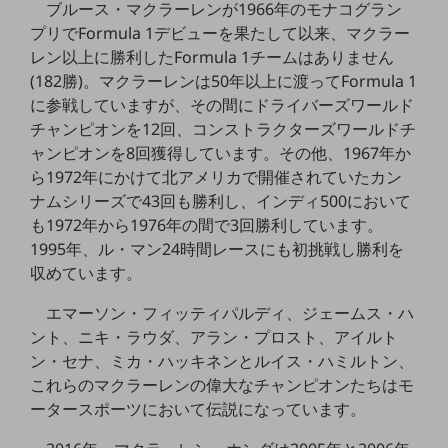
ブルース・マクラーレンが1966年のモナコグラン
セキュリティ
プリでFormula 1デビューを果たして以来、マクラー
その他のお悩みはこちら
レン以上に勝利したFormula 1チームはありません
業界から見つける
(182勝)。マクラーレンは50年以上に渡ってFormula 1
業界から見つけるTOP
に参戦していますが、その間にドライバーズワールド
製造業
チャンピオンを12回、コンストラクターズワールドチ
ャンピオンを8回獲得しています。その他、1967年か
小売・卸売業
ら1972年にかけて北アメリカで開催されていたカン
運輸業
ナムシリーズで43回も勝利し、インディ500において
も1972年から1976年の間で3回勝利しています。
建設業
1995年、ル・マン24時間レースにも初挑戦し勝利を
収めています。
地域産業
その他の業界はこちら
エマーソン・フィッティパルディ、ジェームス・ハ
ゲーム感覚で見つける
ント、ニキ・ラウダ、アラン・プロスト、アイルト
ビジネスお悩み診断
ン・セナ、ミカ・ハッキネンとルイス・ハミルトン、
NTTドコモビジネス
これらのマクラーレンの偉大なチャンピオンたちはモ
オンラインショップ
ータースポーツにおいて伝説になっています。
モバイル・ICTサービスをオンラインで
相談・申し込みができるバーチャルショップ