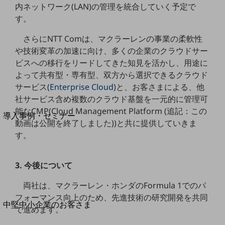
セキュリティ
内ネットワーク(LAN)の管理を統合していく予定で
す。
運用保守・故障紛失サポート
さらにNTT Comは、マクラーレンの事業の柔軟性
回線・ネットワーク
お手続き
や技術変革の加速に向け、多くの企業のクラウドサー
ビスへの移行をリードしてきた知見を活かし、用途に
よって共有型・専有型、双方から選択できるクラウド
サービス(
Enterprise Cloud
)と、お客さまによる、他
社サービス含め複数のクラウド基盤を一元的に管理可
別ウィンドウで開きます
サービスをご利用中のお客さま
能なCMP(Cloud Management Platform (追記：この
導入事例・セミナー
動画は公開を終了しました))と共に提供していきま
導入事例TOP
す。
最新の導入事例や注目の導入事例をご紹介します
セミナー
3. 今後について
開催・出展する各種セミナー、イベント情報をご紹介します
両社は、マクラーレン・ホンダのFormula 1でのパ
フォーマンス向上のため、先進技術の研究開発を共同
別ウィンドウで開きます
中堅中小企業のお客さま
で進めます。
NTTドコモビジネスウォッチ