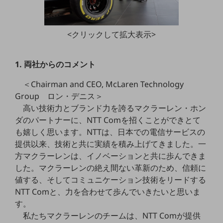
職場環境整備
地域共創・地方創生
<クリックして拡大表示>
セキュリティ対策
遠隔監視
1. 両社からのコメント
顧客体験（CX）改善
＜Chairman and CEO, McLaren Technology
Group ロン・デニス＞
自動化・省電化
高い技術力とブランド力を誇るマクラーレン・ホン
人材不足解消
ダのパートナーに、NTT Comを招くことができとて
業種・業態で探す
も嬉しく思います。NTTは、日本での電信サービスの
業種・業態で探すTOP
提供以来、技術と共に実績を積み上げてきました。一
方マクラーレンは、イノベーションと共に歩んできま
自治体
した。マクラーレンの絶え間ない革新のため、信頼に
一次産業
値する、そしてコミュニケーション技術をリードする
NTT Comと、力を合わせて歩んでいきたいと思いま
医療・介護
す。
観光
私たちマクラーレンのチームは、NTT Comが提供