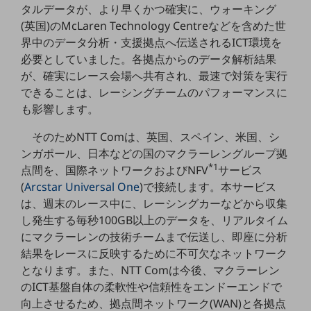
タルデータが、より早くかつ確実に、ウォーキング
通信モジュール製品
(英国)のMcLaren Technology Centreなどを含めた世
界中のデータ分析・支援拠点へ伝送されるICT環境を
衛星携帯電話
必要としていました。各拠点からのデータ解析結果
が、確実にレース会場へ共有され、最速で対策を実行
IOT完了済みメーカーブランド製品
料金
できることは、レーシングチームのパフォーマンスに
料金TOP
も影響します。
ドコモBiz データ無制限 ドコモ MAX ドコモ mini ドコモBiz かけ放題
そのためNTT Comは、英国、スペイン、米国、シ
ンガポール、日本などの国のマクラーレングループ拠
ケータイプラン
*1
点間を、国際ネットワークおよびNFV
サービス
5Gデータプラス
(
Arcstar Universal One
)で接続します。本サービス
は、週末のレース中に、レーシングカーなどから収集
データプラス
し発生する毎秒100GB以上のデータを、リアルタイム
IoT向け回線料金
にマクラーレンの技術チームまで伝送し、即座に分析
結果をレースに反映するために不可欠なネットワーク
home5Gプラン
となります。また、NTT Comは今後、マクラーレン
モバイルサービス
のICT基盤自体の柔軟性や信頼性をエンドーエンドで
端末の一元管理
向上させるため、拠点間ネットワーク(WAN)と各拠点