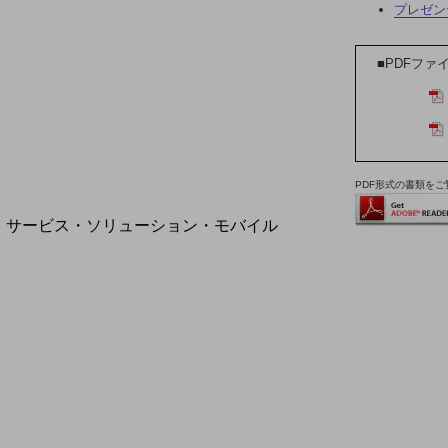
地域経済のさらなる活性化に取り組みます
プレゼン
自治体・地域社会との共創
LGPF(Local Government Platform)
■PDFファ
別ウィンドウで開きます
PDF形式の書類をご覧
サービス・ソリューション・モバイル
サービス・ソリューションTOP
DXに関する課題を解決する
サービス・ソリューションをご紹介
カテゴリーで探す
カテゴリーで探すTOP
ネットワーク・モバイル
クラウド・データセンター