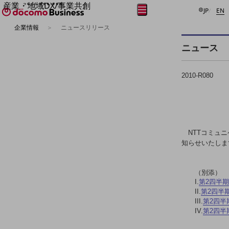
産業・地域DX/事業共創
日本語
E
メニュー
開く
JP
EN
OPEN HUB for Plural Futures
企業情報
ニュースリリース
自律・分散・協調型社会の実現を目指し、
フリーワードを入力して探す
「社会可能性」を探究・実装する事業共創エコシステムです。
ニュース
OPEN HUB for Plural Futuresとは
イベント/ウェビナー
記事コンテンツ
2010-R080
プレイヤー(カタリスト/パートナー企業)
事例
Smart World
フリーワードでNTTドコモビジネスの
取り組みを検索
産業・地域DXプラットフォーマーとして
企業と地域が持続成長する社会を目指します
NTTコミュ
Smart City
知らせいたしま
Smart Education
Smart Healthcare
Smart Industry
（別添）
Smart Mobility
I.
第2四半
Smart Worksite
II.
第2四半
生成AI(Generative AI)
III.
第2四半
地域の取り組み
IV.
第2四半
地域社会を支える皆さまと地域課題の解決や