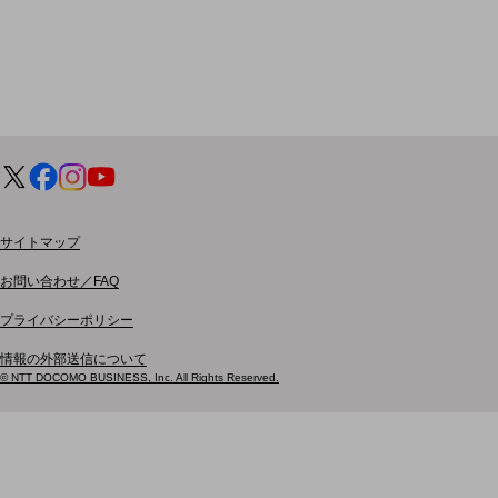
電話・映像コミュニケーション
セキュリティ
5G
IoT
AI
データ利活用
サイトマップ
運用管理
お問い合わせ／FAQ
業務支援・マーケティング
プライバシーポリシー
災害対策・BCP
課題・ニーズで探す
情報の外部送信について
課題・ニーズで探すTOP
© NTT DOCOMO BUSINESS, Inc. All Rights Reserved.
コミュニケーション・情報共有
マーケティング