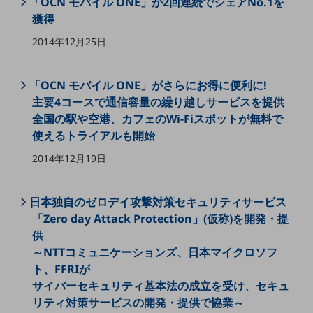
「OCN モバイル ONE」が2回連続でシェアNo.1を
5G
獲得
IoT
2014年12月25日
AI
「OCN モバイル ONE」がさらにお得に便利に!
データ利活用
主要4コースで通信容量の繰り越しサービスを提供
運用管理
全国の駅や空港、カフェのWi-Fiスポットが無料で
使えるトライアルも開始
業務支援・マーケティング
2014年12月19日
災害対策・BCP
課題・ニーズで探す
課題・ニーズで探すTOP
日本独自のゼロデイ攻撃対策セキュリティサービス
「Zero day Attack Protection」(仮称)を開発・提
コミュニケーション・情報共有
供
マーケティング
～NTTコミュニケーションズ、日本マイクロソフ
ト、FFRIが
業務効率化
サイバーセキュリティ基本法の成立を受け、セキュ
災害対策
リティ対策サービスの開発・提供で協業～