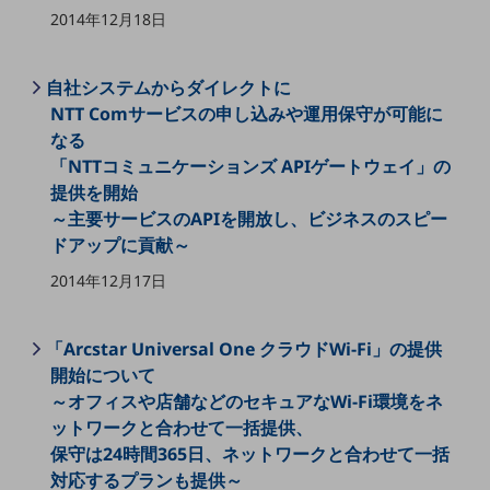
職場環境整備
2014年12月18日
地域共創・地方創生
自社システムからダイレクトに
セキュリティ対策
NTT Comサービスの申し込みや運用保守が可能に
遠隔監視
なる
「NTTコミュニケーションズ APIゲートウェイ」の
顧客体験（CX）改善
提供を開始
～主要サービスのAPIを開放し、ビジネスのスピー
自動化・省電化
ドアップに貢献～
人材不足解消
業種・業態で探す
2014年12月17日
業種・業態で探すTOP
自治体
「Arcstar Universal One クラウドWi-Fi」の提供
開始について
一次産業
～オフィスや店舗などのセキュアなWi-Fi環境をネ
医療・介護
ットワークと合わせて一括提供、
保守は24時間365日、ネットワークと合わせて一括
観光
対応するプランも提供～