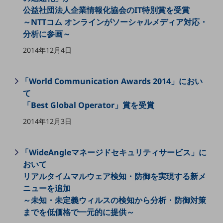
公益社団法人企業情報化協会のIT特別賞を受賞
通信モジュール製品
～NTTコム オンラインがソーシャルメディア対応・
分析に参画～
衛星携帯電話
2014年12月4日
IOT完了済みメーカーブランド製品
料金
料金TOP
「World Communication Awards 2014」におい
て
ドコモBiz データ無制限 ドコモ MAX ドコモ mini ドコモBiz かけ放題
「Best Global Operator」賞を受賞
ケータイプラン
2014年12月3日
5Gデータプラス
データプラス
「WideAngleマネージドセキュリティサービス」に
おいて
IoT向け回線料金
リアルタイムマルウェア検知・防御を実現する新メ
home5Gプラン
ニューを追加
モバイルサービス
～未知・未定義ウィルスの検知から分析・防御対策
端末の一元管理
までを低価格で一元的に提供～