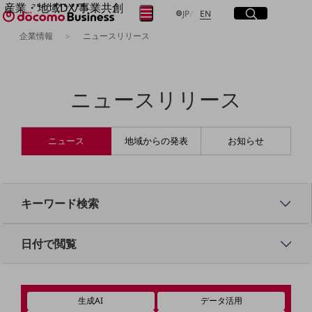
産業・地域DX/事業共創
サイト内検索
開く
日本語
English
メニュー
開く
JP
EN
OPEN HUB for Plural Futures
企業情報
ニュースリリース
自律・分散・協調型社会の実現を目指し、
フリーワードを入力して探す
「社会可能性」を探究・実装する事業共創エコシステムです。
OPEN HUB for Plural Futuresとは
イベント/ウェビナー
ニュースリリース
検索する
記事コンテンツ
プレイヤー(カタリスト/パートナー企業)
事例
Smart World
ニュース
地域からの発表
お知らせ
フリーワードでNTTドコモビジネスの
取り組みを検索
産業・地域DXプラットフォーマーとして
企業と地域が持続成長する社会を目指します
Smart City
Smart Education
キーワード検索
Smart Healthcare
Smart Industry
Smart Mobility
日付で閲覧
Smart Worksite
生成AI(Generative AI)
地域の取り組み
生成AI
データ活用
地域社会を支える皆さまと地域課題の解決や