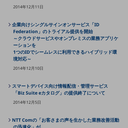
教育
2014年12月11日
モビリティ
企業向けシングルサインオンサービス「ID
製造・建設業
Federation」のトライアル提供を開始
小売業
～クラウドサービスやオンプレミスの業務アプリケ
キーワードで探す
ーションを
モバイルTOP
1つのIDでシームレスに利用できるハイブリッド環
法人向けスマホ・携帯に関する、
境対応～
おすすめの機種、料金やサービスをご紹介
2014年12月10日
製品
製品TOP
ビジネス向けスマートフォン
スマートデバイス向け情報配信・管理サービス
「Biz Suite eカタログ」の提供終了について
タフネススマートフォン
2014年12月5日
データ通信製品
ドコモケータイ
NTT Comの「お客さまの声を生かした業務改善活動
の迅速化」が
5G対応ホームルーター