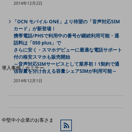
セキュリティ
2014年12月2日
運用保守・故障紛失サポート
「OCN モバイル ONE」より待望の「音声対応SIM
回線・ネットワーク
お手続き
カード」が新登場！
携帯電話/PHSで利用中の番号が継続利用可能・通
話料は「050 plus」で
さらに安く・スマホデビューに最適な電話サポート
付の格安スマホも販売開始
別ウィンドウで開きます
サービスをご利用中のお客さま
～音声対応SIMサービスとして業界初！1契約で通
導入事例・セミナー
信容量を分け合える容量シェアSIMが利用可能～
導入事例TOP
2014年12月1日
最新の導入事例や注目の導入事例をご紹介します
セミナー
開催・出展する各種セミナー、イベント情報をご紹介します
別ウィンドウで開きます
中堅中小企業のお客さま
NTTドコモビジネスウォッチ