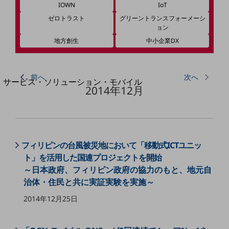
地域経済のさらなる活性化に取り組みます
IOWN
IoT
自治体・地域社会との共創
ゼロトラスト
グリーントランスフォーメーシ
LGPF(Local Government Platform)
ョン
地方創生
中小企業DX
別ウィンドウで開きます
前へ
次へ
サービス・ソリューション・モバイル
2014年12月
サービス・ソリューションTOP
DXに関する課題を解決する
サービス・ソリューションをご紹介
カテゴリーで探す
カテゴリーで探すTOP
フィリピンの台風被災地において「移動式ICTユニッ
ト」を活用した国連プロジェクトを開始
ネットワーク・モバイル
～日本政府、フィリピン政府の協力のもと、地元自
クラウド・データセンター
治体・住民と共に実証実験を実施～
電話・映像コミュニケーション
2014年12月25日
セキュリティ