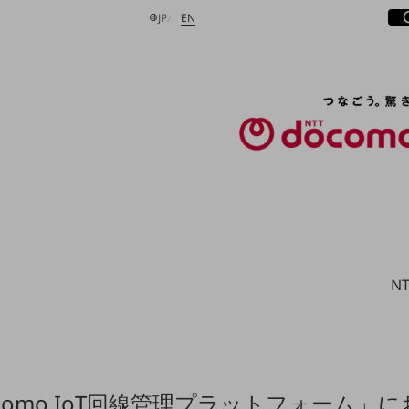
サ
開
日本語
English
JP
EN
検索する
N
como IoT回線管理プラットフォーム」