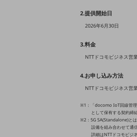
クラウド・データセンター
電話・映像コミュニケーション
2.提供開始日
セキュリティ
2026年6月30日
5G
3.料金
IoT
NTTドコモビジネス営
AI
データ利活用
4.お申し込み方法
運用管理
NTTドコモビジネス営
業務支援・マーケティング
災害対策・BCP
※1：「docomo IoT
課題・ニーズで探す
として保有する契約締
課題・ニーズで探すTOP
※2：5G SA(Standalon
コミュニケーション・情報共有
設備を組み合わせて通
詳細はNTTドコモビジ