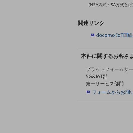
マーケティング
[NSA方式・SA方式とは]
業務効率化
関連リンク
災害対策
職場環境整備
docomo Io
地域共創・地方創生
本件に関するお客さ
セキュリティ対策
遠隔監視
プラットフォームサ
5G&IoT部
顧客体験（CX）改善
第一サービス部門
自動化・省電化
フォームからお問
人材不足解消
業種・業態で探す
業種・業態で探すTOP
自治体