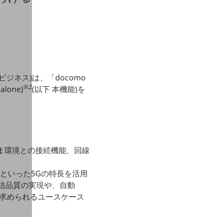
ジネス)は、「docomo
※2
lone)
(以下 本機能)を
さま環境との接続機能、回線
といった5Gの特長を活用
信品質の実現や、自動
が求められるユースケース