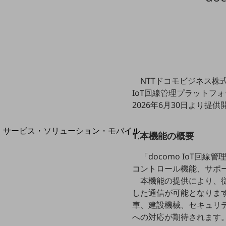
地域経済のさらなる活性化に取り組みます
自治体・地域社会との共創
LGPF(Local Government Platform)
別ウィンドウで開きます
NTTドコモビジネス株式
IoT回線管理プラットフ
2026年6月30日より提
サービス・ソリューション・モバイル
1.本機能の概要
サービス・ソリューションTOP
「docomo IoT
DXに関する課題を解決する
コントロール機能、サポ
サービス・ソリューションをご紹介
カテゴリーで探す
本機能の提供により、従
カテゴリーで探すTOP
した通信が可能となりま
車、建設機械、セキュリ
ネットワーク・モバイル
への対応が期待されます