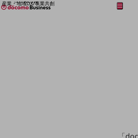
産業・地域DX/事業共創
メニュー
開く
OPEN HUB for Plural Futures
自律・分散・協調型社会の実現を目指し、
フリーワードを入力して探す
「社会可能性」を探究・実装する事業共創エコシステムです。
OPEN HUB for Plural Futuresとは
イベント/ウェビナー
記事コンテンツ
プレイヤー(カタリスト/パートナー企業)
事例
Smart World
フリーワードでNTTドコモビジネスの
取り組みを検索
産業・地域DXプラットフォーマーとして
企業と地域が持続成長する社会を目指します
Smart City
Smart Education
Smart Healthcare
Smart Industry
Smart Mobility
Smart Worksite
生成AI(Generative AI)
地域の取り組み
「do
地域社会を支える皆さまと地域課題の解決や