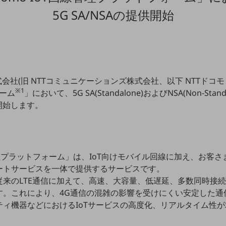
5G SA/NSAの提供開始
会社(旧 NTTコミュニケーションズ株式会社、以下 NTTドコモビ
※1
ォーム
」において、5G SA(Standalone)およびNSA(Non-Standa
供開始します。
回線管理プラットフォーム」は、IoT向けモバイル回線に加え、お客
ートサービスを一体で提供するサービスです。
来のLTE通信に加えて、高速、大容量、低遅延、多数同時接続
す。これにより、4G通信の混雑の影響を受けにくい安定した通
ティ機器などにおけるIoTサービスの高度化、リアルタイム性
。