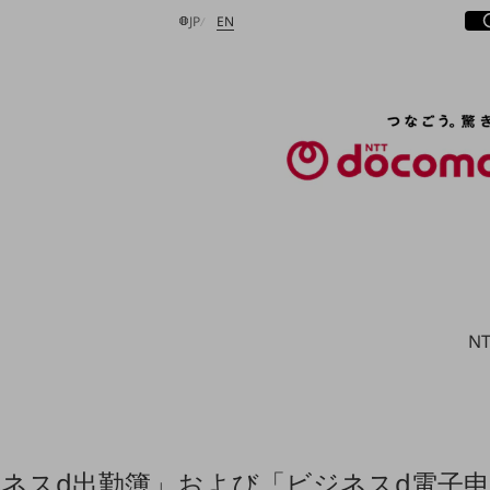
サ
開
日本語
English
JP
EN
検索する
N
ネスd出勤簿」および「ビジネスd電子