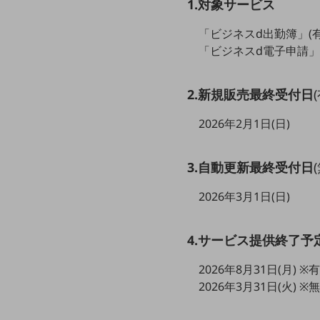
クラウド・データセンター
1.対象サービス
電話・映像コミュニケーション
「ビジネスd出勤簿」(
「ビジネスd電子申請」
セキュリティ
5G
2.新規販売最終受付日
IoT
2026年2月1日(日)
AI
データ利活用
3.自動更新最終受付日
運用管理
2026年3月1日(日)
業務支援・マーケティング
4.サービス提供終了予
災害対策・BCP
課題・ニーズで探す
2026年8月31日(月) 
課題・ニーズで探すTOP
2026年3月31日(火) 
コミュニケーション・情報共有