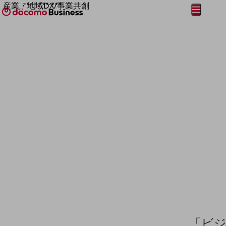
産業・地域DX/事業共創
メニュー
開く
OPEN HUB for Plural Futures
自律・分散・協調型社会の実現を目指し、
フリーワードを入力して探す
「社会可能性」を探究・実装する事業共創エコシステムです。
OPEN HUB for Plural Futuresとは
イベント/ウェビナー
記事コンテンツ
プレイヤー(カタリスト/パートナー企業)
事例
Smart World
フリーワードでNTTドコモビジネスの
取り組みを検索
産業・地域DXプラットフォーマーとして
企業と地域が持続成長する社会を目指します
Smart City
Smart Education
Smart Healthcare
Smart Industry
Smart Mobility
Smart Worksite
生成AI(Generative AI)
地域の取り組み
「ビジ
地域社会を支える皆さまと地域課題の解決や