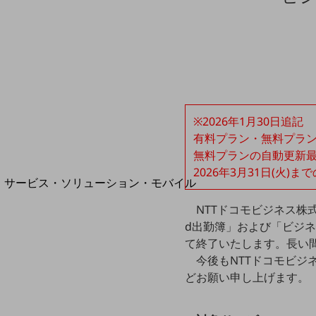
地域経済のさらなる活性化に取り組みます
自治体・地域社会との共創
LGPF(Local Government Platform)
別ウィンドウで開きます
※2026年1月30日追記
有料プラン・無料プラ
無料プランの自動更新最終
2026年3月31日(火)
サービス・ソリューション・モバイル
サービス・ソリューションTOP
NTTドコモビジネス株
DXに関する課題を解決する
d出勤簿」および「ビジネスd
サービス・ソリューションをご紹介
て終了いたします。長い
カテゴリーで探す
今後もNTTドコモビ
カテゴリーで探すTOP
どお願い申し上げます。
ネットワーク・モバイル