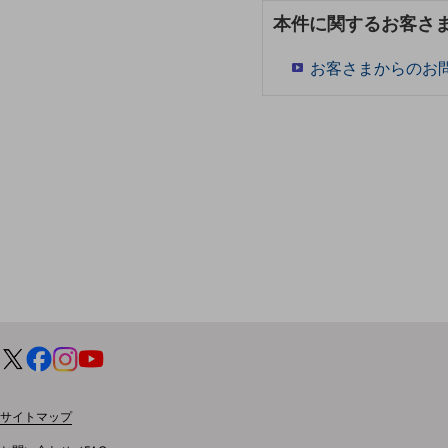
マーケティング
本件に関するお客さ
業務効率化
お客さまからのお
災害対策
職場環境整備
地域共創・地方創生
セキュリティ対策
遠隔監視
顧客体験（CX）改善
自動化・省電化
人材不足解消
業種・業態で探す
業種・業態で探すTOP
自治体
サイトマップ